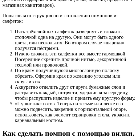
магазинах канцтоваров).
Пошаговая инструкция по изготовлению помпонов из
салфеток:
Пять трёхслойных салфеток развернуть и сложить
стопочкой одна на другую. Они могут быть одного
цвета, или нескольких. Во втором случае «шарики»
получатся пёстрыми.
Нужно сложить эти салфетки все вместе гармошкой.
Посередине скрепить прочной нитью, декоративной
тесьмой или проволокой.
По краям получившуюся многослойную полоску
обрезать. Оформив края по желанию уголком или
скруглив их.
Аккуратно отделить друг от друга бумажные слои и
растравить каждый, потрясти, удерживая за середину,
чтобы распушить изделие и придать ему круглую форму.
«Пушистик» готов. Теперь на тесьме или леске его
можно подвесить, закрепив к горизонтальной опоре,
использовать, как элемент сервировки стола, украсить
карнавальный костюм.
Как сделать помпон с помощью вилки.