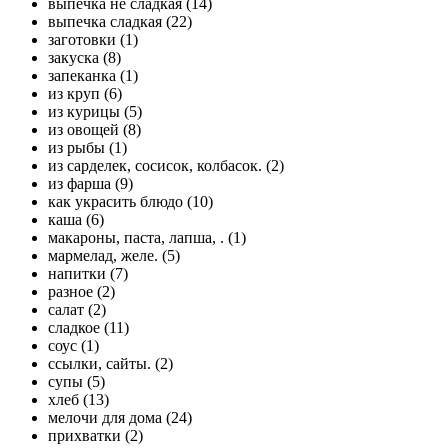
выпечка не сладкая (14)
выпечка сладкая (22)
заготовки (1)
закуска (8)
запеканка (1)
из круп (6)
из курицы (5)
из овощей (8)
из рыбы (1)
из сарделек, сосисок, колбасок. (2)
из фарша (9)
как украсить блюдо (10)
каша (6)
макароны, паста, лапша, . (1)
мармелад, желе. (5)
напитки (7)
разное (2)
салат (2)
сладкое (11)
соус (1)
ссылки, сайты. (2)
супы (5)
хлеб (13)
мелочи для дома (24)
прихватки (2)