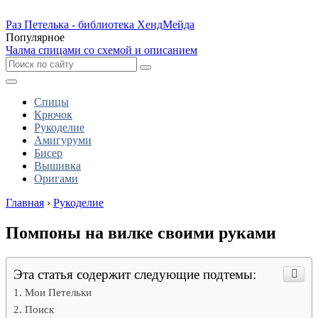
Раз Петелька - библиотека ХендМейда
Популярное
Чалма спицами со схемой и описанием
Спицы
Крючок
Рукоделие
Амигуруми
Бисер
Вышивка
Оригами
Главная
›
Рукоделие
Помпоны на вилке своими руками
Эта статья содержит следующие подтемы:
Мои Петельки
Поиск