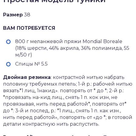
Размер
38
ВАМ ПОТРЕБУЕТСЯ
800 г меланжевой пряжи Mondial Boreale
(18% шерсти, 46% акрила, 36% полиамида, 55
м/50 г)
Спицы № 5.5
Двойная резинка
: контрастной нитью набрать
половину требуемых петель; 1-й р.: рабочей нитью
вязать*1 лиц, 1накид». повторять от * до *; 2-й р.:
*провязать на-кид лиц., снять 1 п. кок изн, не
провязывая, нить перед работой*, повторять от*
до *: 3-й и послед, р.: *1 лиц., снять 1 п. как изн.,
нить перед работой», повторять от «до *; в готовой
детали контрастную нить распустить.