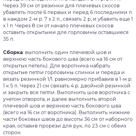
Через 39 см от резинки для плечевых скосов
убавлять после 6 первых и перед 6 последними п.
в каждом 2-м р. 7 х 2 п., связать 2 р, и убавить еще 1
х 1 п. Через 8 см от начало плечевых скосов
оставить открытыми для горловины оставшиеся
35 п.
Сборка
: выполнить один плечевой шов и
верхнюю часть бокового шва (всего на 16 см от
открытых петель). Для воротника набрать
открытые петли горловины спинки и переда и
вязать резинкой 1/1. равномерно прибавив в 1-м р.
1 к 5 п. Через 21 см связать 4 р. двойной резинкой
и закрыть все петли. Выполнить шов воротника с
учетом отворота, и далее выполнить второй
плечевой шов и верхнюю часть бокового шва
(всего на 16 см от воротника). Выполнить нижние
части боковых швов до высоты 36 см от наборного
края, оставив прорези для рук, по 23 см с обеих
сторон.