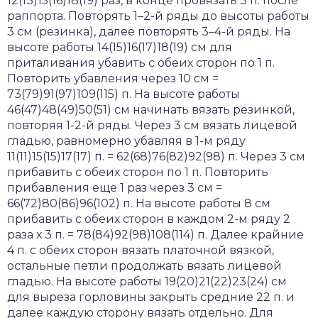
12(13)15(16)18(19) раз, в конце провязать 3 п. после
раппорта. Повторять 1–2-й ряды до высоты работы
3 см (резинка), далее повторять 3–4-й ряды. На
высоте работы 14(15)16(17)18(19) см для
приталивания убавить с обеих сторон по 1 п.
Повторить убавления через 10 см =
73(79)91(97)109(115) п. На высоте работы
46(47)48(49)50(51) см начинать вязать резинкой,
повторяя 1-2-й ряды. Через 3 см вязать лицевой
гладью, равномерно убавляя в 1-м ряду
11(11)15(15)17(17) п. = 62(68)76(82)92(98) п. Через 3 см
прибавить с обеих сторон по 1 п. Повторить
прибавления еще 1 раз через 3 см =
66(72)80(86)96(102) п. На высоте работы 8 см
прибавить с обеих сторон в каждом 2-м ряду 2
раза х 3 п. = 78(84)92(98)108(114) п. Далее крайние
4 п. с обеих сторон вязать платочной вязкой,
остальные петли продолжать вязать лицевой
гладью. На высоте работы 19(20)21(22)23(24) см
для выреза горловины закрыть средние 22 п. и
далее каждую сторону вязать отдельно. Для