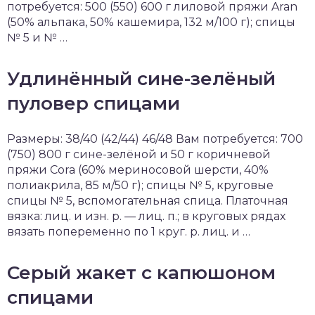
потребуется: 500 (550) 600 г ли­ловой пряжи Aran
(50% альпака, 50% кашемира, 132 м/100 г); спицы
№ 5 и № …
Удлинённый сине-зелёный
пуловер спицами
Размеры: 38/40 (42/44) 46/48 Вам потребуется: 700
(750) 800 г си­не-зелёной и 50 г коричневой
пряжи Cora (60% мериносовой шерсти, 40%
полиакрила, 85 м/50 г); спицы № 5, круговые
спицы № 5, вспомогатель­ная спица. Платочная
вязка: лиц. и изн. р. — лиц. п.; в круговых рядах
вязать попере­менно по 1 круг. р. лиц. и …
Серый жакет с капюшоном
спицами