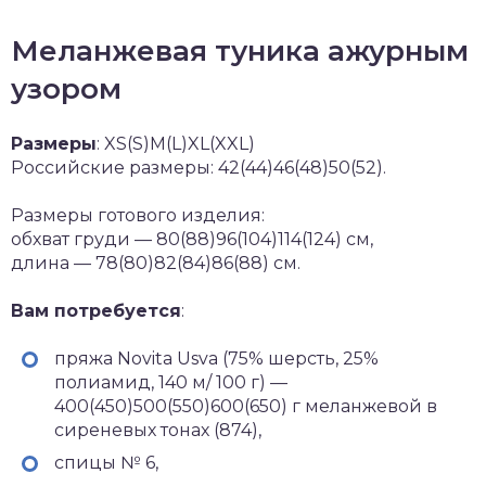
Меланжевая туника ажурным
узором
Размеры
: XS(S)M(L)XL(XXL)
Российские размеры: 42(44)46(48)50(52).
Размеры готового изделия:
обхват груди — 80(88)96(104)114(124) см,
длина — 78(80)82(84)86(88) см.
Вам потребуется
:
пряжа Novita Usva (75% шерсть, 25%
полиамид, 140 м/ 100 г) —
400(450)500(550)600(650) г меланжевой в
сиреневых тонах (874),
спицы № 6,