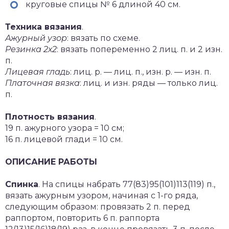
круговые спицы № 6 длиной 40 см.
Техника вязания
.
Ажурный узор
: вязать по схеме.
Резинка 2х2
: вязать попеременно 2 лиц. п. и 2 изн.
п.
Лицевая гладь
: лиц. р. — лиц. п., изн. р. — изн. п.
Платочная вязка
: лиц. и изн. ряды — только лиц.
п.
Плотность вязания
.
19 п. ажурного узора = 10 см;
16 п. лицевой глади = 10 см.
ОПИСАНИЕ РАБОТЫ
Спинка
. На спицы набрать 77(83)95(101)113(119) п.,
вязать ажурным узором, начиная с 1-го ряда,
следующим образом: провязать 2 п. перед
раппортом, повторить 6 п. раппорта