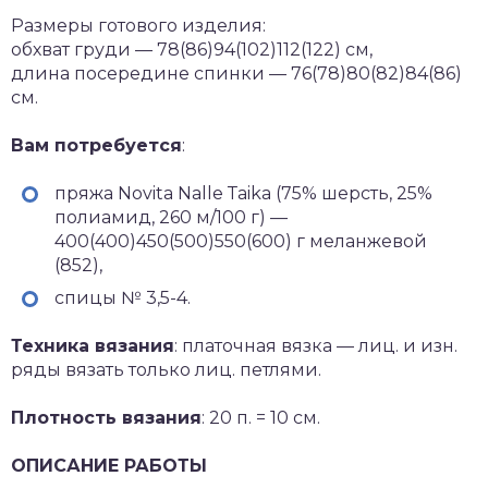
Размеры готового изделия:
обхват груди — 78(86)94(102)112(122) см,
длина посередине спинки — 76(78)80(82)84(86)
см.
Вам потребуется
:
пряжа Nоvitа Nаllе Таikа (75% шерсть, 25%
полиамид, 260 м/100 г) —
400(400)450(500)550(600) г меланжевой
(852),
спицы № 3,5-4.
Техника вязания
: платочная вязка — лиц. и изн.
ряды вязать только лиц. петлями.
Плотность вязания
: 20 п. = 10 см.
ОПИСАНИЕ РАБОТЫ