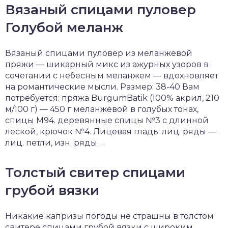
Вязаный спицами пуловер
Голубой меланж
Вязаный спицами пуловер из меланжевой
пряжи — шикарный микс из ажурных узоров в
сочетании с небесным меланжем — вдохновляет
на романтические мысли. Размер: 38-40 Вам
потребуется: пряжа BurgumBatik (100% акрил, 210
м/100 г) — 450 г меланжевой в голубых тонах,
спицы М94. деревянные спицы №3 с длинной
леской, крючок №4. Лицевая гладь: лиц. ряды —
лиц. петли, изн. ряды …
Толстый свитер спицами
грубой вязки
Никакие капризы погоды не страшны в толстом
свитере спицами грубой вязки с широким