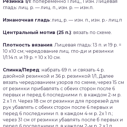
Резинка 1/1
: попеременно 1 лиц., 1 изн. Лицевая
гладь: лиц. р. — лиц. п., изн. р. — изн.п.
Изнаночная гладь
: лиц, р. — изн. п., изн. р.- лиц.п
Центральный мотив (25 п.)
: вязать по схеме.
Плотность вязания
. Лицевая гладь: 13 п. и 19 р. =
10 x10 см; чередование лиц. гло-ди и резинки
1/1:14 п. и 19 р. = 10 х 10 см.
Спинка/Перед
: набрать 69 п. и связать 4 р.
двойной резинкой и 36 р. резинкой 1/1, Далее
вязать чередованием узоров по схеме, через 15 см
от резинки прибавлять с обеих сторон после 6
первых и перед 6 последними п. в каждом 2-м р.
2 х 1 п. Через 18 см от резинки для прорезей для
рук убавлять с обеих сторон после 6 первых и
перед 6 последними п. в каждом 4-м р. 2х 1 п.;
через 31 см от резинки убавлять после б первых и
перед 6 последними п. в каждом 2-м р. 2 х 1 п.