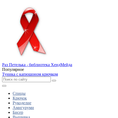
Раз Петелька - библиотека ХендМейда
Популярное
Туника с капюшоном крючком
Спицы
Крючок
Рукоделие
Амигуруми
Бисер
Вышивка