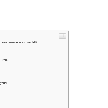
и
, описанием и видео МК
ишечки
учек