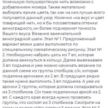
тоненькую полушерстяную нить возможно с
добавлением мохера. Также желательно
выбирать яркие цвета, так как на них лучше всего
получается данный узор. Конечно «на вкус и цвет
товарищей нет», но я бы посоветовала оттенки
виноградного, он более подчеркнет тонкость
Вашего вкуса. Вязания замечательной
виноградной шали. Этап № 1. Предложенный
вариант вязки шали выполняется по
специальному схематическому рисунку. Этап №
2. Необходимо набрать цепь из 7 вп, которая
должна замкнуться в кольцо. Далее вывязываем
3 вп подъема и уже можно начинать вязание по
данной схеме из группы столбцов, с/н, которая
поделена арочками из 2 вп. В грядущем рядке
также нужно выполнить 3 вп подъема. А уже из
арочки 2 группы, которые должны складываться
из 3 столбиков. С/н тоже поделенных аркой из 2
вп. С каждого края всегда нужно провязать
группы, что состоят из 3 столбиков. Смотрите на
схему и выполняйте первые 5 рядков. Этап № 3.