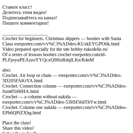
Ставьте класс!
Делитесь этим видео!
Подписывайтесь на канал!
Пишите комментарии!
___________________
Crochet for beginners. Christmas slippers — booties with Santa
Claus esreporter.com/v/v%C3%ADdeo-KUskEYGPO6k.html
Video prepared specially for the site hobby-rukodelie.ru/
Of a series of lessons booties crochet esreporter.com/id-
PLFpsyuPEAzzoYYQcxQ9HuRdqILKtcR4nM
also:
Crochet. Air loop or chain — esreporter.com/v/v%C3%ADdeo-
5D205FAKrYA.html
Crochet. Connection column — esreporter.com/v/v%C3%ADdeo-
fxmt05r66HA.html
Crochet — a column without nakida —
esreporter.com/v/v%C3%ADdeo-53HH56dThVw.html
Crochet. Column one nakida — esreporter.com/v/v%C3%ADdeo-
EPh6QPiZXhg.html
Place the class!
Share this video!