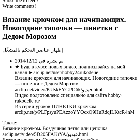
Subscribe to feed!
Write comments!
Вязание крючком для начинающих.
Новогодние тапочки — пинетки с
Дедом Морозом
إظهار عناصر التحكم بالمشغّل
تم نشره في 2014/12/12
★ Будь в курсе новых видео, подписывайся на мой
канал ►arclip.net/user/hobby24rukodelie
Вязание крючком для начинающих. Новогодние тапочки
— пинетки с Дедом Морозом
arclip.net/video/KUskEYGPO6k/فيديو.html
Видео подготовлено специально для сайта hobby-
rukodelie.ru/
Из серии уроков ПИНЕТКИ крючком
arclip.net/p/PLFpsyuPEAzzoYYQcxQ9HuRdqILKtcR4nM
Также:
Вязание крючком. Воздушная петля или цепочка —
arclip.net/video/5D205FAKrYA/فيديو.html
Вязание крючком. Соединительный столбик —