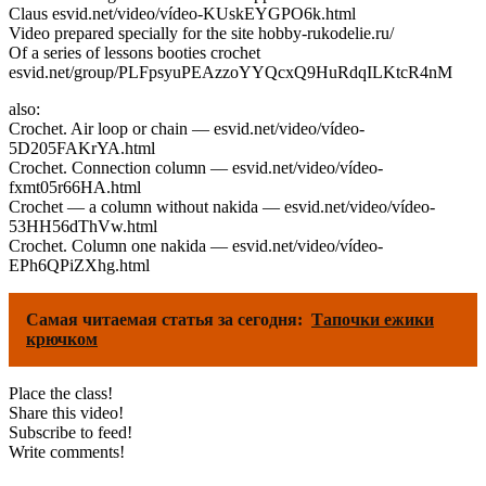
Claus esvid.net/video/vídeo-KUskEYGPO6k.html
Video prepared specially for the site hobby-rukodelie.ru/
Of a series of lessons booties crochet
esvid.net/group/PLFpsyuPEAzzoYYQcxQ9HuRdqILKtcR4nM
also:
Crochet. Air loop or chain — esvid.net/video/vídeo-
5D205FAKrYA.html
Crochet. Connection column — esvid.net/video/vídeo-
fxmt05r66HA.html
Crochet — a column without nakida — esvid.net/video/vídeo-
53HH56dThVw.html
Crochet. Column one nakida — esvid.net/video/vídeo-
EPh6QPiZXhg.html
Самая читаемая статья за сегодня:
Тапочки ежики
крючком
Place the class!
Share this video!
Subscribe to feed!
Write comments!