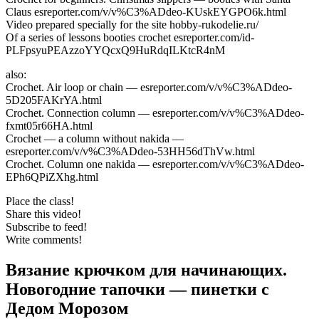
Claus esreporter.com/v/v%C3%ADdeo-KUskEYGPO6k.html
Video prepared specially for the site hobby-rukodelie.ru/
Of a series of lessons booties crochet esreporter.com/id-
PLFpsyuPEAzzoYYQcxQ9HuRdqILKtcR4nM
also:
Crochet. Air loop or chain — esreporter.com/v/v%C3%ADdeo-
5D205FAKrYA.html
Crochet. Connection column — esreporter.com/v/v%C3%ADdeo-
fxmt05r66HA.html
Crochet — a column without nakida —
esreporter.com/v/v%C3%ADdeo-53HH56dThVw.html
Crochet. Column one nakida — esreporter.com/v/v%C3%ADdeo-
EPh6QPiZXhg.html
Place the class!
Share this video!
Subscribe to feed!
Write comments!
Вязание крючком для начинающих.
Новогодние тапочки — пинетки с
Дедом Морозом