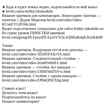
★ Будь в курсе новых видео, подписывайся на мой канал
►hrvid.com/u-hobby24rukodelie
Вязание крючком для начинающих. Новогодние тапочки —
пинетки с Дедом Морозом hrvid.com/video/video-
KUskEYGPO6k.html
Видео подготовлено специально для сайта hobby-rukodelie.ru/
Из серии уроков ПИНЕТКИ крючком
hrvid.com/group/PLFpsyuPEAzzoYYQcxQ9HuRdqILKtcR4nM
Также:
Вязание крючком. Воздушная петля или цепочка —
hrvid.com/video/video-5D205FAKrYA.html
Вязание крючком. Соединительный столбик —
hrvid.com/video/video-fxmt05r66HA.html
Вязание крючком — столбик без накидов —
hrvid.com/video/video-53HH56dThVw.html
Вязание крючком. Столбик с одним накидом —
hrvid.com/video/video-EPh6QPiZXhg.html
Ставьте класс!
Делитесь этим видео!
Подписывайтесь на канал!
Пишите комментарии!