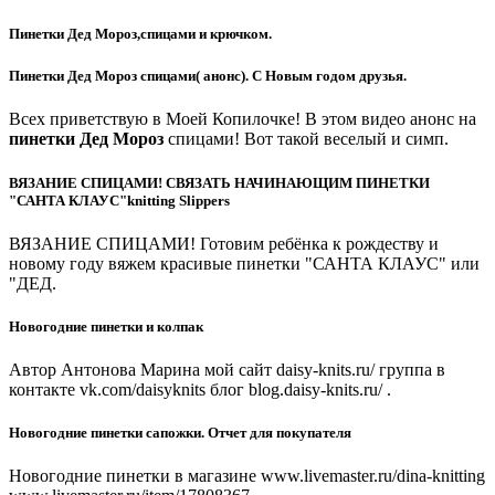
Пинетки Дед Мороз,спицами и крючком.
Пинетки Дед Мороз спицами( анонс). С Новым годом друзья.
Всех приветствую в Моей Копилочке! В этом видео анонс на
пинетки Дед Мороз
спицами! Вот такой веселый и симп.
ВЯЗАНИЕ СПИЦАМИ! СВЯЗАТЬ НАЧИНАЮЩИМ ПИНЕТКИ
"САНТА КЛАУС"knitting Slippers
ВЯЗАНИЕ СПИЦАМИ! Готовим ребёнка к рождеству и
новому году вяжем красивые пинетки "САНТА КЛАУС" или
"ДЕД.
Новогодние пинетки и колпак
Автор Антонова Марина мой сайт daisy-knits.ru/ группа в
контакте vk.com/daisyknits блог blog.daisy-knits.ru/ .
Новогодние пинетки сапожки. Отчет для покупателя
Новогодние пинетки в магазине www.livemaster.ru/dina-knitting