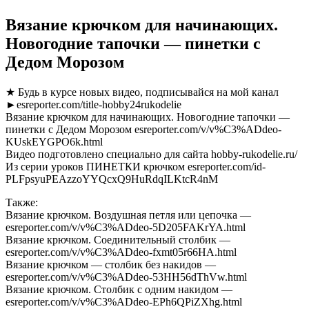
Вязание крючком для начинающих.
Новогодние тапочки — пинетки с
Дедом Морозом
★ Будь в курсе новых видео, подписывайся на мой канал
►esreporter.com/title-hobby24rukodelie
Вязание крючком для начинающих. Новогодние тапочки —
пинетки с Дедом Морозом esreporter.com/v/v%C3%ADdeo-
KUskEYGPO6k.html
Видео подготовлено специально для сайта hobby-rukodelie.ru/
Из серии уроков ПИНЕТКИ крючком esreporter.com/id-
PLFpsyuPEAzzoYYQcxQ9HuRdqILKtcR4nM
Также:
Вязание крючком. Воздушная петля или цепочка —
esreporter.com/v/v%C3%ADdeo-5D205FAKrYA.html
Вязание крючком. Соединительный столбик —
esreporter.com/v/v%C3%ADdeo-fxmt05r66HA.html
Вязание крючком — столбик без накидов —
esreporter.com/v/v%C3%ADdeo-53HH56dThVw.html
Вязание крючком. Столбик с одним накидом —
esreporter.com/v/v%C3%ADdeo-EPh6QPiZXhg.html