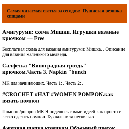
Самая читаемая статья за сегодня:
Пушистая резинка
спицами
Амигуруми: схема Мишки. Игрушки вязаные
крючком — Free
Бесплатная схема для вязания амигуруми: Мишка. . Описание
для вязания маленького медведя.
Салфетка "Виноградная гроздь"
крючком.Часть 3. Napkin "bunch
МК для начинающих. Часть 1: . Часть 2: .
#CROCHET #HAT #WOMEN POMPON.как
вязать помпон
Помпон /pompon МК Я поделюсь с вами идеей как просто и
легко сделать помпон. Буквально за несколько
Ажурная шапка крючком Объемный цветок