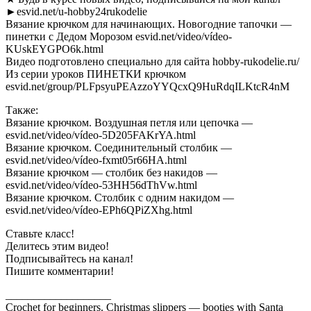
►esvid.net/u-hobby24rukodelie
Вязание крючком для начинающих. Новогодние тапочки —
пинетки с Дедом Морозом esvid.net/video/vídeo-
KUskEYGPO6k.html
Видео подготовлено специально для сайта hobby-rukodelie.ru/
Из серии уроков ПИНЕТКИ крючком
esvid.net/group/PLFpsyuPEAzzoYYQcxQ9HuRdqILKtcR4nM
Также:
Вязание крючком. Воздушная петля или цепочка —
esvid.net/video/vídeo-5D205FAKrYA.html
Вязание крючком. Соединительный столбик —
esvid.net/video/vídeo-fxmt05r66HA.html
Вязание крючком — столбик без накидов —
esvid.net/video/vídeo-53HH56dThVw.html
Вязание крючком. Столбик с одним накидом —
esvid.net/video/vídeo-EPh6QPiZXhg.html
Ставьте класс!
Делитесь этим видео!
Подписывайтесь на канал!
Пишите комментарии!
___________________
Crochet for beginners. Christmas slippers — booties with Santa