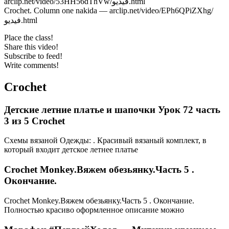
arclip.net/video/53HH56dThVw/فيديو.html
Crochet. Column one nakida — arclip.net/video/EPh6QPiZXhg/
فيديو.html
Place the class!
Share this video!
Subscribe to feed!
Write comments!
Crochet
Детские летние платье и шапочки Урок 72 часть
3 из 5 Crochet
Схемы вязаной Одежды: . Красивый вязаный комплект, в
который входит детское летнее платье
Crochet Monkey.Вяжем обезьянку.Часть 5 .
Окончание.
Crochet Monkey.Вяжем обезьянку.Часть 5 . Окончание.
Полностью красиво оформленное описание можно