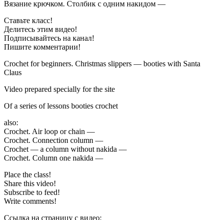
Вязание крючком. Столбик с одним накидом —
Ставьте класс!
Делитесь этим видео!
Подписывайтесь на канал!
Пишите комментарии!
Crochet for beginners. Christmas slippers — booties with Santa
Claus
Video prepared specially for the site
Of a series of lessons booties crochet
also:
Crochet. Air loop or chain —
Crochet. Connection column —
Crochet — a column without nakida —
Crochet. Column one nakida —
Place the class!
Share this video!
Subscribe to feed!
Write comments!
Ссылка на страницу с видео: