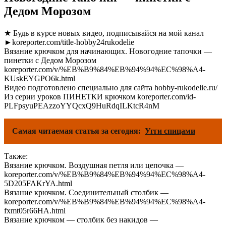
Дедом Морозом
★ Будь в курсе новых видео, подписывайся на мой канал
►koreporter.com/title-hobby24rukodelie
Вязание крючком для начинающих. Новогодние тапочки —
пинетки с Дедом Морозом
koreporter.com/v/%EB%B9%84%EB%94%94%EC%98%A4-
KUskEYGPO6k.html
Видео подготовлено специально для сайта hobby-rukodelie.ru/
Из серии уроков ПИНЕТКИ крючком koreporter.com/id-
PLFpsyuPEAzzoYYQcxQ9HuRdqILKtcR4nM
Самая читаемая статья за сегодня:
Угги спицами
Также:
Вязание крючком. Воздушная петля или цепочка —
koreporter.com/v/%EB%B9%84%EB%94%94%EC%98%A4-
5D205FAKrYA.html
Вязание крючком. Соединительный столбик —
koreporter.com/v/%EB%B9%84%EB%94%94%EC%98%A4-
fxmt05r66HA.html
Вязание крючком — столбик без накидов —