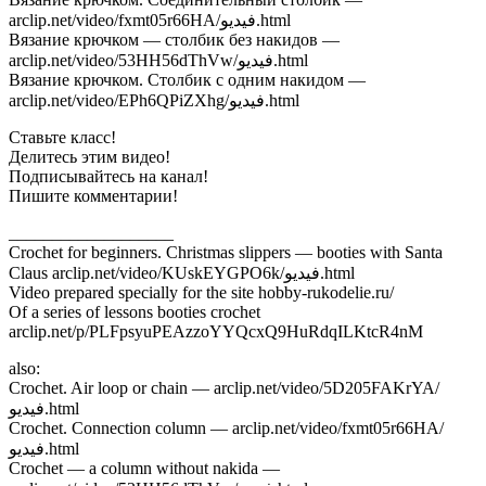
arclip.net/video/fxmt05r66HA/فيديو.html
Вязание крючком — столбик без накидов —
arclip.net/video/53HH56dThVw/فيديو.html
Вязание крючком. Столбик с одним накидом —
arclip.net/video/EPh6QPiZXhg/فيديو.html
Ставьте класс!
Делитесь этим видео!
Подписывайтесь на канал!
Пишите комментарии!
___________________
Crochet for beginners. Christmas slippers — booties with Santa
Claus arclip.net/video/KUskEYGPO6k/فيديو.html
Video prepared specially for the site hobby-rukodelie.ru/
Of a series of lessons booties crochet
arclip.net/p/PLFpsyuPEAzzoYYQcxQ9HuRdqILKtcR4nM
also:
Crochet. Air loop or chain — arclip.net/video/5D205FAKrYA/
فيديو.html
Crochet. Connection column — arclip.net/video/fxmt05r66HA/
فيديو.html
Crochet — a column without nakida —