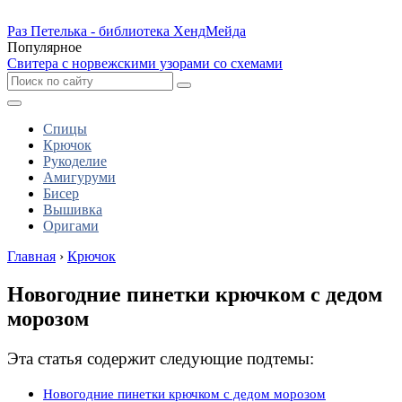
Раз Петелька - библиотека ХендМейда
Популярное
Свитера с норвежскими узорами со схемами
Спицы
Крючок
Рукоделие
Амигуруми
Бисер
Вышивка
Оригами
Главная
›
Крючок
Новогодние пинетки крючком с дедом
морозом
Эта статья содержит следующие подтемы:
Новогодние пинетки крючком с дедом морозом