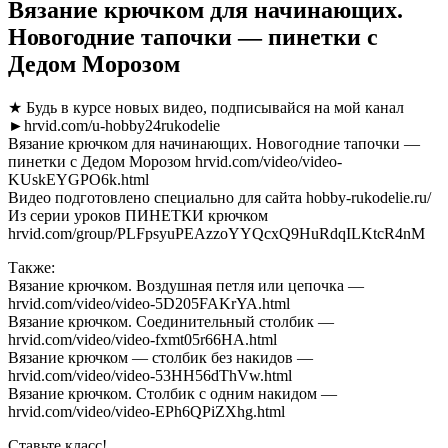
Вязание крючком для начинающих.
Новогодние тапочки — пинетки с
Дедом Морозом
★ Будь в курсе новых видео, подписывайся на мой канал
►hrvid.com/u-hobby24rukodelie
Вязание крючком для начинающих. Новогодние тапочки —
пинетки с Дедом Морозом hrvid.com/video/video-
KUskEYGPO6k.html
Видео подготовлено специально для сайта hobby-rukodelie.ru/
Из серии уроков ПИНЕТКИ крючком
hrvid.com/group/PLFpsyuPEAzzoYYQcxQ9HuRdqILKtcR4nM
Также:
Вязание крючком. Воздушная петля или цепочка —
hrvid.com/video/video-5D205FAKrYA.html
Вязание крючком. Соединительный столбик —
hrvid.com/video/video-fxmt05r66HA.html
Вязание крючком — столбик без накидов —
hrvid.com/video/video-53HH56dThVw.html
Вязание крючком. Столбик с одним накидом —
hrvid.com/video/video-EPh6QPiZXhg.html
Ставьте класс!