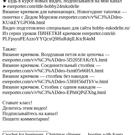
★ Будь в курсе новых видео, подписывайся на мой канал
►esreporter.com/title-hobby24rukodelie
Вязание крючком для начинающих. Новогодние тапочки —
пинетки с Дедом Морозом esreporter.com/v/v%C3%ADdeo-
KUskEYGPO6k.html
Видео подготовлено специально для сайта hobby-rukodelie.ru/
Из серии уроков ПИНЕТКИ крючком esreporter.com/id-
PLFpsyuPEAzzoYYQcxQ9HuRdqILKtcR4nM
Также:
Вязание крючком. Воздушная петля или цепочка —
esreporter.com/v/v%C3%ADdeo-5D205FAKrYA.html
Вязание крючком. Соединительный столбик —
esreporter.com/v/v%C3%ADdeo-fxmt05r66HA.html
Вязание крючком — столбик без накидов —
esreporter.com/v/v%C3%ADdeo-53HH56dThVw.html
Вязание крючком. Столбик с одним накидом —
esreporter.com/v/v%C3%ADdeo-EPh6QPiZXhg.html
Ставьте класс!
Делитесь этим видео!
Подписывайтесь на канал!
Пишите комментарии!
___________________
Crochet for beginners. Christmas slippers — booties with Santa