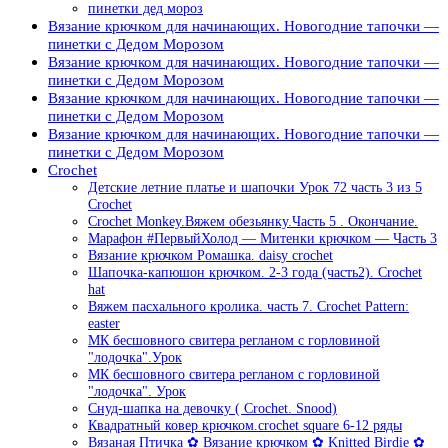
пинетки дед мороз
Вязание крючком для начинающих. Новогодние тапочки —
пинетки с Дедом Морозом
Вязание крючком для начинающих. Новогодние тапочки —
пинетки с Дедом Морозом
Вязание крючком для начинающих. Новогодние тапочки —
пинетки с Дедом Морозом
Вязание крючком для начинающих. Новогодние тапочки —
пинетки с Дедом Морозом
Crochet
Детские летние платье и шапочки Урок 72 часть 3 из 5
Crochet
Crochet Monkey.Вяжем обезьянку.Часть 5 . Окончание.
Марафон #ПервыйХолод — Митенки крючком — Часть 3
Вязание крючком Ромашка. daisy crochet
Шапочка-капюшон крючком. 2-3 года (часть2). Crochet
hat
Вяжем пасхального кролика. часть 7. Crochet Pattern:
easter
МК бесшовного свитера регланом с горловиной
"лодочка".Урок
МК бесшовного свитера регланом с горловиной
"лодочка". Урок
Снуд-шапка на девочку ( Crochet. Snood)
Квадратный ковер крючком.crochet square 6-12 ряды
Вязаная Птичка ✿ Вязание крючком ✿ Knitted Birdie ✿