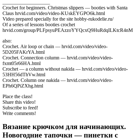
___________________
Crochet for beginners. Christmas slippers — booties with Santa
Claus hrvid.com/video/video-KUskEYGPO6k.html
Video prepared specially for the site hobby-rukodelie.ru/
Of a series of lessons booties crochet
hrvid.com/group/PLFpsyuPEAzzoYYQcxQ9HuRdqILKtcR4nM
also:
Crochet. Air loop or chain — hrvid.com/video/video-
5D205FAKrYA.html
Crochet. Connection column — hrvid.com/video/video-
fxmt05r66HA.html
Crochet — a column without nakida — hrvid.com/video/video-
53HH56dThVw.html
Crochet. Column one nakida — hrvid.com/video/video-
EPh6QPiZXhg.html
Place the class!
Share this video!
Subscribe to feed!
Write comments!
Вязание крючком для начинающих.
Новогодние тапочки — пинетки с