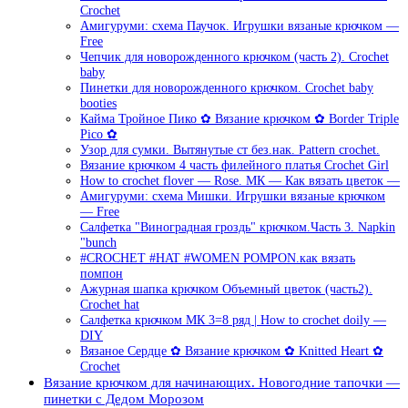
Crochet
Амигуруми: схема Паучок. Игрушки вязаные крючком —
Free
Чепчик для новорожденного крючком (часть 2). Crochet
baby
Пинетки для новорожденного крючком. Crochet baby
booties
Кайма Тройное Пико ✿ Вязание крючком ✿ Border Triple
Pico ✿
Узор для сумки. Вытянутые ст без.нак. Pattern crochet.
Вязание крючком 4 часть филейного платья Crochet Girl
How to crochet flover — Rose. МК — Как вязать цветок —
Амигуруми: схема Мишки. Игрушки вязаные крючком
— Free
Салфетка "Виноградная гроздь" крючком.Часть 3. Napkin
"bunch
#CROCHET #HAT #WOMEN POMPON.как вязать
помпон
Ажурная шапка крючком Объемный цветок (часть2).
Crochet hat
Салфетка крючком МК 3=8 ряд | How to crochet doily —
DIY
Вязаное Сердце ✿ Вязание крючком ✿ Knitted Heart ✿
Crochet
Вязание крючком для начинающих. Новогодние тапочки —
пинетки с Дедом Морозом