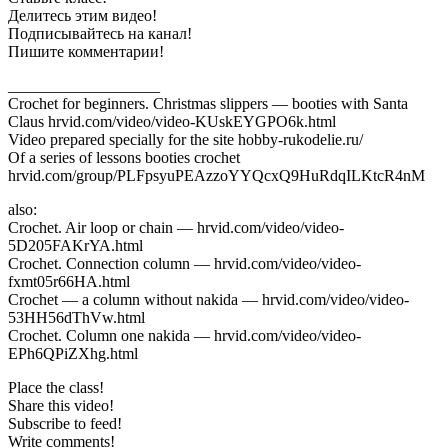
Делитесь этим видео!
Подписывайтесь на канал!
Пишите комментарии!
___________________
Crochet for beginners. Christmas slippers — booties with Santa
Claus hrvid.com/video/video-KUskEYGPO6k.html
Video prepared specially for the site hobby-rukodelie.ru/
Of a series of lessons booties crochet
hrvid.com/group/PLFpsyuPEAzzoYYQcxQ9HuRdqILKtcR4nM
also:
Crochet. Air loop or chain — hrvid.com/video/video-
5D205FAKrYA.html
Crochet. Connection column — hrvid.com/video/video-
fxmt05r66HA.html
Crochet — a column without nakida — hrvid.com/video/video-
53HH56dThVw.html
Crochet. Column one nakida — hrvid.com/video/video-
EPh6QPiZXhg.html
Place the class!
Share this video!
Subscribe to feed!
Write comments!