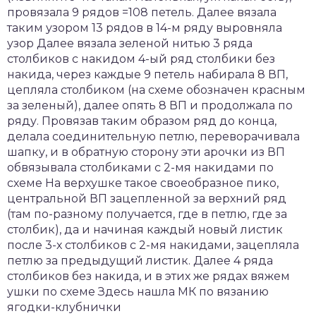
провязала 9 рядов =108 петель. Далее вязала
таким узором 13 рядов в 14-м ряду выровняла
узор Далее вязала зеленой нитью 3 ряда
столбиков с накидом 4-ый ряд столбики без
накида, через каждые 9 петель набирала 8 ВП,
цепляла столбиком (на схеме обозначен красным
за зеленый), далее опять 8 ВП и продолжала по
ряду. Провязав таким образом ряд до конца,
делала соединительную петлю, переворачивала
шапку, и в обратную сторону эти арочки из ВП
обвязывала столбиками с 2-мя накидами по
схеме На верхушке такое своеобразное пико,
центральной ВП зацепленной за верхний ряд
(там по-разному получается, где в петлю, где за
столбик), да и начиная каждый новый листик
после 3-х столбиков с 2-мя накидами, зацепляла
петлю за предыдущий листик. Далее 4 ряда
столбиков без накида, и в этих же рядах вяжем
ушки по схеме Здесь нашла МК по вязанию
ягодки-клубнички