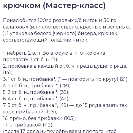
крючком (Мастер-класс)
Понадобится 100гр розовых х/б ниток и 50 гр
салатовых (или соответствено, красные и зеленые,
), 1 упаковка белого (черного) бисера, крючек,
соответствующий толщине ниток.
1. набрать 2 в. п. Во вторую в. п. от крючка
провязать 7 ст. б. н. (7);
2. прибавка в каждый ст. б. н. предыдущего ряда.
(14);
3. 1 ст. б. н., прибавка*, (* — повторить по кругу) (21);
4. 2 ст. б. н., прибавка *, (28);
5. 3 ст. б. н., прибавка *, (35);
6. 4 ст. б. н., прибавка *, (42):
7. 5 ст. б. н., прибавка *, (49) — до 15 ряда вязать так
же, с прибавкой (105);
16. прямо, без прибавки (105);
17. с прибавкой (112);
(после 17 ряда нитку обрываем для того, чтоб