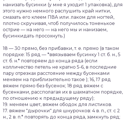
нанизать бусинки (у мне я уходит 1 упаковка), для
этого нужно немного распушить край нитки,
смазать его клеем ПВА или. лаком для ногтей,
плотно скручивая, чтоб получилось тоненькое
острие — на него — на него мы и нанизаем,
бусинкидать просохнуть.)
18 — 30 прямо, без прибавки, т. е. прямо (в таком
порядке: 15 ряд — *ввязываем бусинку 1 ст. б. н., 5
ст. б. н.* повторяем до конца ряда (если
колличество петель не кратно 5-6, в последние
пару отрезках расстояние между бусенками
меняем на приблизительно такое ); 16, 17 ряд
вяжем прямо без бусенок; 18 ряд вяжем с
бусенками, рассполагая их в шахматном порядке,
по отношению к предыдущему ряду);
19. меняем цвет, вяжем ободок для листиков.
17. вяжем "дырочки" для шнурочков: 4 в. п., ст. с 2
н., 2 в. п.* повторять до конца ряда, замкнуть ряд;