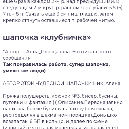
ещё 6 раз в каждом 2-м р. над предыдущими. В
следующем 2-м круг. р. равномерно убавить 5 (6)
7 п. = 8 п. Связать ещё 3 см лиц. гладью, затем
крепко стянуть оставшиеся п. рабочей нитью.
шапочка «клубничка»
*Автор — Анна_Плющакова. Это цитата этого
сообщения
Так понравилась работа, супер шапочка,
умеют же люди)
АВТОР ЭТОЙ ЧУДЕСНОЙ ШАПОЧКИ Ник_Алена
Пряжа полушерсть, крючок №3, бисер, бусины,
пуговки и фантазия )))Описание.Первоначально
нанизала белые бусины на нитку (ввязывала,
распределяя в шахматном порядке).Донышко
вязала так: 6 ВП в кольцо, и далее по схеме
(извиняйте что такая маленькая, уж какая есть),