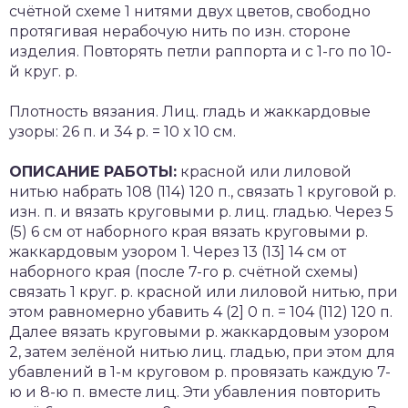
счётной схеме 1 нитями двух цветов, свободно
протягивая нерабочую нить по изн. стороне
изделия. Повторять петли раппорта и с 1-го по 10-
й круг. р.
Плотность вязания. Лиц. гладь и жаккардовые
узоры: 26 п. и 34 р. = 10 х 10 см.
ОПИСАНИЕ РАБОТЫ:
красной или лиловой
нитью набрать 108 (114) 120 п., связать 1 круговой р.
изн. п. и вязать круговыми р. лиц. гладью. Через 5
(5) 6 см от наборного края вязать круговыми р.
жаккардовым узором 1. Через 13 (13] 14 см от
наборного края (после 7-го р. счётной схемы)
связать 1 круг. р. красной или лиловой нитью, при
этом равномерно убавить 4 (2] 0 п. = 104 (112) 120 п.
Далее вязать круговыми р. жаккардовым узором
2, затем зелёной нитью лиц. гладью, при этом для
убавлений в 1-м круговом р. провязать каждую 7-
ю и 8-ю п. вместе лиц. Эти убавления повторить