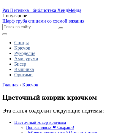
Раз Петелька - библиотека ХендМейда
Популярное
Шарф труба спицами со схемой вязания
Спицы
Крючок
Рукоделие
Амигуруми
Бисер
Вышивка
Оригами
Главная
›
Крючок
Цветочный коврик крючком
Эта статья содержит следующие подтемы:
Цветочный ковер крючком
Понравилось? ❤ Сохрани!
Добавить комментарий Отменить ответ