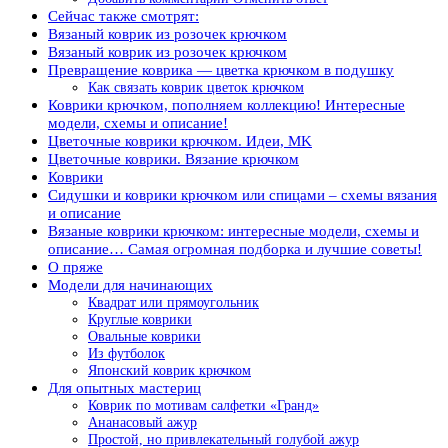
Сейчас также смотрят:
Вязаный коврик из розочек крючком
Вязаный коврик из розочек крючком
Превращение коврика — цветка крючком в подушку
Как связать коврик цветок крючком
Коврики крючком, пополняем коллекцию! Интересные
модели, схемы и описание!
Цветочные коврики крючком. Идеи, MK
Цветочные коврики. Вязание крючком
Коврики
Сидушки и коврики крючком или спицами – схемы вязания
и описание
Вязаные коврики крючком: интересные модели, схемы и
описание… Самая огромная подборка и лучшие советы!
О пряже
Модели для начинающих
Квадрат или прямоугольник
Круглые коврики
Овальные коврики
Из футболок
Японский коврик крючком
Для опытных мастериц
Коврик по мотивам салфетки «Гранд»
Ананасовый ажур
Простой, но привлекательный голубой ажур