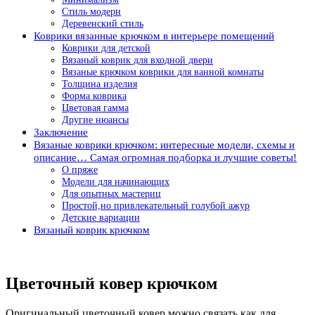
Стиль модерн
Деревенский стиль
Коврики вязанные крючком в интерьере помещений
Коврики для детской
Вязаный коврик для входной двери
Вязаные крючком коврики для ванной комнаты
Толщина изделия
Форма коврика
Цветовая гамма
Другие нюансы
Заключение
Вязаные коврики крючком: интересные модели, схемы и
описание… Самая огромная подборка и лучшие советы!
О пряже
Модели для начинающих
Для опытных мастериц
Простой,но привлекательный голубой ажур
Детские вариации
Вязаный коврик крючком
Цветочный ковер крючком
Оригинальный цветочный ковер можно связать как для