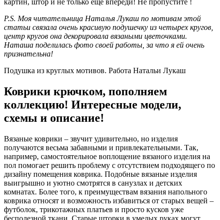
картин, штор и не только еще впереди! Не пропустите !
P.S. Моя читательница Наталья Лукаш по мотивам этой
статьи связала очень красивую подушечку из четырех кругов,
центр кругов она декорировала вязаными цветочками.
Наташа поделилась фото своей работы, за что я ей очень
признательна!
Подушка из круглых мотивов. Работа Натальи Лукаш
Коврики крючком, пополняем
коллекцию! Интересные модели,
схемы и описание!
Вязаные коврики – звучит удивительно, но изделия
получаются весьма забавными и привлекательными. Так,
например, самостоятельное воплощение вязаного изделия на
пол помогает решить проблему с отсутствием подходящего по
дизайну помещения коврика. Подобные вязаные изделия
выигрышно и уютно смотрятся в санузлах и детских
комнатах. Более того, к преимуществам вязания напольного
коврика относят и возможность избавиться от старых вещей –
футболок, трикотажных платьев и просто кусков уже
бесполезной ткани. Старые шторки в умелых руках могут