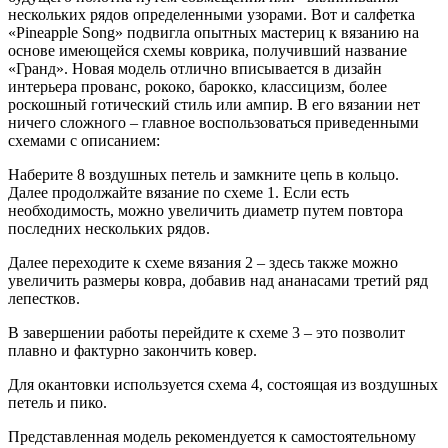
нескольких рядов определенными узорами. Вот и салфетка
«Pineapple Song» подвигла опытных мастериц к вязанию на
основе имеющейся схемы коврика, получивший название
«Гранд». Новая модель отлично вписывается в дизайн
интерьера прованс, рококо, барокко, классицизм, более
роскошный готический стиль или ампир. В его вязании нет
ничего сложного – главное воспользоваться приведенными
схемами с описанием:
Наберите 8 воздушных петель и замкните цепь в кольцо.
Далее продолжайте вязание по схеме 1. Если есть
необходимость, можно увеличить диаметр путем повтора
последних нескольких рядов.
Далее переходите к схеме вязания 2 – здесь также можно
увеличить размеры ковра, добавив над ананасами третий ряд
лепестков.
В завершении работы перейдите к схеме 3 – это позволит
плавно и фактурно закончить ковер.
Для окантовки используется схема 4, состоящая из воздушных
петель и пико.
Представленная модель рекомендуется к самостоятельному