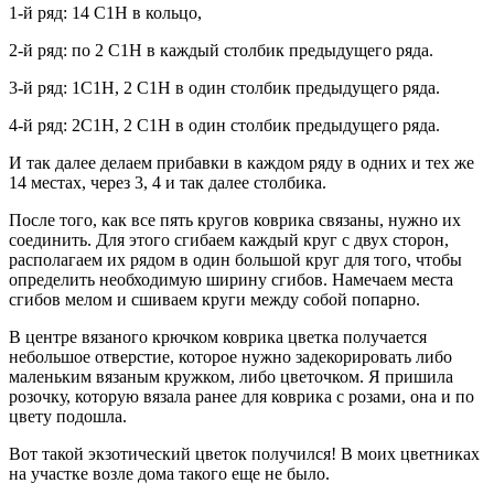
1-й ряд: 14 С1Н в кольцо,
2-й ряд: по 2 С1Н в каждый столбик предыдущего ряда.
3-й ряд: 1С1Н, 2 С1Н в один столбик предыдущего ряда.
4-й ряд: 2С1Н, 2 С1Н в один столбик предыдущего ряда.
И так далее делаем прибавки в каждом ряду в одних и тех же
14 местах, через 3, 4 и так далее столбика.
После того, как все пять кругов коврика связаны, нужно их
соединить. Для этого сгибаем каждый круг с двух сторон,
располагаем их рядом в один большой круг для того, чтобы
определить необходимую ширину сгибов. Намечаем места
сгибов мелом и сшиваем круги между собой попарно.
В центре вязаного крючком коврика цветка получается
небольшое отверстие, которое нужно задекорировать либо
маленьким вязаным кружком, либо цветочком. Я пришила
розочку, которую вязала ранее для коврика с розами, она и по
цвету подошла.
Вот такой экзотический цветок получился! В моих цветниках
на участке возле дома такого еще не было.