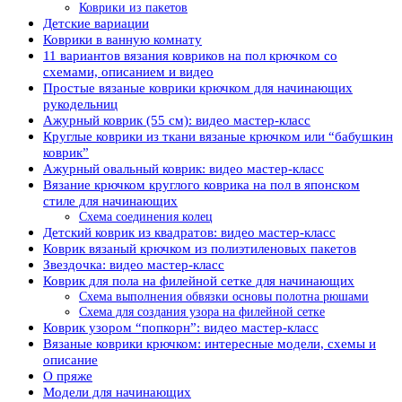
Коврики из пакетов
Детские вариации
Коврики в ванную комнату
11 вариантов вязания ковриков на пол крючком со
схемами, описанием и видео
Простые вязаные коврики крючком для начинающих
рукодельниц
Ажурный коврик (55 см): видео мастер-класс
Круглые коврики из ткани вязаные крючком или “бабушкин
коврик”
Ажурный овальный коврик: видео мастер-класс
Вязание крючком круглого коврика на пол в японском
стиле для начинающих
Схема соединения колец
Детский коврик из квадратов: видео мастер-класс
Коврик вязаный крючком из полиэтиленовых пакетов
Звездочка: видео мастер-класс
Коврик для пола на филейной сетке для начинающих
Схема выполнения обвязки основы полотна рюшами
Схема для создания узора на филейной сетке
Коврик узором “попкорн”: видео мастер-класс
Вязаные коврики крючком: интересные модели, схемы и
описание
О пряже
Модели для начинающих