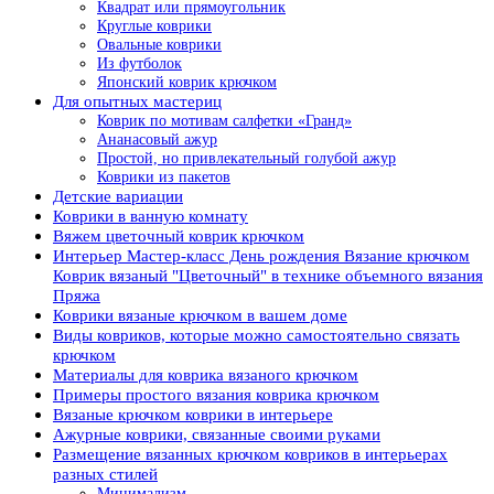
Квадрат или прямоугольник
Круглые коврики
Овальные коврики
Из футболок
Японский коврик крючком
Для опытных мастериц
Коврик по мотивам салфетки «Гранд»
Ананасовый ажур
Простой, но привлекательный голубой ажур
Коврики из пакетов
Детские вариации
Коврики в ванную комнату
Вяжем цветочный коврик крючком
Интерьер Мастер-класс День рождения Вязание крючком
Коврик вязаный "Цветочный" в технике объемного вязания
Пряжа
Коврики вязаные крючком в вашем доме
Виды ковриков, которые можно самостоятельно связать
крючком
Материалы для коврика вязаного крючком
Примеры простого вязания коврика крючком
Вязаные крючком коврики в интерьере
Ажурные коврики, связанные своими руками
Размещение вязанных крючком ковриков в интерьерах
разных стилей
Минимализм