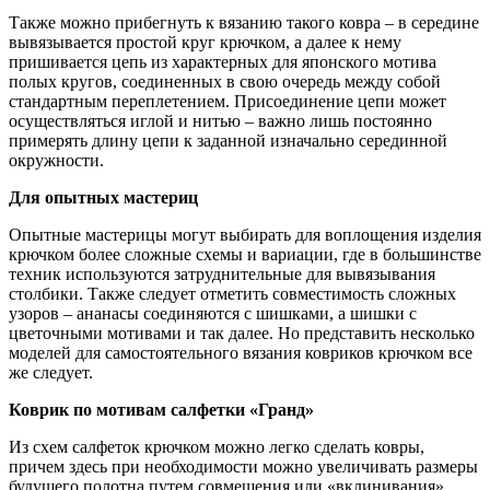
Также можно прибегнуть к вязанию такого ковра – в середине
вывязывается простой круг крючком, а далее к нему
пришивается цепь из характерных для японского мотива
полых кругов, соединенных в свою очередь между собой
стандартным переплетением. Присоединение цепи может
осуществляться иглой и нитью – важно лишь постоянно
примерять длину цепи к заданной изначально серединной
окружности.
Для опытных мастериц
Опытные мастерицы могут выбирать для воплощения изделия
крючком более сложные схемы и вариации, где в большинстве
техник используются затруднительные для вывязывания
столбики. Также следует отметить совместимость сложных
узоров – ананасы соединяются с шишками, а шишки с
цветочными мотивами и так далее. Но представить несколько
моделей для самостоятельного вязания ковриков крючком все
же следует.
Коврик по мотивам салфетки «Гранд»
Из схем салфеток крючком можно легко сделать ковры,
причем здесь при необходимости можно увеличивать размеры
будущего полотна путем совмещения или «вклинивания»