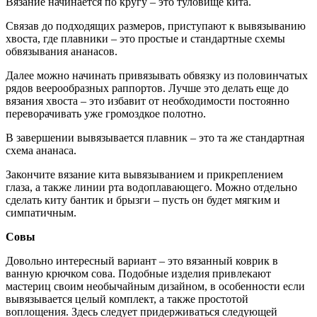
Вязание начинается по кругу – это туловище кита.
Связав до подходящих размеров, приступают к вывязыванию
хвоста, где плавники – это простые и стандартные схемы
обвязывания ананасов.
Далее можно начинать привязывать обвязку из половинчатых
рядов веерообразных раппортов. Лучше это делать еще до
вязания хвоста – это избавит от необходимости постоянно
переворачивать уже громоздкое полотно.
В завершении вывязывается плавник – это та же стандартная
схема ананаса.
Закончите вязание кита вывязыванием и прикреплением
глаза, а также линии рта водоплавающего. Можно отдельно
сделать киту бантик и брызги – пусть он будет мягким и
симпатичным.
Совы
Довольно интересный вариант – это вязанный коврик в
ванную крючком сова. Подобные изделия привлекают
мастериц своим необычайным дизайном, в особенности если
вывязывается целый комплект, а также простотой
воплощения. Здесь следует придерживаться следующей