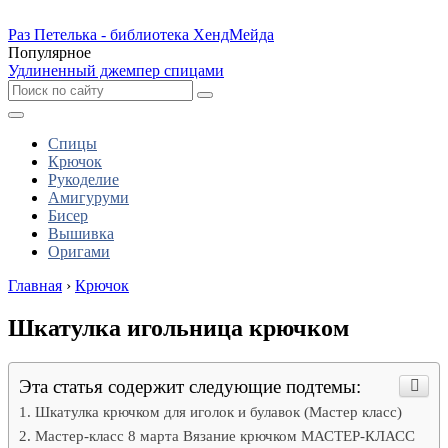
Раз Петелька - библиотека ХендМейда
Популярное
Удлиненный джемпер спицами
Спицы
Крючок
Рукоделие
Амигуруми
Бисер
Вышивка
Оригами
Главная
›
Крючок
Шкатулка игольница крючком
Эта статья содержит следующие подтемы:
Шкатулка крючком для иголок и булавок (Мастер класс)
Мастер-класс 8 марта Вязание крючком МАСТЕР-КЛАСС