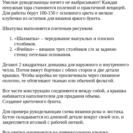
Умелые рукодельницы ничего не выбрасывают! Каждая
ненужная тара становится полезной и практичной вещицей.
Для работы берут 100-150 г основного цвета и мелкие
клубочки из остатков для вязания яркого букета.
Шкатулка выполняется плетеным рисунком:
«Шахматка» – чередование выпуклых и плоских
столбиков.
«Ячейки» – вязание трех столбиков с/н за заднюю
стенку петельки основания.
Делают 2 квадратных донышка для наружного и внутреннего
чехла. Потом вяжут бортики с обеих сторон и две детали
крышки. Чтобы коробка не просвечивала через связанное
полотно, ее обтягивают тканью или обычной фольгой.
Все части конструкции соединяются между собой, а крышка
набивается наполнителем для придания объема.
Создание цветочного букета.
Для примера рукодельницам схема вязания розы и листика.
Бутон складывается из длинной детали вокруг своей оси, и
закрепляется иголкой с рабочей ниткой.
Все цветки нашиваются на прямоугольную крышку.