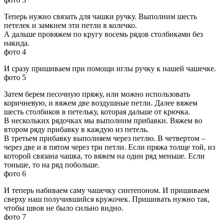
Теперь нужно связать для чашки ручку. Выполним шесть
петелек и замкнем эти петли в колечко.
А дальше провяжем по кругу восемь рядов столбиками без
накида.
фото 4
И сразу пришиваем при помощи иглы ручку к нашей чашечке.
фото 5
Затем берем песочную пряжу, или можно использовать
коричневую, и вяжем две воздушные петли. Далее вяжем
шесть столбиков в петельку, которая дальше от крючка.
В нескольких рядочках мы выполним прибавки. Вяжем во
втором ряду прибавку в каждую из петель.
В третьем прибавку выполняем через петлю. В четвертом –
через две и в пятом через три петли. Если пряжа толще той, из
которой связана чашка, то вяжем на один ряд меньше. Если
тоньше, то на ряд побольше.
фото 6
И теперь набиваем саму чашечку синтепоном. И пришиваем
сверху наш получившийся кружочек. Пришивать нужно так,
чтобы швов не было сильно видно.
фото 7