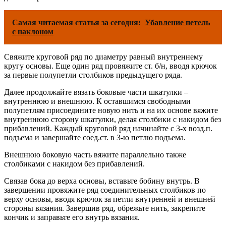
Самая читаемая статья за сегодня:
Убавление петель
с наклоном
Свяжите круговой ряд по диаметру равный внутреннему
кругу основы. Еще один ряд провяжите ст. б/н, вводя крючок
за первые полупетли столбиков предыдущего ряда.
Далее продолжайте вязать боковые части шкатулки –
внутреннюю и внешнюю. К оставшимся свободными
полупетлям присоедините новую нить и на их основе вяжите
внутреннюю сторону шкатулки, делая столбики с накидом без
прибавлений. Каждый круговой ряд начинайте с 3-х возд.п.
подъема и завершайте соед.ст. в 3-ю петлю подъема.
Внешнюю боковую часть вяжите параллельно также
столбиками с накидом без прибавлений.
Связав бока до верха основы, вставьте бобину внутрь. В
завершении провяжите ряд соединительных столбиков по
верху основы, вводя крючок за петли внутренней и внешней
стороны вязания. Завершив ряд, обрежьте нить, закрепите
кончик и заправьте его внутрь вязания.