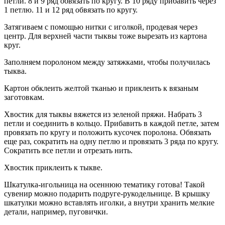
петли. 8 и 9 ряд обвязать по кругу. В 10 ряду прибавить через
1 петлю. 11 и 12 ряд обвязать по кругу.
Затягиваем с помощью нитки с иголкой, продевая через
центр. Для верхней части тыквы тоже вырезать из картона
круг.
Заполняем поролоном между затяжками, чтобы получилась
тыква.
Картон обклеить желтой тканью и приклеить к вязаным
заготовкам.
Хвостик для тыквы вяжется из зеленой пряжи. Набрать 3
петли и соединить в кольцо. Прибавить в каждой петле, затем
провязать по кругу и положить кусочек поролона. Обвязать
еще раз, сократить на одну петлю и провязать 3 ряда по кругу.
Сократить все петли и отрезать нить.
Хвостик приклеить к тыкве.
Шкатулка-игольница на осеннюю тематику готова! Такой
сувенир можно подарить подруге-рукодельнице. В крышку
шкатулки можно вставлять иголки, а внутри хранить мелкие
детали, например, пуговички.