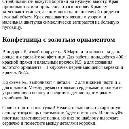
Столбиками с/н вяжутся бортики на нужную высоту. Края
пришиваются или приклеиваются к основе. Крышку
затягивают тканью, а с помощью наполнителя ей придется
нужный объем. Края украшаются вязаным узором, и
маленькая шкатулка символически запирается на большую
пуговицу.
Конфетница с золотым орнаментом
В подарок близкой подруге на 8 Марта или коллеге на день
рождения сделайте конфетницу. Для работы понадобятся 400 г
красной пряжи и вязальный крючок №5, а для создания
золотого орнамента – 1 клубочек переливающейся веревки и
крючок №2,5.
По схеме №1 выполняют 4 детали – 2 для нижней части и 2
для крышки. Между двумя готовыми сердечками проложите
укрепляющую основу и соединять детали одним рядом
столбиков б/н.
Совет от автора шкатулки! Нежелательно делать картонную
основу, тогда вещь невозможно будет постирать. Используйте
плотные пластиковые папки, из них по шаблону вырежьте
сердечко и поместите между деталями коробки.