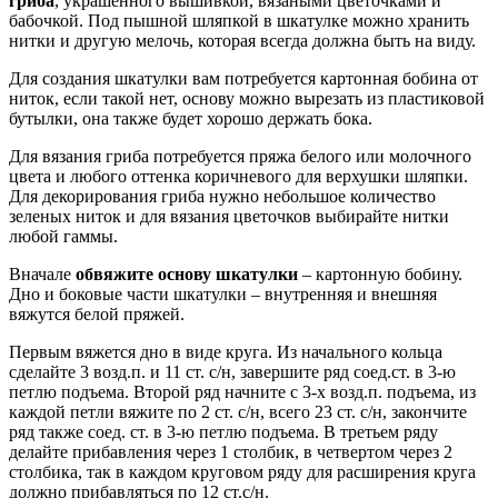
гриба
, украшенного вышивкой, вязаными цветочками и
бабочкой. Под пышной шляпкой в шкатулке можно хранить
нитки и другую мелочь, которая всегда должна быть на виду.
Для создания шкатулки вам потребуется картонная бобина от
ниток, если такой нет, основу можно вырезать из пластиковой
бутылки, она также будет хорошо держать бока.
Для вязания гриба потребуется пряжа белого или молочного
цвета и любого оттенка коричневого для верхушки шляпки.
Для декорирования гриба нужно небольшое количество
зеленых ниток и для вязания цветочков выбирайте нитки
любой гаммы.
Вначале
обвяжите основу шкатулки
– картонную бобину.
Дно и боковые части шкатулки – внутренняя и внешняя
вяжутся белой пряжей.
Первым вяжется дно в виде круга. Из начального кольца
сделайте 3 возд.п. и 11 ст. с/н, завершите ряд соед.ст. в 3-ю
петлю подъема. Второй ряд начните с 3-х возд.п. подъема, из
каждой петли вяжите по 2 ст. с/н, всего 23 ст. с/н, закончите
ряд также соед. ст. в 3-ю петлю подъема. В третьем ряду
делайте прибавления через 1 столбик, в четвертом через 2
столбика, так в каждом круговом ряду для расширения круга
должно прибавляться по 12 ст.с/н.