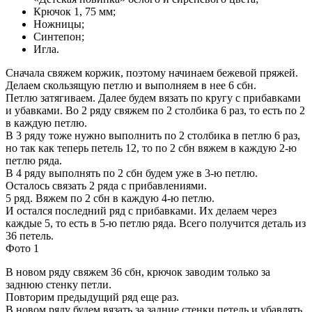
Крючок 1, 75 мм;
Ножницы;
Синтепон;
Игла.
Сначала свяжем коржик, поэтому начинаем бежевой пряжей.
Делаем скользящую петлю и выполняем в нее 6 сбн.
Петлю затягиваем. Далее будем вязать по кругу с прибавками
и убавками. Во 2 ряду свяжем по 2 столбика 6 раз, то есть по 2
в каждую петлю.
В 3 ряду тоже нужно выполнить по 2 столбика в петлю 6 раз,
но так как теперь петель 12, то по 2 сбн вяжем в каждую 2-ю
петлю ряда.
В 4 ряду выполнять по 2 сбн будем уже в 3-ю петлю.
Осталось связать 2 ряда с прибавлениями.
5 ряд. Вяжем по 2 сбн в каждую 4-ю петлю.
И остался последний ряд с прибавками. Их делаем через
каждые 5, то есть в 5-ю петлю ряда. Всего получится деталь из
36 петель.
Фото 1
В новом ряду свяжем 36 сбн, крючок заводим только за
заднюю стенку петли.
Повторим предыдущий ряд еще раз.
В новом ряду будем вязать за задние стенки петель и убавлять