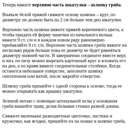
Теперь вяжите
верхнюю часть шкатулки – шляпку гриба
.
Вначале белой пряжей свяжите основу шляпки – круг, по
диаметру он должен быть на 2 см больше чем дно шкатулки.
Верхнюю часть шляпки вяжите пряжей коричневого цвета, а
чтобы придать ей форму чашечки из начального кольца
вяжите 9 ст. с/н и в каждом новом ряду равномерно
прибавляйте 9 ст. с/н. Верхнюю часть шляпки гриба вяжите на
несколько рядов больше пока ее диаметр не будет равняться
диаметру нижней части. В завершении соедините вместе верх
и низ, по низу можно вырезать картонный круг и вложить его
на дно, а по краям вяжите соединительные столбики. Когда
останется небольшое отверстие, заполните шляпку
синтепоном или ватой, после закройте отверстие.
Шляпку гриба пришейте с одной стороны к основе, тогда ее
можно открывать как крышку шкатулки.
Зеленой нитью с помощью штопальной иглы у основания
гриба вышейте траву, делая большие стежки разной длины.
Свяжите маленькие разноцветные цветочки, листики и
кружочки, как ягодки, пришейте их на ножке и шляпке гриба.