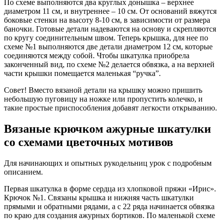
По схеме выполняются два круглых донышка – верхнее
диаметром 11 см, и внутреннее – 10 см. От оснований вяжутся
боковые стенки на высоту 8-10 см, в зависимости от размера
баночки. Готовые детали надеваются на основу и скрепляются
по кругу соединительным швом. Теперь крышка, для нее по
схеме №1 выполняются две детали диаметром 12 см, которые
соединяются между собой. Чтобы шкатулка приобрела
законченный вид, по схеме №2 делается обвязка, а на верхней
части крышки помещается маленькая “ручка”.
Совет! Вместо вязаной детали на крышку можно пришить
небольшую пуговицу на ножке или пропустить колечко, и
такие простые приспособления добавят легкости открыванию.
Вязаные крючком ажурные шкатулки
со схемами цветочных мотивов
Для начинающих и опытных рукодельниц урок с подробным
описанием.
Первая шкатулка в форме сердца из хлопковой пряжи «Ирис».
Крючок №1. Связаны крышка и нижняя часть шкатулки
прямыми и обратными рядами, а с 22 ряда начинается обвязка
по краю для создания ажурных бортиков. По маленькой схеме