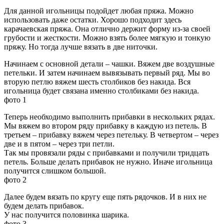
Для данной игольницы подойдет любая пряжа. Можно
использовать даже остатки. Хорошо подходит здесь
карачаевская пряжа. Она отлично держит форму из-за своей
грубости и жесткости. Можно взять более мягкую и тонкую
пряжу. Но тогда лучше вязать в две ниточки.
Начинаем с основной детали – чашки. Вяжем две воздушные
петельки. И затем начинаем вывязывать первый ряд. Мы во
вторую петлю вяжем шесть столбиков без накида. Вся
игольница будет связана именно столбиками без накида.
фото 1
Теперь необходимо выполнить прибавки в нескольких рядах.
Мы вяжем во втором ряду прибавку в каждую из петель. В
третьем – прибавку вяжем через петельку. В четвертом – через
две и в пятом – через три петли.
Так мы провязали ряды с прибавками и получили тридцать
петель. Больше делать прибавок не нужно. Иначе игольница
получится слишком большой.
фото 2
Далее будем вязать по кругу еще пять рядочков. И в них не
будем делать прибавок.
У нас получится половинка шарика.
фото 3