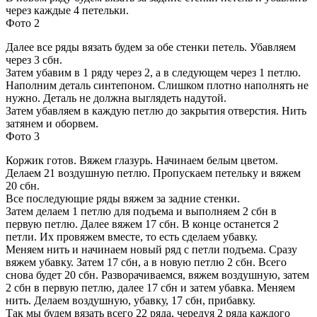
через каждые 4 петельки.
Фото 2
Далее все ряды вязать будем за обе стенки петель. Убавляем
через 3 сбн.
Затем убавим в 1 ряду через 2, а в следующем через 1 петлю.
Наполним деталь синтепоном. Слишком плотно наполнять не
нужно. Деталь не должна выглядеть надутой.
Затем убавляем в каждую петлю до закрытия отверстия. Нить
затянем и оборвем.
Фото 3
Коржик готов. Вяжем глазурь. Начинаем белым цветом.
Делаем 21 воздушную петлю. Пропускаем петельку и вяжем
20 сбн.
Все последующие ряды вяжем за задние стенки.
Затем делаем 1 петлю для подъема и выполняем 2 сбн в
первую петлю. Далее вяжем 17 сбн. В конце останется 2
петли. Их провяжем вместе, то есть сделаем убавку.
Меняем нить и начинаем новый ряд с петли подъема. Сразу
вяжем убавку. Затем 17 сбн, а в новую петлю 2 сбн. Всего
снова будет 20 сбн. Разворачиваемся, вяжем воздушную, затем
2 сбн в первую петлю, далее 17 сбн и затем убавка. Меняем
нить. Делаем воздушную, убавку, 17 сбн, прибавку.
Так мы будем вязать всего 22 ряда, чередуя 2 ряда каждого