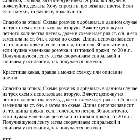
Спасибо, Татьяна, за отличную идею! А розочки научите,
пожалуйста, делать. Хочу спросить про вязаные цветы. Если
есть схемки, то научите, пожалуйста.
Спасибо за отзыв! Схемы розочек я добавила, в данном случае
из трех схем я использовала вторую. Вяжете цепочку из
четного количества петель, далее в схеме идет ряд ст. с/н, я его
заменила на ст. б/н, а затем по схеме. Длина цепочки зависит
от толщины пряжи, если толстая, то петель 30 достаточно,
если нужна маленькая розочка и из тонкой пряжи, то 20 в.п.
Получившуюся ленту затем сворачиваем спиралькой и
сшиваем у основания, так получается розочка.
Красотища какая, правда а можно схемку или описание
цветов
Спасибо за отзыв! Схемы розочек я добавила, в данном случае
из трех схем я использовала вторую. Вяжете цепочку из
четного количества петель, далее в схеме идет ряд ст. с/н, я его
заменила на ст. б/н, а затем по схеме. Длина цепочки зависит
от толщины пряжи, если толстая, то петель 30 достаточно,
если нужна маленькая розочка и из тонкой пряжи, то 20 в.п.
Получившуюся ленту затем сворачиваем спиралькой и
сшиваем у основания, так получается розочка.