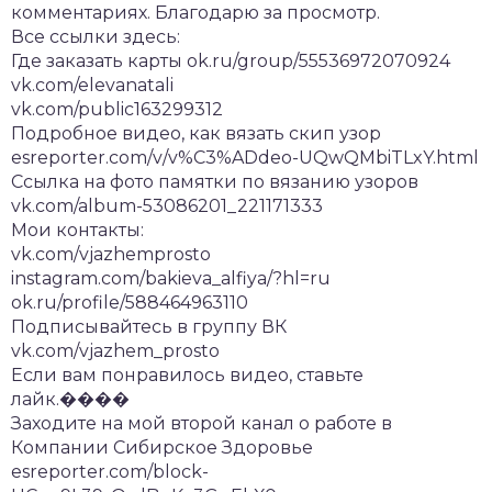
комментариях. Благодарю за просмотр.
Все ссылки здесь:
Где заказать карты ok.ru/group/55536972070924
vk.com/elevanatali
vk.com/public163299312
Подробное видео, как вязать скип узор
esreporter.com/v/v%C3%ADdeo-UQwQMbiTLxY.html
Ссылка на фото памятки по вязанию узоров
vk.com/album-53086201_221171333
Мои контакты:
vk.com/vjazhemprosto
instagram.com/bakieva_alfiya/?hl=ru
ok.ru/profile/588464963110
Подписывайтесь в группу ВК
vk.com/vjazhem_prosto
Если вам понравилось видео, ставьте
лайк.����
Заходите на мой второй канал о работе в
Компании Сибирское Здоровье
esreporter.com/block-