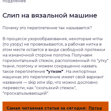
подробнее
Слип на вязальной машине
Почему это переплетение так называется?
В процессе узорообразования, некоторые иглы
(по узору) не провязываются, а рабочая нитка в
этом месте остается в виде свободной протяжки
на изнаночной стороне полотна. Получаем
горизонтальный стежок, расположенный по "утку"
ткани, поэтому и можем сокращенно назвать
такое переплетение
"утком"
. На импортных
машинах это переплетение имеет свой вариант
названия — skip или slip, что можно дословно
перевести, как "скользкий стежок",
"проскальзывающий".
Самая читаемая статья за сегодня:
Пятка