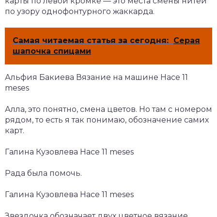
карты по левой кромке — это места смены нитей
по узору однофонтурного жаккарда.
Самая читаемая статья за сегодня:
Серая
шапочка спицами
Альфия Бакиева Вязание на машине Hace 11
meses
Алла, это понятно, смена цветов. Но там с номером
рядом, то есть я так понимаю, обозначение самих
карт.
Галина Кузовлева Hace 11 meses
Рада была помочь.
Галина Кузовлева Hace 11 meses
Звездочка обозначает двух цветное вязание