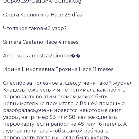
UCpo9L39rOsdBnK_3GnEkX0g
Ольга Костюнина Hace 29 días
Что такое таковый узор?
Silmara Caetano Hace 4 meses
Amei suas amostras! Lindoo!��
Ирина Николаевна Ерохина Hace 11 meses
Спасибо за полезное видео, у меня такой журнал
Кладезь тоже есть и я не понимала как набить
перфокарту по этим схемам,может быть
невнимательно прочитала, с Вашей помощью
разобралась,очень нравятся некоторые скип
узоры, например S3 или S8, как же сделать
перфокарту, если рапорт на 48 или 16 петель. А
журнал покупала чтобы самой набивать
перфокарты,тогда их негде было купить.