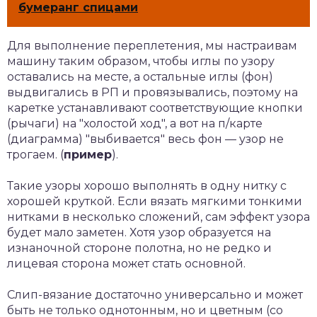
бумеранг спицами
Для выполнение переплетения, мы настраивам
машину таким образом, чтобы иглы по узору
оставались на месте, а остальные иглы (фон)
выдвигались в РП и провязывались, поэтому на
каретке устанавливают соответствующие кнопки
(рычаги) на "холостой ход", а вот на п/карте
(диаграмма) "выбивается" весь фон — узор не
трогаем. (
пример
).
Такие узоры хорошо выполнять в одну нитку с
хорошей круткой. Если вязать мягкими тонкими
нитками в несколько сложений, сам эффект узора
будет мало заметен. Хотя узор образуется на
изнаночной стороне полотна, но не редко и
лицевая сторона может стать основной.
Слип-вязание достаточно универсально и может
быть не только однотонным, но и цветным (со