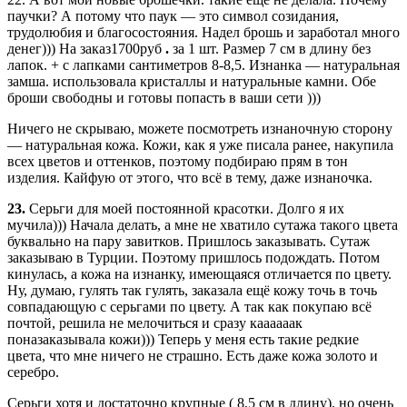
паучки? А потому что паук — это символ созидания,
трудолюбия и благосостояния. Надел брошь и заработал много
денег))) На заказ1700руб
.
за 1 шт. Размер 7 см в длину без
лапок. + с лапками сантиметров 8-8,5. Изнанка — натуральная
замша. использовала кристаллы и натуральные камни. Обе
броши свободны и готовы попасть в ваши сети )))
Ничего не скрываю, можете посмотреть изнаночную сторону
— натуральная кожа. Кожи, как я уже писала ранее, накупила
всех цветов и оттенков, поэтому подбираю прям в тон
изделия. Кайфую от этого, что всё в тему, даже изнаночка.
23.
Серьги для моей постоянной красотки. Долго я их
мучила))) Начала делать, а мне не хватило сутажа такого цвета
буквально на пару завитков. Пришлось заказывать. Сутаж
заказываю в Турции. Поэтому пришлось подождать. Потом
кинулась, а кожа на изнанку, имеющаяся отличается по цвету.
Ну, думаю, гулять так гулять, заказала ещё кожу точь в точь
совпадающую с серьгами по цвету. А так как покупаю всё
почтой, решила не мелочиться и сразу каааааак
поназаказывала кожи))) Теперь у меня есть такие редкие
цвета, что мне ничего не страшно. Есть даже кожа золото и
серебро.
Серьги хотя и достаточно крупные ( 8,5 см в длину), но очень