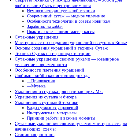
любительниц быть в центре внимания
Немного истории сутажной техники
Современный сутаж — модное увлечение
Особенности технологии и советы новичкам
Заработок на хобби
Практические занятия: мастер-кассы
Сутажные украшения.
Мастер-класс по созданию украшений из сутажа: Колье
Основы создания украшений в технике Сутаж
Техника Сутаж на страницах истории
Сутажные украшения своими руками — ювелирное
увлечение современности
Особенности плетения украшений
Любимое хобби как источник дохода
—Приложения
—Музыка
Украшения из сутажа для начинающих. Мк.
Украшения из сутажа и бисера
Украшения в сутажной технике
Виды сутажных украшений
Инструменты и материалы
Принцип работы и важные моменты
Сутажные украшения своими руками: мастер-класс для
начинающих, схемы
Старинная роскошь