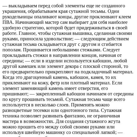
— выкладываем перед собой элементы еще не созданного
украшения, обрабатываем края сутажной тесьмы. Одни
рукодельницы опаливают концы, другие проклеивают клеем
ПВА. Начинающий мастер сам выбирает для себя наиболее
удобную стратегию, которой будет придерживаться в своей
работе. Главное, чтобы сутажная вышивка, сделанная своими
руками, приносила удовольствие; — следующим действием
сутажная тесьма складывается друг с другом и сгибается
пополам. Прошивается небольшими стежками. Следует
прокладывать стежки в направлении концов, начиная от
середины; — если в изделии используется кабошон, любой
другой камешек или элемент декора с плоской стороной, то
его предварительно прикрепляют на подкладочный материал.
Когда это драгоценный камень, кабошон, камея, то их
приклеивают на кожу, фетр или плотный материал. Если
элемент заменяющий камень имеет отверстия, его
пришивают; — закрепленный кабошон начинаем от середины
по кругу прошивать тесьмой. Сутажная тесьма чаще всего
используется в несколько слоев. Применять можно
разноцветные тесемки или однотонного типа. Сутажная
техника позволяет развивать фантазию, не ограничивая
мастера в возможностях. Для создания сутажного жгута
можно прошить его между собой своими руками или
используя швейную машинку со специальной лапкой; —