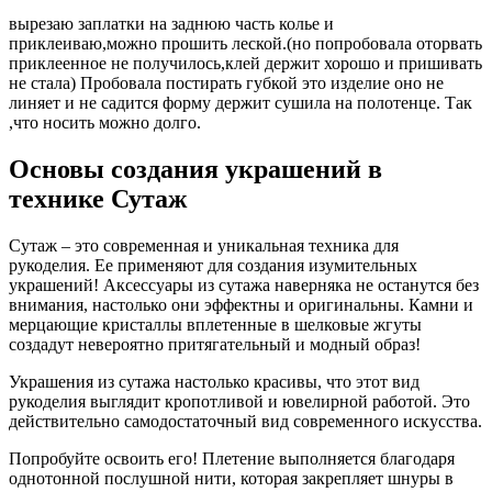
вырезаю заплатки на заднюю часть колье и
приклеиваю,можно прошить леской.(но попробовала оторвать
приклеенное не получилось,клей держит хорошо и пришивать
не стала) Пробовала постирать губкой это изделие оно не
линяет и не садится форму держит сушила на полотенце. Так
,что носить можно долго.
Основы создания украшений в
технике Сутаж
Сутаж – это современная и уникальная техника для
рукоделия. Ее применяют для создания изумительных
украшений! Аксессуары из сутажа наверняка не останутся без
внимания, настолько они эффектны и оригинальны. Камни и
мерцающие кристаллы вплетенные в шелковые жгуты
создадут невероятно притягательный и модный образ!
Украшения из сутажа настолько красивы, что этот вид
рукоделия выглядит кропотливой и ювелирной работой. Это
действительно самодостаточный вид современного искусства.
Попробуйте освоить его! Плетение выполняется благодаря
однотонной послушной нити, которая закрепляет шнуры в