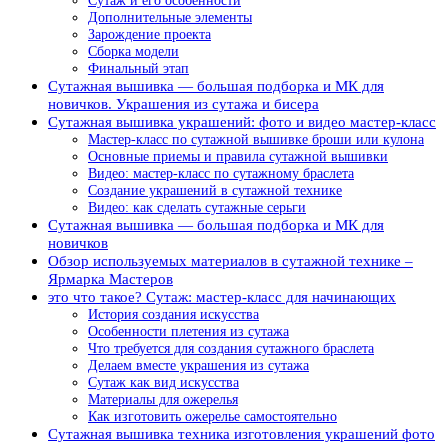
Сутаж и его особенности
Дополнительные элементы
Зарождение проекта
Сборка модели
Финальный этап
Сутажная вышивка — большая подборка и МК для
новичков. Украшения из сутажа и бисера
Сутажная вышивка украшений: фото и видео мастер-класс
Мастер-класс по сутажной вышивке броши или кулона
Основные приемы и правила сутажной вышивки
Видео: мастер-класс по сутажному браслета
Создание украшений в сутажной технике
Видео: как сделать сутажные серьги
Сутажная вышивка — большая подборка и МК для
новичков
Обзор используемых материалов в сутажной технике –
Ярмарка Мастеров
это что такое? Сутаж: мастер-класс для начинающих
История создания искусства
Особенности плетения из сутажа
Что требуется для создания сутажного браслета
Делаем вместе украшения из сутажа
Сутаж как вид искусства
Материалы для ожерелья
Как изготовить ожерелье самостоятельно
Сутажная вышивка техника изготовления украшений фото