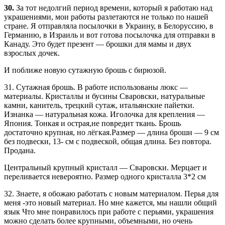
30.
За тот недолгий период времени, который я работаю над
украшениями, мои работы разлетаются не только по нашей
стране. Я отправляла посылочки в Украину, в Белоруссию, в
Германию, в Израиль и вот готова посылочка для отправки в
Канаду. Это будет презент — брошки для мамы и двух
взрослых дочек.
И поближе новую сутажную брошь с бирюзой.
31. Сутажная брошь. В работе использованы люкс —
материалы. Кристаллы и бусины Сваровски, натуральные
камни, канитель, трецкий сутаж, итальянские пайетки.
Изнанка — натуральная кожа. Иголочка для крепления —
Япония. Тонкая и острая,не повредит ткань. Брошь
достаточно крупная, но лёгкая.Размер — длина броши — 9 см
без подвески, 13- см с подвеской, общая длина. Без повтора.
Продана.
Центральный крупный кристалл — Сваровски. Мерцает и
переливается невероятно. Размер одного кристалла 3*2 см
32. Знаете, я обожаю работать с новым материалом. Перья для
меня -это новый материал. Но мне кажется, мы нашли общий
язык Что мне понравилось при работе с перьями, украшения
можно сделать более крупными, объемными, но очень