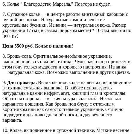
6. Колье " Благородство Марсала." Повтора не будет.
7. Сутажное колье — в центре работы винтажный кабошон с
ручной росписью. Натуральные камни и чешские
хрустальные бусинки. Изнанка — натуральная кожа. Размер
украшения 17 см ( в самом широком месте) * 10 см.( высота по
центру)
Цена 5500 руб. Колье в наличии!
8. Брошь-сова. Оригинальное-необычное украшение,
выполненное в сутажной технике. Чудесная птица принесёт в
этом году только мудрости и хорошего настроения. Изнанка
— натуральная кожа. Возможно выполнение в других цветах.
9.
Для примера.
Великолепное колье на лентах, выполненное
в технике сутажная вышивка. В работе используются
натуральные камни нефрит, агат, кошачий глаз и кристаллы.
Обратная сторона — мягкая натуральная кожа. Несколько
вариантов ношения. Как брошь под блузу с отложным
воротником или как самостоятельное украшение. Отлично
подходит и для повседневной носки, и для вечернего
варианта.
10. Колье, выполненное в сутажной технике. Мягкие весенне-