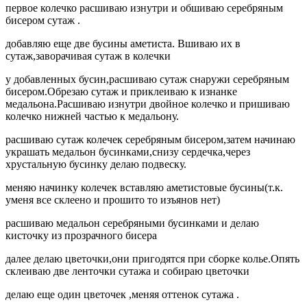
первое колечко расшиваю изнутри и обшиваю серебряным
бисером сутаж .
добавляю еще две бусины аметиста. Вшиваю их в
сутаж,заворачивая сутаж в колечки
у добавленных бусин,расшиваю сутаж снаружи серебряным
бисером.Обрезаю сутаж и приклеиваю к изнанке
медальона.Расшиваю изнутри двойное колечко и пришиваю
колечко нижней частью к медальону.
расшиваю сутаж колечек серебряным бисером,затем начинаю
украшать медальон бусинками,снизу сердечка,через
хрустальную бусинку делаю подвеску.
меняю начинку колечек вставляю аметистовые бусины(т.к.
уменя все склеено и прошито то изъянов нет)
расшиваю медальон серебряными бусинками и делаю
кисточку из прозрачного бисера
далее делаю цветочки,они пригодятся при сборке колье.Опять
склеиваю две ленточки сутажа и собираю цветочки
делаю еще один цветочек ,меняя оттенок сутажа .