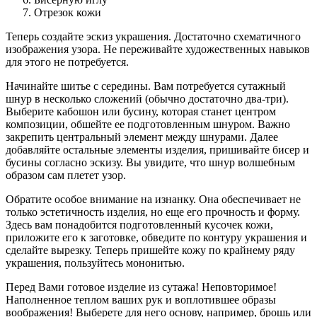
Отрезок кожи
Теперь создайте эскиз украшения. Достаточно схематичного
изображения узора. Не переживайте художественных навыков
для этого не потребуется.
Начинайте шитье с середины. Вам потребуется сутажный
шнур в несколько сложений (обычно достаточно два-три).
Выберите кабошон или бусину, которая станет центром
композиции, обшейте ее подготовленным шнуром. Важно
закрепить центральный элемент между шнурами. Далее
добавляйте остальные элементы изделия, пришивайте бисер и
бусины согласно эскизу. Вы увидите, что шнур волшебным
образом сам плетет узор.
Обратите особое внимание на изнанку. Она обеспечивает не
только эстетичность изделия, но еще его прочность и форму.
Здесь вам понадобится подготовленный кусочек кожи,
приложите его к заготовке, обведите по контуру украшения и
сделайте вырезку. Теперь пришейте кожу по крайнему ряду
украшения, пользуйтесь мононитью.
Перед Вами готовое изделие из сутажа! Неповторимое!
Наполненное теплом ваших рук и воплотившее образы
воображения! Выберете для него основу, например, брошь или