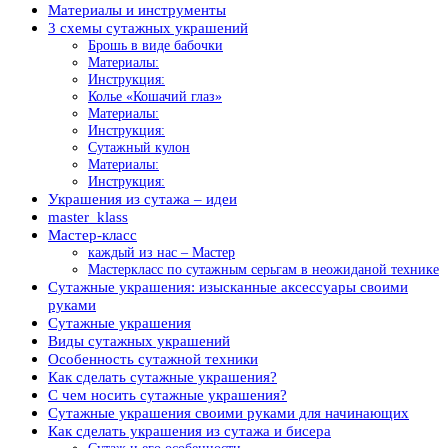
Материалы и инструменты
3 схемы сутажных украшений
Брошь в виде бабочки
Материалы:
Инструкция:
Колье «Кошачий глаз»
Материалы:
Инструкция:
Сутажный кулон
Материалы:
Инструкция:
Украшения из сутажа – идеи
master_klass
Мастер-класс
каждый из нас – Мастер
Мастеркласс по сутажным серьгам в неожиданой технике
Сутажные украшения: изысканные аксессуары своими
руками
Сутажные украшения
Виды сутажных украшений
Особенность сутажной техники
Как сделать сутажные украшения?
С чем носить сутажные украшения?
Сутажные украшения своими руками для начинающих
Как cделать украшения из сутажа и бисера