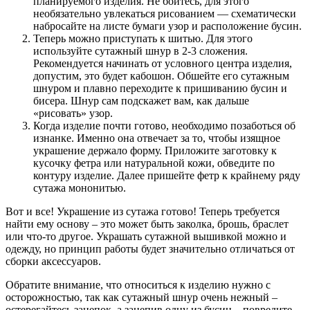
планируемого изделия. Не бойтесь, для этого
необязательно увлекаться рисованием — схематически
набросайте на листе бумаги узор и расположение бусин.
Теперь можно приступать к шитью. Для этого
используйте сутажный шнур в 2-3 сложения.
Рекомендуется начинать от условного центра изделия,
допустим, это будет кабошон. Обшейте его сутажным
шнуром и плавно переходите к пришиванию бусин и
бисера. Шнур сам подскажет вам, как дальше
«рисовать» узор.
Когда изделие почти готово, необходимо позаботься об
изнанке. Именно она отвечает за то, чтобы изящное
украшение держало форму. Приложите заготовку к
кусочку фетра или натуральной кожи, обведите по
контуру изделие. Далее пришейте фетр к крайнему ряду
сутажа мононитью.
Вот и все! Украшение из сутажа готово! Теперь требуется
найти ему основу – это может быть заколка, брошь, браслет
или что-то другое. Украшать сутажной вышивкой можно и
одежду, но принцип работы будет значительно отличаться от
сборки аксессуаров.
Обратите внимание, что относиться к изделию нужно с
осторожностью, так как сутажный шнур очень нежный –
остерегайтесь зацепок, а зацепив одну из бусин – повредите