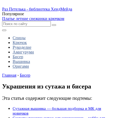
Раз Петелька - библиотека ХендМейда
Популярное
Платье летние снежинки крючком
Спицы
Крючок
Рукоделие
Амигуруми
Бисер
Вышивка
Оригами
Главная
›
Бисер
Украшения из сутажа и бисера
Эта статья содержит следующие подтемы:
Сутажная вышивка — большая подборка и МК для
новичков
Секреты техники сутаж для начинающих – хобби для