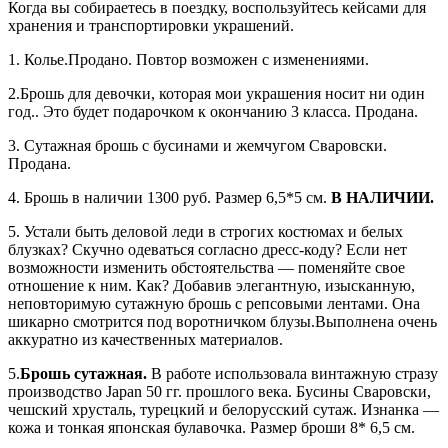
Когда вы собираетесь в поездку, воспользуйтесь кейсами для
хранения и транспортировки украшений.
1. Колье.Продано. Повтор возможен с изменениями.
2.Брошь для девочки, которая мои украшения носит ни один
год.. Это будет подарочком к окончанию 3 класса. Продана.
3. Сутажная брошь с бусинами и жемчугом Сваровски.
Продана.
4. Брошь в наличии 1300 руб. Размер 6,5*5 см.
В НАЛИЧИИ.
5. Устали быть деловой леди в строгих костюмах и белых
блузках? Скучно одеваться согласно дресс-коду? Если нет
возможности изменить обстоятельства — поменяйте свое
отношение к ним. Как? Добавив элегантную, изысканную,
неповторимую сутажную брошь с репсовыми лентами. Она
шикарно смотрится под воротничком блузы.Выполнена очень
аккуратно из качественных материалов.
5.
Брошь сутажная.
В работе использовала винтажную стразу
производство Japan 50 гг. прошлого века. Бусины Сваровски,
чешский хрусталь, турецкий и белорусский сутаж. Изнанка —
кожа и тонкая японская булавочка. Размер броши 8* 6,5 см.