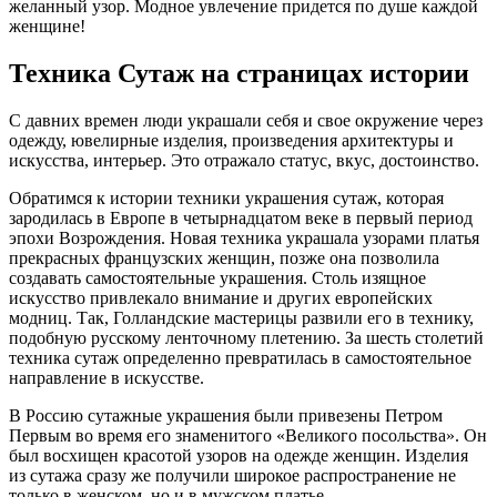
желанный узор. Модное увлечение придется по душе каждой
женщине!
Техника Сутаж на страницах истории
С давних времен люди украшали себя и свое окружение через
одежду, ювелирные изделия, произведения архитектуры и
искусства, интерьер. Это отражало статус, вкус, достоинство.
Обратимся к истории техники украшения сутаж, которая
зародилась в Европе в четырнадцатом веке в первый период
эпохи Возрождения. Новая техника украшала узорами платья
прекрасных французских женщин, позже она позволила
создавать самостоятельные украшения. Столь изящное
искусство привлекало внимание и других европейских
модниц. Так, Голландские мастерицы развили его в технику,
подобную русскому ленточному плетению. За шесть столетий
техника сутаж определенно превратилась в самостоятельное
направление в искусстве.
В Россию сутажные украшения были привезены Петром
Первым во время его знаменитого «Великого посольства». Он
был восхищен красотой узоров на одежде женщин. Изделия
из сутажа сразу же получили широкое распространение не
только в женском, но и в мужском платье.