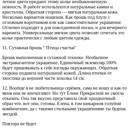
летние цвета придают этому колье необыкновенную
нежность. В работе используются натуральные камни и
кристаллы. Обратная сторона — мягкая натуральная кожа.
Несколько вариантов ношения. Как брошь под блузу с
отложным воротником или как самостоятельное украшение.
Отлично подходит и для повседневной носки, и для вечернего
варианта. Универсальные мягкие цвета позволят сочетать это
колье практически с любым цветом одежды.
11. Сутажная брошь " Птица счастья"
Брошь выполненная в сутажной технике. Необычное
экстравагантное украшение. Единичный экземпляр.100%
будет приковывать к себе взгляды окружающих. Обратная
сторона подшита натуральной кожей. Длина птички от
хвостика до верхней части хохолка 14 см.
12. Вообще я не любительница серёжек, сама не ношу и как-то
меня они не впечатляют. Но тут Елене Прекрасной не смогла
отказать. Она так вкусно представила свой праздничный
образ что. вот они, готовы. Елена, в том шикарном голубом
комбинезоне, да с такими стильными украшениями ты будешь
звездой.
Повтора не будет