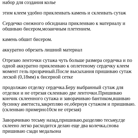
набор для создания колье
этим клеем удобно приклеивать камень и склеивать сутаж
Сердечко снежного обсидиана приклеиваю к материалу и
обшиваю бисером,мозаичным плетением.
камень обшит бисером.
аккуратно обрезать лишний материал
Отрезаю ленточки сутажа чуть больше размера сердечка и по
одной аккуратно приклеиваю к оплетеному сердечку клеем
момент гель прозрачный.После высыхания пришиваю сутаж
леской (0,18мм) к бисерной сетке
продолжаю отделку сердечка.Беру выбранный сутаж для
отделки и не отрезая склеиваю две ленточки.Пришиваю
кончик склеенного сутажа и заворачиваю бантиком,вшиваю
бусинку аметиста,закрепляю ее,обернув сутажом и пришиваю.
(склеиваю примерно10см не отрезая)
Заворачиваю тесьму назад,пришиваю,разделяю тесьму,где
склеено легко расходится делаю еще два колечка,снова
пришиваю сзади медальона