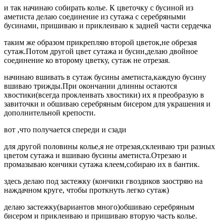
и так начинаю собирать колье. К цветочку с бусиной из
аметиста делаю соединение из сутажа с серебряными
бусинами, пришиваю и приклеиваю к задней части сердечка
таким же образом прикрепляю второй цветок,не обрезая
сутаж.Потом другой цвет сутажа и бусин,делаю двойное
соединение ко второму цветку, сутаж не отрезая.
начинаю вшивать в сутаж бусины аметиста,каждую бусину
вшиваю трижды.При окончании длинны остаются
хвостики(всегда проклеивать хвостики) их я преобразую в
завиточки и обшиваю серебряным бисером для украшения и
дополнительной крепости.
вот ,что получается спереди и сзади
для другой половины колье,я не отрезая,склеиваю три разных
цветом сутажа и вшиваю бусины аметиста.Отрезаю и
промазываю кончики сутажа клеем,собираю их в бантик.
здесь делаю под застежку (кончики гвоздиков заостряю на
наждачном круге, чтобы проткнуть легко сутаж)
делаю застежку(вариантов много)обшиваю серебряным
бисером и приклеиваю и пришиваю вторую часть колье.