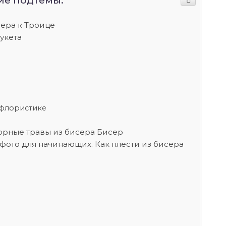
ие подтемы:
сера к Троице
укета
 флористике
орные травы из бисера Бисер
, фото для начинающих. Как плести из бисера