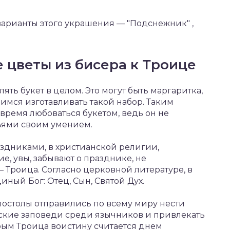
варианты этого украшения — "Подснежник" ,
 цветы из бисера к Троице
ять букет в целом. Это могут быть маргаритка,
чимся изготавливать такой набор. Таким
 время любоваться букетом, ведь он не
зьями своим умением.
дниками, в христианской религии,
е, увы, забывают о празднике, не
 Троица. Согласно церковной литературе, в
иный Бог: Отец, Сын, Святой Дух.
 апостолы отправились по всему миру нести
нские заповеди среди язычников и привлекать
орым Троица воистину считается днем