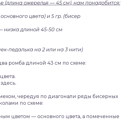
ье (длина ожерелья — 45 см), нам понадобится:
 основного цвета) и 5 гр. (бисер
 низка длиной 45-50 см
ек-педалька на 2 или на 3 нити)
два ромба длиной 43 см по схеме:
цвета.
 здесь.
 мехом, чередуя по диагонали ряды бисерных
колами по схеме:
ным цветом — основного цвета, а помеченные