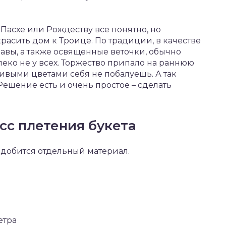
Пасхе или Рождеству все понятно, но
расить дом к Троице. По традиции, в качестве
равы, а также освященные веточки, обычно
леко не у всех. Торжество припало на раннюю
живыми цветами себя не побалуешь. А так
 Решение есть и очень простое – сделать
сс плетения букета
адобится отдельный материал.
етра