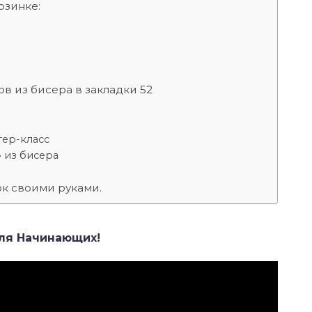
рзинке:
в из бисера в закладки 52
тер-класс
 из бисера
ок своими руками.
Для Начинающих!