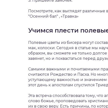
3. Пришейте замочек.
Посмотрите, как выглядят различные 
"Осенний бал" , «Травка»
Учимся плести полевые
Полевые цветы из бисера могут составл
мак, колоски. Сегодня в статье мы нау
образом, вы сможете не только долгое
завянет, но и похвастаться перед дру
Самыми важными и почитаемыми праз
считаются Рождество и Пасха. Но многи
уступающему важностью и значением –
этот день к апостолам спустился Триед
Эта встреча способствовала тому, что
слово божье, проповедовать христиа
их в свою веру. Есть причины, по кот