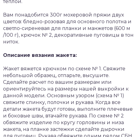
теплой.
Вам понадобится 300г мохеровой пряжи двух
цветов: бледно-розовая для основного полотна и
светло-сиреневая для планки и манжетов (600 м
/100 г), крючок № 2, декоративные пуговицы в тон
ниток.
Описание вязания жакета:
Жакет вяжется крючком по схеме № 1. Свяжите
небольшой образец, отпарьте, высушите.
Сделайте расчет по вашим размерам или
ориентируйтесь на размеры нашей выкройки к
данной модели. Основным узором (схема № 1)
свяжите спинку, полочки и рукава. Когда все
детали жакета будут готовы, выполните плечевые
и боковые швы, втачайте рукава. По схеме № 2
обвяжите изделие по кругу горловины и низа
жакета, на планке застежки сделайте дырочки
для пуговиц. Рукава обвяжите одним рядом СБН