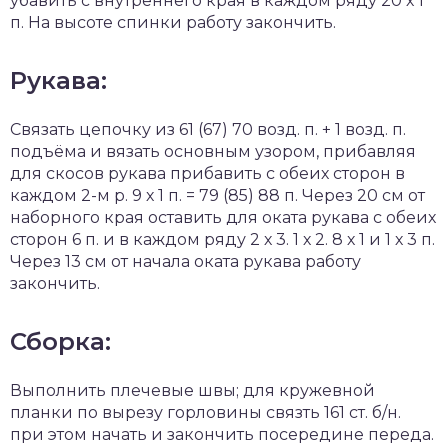
убавить с внутреннего края в каждом ряду 20 х 1
п. На высоте спинки работу закончить.
Рукава:
Связать цепочку из 61 (67) 70 возд. п. + 1 возд. п.
подъёма и вязать основным узором, прибавляя
для скосов рукава прибавить с обеих сторон в
каждом 2-м р. 9 х 1 п. = 79 (85) 88 п. Через 20 см от
наборного края оставить для оката рукава с обеих
сторон 6 п. и в каждом ряду 2 х 3. 1 х 2. 8 х 1 и 1 х 3 п.
Через 13 см от начала оката рукава работу
закончить.
Сборка:
Выполнить плечевые швы; для кружевной
планки по вырезу горловины связть 161 ст. б/н.
при этом начать и закончить посередине переда.