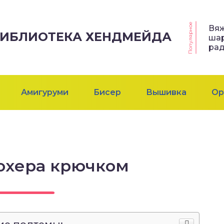
Популярное
Вя
 БИБЛИОТЕКА ХЕНДМЕЙДА
ша
рад
Амигуруми
Бисер
Вышивка
Ор
охера крючком