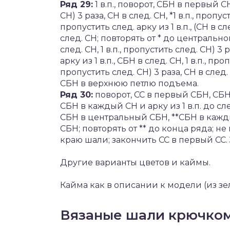
Ряд 29:
1 в.п., поворот, СБН в первый СН, 
СН) 3 раза, СН в след. СН, *1 в.п., пропуст
пропустить след. арку из 1 в.п., (СН в сле
след. СН; повторять от * до центрального
след. СН, 1 в.п., пропустить след. СН) 3 р
арку из 1 в.п., СБН в след. СН, 1 в.п., проп
пропустить след. СН) 3 раза, СН в след. 
СБН в верхнюю петлю подъема.
Ряд 30:
поворот, СС в первый СБН, СБН 
СБН в каждый СН и арку из 1 в.п. до сл
СБН в центральный СБН, **СБН в каждый 
СБН; повторять от ** до конца ряда; н
краю шали; закончить СС в первый СС.
Другие варианты цветов и каймы.
Кайма как в описании к модели (из зе
Вязаные шали крючком