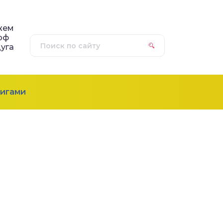
жем
рф
уга
игами