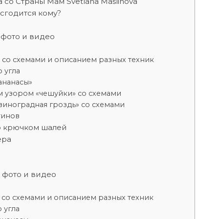
со Страны Мам Svetlana Maslihova
сгодится кому?
 фото и видео
со схемами и описанием разных техник
 угла
ананасы»
м узором «чешуйки» со схемами
виноградная гроздь» со схемами
тинов
ю крючком шалей
ера
 фото и видео
со схемами и описанием разных техник
 угла