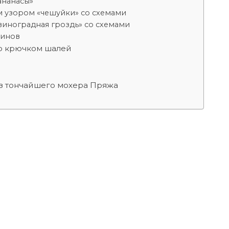
ананасы»
м узором «чешуйки» со схемами
иноградная гроздь» со схемами
тинов
ию крючком шалей
з тончайшего мохера Пряжа