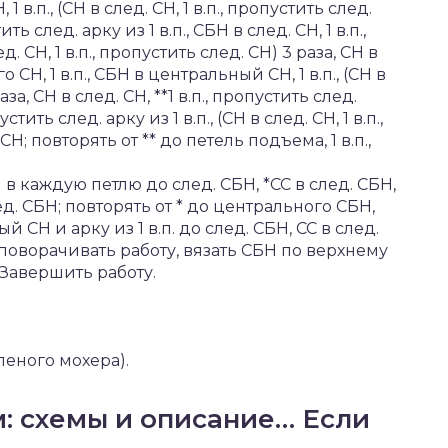
1 в.п., (СН в след. СН, 1 в.п., пропустить след.
ить след. арку из 1 в.п., СБН в след. СН, 1 в.п.,
д. СН, 1 в.п., пропустить след. СН) 3 раза, СН в
 СН, 1 в.п., СБН в центральный СН, 1 в.п., (СН в
аза, СН в след. СН, **1 в.п., пропустить след.
устить след. арку из 1 в.п., (СН в след. СН, 1 в.п.,
СН; повторять от ** до петель подъема, 1 в.п.,
в каждую петлю до след. СБН, *СС в след. СБН,
ед. СБН; повторять от * до центрального СБН,
СН и арку из 1 в.п. до след. СБН, СС в след.
е поворачивать работу, вязать СБН по верхнему
 Завершить работу.
леного мохера).
: схемы и описание… Если