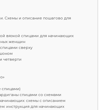
и. Схемы и описание пошагово для
ной вязкой спицами для начинающих
олных женщин
 спицами сверху
юшоном
и четверти
о»
е спицами)
ардиганы спицами со схемами
 начинающих: схемы с описанием
ем: инструкция для начинающих