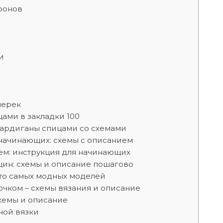
ронов
и
перек
ами в закладки 100
ардиганы спицами со схемами
 начинающих: схемы с описанием
ем: инструкция для начинающих
ин: схемы и описание пошагово
то самых модных моделей
ючком – схемы вязания и описание
хемы и описание
ной вязки