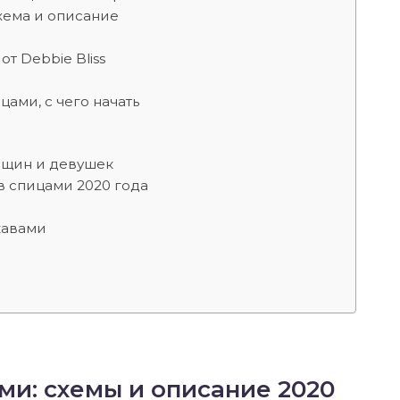
хема и описание
т Debbie Bliss
цами, с чего начать
нщин и девушек
в спицами 2020 года
кавами
и: схемы и описание 2020