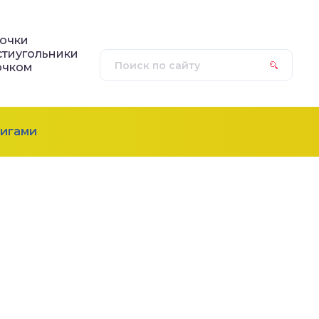
очки
тиугольники
ючком
игами