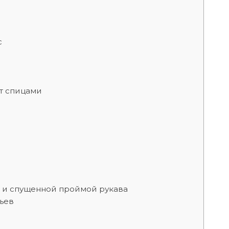
с
т спицами
 и спущенной проймой рукава
тьев