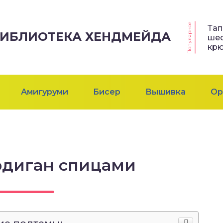
Популярное
Тап
 БИБЛИОТЕКА ХЕНДМЕЙДА
шес
кр
Амигуруми
Бисер
Вышивка
Ор
рдиган спицами