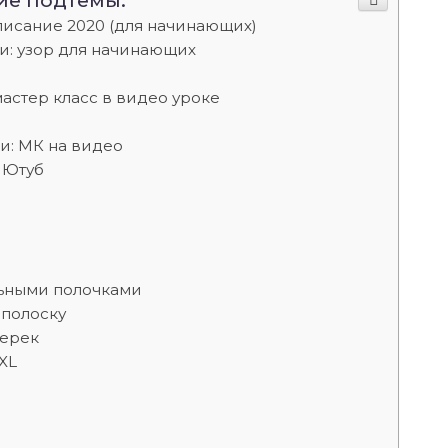
ие подтемы:
писание 2020 (для начинающих)
и: узор для начинающих
астер класс в видео уроке
и: МК на видео
 Ютуб
льными полочками
 полоску
перек
XL