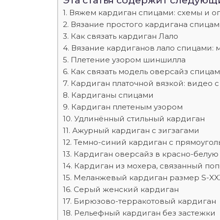
Эта статья содержит следующ
Вяжем кардиган спицами: схемы и о
Вязание простого кардигана спицам
Как связать кардиган Лало
Вязание кардиганов лало спицами: м
Плетение узором шиншилла
Как связать модель оверсайз спицам
Кардиган платочной вязкой: видео с
Кардиганы спицами
Кардиган плетеным узором
Удлинённый стильный кардиган
Ажурный кардиган с зигзагами
Темно-синий кардиган с прямоуго
Кардиган оверсайз в красно-белую
Кардиган из мохера, связанный по
Меланжевый кардиган размер S-XX
Серый женский кардиган
Бирюзово-терракотовый кардиган
Рельефный кардиган без застежки