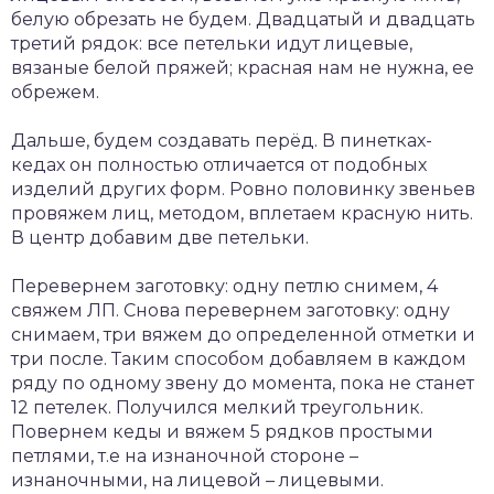
белую обрезать не будем. Двадцатый и двадцать
третий рядок: все петельки идут лицевые,
вязаные белой пряжей; красная нам не нужна, ее
обрежем.
Дальше, будем создавать перёд. В пинетках-
кедах он полностью отличается от подобных
изделий других форм. Ровно половинку звеньев
провяжем лиц, методом, вплетаем красную нить.
В центр добавим две петельки.
Перевернем заготовку: одну петлю снимем, 4
свяжем ЛП. Снова перевернем заготовку: одну
снимаем, три вяжем до определенной отметки и
три после. Таким способом добавляем в каждом
ряду по одному звену до момента, пока не станет
12 петелек. Получился мелкий треугольник.
Повернем кеды и вяжем 5 рядков простыми
петлями, т.е на изнаночной стороне –
изнаночными, на лицевой – лицевыми.