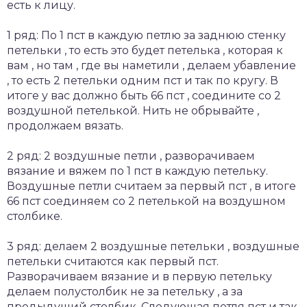
есть к лицу.
1 ряд: По 1 пст в каждую петлю за заднюю стенку
петельки , то есть это будет петелька , которая к
вам , но там , где вы наметили , делаем убавление
, то есть 2 петельки одним пст и так по кругу. В
итоге у вас должно быть 66 пст , соедините со 2
воздушной петелькой. Нить не обрывайте ,
продолжаем вязать.
2 ряд: 2 воздушные петли , разворачиваем
вязание и вяжем по 1 пст в каждую петельку.
Воздушные петли считаем за первый пст , в итоге
66 пст соединяем со 2 петелькой на воздушном
столбике.
3 ряд: делаем 2 воздушные петельки , воздушные
петельки считаются как первый пст.
Разворачиваем вязание и в первую петельку
делаем полустолбик не за петельку , а за
предыдущий столбик. Следующая петля пст и так