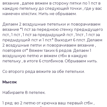
вязание , далее вяжем в сторону пятки по 1 пст в
каждую петельку до следующей точки , где у вас
намечен хлястик. Нить не обрываем.
Делаем 2 воздушные петельки и поворачиваем
вязание *1 пст за переднюю стенку предыдущего
пст., 1 пст , 1 пст за предыдущий пст , 1пст , 1 пст за
предыдущий пст и 1 пст.* Выходит 6 плст. Делаем
2 воздушные петли и поворачиваем вязание ,
повторяя от* Вяжем таких 6 рядов. Делаем 1
воздушную петлю и вяжем стбн в каждую
петельку , в итоге 6 столбиков. Обрываем нить.
Со второго ряда вяжите за обе петельки.
Мысок
Набираете 8 петелек.
1 ряд: во 2 петлю от крючка ваш первый стбн ,