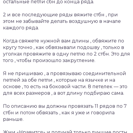
остальные петли сбн до конца ряда.
2 и все последующие ряды вяжите стбн , при
этом не забывайте делать воздушную в начале
каждого ряда.
Когда свяжете нужной вам длины , обвяжите по
кругу точно , как обвязывали подошву , только в
уголках провяжите в одну петлю по 2 стбн. Это для
того , чтобы произошло закругление.
Я не пришиваю , а провязываю соединительной
петлей за обе петли , которые на язычке и на
основе , то есть на боковой части. 8 петелек — это
для всех размеров , а вот длину подбираю сама.
По описанию вы должны провязать 11 рядов по 7
стбн и потом обвязать , как я уже и говорила
раньше.
Жми «Нравится» и получай только лучшие посты