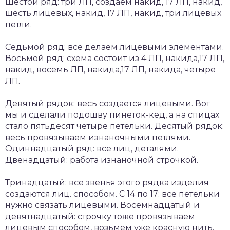
Шестой ряд: три ЛП, создаем накид, 17 ЛП, накид,
шесть лицевых, накид, 17 ЛП, накид, три лицевых
петли.
Седьмой ряд: все делаем лицевыми элементами.
Восьмой ряд: схема состоит из 4 ЛП, накида,17 ЛП,
накид, восемь ЛП, накида,17 ЛП, накида, четыре
ЛП.
Девятый рядок: весь создается лицевыми. Вот
мы и сделали подошву пинеток-кед, а на спицах
стало пятьдесят четыре петельки. Десятый рядок:
весь провязываем изнаночными петлями.
Одиннадцатый ряд: все лиц, деталями.
Двенадцатый: работа изнаночной строчкой.
Тринадцатый: все звенья этого рядка изделия
создаются лиц. способом. С 14 по 17: все петельки
нужно связать лицевыми. Восемнадцатый и
девятнадцатый: строчку тоже провязываем
лицевым способом, возьмем уже красную нить,