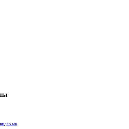
ины
 видео мк