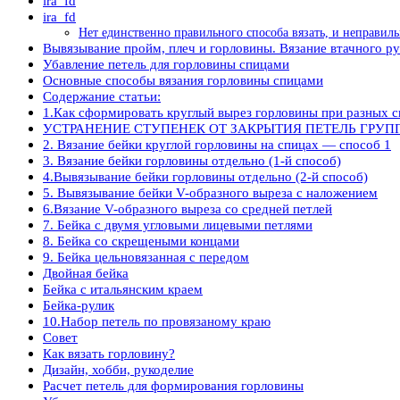
ira_fd
ira_fd
Нет единственно правильного способа вязать, и неправил
Вывязывание пройм, плеч и горловины. Вязание втачного ру
Убавление петель для горловины спицами
Основные способы вязания горловины спицами
Содержание статьи:
1.Как сформировать круглый вырез горловины при разных с
УСТРАНЕНИЕ СТУПЕНЕК ОТ ЗАКРЫТИЯ ПЕТЕЛЬ ГРУ
2. Вязание бейки круглой горловины на спицах — способ 1
3. Вязание бейки горловины отдельно (1-й способ)
4.Вывязывание бейки горловины отдельно (2-й способ)
5. Вывязывание бейки V-образного выреза с наложением
6.Вязание V-образного выреза со средней петлей
7. Бейка с двумя угловыми лицевыми петлями
8. Бейка со скрещеными концами
9. Бейка цельновязанная с передом
Двойная бейка
Бейка с итальянским краем
Бейка-рулик
10.Набор петель по провязаному краю
Совет
Как вязать горловину?
Дизайн, хобби, рукоделие
Расчет петель для формирования горловины