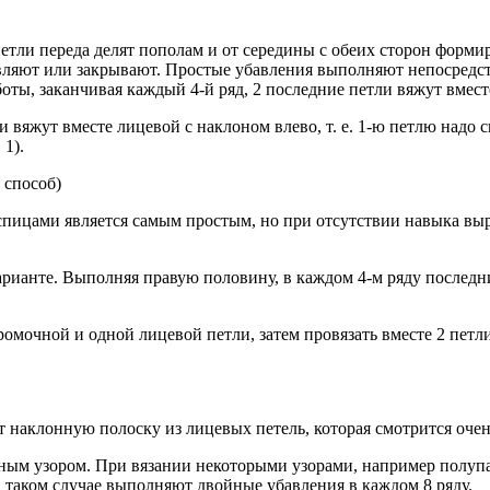
тли переда делят пополам и от середины с обеих сторон формиру
вляют или закрывают. Простые убавления выполняют непосредств
оты, заканчивая каждый 4-й ряд, 2 последние петли вяжут вмест
вяжут вместе лицевой с наклоном влево, т. е. 1-ю петлю надо сн
1).
 способ)
пицами является самым простым, но при отсутствии навыка выр
арианте. Выполняя правую половину, в каждом 4-м ряду последние
ромочной и одной лицевой петли, затем провязать вместе 2 пет
 наклонную полоску из лицевых петель, которая смотрится очень
ожным узором. При вязании некоторыми узорами, например пол
В таком случае выполняют двойные убавления в каждом 8 ряду.