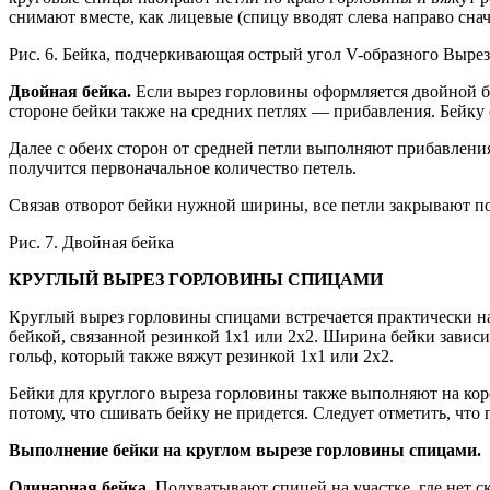
снимают вместе, как лицевые (спицу вводят слева направо сн
Рис. 6. Бейка, подчеркивающая острый угол V-образного Вырез
Двойная бейка.
Если вырез горловины оформляется двойной бей
стороне бейки также на средних петлях — прибавления. Бейку
Далее с обеих сторон от средней петли выполняют прибавления,
получится первоначальное количество петель.
Связав отворот бейки нужной ширины, все петли закрывают по
Рис. 7. Двойная бейка
КРУГЛЫЙ ВЫРЕЗ ГОРЛОВИНЫ
СПИЦАМИ
Круглый вырез горловины спицами встречается практически на
бейкой, связанной резинкой 1х1 или 2х2. Ширина бейки зависи
гольф, который также вяжут резинкой 1х1 или 2х2.
Бейки для круглого выреза горловины также выполняют на кор
потому, что сшивать бейку не придется. Следует отметить, что
Выполнение бейки на круглом вырезе горловины спицами.
Одинарная бейка.
Подхватывают спицей на участке, где нет с