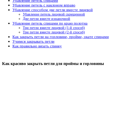
Убавление петель спицами
Убавление петель с наклоном вправо
Убавление способом две петли вместе лицевой
Убавление петель лицевой скрещенной
Две петли вместе изнаночной
Убавление петель спицами по краю полотна
Три петли вместе лицевой (1-й способ)
Три петли вместе лицевой (2-й способ)
Как закрыть петли на горловине, пройме, окате спицами
Учимся закрывать петли
Как правильно вязать спинку
Как красиво закрыть петли для проймы и горловины