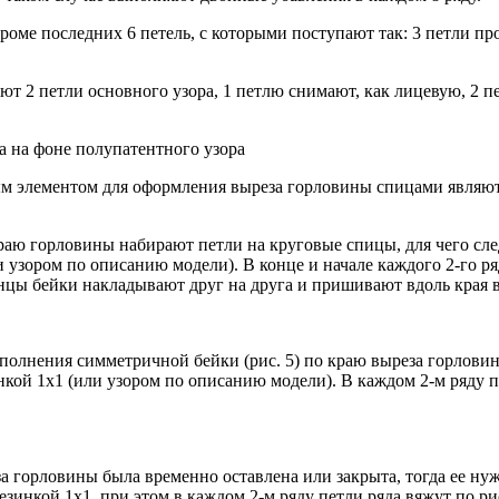
роме последних 6 петель, с которыми поступают так: 3 петли про
ют 2 петли основного узора, 1 петлю снимают, как лицевую, 2 
а на фоне полупатентного узора
 элементом для оформления выреза горловины спицами являютс
аю горловины набирают петли на круговые спицы, для чего след
узором по описанию модели). В конце и начале каждого 2-го ряд
цы бейки накладывают друг на друга и пришивают вдоль края вы
олнения симметричной бейки (рис. 5) по краю выреза горловин
кой 1х1 (или узором по описанию модели). В каждом 2-м ряду п
а горловины была временно оставлена или закрыта, тогда ее нуж
инкой 1х1, при этом в каждом 2-м ряду петли ряда вяжут по ри