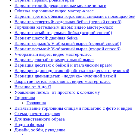
Вариант второй: декоративные мелкие зигзаги
Обвязка горловины: видео мастер-класс
Вариант третий: обвязка горловины спицами с помощью бе
Вариант четвертый: отдельная бейка (первый способ)
Горловина кеттельным швом: видео мастер-класс
Вариант пятый: отдельная бейка (второй способ)
Вариант шестой: двойная бейка
Вариант седьмой: V-образный вырез (первый способ)
Вариант восьмой: V-образный вырез (второй способ)
V-образный вырез: видео мастер-класс
Вариант девятый: прямоугольный вырез
Вариация десятая: с бейкой и итальянским краем
Вариация одиннадцатая: обработка «лодочка» с резинкой
Вариация двенадцатая: «лодочка» чулочной вязкой
Закрытие петель горловины: видео мастер-класс
Вязание от А до Я
Убавление петель: от простого к сложному
Горловина
Гор­ло­вина
Вывязывание горловины спицами пошагово с фото и видео
Схема расчета изделия
Для женственного образа
Виды и формы
Дизайн, хобби, рукоделие