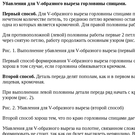
Убавления для V-образного выреза горловины спицами.
Первый способ.
Для V-образного выреза горловины спицами пе
нечетном количестве петель, то среднюю петлю временно оста
одна из которых является кромочной. Для правой половины раб
Для противоположной (левой) половины работы первые 2 петли 
через снятую петлю, работу продолжить основным узором (рис. 
Рис. 1. Выполнение убавления для V-образного выреза (первый
Первый способ формирования V-образного выреза горловины с
хорош в том случае, если горловина обвязывается крючком.
Второй способ.
Деталь переда делят пополам, как и в первом в
лицевая, кромочная.
При выполнении левой половины детали переда ряд начать с к
узором (рис. 2).
Рис. 2. Убавления для V-образного выреза (второй способ)
Второй способ хорош тем, что по краю горловины спицами дает
Убавления для V-образного выреза на полотне, связанном сл
формировать не стоит, так как он будет выглядеть неряшливо. 