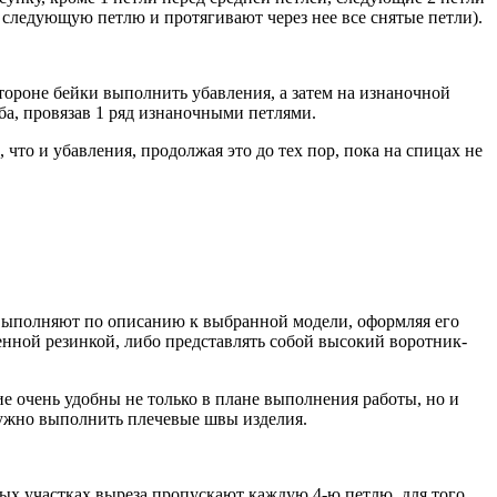
 следующую петлю и протягивают через нее все снятые петли).
тороне бейки выполнить убавления, а затем на изнаночной
а, провязав 1 ряд изнаночными петлями.
что и убавления, продолжая это до тех пор, пока на спицах не
з выполняют по описанию к выбранной модели, оформляя его
енной резинкой, либо представлять собой высокий воротник-
е очень удобны не только в плане выполнения работы, но и
 нужно выполнить плечевые швы изделия.
ых участках выреза пропускают каж­дую 4-ю петлю, для того