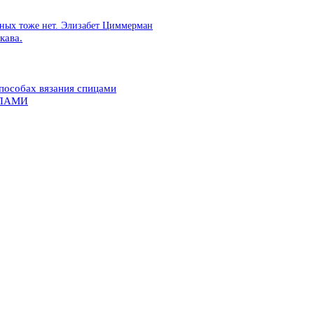
ьных тоже нет. Элизабет Циммерман
кава.
пособах вязания спицами
ППАМИ