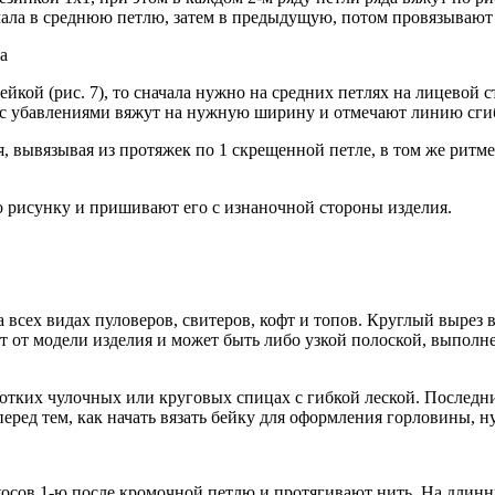
ачала в среднюю петлю, затем в предыдущую, потом провязывают
а
кой (рис. 7), то сначала нужно на средних петлях на лицевой с
 с убавлениями вяжут на нужную ширину и отмечают линию сгиб
 вывязывая из протяжек по 1 скрещенной петле, в том же ритме, 
 рисунку и пришивают его с изнаночной стороны изделия.
 всех видах пуловеров, свитеров, кофт и топов. Круглый выре
т от модели изделия и может быть либо узкой полоской, выполн
отких чулочных или круговых спицах с гибкой леской. Последни
 перед тем, как начать вязать бейку для оформления горловины,
косов 1-ю после кромочной петлю и протягивают нить. На длинн