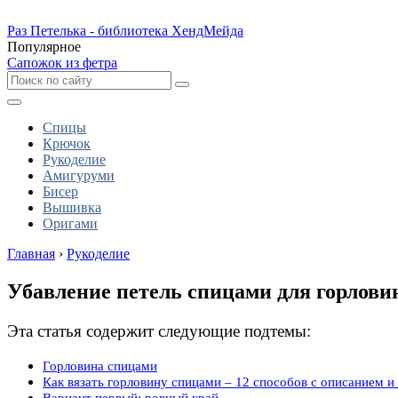
Раз Петелька - библиотека ХендМейда
Популярное
Сапожок из фетра
Спицы
Крючок
Рукоделие
Амигуруми
Бисер
Вышивка
Оригами
Главная
›
Рукоделие
Убавление петель спицами для горлов
Эта статья содержит следующие подтемы:
Горловина спицами
Как вязать горловину спицами – 12 способов с описанием и
Вариант первый: ровный край