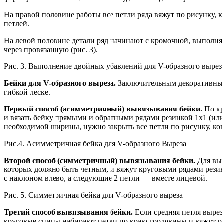
На правой половине работы все петли ряда вяжут по рисунку, к
петлей.
На левой половине детали ряд начинают с кромочной, выполня
через провязанную (рис. 3).
Рис. 3. Выполнение двойных убавлений для V-образного вырез
Бейки для V-образного выреза.
Заключительным декоративным
гибкой леске.
Первый способ (асимметричный) вывязывания бейки.
По кр
и вязать бейку прямыми и обратными рядами резинкой 1х1 (или 
необходимой ширины, нужно закрыть все петли по рисунку, кон
Рис.4. Асимметричная бейка для V-образного Выреза
Второй способ (симметричный) вывязывания бейки.
Для вып
которых должно быть четным, и вяжут круговыми рядами резин
с наклоном влево, а следующие 2 петли — вместе лицевой.
Рис. 5. Симметричная бейка для V-образного выреза
Третий способ вывязывания бейки.
Если средняя петля вырез
круговые спицы набирают петли по краю горловины и вяжут рез