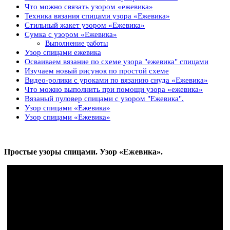
Что можно связать узором «ежевика»
Техника вязания спицами узора «Ежевика»
Стильный жакет узором «Ежевика»
Сумка с узором «Ежевика»
Выполнение работы
Узор спицами ежевика
Осваиваем вязание по схеме узора "ежевика" спицами
Изучаем новый рисунок по простой схеме
Видео-ролики с уроками по вязанию снуда «Ежевика»
Что можно выполнить при помощи узора «ежевика»
Вязаный пуловер спицами с узором "Ежевика".
Узор спицами «Ежевика»
Узор спицами «Ежевика»
Простые узоры спицами. Узор «Ежевика».