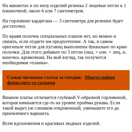
На манжетах и по низу изделий резинка 2 лицевые петли к 1
изнаночной, около 6 или 7 сантиметров.
На горловине кардигана — 3 сантиметра для резинки будет
достаточно.
По краям полочек специальных планок нет, но можно и
связать, если отдаете им предпочтение. А так, в самом
оригинале петли для пуговиц выполнены буквально по краю
полочки. Для этого добавьте по 3 петли (лиц. + изн. + лиц, и,
конечно, кромочная). На мой взгляд, так получится
необходимая «планка».
Самая читаемая статья за сегодня:
Многослойное
фриволите со схемами
Вязаное платье отличается глубокой V-образной горловиной,
которая начинается где-то на уровне проймы рукава. Если
такой вырез уж слишком откровенный, уменьшите его до
приемлемого варианта.
Всем вдохновения и красивых модных изделий.