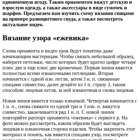
одноименную ягоду. Таким орнаментом вяжут детскую и
взрослую одежду, а также аксессуары в виде сумочек и
шарфов. Предлагаем вам изучить схему вязания спицами
на примере разноцветного снуда, а также посмотреть
актуальное видео.
Вязание узора «ежевика»
Схема орнамента и видео урок будут понятны даже
начинающим мастерицам. Чтобы связать небольшой образец,
наберите петельки, число которых будет кратно цифре четыре
плюс две и еще плюс две кромочные. Первая линия вяжется
полностью всеми изнаночными петлицами. Вторая
начинается с одной изн. петли, затем 3 и. п. связанные
спицами совместно, далее делайте из 1 п. стразу 3, таким
способом: лицевая петля, за ней изнаночная и снова лицевая.
Новая линия вяжется только изнанкой. Четвертая начинается с
1 и. п., снова свяжите из одной три и 3 изн. п. вяжутся
совместно, заканчивается ряд 1 и. п. С новой линии
повторяйте раппорт орнамента «ежевика» с первого р. На
фото можно рассмотреть, каким образом будет выглядеть
лицевая и изнаночная сторона изделия. Чтобы закрепить этот
материал и понять, как вяжется спицами узор, посмотрите