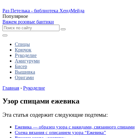
Раз Петелька - библиотека ХендМейда
Популярное
Вяжем розовые бантики
Спицы
Крючок
Рукоделие
Амигуруми
Бисер
Вышивка
Оригами
Главная
›
Рукоделие
Узор спицами ежевика
Эта статья содержит следующие подтемы:
Ежевика — образец узора с накидами, связанного спицами
Схема вязания с описанием узора “Ежевика”
Вязание узора «ежевика»