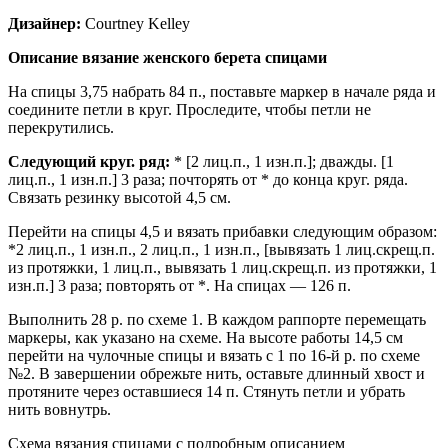
Дизайнер:
Courtney Kelley
Описание вязание женского берета спицами
На спицы 3,75 набрать 84 п., поставьте маркер в начале ряда и
соедините петли в круг. Проследите, чтобы петли не
перекрутились.
Следующий круг. ряд:
* [2 лиц.п., 1 изн.п.]; дважды. [1
лиц.п., 1 изн.п.] 3 раза; почторять от * до конца круг. ряда.
Связать резинку высотой 4,5 см.
Перейти на спицы 4,5 и вязать прибавки следующим образом:
*2 лиц.п., 1 изн.п., 2 лиц.п., 1 изн.п., [вывязать 1 лиц.скрещ.п.
из протяжки, 1 лиц.п., вывязать 1 лиц.скрещ.п. из протяжки, 1
изн.п.] 3 раза; повторять от *. На спицах — 126 п.
Выполнить 28 р. по схеме 1. В каждом раппорте перемещать
маркеры, как указано на схеме. На высоте работы 14,5 см
перейти на чулочные спицы и вязать с 1 по 16-й р. по схеме
№2. В завершении обрежьте нить, оставьте длинный хвост и
протяните через оставшиеся 14 п. Стянуть петли и убрать
нить вовнутрь.
Схема вязания спицами с подробным описанием