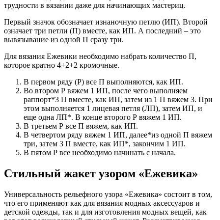
трудности в вязании даже для начинающих мастериц.
Первый значок обозначает изнаночную петлю (ИП). Второй
означает три петли (П) вместе, как ИП. А последний – это
вывязывание из одной П сразу три.
Для вязания Ежевики необходимо набрать количество П,
которое кратно 4+2+2 кромочные.
В первом ряду (Р) все П выполняются, как ИП.
Во втором Р вяжем 1 ИП, после чего выполняем
раппорт*3 П вместе, как ИП, затем из 1 П вяжем 3. При
этом выполняется 1 лицевая петля (ЛП), затем ИП, и
еще одна ЛП*. В конце второго Р вяжем 1 ИП.
В третьем Р все П вяжем, как ИП.
В четвертом ряду вяжем 1 ИП, далее*из одной П вяжем
три, затем 3 П вместе, как ИП*, закончим 1 ИП.
В пятом Р все необходимо начинать с начала.
Стильный жакет узором «Ежевика»
Универсальность рельефного узора «Ежевика» состоит в том,
что его применяют как для вязания модных аксессуаров и
детской одежды, так и для изготовления модных вещей, как