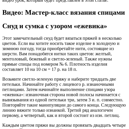
видео урок, который будет представлен в этой статье.
Видео: Мастер-класс вязания спицами
Снуд и сумка с узором «ежевика»
Этот замечательный снуд будет вязаться пряжей в несколько
цветов. Если вы хотите носить такое изделие в холодную и
зимнюю погоду, тогда приобретайте нити, состоящие из
шерсти. Вам понадобятся нитки таких цветов: желтый,
ментоловый, бежевый и светло-зеленый. Также нужны
прямые спицы под номером № 6. Плотность изделия
составляет 10 на 10 см = 17 р. на 18 п.
Возьмите светло-зеленую пряжу и наберите тридцать две
петельки. Начинайте работу с лицевого р. изнаночными
петлицами. Затем начинайте выполнение спицами узора
«ежевика»: изнаночная сторона новой полосы начинается с
вывязывания из одной петельки три, затем 3 и. п. совместно.
Повторяйте такие манипуляции до самого конца. Следующую
линию вяжите только изнанкой. Третий ряд аналогичен
первому, а четвертый, как и второй состоит из изн. петлиц.
Каждым цветом пряжи вы должны провязать двадцать четыре