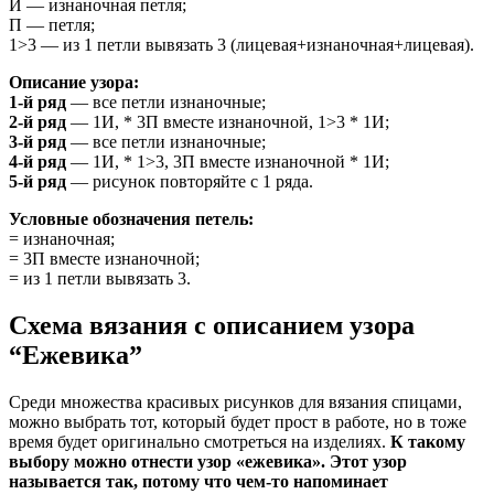
И — изнаночная петля;
П — петля;
1>3 — из 1 петли вывязать 3 (лицевая+изнаночная+лицевая).
Описание узора:
1-й ряд
— все петли изнаночные;
2-й ряд
— 1И, * 3П вместе изнаночной, 1>3 * 1И;
3-й ряд
— все петли изнаночные;
4-й ряд
— 1И, * 1>3, 3П вместе изнаночной * 1И;
5-й ряд
— рисунок повторяйте с 1 ряда.
Условные обозначения петель:
= изнаночная;
= 3П вместе изнаночной;
= из 1 петли вывязать 3.
Схема вязания с описанием узора
“Ежевика”
Среди множества красивых рисунков для вязания спицами,
можно выбрать тот, который будет прост в работе, но в тоже
время будет оригинально смотреться на изделиях.
К такому
выбору можно отнести узор «ежевика». Этот узор
называется так, потому что чем-то напоминает