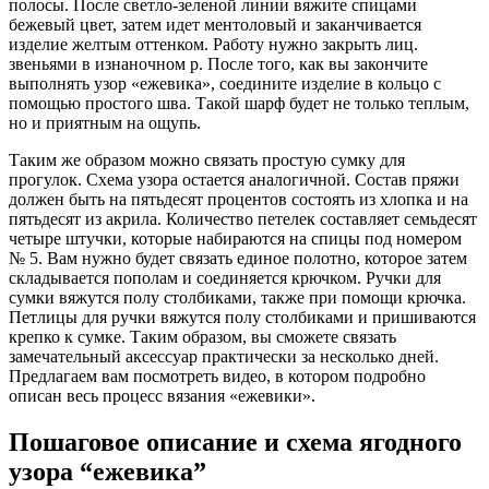
полосы. После светло-зеленой линии вяжите спицами
бежевый цвет, затем идет ментоловый и заканчивается
изделие желтым оттенком. Работу нужно закрыть лиц.
звеньями в изнаночном р. После того, как вы закончите
выполнять узор «ежевика», соедините изделие в кольцо с
помощью простого шва. Такой шарф будет не только теплым,
но и приятным на ощупь.
Таким же образом можно связать простую сумку для
прогулок. Схема узора остается аналогичной. Состав пряжи
должен быть на пятьдесят процентов состоять из хлопка и на
пятьдесят из акрила. Количество петелек составляет семьдесят
четыре штучки, которые набираются на спицы под номером
№ 5. Вам нужно будет связать единое полотно, которое затем
складывается пополам и соединяется крючком. Ручки для
сумки вяжутся полу столбиками, также при помощи крючка.
Петлицы для ручки вяжутся полу столбиками и пришиваются
крепко к сумке. Таким образом, вы сможете связать
замечательный аксессуар практически за несколько дней.
Предлагаем вам посмотреть видео, в котором подробно
описан весь процесс вязания «ежевики».
Пошаговое описание и схема ягодного
узора “ежевика”