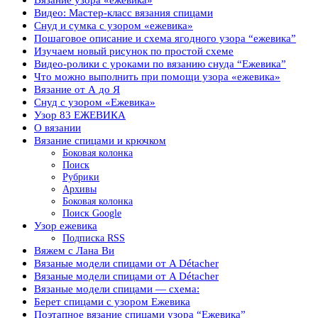
Видео: Мастер-класс вязания спицами
Снуд и сумка с узором «ежевика»
Пошаговое описание и схема ягодного узора “ежевика”
Изучаем новый рисунок по простой схеме
Видео-ролики с уроками по вязанию снуда “Ежевика”
Что можно выполнить при помощи узора «ежевика»
Вязание от А до Я
Снуд с узором «Ежевика»
Узор 83 ЕЖЕВИКА
О вязании
Вязание спицами и крючком
Боковая колонка
Поиск
Рубрики
Архивы
Боковая колонка
Поиск Google
Узор ежевика
Подписка RSS
Вяжем с Лана Ви
Вязаные модели спицами от A Détacher
Вязаные модели спицами от A Détacher
Вязаные модели спицами — схема:
Берет спицами с узором Ежевика
Поэтапное вязание спицами узора “Ежевика”