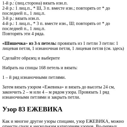
1-й р.: (лиц.сторона) вязать изн.п.
2-й р.: 1 лиц.п., * Ш, 3 п. вместе изн.; повторять от * до
последней п., 1 лиц.п.
3-й р.: вязать изн.п.
4-й р.: 1 лиц.п., * 3 п. вместе изн., Ш; повторять от * до
последней п., 1 лиц.п.
Повторять эти 4 ряда.
«Шишечка
»
из 3-х петель:
провязать из 1 петли 3 петли: 1
лицевая петля, 1 изнаночная петля, 1 лицевая петля (см. здесь)
Сделайте образец и выберите
Набрать на спицы 168 петель и вязать:
1 – й ряд изнаночными петлями.
Затем вязать узором «Ежевика» и вязать до высоты 24 см,
закончить 2 – м или 4 – м рядом узора. Провязать 1 ряд
изнаночными петлями и закрыть петли.
Узор 83 ЕЖЕВИКА
Как и многие другие узоры спицами, узор ЕЖЕВИКА, можно
отнести сразу к нескольким категориям узоров. Во-первых