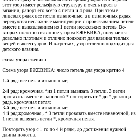
этот узор имеет рельефную структуру и очень прост в
вязании, рапорт его всего 4 петли и 4 ряда. При этом в
лицевых рядах все петли изнаночные, а в изнаночных рядах
чередуются несложные манипуляции с провязыванием петель
вместе и вывязыванием из 1 петли нескольких петель. Во-
вторых полотно связанное узором ЕЖЕВИКА, получается
довольно плотным и отлично подходит для вязания теплых
вещей и аксессуаров. И в-третьих, узор отлично подходит для
детского вязания.
схема узора ежевика
Схема узора ЕЖЕВИКА: число петель для узора кратно 4
1-й ряд: все петли изнаночные;
2-й ряд: кромочная, *из 1 петли вывязать 3 петли, 3 петли
провязать вместе изнаночной * повторить от * до * до конца
ряда, кромочная петля;
3-й ряд: все петли изнаночные;
4-й ряд:кромочная , * 3 петли провязать вместе изнаночной, из
1 петли вывязать петли *, кромочная петля.
Повторять узор с 1-го по 4-й ряды, до достижения нужной
длины полотна.