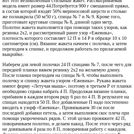
вот этот великолепный стильный жакет. Рассматриваемая
модель имеет размер 44.Потребуется 900 г смешанной пряжи,
в состав которой входят 50% мериносовой шерсти и столько
же полиакрила (50 м/50 г), спицы № 7 и № 9. Кроме того,
приготовьте круговые спицы № 8, длиной один метр.
Полотно жакета выполняется при помощи таких узоров, как
резинка 2х2, и рассмотренный ранее узор «Ежевика»,
плотность которого составляет 12 П и 14 Р в образце 10 х 10
сантиметров (см). Вязание жакета начнем с полочки, а затем
переходим к спинке, и продолжим работать по прилагаемой
выкройке.
Наберем для левой полочки 24 П спицами № 7, после чего для
передней планки вяжем резинку 2х2 на желаемую длину.
После планки переходим на спицы № 9, чтобы выполнить
полочку и спинку жакета узором «Ежевика». Рукава жакета
имеют форму «Летучая мышь», поэтому в третьем Р от планки
необходимо справа набрать 4 П. Продолжая вязание планки,
прибавим в каждом втором ряду 6 раз по 4 П. В результате на
спицах находится 50 П. Все добавленные П надо постепенно
вводить в узорф «Ежевика». Провязываем 30 см после
последней добавки петель, а затем выполняем скос плеча при
помощи укороченных рядов. С этой целью провяжите 42 П,
поворачиваем полотно, и делаем накид. После этого через ряд
не довязываем 4 раза по 8 П, поворачивая работу с накидом.