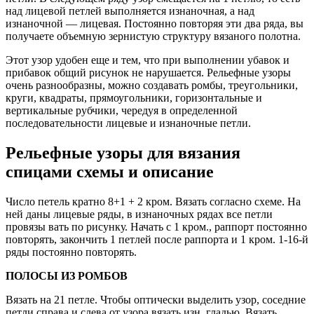
над лицевой петлей выполняется изнаночная, а над
изнаночной — лицевая. Постоянно повторяя эти два ряда, вы
получаете объемную зернистую структуру вязаного полотна.
Этот узор удобен еще и тем, что при выполнении убавок и
прибавок общий рисунок не нарушается. Рельефные узоры
очень разнообразны, можно создавать ромбы, треугольники,
круги, квадраты, прямоугольники, горизонтальные и
вертикальные рубчики, чередуя в определенной
последовательности лицевые и изнаночные петли.
Рельефные узоры для вязания
спицами схемы и описание
Число петель кратно 8+1 + 2 кром. Вязать согласно схеме. На
ней даны лицевые ряды, в изнаночных рядах все петли
провязы вать по рисунку. Начать с 1 кром., раппорт постоянно
повторять, закончить 1 петлей после раппорта и 1 кром. 1-16-й
ряды постоянно повторять.
ПОЛОСЫ ИЗ РОМБОВ
Вязать на 21 петле. Чтобы оптически выделить узор, соседние
петли справа и слева от узора вязать изн. гладью. Вязать