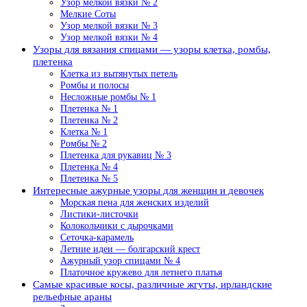
Узор мелкой вязки № 2
Мелкие Соты
Узор мелкой вязки № 3
Узор мелкой вязки № 4
Узоры для вязания спицами — узоры клетка, ромбы,
плетенка
Клетка из вытянутых петель
Ромбы и полосы
Несложные ромбы № 1
Плетенка № 1
Плетенка № 2
Клетка № 1
Ромбы № 2
Плетенка для рукавиц № 3
Плетенка № 4
Плетенка № 5
Интересные ажурные узоры для женщин и девочек
Морская пена для женских изделий
Листики-листочки
Колокольчики с дырочками
Сеточка-карамель
Летние идеи — болгарский крест
Ажурный узор спицами № 4
Платочное кружево для летнего платья
Самые красивые косы, различные жгуты, ирландские
рельефные араны