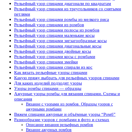
Рельефный узор спицами диагонали по квадратам
Рельефный узор спицами из треугольников со снятыми
петлями
Рельефный узор спицами ромбы из мелкого риса
Рельефный узор спицами из ромбов
Рельефный узор спицами полосы из ромбов
Рельефный узор спицами маленькие косы
Рельефный узор спицами зигзагообразные косы
Рельефный узор спицами диагональные косы
Рельефный узор спицами двойные косы
Рельефный узор спицами косы с ромбами
Рельефный узор спицами змейки
Рельефный узор спицами спирали из кос
Как вязать рельефные узоры спицами
Какую пряжу выбрать для рельефных узоров спицами
Для каких изделий подходят узоры
Узоры ромбы спицами — образцы
Ажурные узоры ромбы для вязания спицами. Схемы и
описания
Вязание с узорами из ромбов. Образцы узоров с
ажурными ромбами
Вяжем спицами ажурные и объёмные узоры “Ромб”
Разнообразие узоров с ромбами в фото и схемах
Описание вязания рельефных ромбов
Вязание ажурных ромбов