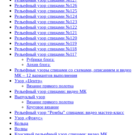
Рельефный узор спицами №126
Рельефный узор спицами №125
Рельефный узор спицами №124
Рельефный узор спицами №123
Рельефный узор спицами №122
Рельефный узор спицами №121
Рельефный узор спицами №120
Рельефный узор спицами №119
Рельефный узор спицами №118
Рельефный узор спицами №117
Рубрики блога:
Архив блога:
Рельефные узоры спицами со схемами, описанием и видео
МК – 12 вариантов выполнения
Узор «Центр»
Вязание прямого полотна
Рельефный узор спицами: видео МК
Выпуклый узор
Вязание прямого полотна
Круговое вязание
Рельефный узор “Ромбы” спицами: видео мастер-класс
Узор «Фокус»
Кольца
Волны
Красивый рельефный узор спицами: видео МК