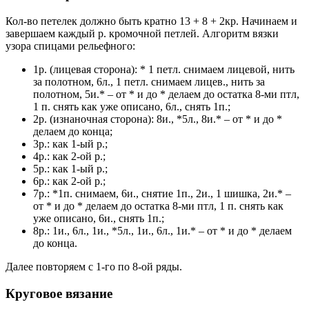
Кол-во петелек должно быть кратно 13 + 8 + 2кр. Начинаем и
завершаем каждый р. кромочной петлей. Алгоритм вязки
узора спицами рельефного:
1р. (лицевая сторона): * 1 петл. снимаем лицевой, нить
за полотном, 6л., 1 петл. снимаем лицев., нить за
полотном, 5и.* – от * и до * делаем до остатка 8-ми птл,
1 п. снять как уже описано, 6л., снять 1п.;
2р. (изнаночная сторона): 8и., *5л., 8и.* – от * и до *
делаем до конца;
3р.: как 1-ый р.;
4р.: как 2-ой р.;
5р.: как 1-ый р.;
6р.: как 2-ой р.;
7р.: *1п. снимаем, 6и., снятие 1п., 2и., 1 шишка, 2и.* –
от * и до * делаем до остатка 8-ми птл, 1 п. снять как
уже описано, 6и., снять 1п.;
8р.: 1и., 6л., 1и., *5л., 1и., 6л., 1и.* – от * и до * делаем
до конца.
Далее повторяем с 1-го по 8-ой ряды.
Круговое вязание