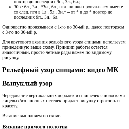
повтор до последних 9п., 3л., 6и.;
30р.: 6л., 3и., *3и., 6л., птл шишки провязываем вместе
со след. птл в 1л., 5л., 3и.* – от * и до * повтор до
последних 9п., 3и., 6л.
Однократно провязываем с 1-го по 30-ый р., далее повторяем
с 3-го по 30-ый р.
Для кругового вязания рельефного узора спицами используем
приведенную выше схему. Принцип работы остается
аналогичный, просто четные ряды вяжем по видимому
рисунку.
Рельефный узор спицами: видео МК
Выпуклый узор
Чередование вертикальных дорожек из шишечек с полосками
лицевых/изнаночных петелек придает рисунку строгость и
красоту.
Вязание выполняем по схеме.
Вязание прямого полотна