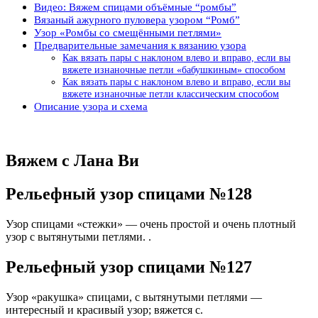
Видео: Вяжем спицами объёмные “ромбы”
Вязаный ажурного пуловера узором “Ромб”
Узор «Ромбы со смещёнными петлями»
Предварительные замечания к вязанию узора
Как вязать пары с наклоном влево и вправо, если вы
вяжете изнаночные петли «бабушкиным» способом
Как вязать пары с наклоном влево и вправо, если вы
вяжете изнаночные петли классическим способом
Описание узора и схема
Вяжем с Лана Ви
Рельефный узор спицами №128
Узор спицами «стежки» — очень простой и очень плотный
узор с вытянутыми петлями. .
Рельефный узор спицами №127
Узор «ракушка» спицами, с вытянутыми петлями —
интересный и красивый узор; вяжется с.