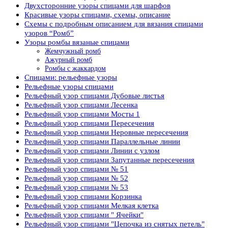
Двухсторонние узоры спицами для шарфов
Красивые узоры спицами, схемы, описание
Схемы с подробным описанием для вязания спицами
узоров “Ромб”
Узоры ромбы вязаные спицами
Жемчужный ромб
Ажурный ромб
Ромбы с жаккардом
Спицами: рельефные узоры
Рельефные узоры спицами
Рельефный узор спицами Дубовые листья
Рельефный узор спицами Лесенка
Рельефный узор спицами Мосты 1
Рельефный узор спицами Пересечения
Рельефный узор спицами Неровные пересечения
Рельефный узор спицами Параллельные линии
Рельефный узор спицами Линии с узлом
Рельефный узор спицами Запутанные пересечения
Рельефный узор спицами № 51
Рельефный узор спицами № 52
Рельефный узор спицами № 53
Рельефный узор спицами Корзинка
Рельефный узор спицами Мелкая клетка
Рельефный узор спицами " Ячейки"
Рельефный узор спицами "Цепочка из снятых петель"