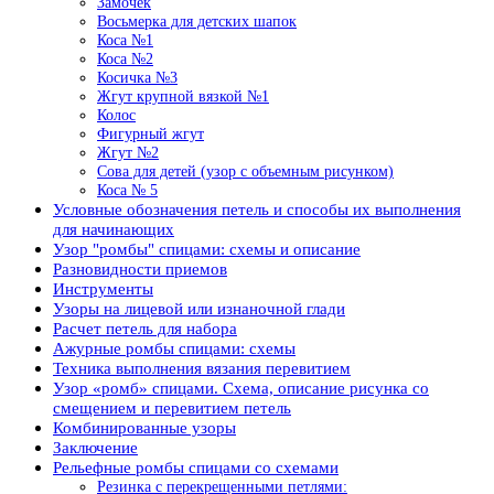
Замочек
Восьмерка для детских шапок
Коса №1
Коса №2
Косичка №3
Жгут крупной вязкой №1
Колос
Фигурный жгут
Жгут №2
Сова для детей (узор с объемным рисунком)
Коса № 5
Условные обозначения петель и способы их выполнения
для начинающих
Узор "ромбы" спицами: схемы и описание
Разновидности приемов
Инструменты
Узоры на лицевой или изнаночной глади
Расчет петель для набора
Ажурные ромбы спицами: схемы
Техника выполнения вязания перевитием
Узор «ромб» спицами. Схема, описание рисунка со
смещением и перевитием петель
Комбинированные узоры
Заключение
Рельефные ромбы спицами со схемами
Резинка с перекрещенными петлями: