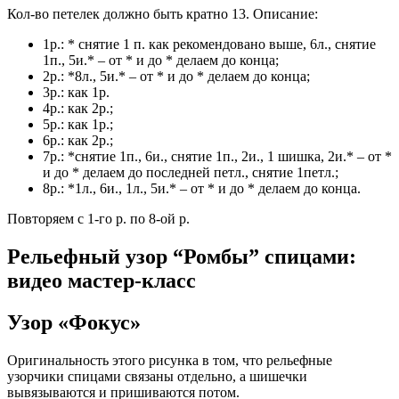
Кол-во петелек должно быть кратно 13. Описание:
1р.: * снятие 1 п. как рекомендовано выше, 6л., снятие
1п., 5и.* – от * и до * делаем до конца;
2р.: *8л., 5и.* – от * и до * делаем до конца;
3р.: как 1р.
4р.: как 2р.;
5р.: как 1р.;
6р.: как 2р.;
7р.: *снятие 1п., 6и., снятие 1п., 2и., 1 шишка, 2и.* – от *
и до * делаем до последней петл., снятие 1петл.;
8р.: *1л., 6и., 1л., 5и.* – от * и до * делаем до конца.
Повторяем с 1-го р. по 8-ой р.
Рельефный узор “Ромбы” спицами:
видео мастер-класс
Узор «Фокус»
Оригинальность этого рисунка в том, что рельефные
узорчики спицами связаны отдельно, а шишечки
вывязываются и пришиваются потом.