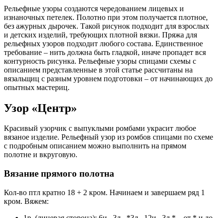
Рельефные узоры создаются чередованием лицевых и
изнаночных петелек. Полотно при этом получается плотное,
без ажурных дырочек. Такой рисунок подходит для взрослых
и детских изделий, требующих плотной вязки. Пряжа для
рельефных узоров подходит любого состава. Единственное
требование – нить должна быть гладкой, иначе пропадет вся
контурность рисунка. Рельефные узоры спицами схемы с
описанием представленные в этой статье рассчитаны на
вязальщиц с разным уровнем подготовки – от начинающих до
опытных мастериц.
Узор «Центр»
Красивый узорчик с выпуклыми ромбами украсит любое
вязаное изделие. Рельефный узор из ромбов спицами по схеме
с подробным описанием можно выполнить на прямом
полотне и вкруговую.
Вязание прямого полотна
Кол-во птл кратно 18 + 2 кром. Начинаем и завершаем ряд 1
кром. Вяжем:
1р. (лицевая сторона): 6и., 3л., *3л., 12и., 3л.* – от * и до