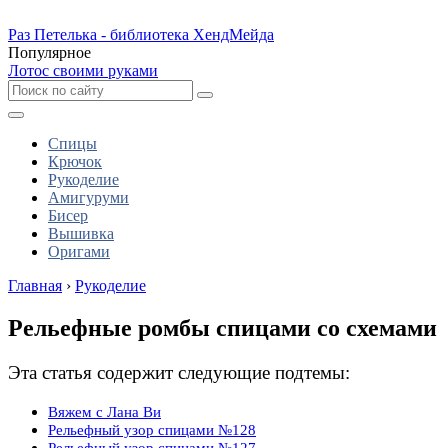
Раз Петелька - библиотека ХендМейда
Популярное
Лотос своими руками
Спицы
Крючок
Рукоделие
Амигуруми
Бисер
Вышивка
Оригами
Главная
›
Рукоделие
Рельефные ромбы спицами со схемами
Эта статья содержит следующие подтемы:
Вяжем с Лана Ви
Рельефный узор спицами №128
Рельефный узор спицами №127