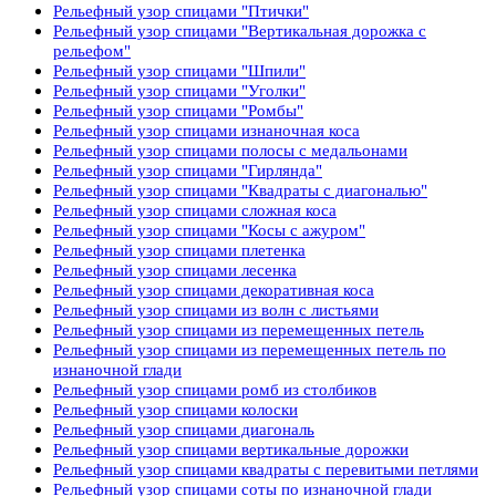
Рельефный узор спицами "Птички"
Рельефный узор спицами "Вертикальная дорожка с
рельефом"
Рельефный узор спицами "Шпили"
Рельефный узор спицами "Уголки"
Рельефный узор спицами "Ромбы"
Рельефный узор спицами изнаночная коса
Рельефный узор спицами полосы с медальонами
Рельефный узор спицами "Гирлянда"
Рельефный узор спицами "Квадраты с диагональю"
Рельефный узор спицами сложная коса
Рельефный узор спицами "Косы с ажуром"
Рельефный узор спицами плетенка
Рельефный узор спицами лесенка
Рельефный узор спицами декоративная коса
Рельефный узор спицами из волн с листьями
Рельефный узор спицами из перемещенных петель
Рельефный узор спицами из перемещенных петель по
изнаночной глади
Рельефный узор спицами ромб из столбиков
Рельефный узор спицами колоски
Рельефный узор спицами диагональ
Рельефный узор спицами вертикальные дорожки
Рельефный узор спицами квадраты с перевитыми петлями
Рельефный узор спицами соты по изнаночной глади