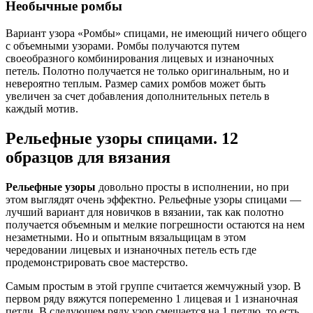
Необычные ромбы
Вариант узора «Ромбы» спицами, не имеющий ничего общего
с объемными узорами. Ромбы получаются путем
своеобразного комбинирования лицевых и изнаночных
петель. Полотно получается не только оригинальным, но и
невероятно теплым. Размер самих ромбов может быть
увеличен за счет добавления дополнительных петель в
каждый мотив.
Рельефные узоры спицами. 12
образцов для вязания
Рельефные узоры
довольно просты в исполнении, но при
этом выглядят очень эффектно. Рельефные узоры спицами —
лучший вариант для новичков в вязании, так как полотно
получается объемным и мелкие погрешности остаются на нем
незаметными. Но и опытным вязальщицам в этом
чередовании лицевых и изнаночных петель есть где
продемонстрировать свое мастерство.
Самым простым в этой группе считается жемчужный узор. В
первом ряду вяжутся попеременно 1 лицевая и 1 изнаночная
петли. В следующем ряду узор смещается на 1 петлю, то есть