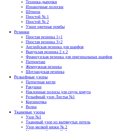
Техника-дырочки
Изнаночные полоски
Штрихи
Простой № 1
Простой № 2
Узкие цветные ромбы
Резинки
Простая резинка 1×1
Простая резинка 3×2
Английская резинка для шарфов
Выпуклая резинка 2 x 2
Французская резинка для оригинальных шарфов
Патронташ
Жемчужная резинка
Шотландская резинка
Рельефные узоры
Патентные кегли
Ракушки
Наклонные полосы для снуда хомута
Рельефный узор Листья №1
Корзиночка
Волна
Тканевые узоры
Узор №1
Тканевый узор из вытянутых петель
Узор мелкой вязки № 2