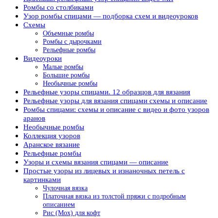
Ромбы со столбиками
Узор ромбы спицами — подборка схем и видеоуроков
Схемы
Объемные ромбы
Ромбы с дырочками
Рельефные ромбы
Видеоуроки
Малые ромбы
Большие ромбы
Необычные ромбы
Рельефные узоры спицами. 12 образцов для вязания
Рельефные узоры для вязания спицами схемы и описание
Ромбы спицами: схемы и описание с видео и фото узоров
аранов
Необычные ромбы
Коллекция узоров
Аранское вязание
Рельефные ромбы
Узоры и схемы вязания спицами — описание
Простые узоры из лицевых и изнаночных петель с
картинками
Чулочная вязка
Платочная вязка из толстой пряжи с подробным
описанием
Рис (Мох) для кофт