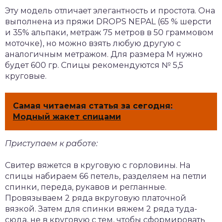
Эту модель отличает элегантность и простота. Она
выполнена из пряжи DROPS NEPAL (65 % шерсти
и 35% альпаки, метраж 75 метров в 50 граммовом
моточке), но можно взять любую другую с
аналогичным метражом. Для размера М нужно
будет 600 гр. Спицы рекомендуются № 5,5
круговые.
Самая читаемая статья за сегодня:
Модный жакет спицами
Приступаем к работе:
Свитер вяжется в круговую с горловины. На
спицы набираем 66 петель, разделяем на петли
спинки, переда, рукавов и регланные.
Провязываем 2 ряда вкруговую платочной
вязкой. Затем для спинки вяжем 2 ряда туда-
сюда, не в круговую с тем, чтобы сформировать