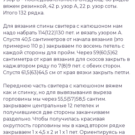
вяжем резинкой, 42 р. узор А, 22 р. узор соты.
Итого 132 рядка.
Для вязания спины свитера с капюшоном нам
надо набрать 114(122)130 пет. и вязать узором А.
Спустя 40,5 сантиметров от начала вязания (это
примерно 110 р.) закрываем по восемь петель с
каждой стороны для пройм. Через 59(60,5)62
сантиметра от края вязания для скосов закрыть в
кадж.втором ряду по 7(8)9 пет. с обеих сторон.
Спустя 61,5(63)64,5 см от края вязки закрыть петли.
Переднюю часть свитера с капюшоном вяжем
как и спинку, но для вывязывания выреза
горловины мы через 55,5(57)58,5 сантим.
закрываем центральные 12 петелек и
получившиеся две стороны заканчиваем
раздельно. Чтобы получилась красивая
округлость горловины мы в кажд.втором рядке
закрываем 1 х 4,5 х 2 и 1 х 1 пет. Ориентируясь на