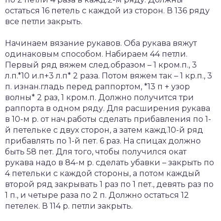
остаться 16 петель с каждой из сторон. В 136 ряду
все петли закрыть.
Начинаем вязание рукавов. Оба рукава вяжут
одинаковым способом. Набираем 44 петли.
Первый ряд вяжем след.образом – 1 кром.п., 3
л.п.*10 и.п+3 л.п* 2 раза. Потом вяжем так – 1 кр.п., 3
п. изнан.гладь перед раппортом, *13 п + узор
волны* 2 раз, 1 кром.п. Должно получится три
раппорта в одном ряду. Для расширения рукава
в 10-м р. от нач.работы сделать прибавления по 1-
й петельке с двух сторон, а затем кажд.10-й ряд
прибавлять по 1-й пет. 6 раз. На спицах должно
быть 58 пет. Для того, чтобы получился окат
рукава надо в 84-м р. сделать убавки – закрыть по
4 петельки с каждой стороны, а потом каждый
второй ряд закрывать 1 раз по 1 пет., девять раз по
1 п., и четыре раза по 2 п. Должно остаться 12
петелек. В 114 р. петли закрыть.