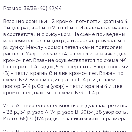
Размер: 36/38 (40) 42/44.
Вязание резинки – 2 кромоч.пет+петли кратные 4.
Лицев.ряды – 1 и.п+2 л.п.+1 и.п. Изнаночные вязать
в соответствии с рисунком. На схеме приведены
исключительно лицев.р., а изнаночн.р. вяжутся по
рисунку. Между кромоч.петельками повторяем
раппорт. Узор с косами (А) – петли кратны 4 и две
кромоч.пет. Вязание осуществляется по схема №1.
Повторить 1-4 рядок, 5-6 завершить. Узор с косами
(В) – петли кратны 8 и две кромоч.пет. Вяжем по
схеме №2. Вяжем один разок 1-14 р. и делаем
повтор 5-14 р. Соты (узор) – петли кратны 4 и две
кромоч.пет., вяжем по схеме №3 с 1-4 р.
Узор А – последовательность следующая: резинка
– 28 р., 34 р. узор А, 74 р. узор В, 30(34)38 узор соты.
Итого 166(170)174 рядка в зависимости от размера.
Узор В – последовательность следующ.: 68 рядов