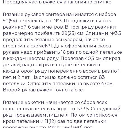
Передняя часть вяжется аналогично спинке.
Вязание рукавов свитера начинается с набора
50(54) петелек на сп. №3. Продолжить вязать
резинкой 6 сантиметров. В посл.ряду резинки
равномерно прибавить 29(25) см. Спицами №3,5
продолжить вязание осн.узором, начав со
стрелки на схеме№1. Для оформления скоса
рукава надо прибавить 16 раз по одной петельке
в каждом шестом ряду. Провязав 40,5 см от края
детали, надо закрыть по две петельки в
кажд.втором ряду попеременно восемь раз по 1
пет. и 2 пет. На спицах должно остаться 83
петельки. Отложить петельки на высоте 47см.
Второй рукав вяжем точно также.
Вязание кокетки начинается со сбора всех
отложенных петель на круг.сп. №3,5. Следующий
ряд провязываем лиц.петл. Потом соприкос-ся
кром.петельки и 11(12) раз по две петельки
провяжем вместе. Итог – 361(380) пет.