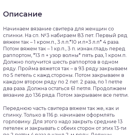
Описание
Начинаем вязание свитера для женщин со
спинки. На сп. №3 набираем 83 пет. Первый ряд
вяжем так – 1 кром.п., 3 л.п.*10 и.п+3 л.п* 4 раза.
Потом вяжем так – 1 кр.п., 3 п. изнан.гладь перед
раппортом, *13 п + узор волны* пять раз, 1 кром.п.
Должно получится шесть раппортов в одном
ряду. Пройма вяжется так – в 93 ряду закрываем
по 5 петель с кажд.стороны. Потом закрываем в
каждом втором ряду по 2 пет. 2 раза, по 1 петле
два раза. Должна остаться 61 петля. Продолжаем
вязание до 136 ряда. Потом закрываем все петли.
Переднюю часть свитера вяжем так же, как и
спинку. Только в 116 р. начинаем оформлять
горловину. Для этого надо закрыть средние 13
петелек и закрывать с обеих сторон от этих 13-ти
по 2 петли 4 раза в кажд.2-м ряду. Должны