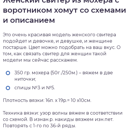
Женский свитер из мохера с
воротником хомут со схемами
и описанием
Это очень красивая модель женского свитера
подойдет и девочке, и девушке, и женщине
постарше. Цвет можно подобрать на ваш вкус. О
том, как связать свитер для женщин такой
модели мы сейчас расскажем.
350 гр. мохера (50г./250м.) – вяжем в две
ниточки;
спицы №3 и №5.
Плотность вязки: 16п. х 19р.= 10 х10см.
Техника вязки: узор волны вяжем в соответствии
со схемой. В изнан.р. накиды вязжем изн.пет.
Повторять с 1-го по 36-й ряды.