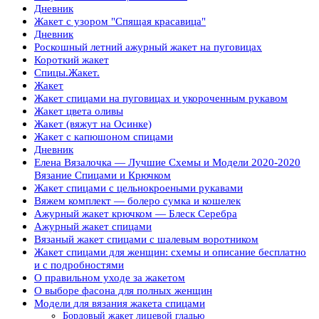
Дневник
Жакет с узором "Спящая красавица"
Дневник
Роскошный летний ажурный жакет на пуговицах
Короткий жакет
Спицы.Жакет.
Жакет
Жакет спицами на пуговицах и укороченным рукавом
Жакет цвета оливы
Жакет (вяжут на Осинке)
Жакет с капюшоном спицами
Дневник
Елена Вязалочка — Лучшие Схемы и Модели 2020-2020
Вязание Спицами и Крючком
Жакет спицами с цельнокроеными рукавами
Вяжем комплект — болеро сумка и кошелек
Ажурный жакет крючком — Блеск Серебра
Ажурный жакет спицами
Вязаный жакет спицами с шалевым воротником
Жакет спицами для женщин: схемы и описание бесплатно
и с подробностями
О правильном уходе за жакетом
О выборе фасона для полных женщин
Модели для вязания жакета спицами
Бордовый жакет лицевой гладью