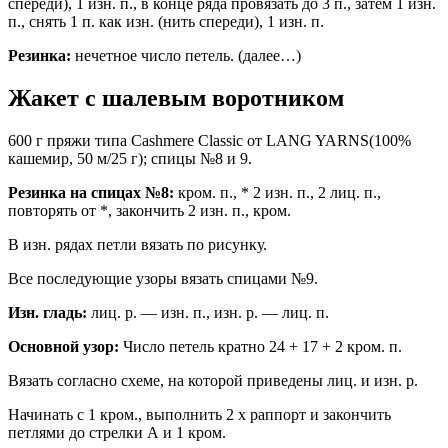
спереди), 1 изн. п., в конце ряда провязать до 3 п., затем 1 изн.
п., снять 1 п. как изн. (нить спереди), 1 изн. п.
Резинка:
нечетное число петель. (далее…)
Жакет с шалевым воротником
600 г пряжи типа Cashmere Classic от LANG YARNS(100%
кашемир, 50 м/25 г); спицы №8 и 9.
Резинка на спицах №8:
кром. п., * 2 изн. п., 2 лиц. п.,
повторять от *, закончить 2 изн. п., кром.
В изн. рядах петли вязать по рисунку.
Все последующие узоры вязать спицами №9.
Изн. гладь:
лиц. р. — изн. п., изн. р. — лиц. п.
Основной узор:
Число петель кратно 24 + 17 + 2 кром. п.
Вязать согласно схеме, на которой приведены лиц. и изн. р.
Начинать с 1 кром., выполнить 2 х раппорт и закончить
петлями до стрелки А и 1 кром.