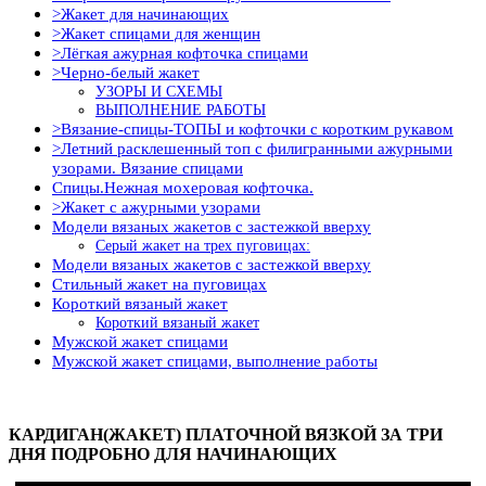
>Жакет для начинающих
>Жакет спицами для женщин
>Лёгкая ажурная кофточка спицами
>Черно-белый жакет
УЗОРЫ И СХЕМЫ
ВЫПОЛНЕНИЕ РАБОТЫ
>Вязание-спицы-ТОПЫ и кофточки с коротким рукавом
>Летний расклешенный топ с филигранными ажурными
узорами. Вязание спицами
Спицы.Нежная мохеровая кофточка.
>Жакет с ажурными узорами
Модели вязаных жакетов с застежкой вверху
Серый жакет на трех пуговицах:
Модели вязаных жакетов с застежкой вверху
Стильный жакет на пуговицах
Короткий вязаный жакет
Короткий вязаный жакет
Мужской жакет спицами
Мужской жакет спицами, выполнение работы
КАРДИГАН(ЖАКЕТ) ПЛАТОЧНОЙ ВЯЗКОЙ ЗА ТРИ
ДНЯ ПОДРОБНО ДЛЯ НАЧИНАЮЩИХ