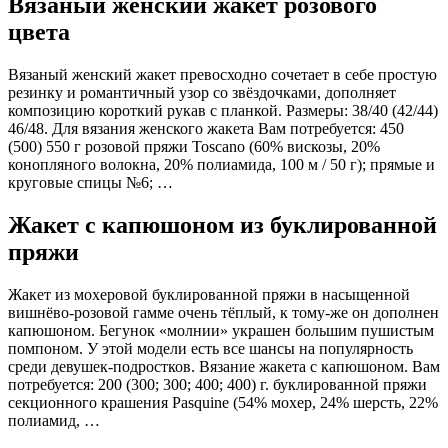
Вязаный женский жакет розового
цвета
Вязаный женский жакет превосходно сочетает в себе простую
резинку и романтичный узор со звёздочками, дополняет
композицию короткий рукав с планкой. Размеры: 38/40 (42/44)
46/48. Для вязания женского жакета Вам потребуется: 450
(500) 550 г розовой пряжи Toscano (60% вискозы, 20%
конопляного волокна, 20% полиамида, 100 м / 50 г); прямые и
круговые спицы №6; …
Жакет с капюшоном из буклированной
пряжи
Жакет из мохеровой буклированной пряжи в насыщенной
вишнёво-розовой гамме очень тёплый, к тому-же он дополнен
капюшоном. Бегунок «молнии» украшен большим пушистым
помпоном. У этой модели есть все шансы на популярность
среди девушек-подростков. Вязание жакета с капюшоном. Вам
потребуется: 200 (300; 300; 400; 400) г. буклированной пряжи
секционного крашения Pasquine (54% мохер, 24% шерсть, 22%
полиамид, …