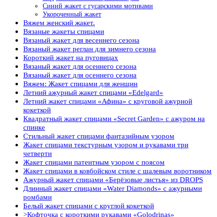
Синий жакет с гусарскими мотивами
Укороченный жакет
Вяжем женский жакет.
Вязаные жакеты спицами
Вязаный жакет для весеннего сезона
Вязаный жакет реглан для зимнего сезона
Короткий жакет на пуговицах
Вязаный жакет для осеннего сезона
Вязаный жакет для осеннего сезона
Вяжем: Жакет спицами для женщин
Летний ажурный жакет спицами «Edelgard»
Летний жакет спицами «Афина» с круговой ажурной
кокеткой
Квадратный жакет спицами «Secret Garden» с ажуром на
спинке
Стильный жакет спицами фантазийным узором
Жакет спицами текстурным узором и рукавами три
четверти
Жакет спицами патентным узором с поясом
Жакет спицами в ковбойском стиле с шалевым воротником
Ажурный жакет спицами «Берёзовые листья» из DROPS
Длинный жакет спицами «Water Diamonds» с ажурными
ромбами
Белый жакет спицами с круглой кокеткой
>Кофточка с короткими рукавами «Golodrinas»