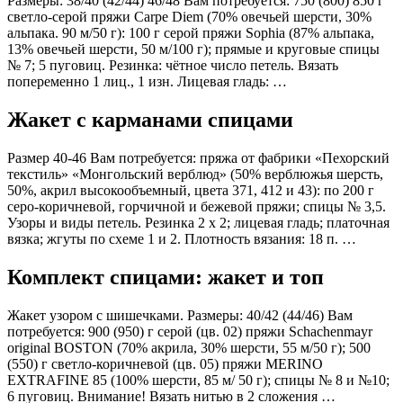
Размеры: 38/40 (42/44) 46/48 Вам потребуется: 750 (800) 850 г
светло-серой пряжи Carpe Diem (70% овечьей шерсти, 30%
альпака. 90 м/50 г): 100 г серой пряжи Sophia (87% альпака,
13% овечьей шерсти, 50 м/100 г); прямые и круговые спицы
№ 7; 5 пуговиц. Резинка: чётное число петель. Вязать
попеременно 1 лиц., 1 изн. Лицевая гладь: …
Жакет с карманами спицами
Размер 40-46 Вам потребуется: пряжа от фабрики «Пехорский
текстиль» «Монгольский верблюд» (50% верблюжья шерсть,
50%, акрил высокообъемный, цвета 371, 412 и 43): по 200 г
серо-коричневой, горчичной и бежевой пряжи; спицы № 3,5.
Узоры и виды петель. Резинка 2 х 2; лицевая гладь; платочная
вязка; жгуты по схеме 1 и 2. Плотность вязания: 18 п. …
Комплект спицами: жакет и топ
Жакет узором с шишечками. Размеры: 40/42 (44/46) Вам
потребуется: 900 (950) г серой (цв. 02) пряжи Schachenmayr
original BOSTON (70% акрила, 30% шерсти, 55 м/50 г); 500
(550) г светло-коричневой (цв. 05) пряжи MERINO
EXTRAFINE 85 (100% шерсти, 85 м/ 50 г); спицы № 8 и №10;
6 пуговиц. Внимание! Вязать нитью в 2 сложения …