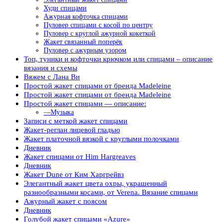
Худи спицами
Ажурная кофточка спицами
Пуловер спицами с косой по центру
Пуловер с круглой ажурной кокеткой
Жакет связанный поперёк
Пуловер с ажурным узором
Топ, туники и кофточки крючком или спицами – описание
вязания и схемы
Вяжем с Лана Ви
Простой жакет спицами от бренда Madeleine
Простой жакет спицами от бренда Madeleine
Простой жакет спицами — описание:
—Музыка
Записи с меткой жакет спицами
Жакет-реглан лицевой гладью
Жакет платочной вязкой с круглыми полочками
Дневник
Жакет спицами от Him Hargreaves
Дневник
Жакет Dune от Ким Харгрейвз
Элегантный жакет цвета охры, украшенный
разнообразными косами, от Verena. Вязание спицами
Ажурный жакет с поясом
Дневник
Голубой жакет спицами «Azure»