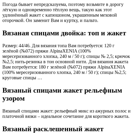
Погода бывает непредсказуема, поэтому возьмите в дорогу
лёгкую и одновременно тёплую вещь, такую как этот
удлинённый жакет с капюшоном, украшенным меховой
оторочкой. Он заменит Вам и куртку, и пальто.
Вязаная спицами двойка: топ и жакет
Размер: 44/46. Для вязания топа Вам потребуется: 120 г
зелёной (№072) пряжи AlpinaXENIA (100%
мересеризованного хлопка, 240 м / 50 г); спицы № 2,5; крючок
№2,5; нить-резинка в тон основной нити. Для вязания жакета
Вам потребуется: 180 г зелёной (№072) пряжи AlpinaXENIA
(100% мересеризованного хлопка, 240 м / 50 г); спицы №2,5;
круговые спицы …
Вязаный спицами жакет рельефным
узором
Вязаный спицами жакет: рельефный микс из ажурных полос и
платочной вязки – идеальное сочетание для короткого жакета.
Вязаный расклешенный жакет