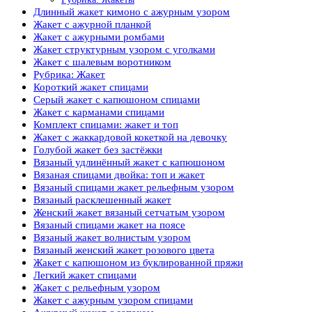
Длинный жакет кимоно с ажурным узором
Жакет с ажурной планкой
Жакет с ажурными ромбами
Жакет структурным узором с уголками
Жакет с шалевым воротником
Рубрика: Жакет
Короткий жакет спицами
Серый жакет с капюшоном спицами
Жакет с карманами спицами
Комплект спицами: жакет и топ
Жакет с жаккардовой кокеткой на девочку
Голубой жакет без застёжки
Вязаный удлинённый жакет с капюшоном
Вязаная спицами двойка: топ и жакет
Вязаный спицами жакет рельефным узором
Вязаный расклешенный жакет
Женский жакет вязаный сетчатым узором
Вязаный спицами жакет на поясе
Вязаный жакет волнистым узором
Вязаный женский жакет розового цвета
Жакет с капюшоном из буклированной пряжи
Легкий жакет спицами
Жакет с рельефным узором
Жакет с ажурным узором спицами