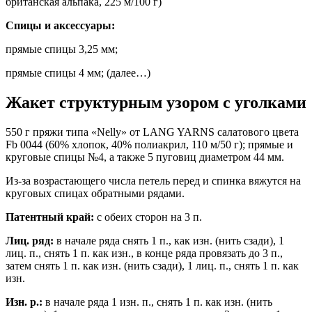
британская альпака, 225 м/100 г)
Спицы и аксессуары:
прямые спицы 3,25 мм;
прямые спицы 4 мм; (далее…)
Жакет структурным узором с уголками
550 г пряжи типа «Nelly» от LANG YARNS салатового цвета
Fb 0044 (60% хлопок, 40% полиакрил, 110 м/50 г); прямые и
круговые спицы №4, а также 5 пуговиц диаметром 44 мм.
Из-за возрастающего числа петель перед и спинка вяжутся на
круговых спицах обратными рядами.
Патентный край:
с обеих сторон на 3 п.
Лиц. ряд:
в начале ряда снять 1 п., как изн. (нить сзади), 1
лиц. п., снять 1 п. как изн., в конце ряда провязать до 3 п.,
затем снять 1 п. как изн. (нить сзади), 1 лиц. п., снять 1 п. как
изн.
Изн. р.:
в начале ряда 1 изн. п., снять 1 п. как изн. (нить