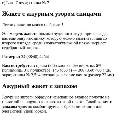
г) Lana Grossa; спицы № 7.
Жакет с ажурным узором спицами
Летних жакетов много не бывает!
Эта
модель жакета
помимо чудесного ажура припасла для
вас еще одну изюминку, которую можно заметить лишь со
второго взгляда: среди хлопчатобумажной пряжи мерцает
серебристый люрекс.
Размеры:
34 (38/40) 42/44
Вам потребуется:
пряжа (85% хлопка, 6% вискозы, 6%
полиамида, 3% полиэстера; 145 м/50 г) — 300 (350) 400 г цв.
экрю; спицы № 3,5; 4 пуговицы в форме камня (размер 32 мм).
Ажурный жакет с запахом
Ажурные зигзаги образуют изысканное вязаное полотно из
приятной на ощупь хлопково-льняной пряжи. Такой
жакет с
запахом
чудесно комбинируется с брюками скинни или
элегантной узкой юбкой.