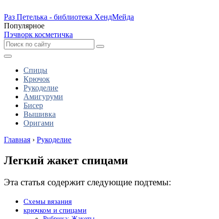
Раз Петелька - библиотека ХендМейда
Популярное
Пэчворк косметичка
Спицы
Крючок
Рукоделие
Амигуруми
Бисер
Вышивка
Оригами
Главная
›
Рукоделие
Легкий жакет спицами
Эта статья содержит следующие подтемы:
Схемы вязания
крючком и спицами
Рубрика: Жакеты