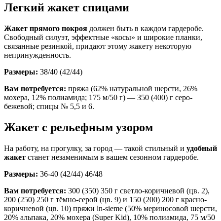
Легкий жакет спицами
Жакет прямого покроя
должен быть в каждом гардеробе.
Свободный силуэт, эффектные «косы» и широкие планки,
связанные резинкой, придают этому жакету некоторую
непринужденность.
Размеры:
38/40 (42/44)
Вам потребуется:
пряжа (62% натуральной шерсти, 26%
мохера, 12% полиамида; 175 м/50 г) — 350 (400) г серо-
бежевой; спицы № 5,5 и 6.
Жакет с рельефным узором
На работу, на прогулку, за город — такой стильный и
удобный
жакет
станет незаменимым в вашем сезонном гардеробе.
Размеры:
36-40 (42/44) 46/48
Вам потребуется:
300 (350) 350 г светло-коричневой (цв. 2),
200 (250) 250 г тёмно-серой (цв. 9) и 150 (200) 200 г красно-
коричневой (цв. 10) пряжи ln-sieme (50% мериносовой шерсти,
20% альпака, 20% мохера (Super Kid), 10% полиамида, 75 м/50