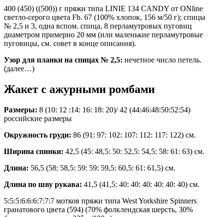
400 (450) ((500)) г пряжи типа LINIE 134 CANDY от ONline
светло-серого цвета Fb. 67 (100% хлопок, 156 м/50 г); спицы
№ 2,5 и 3, одна вспом. спица, 8 перламутровых пуговиц
диаметром примерно 20 мм (или маленькие перламутровые
пуговицы, см. совет в конце описания).
Узор для планки на спицах № 2,5:
нечетное число петель.
(далее…)
Жакет с ажурными ромбами
Размеры:
8 (10: 12 :14: 16: 18: 20)/ 42 (44:46:48:50:52:54)
российские размеры
Окружность груди:
86 (91: 97: 102: 107: 112: 117: 122) см.
Ширина спинки:
42,5 (45: 48,5: 50: 52,5: 54,5: 58: 61: 63) см.
Длина:
56,5 (58: 58,5: 59: 59: 59,5: 60,5: 61: 61,5) см.
Длина по шву рукава:
41,5 (41,5: 40: 40: 40: 40: 40: 40) см.
5:5:5:6:6:6:7:7:7 мотков пряжи типа West Yorkshire Spinners
гранатового цвета (594) (70% фолклендская шерсть, 30%