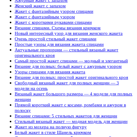
Ажурный жакет с запахом
Женский жакет с запахом
Жакет с фантазийным узором спицами
Жакет с фантазийным узором
Жакет с короткими рукавами спицами
Вязание спицами. Схемы вязания крючком
Новый интересный узор для вязания женского жакета
Очень простой стильный жакет спицами
Простые узоры для вязания жакета спицами
Актуальные пропорции — стильный вязаный жакет
оригинального кроя
Самый простой жакет спицами — модный и элегантный
Вязание для полных: белый жакет с ажурным узором
Узоры спицами для вязания жакета
Вязание для полных: простой жакет оригинального кроя
Свободный вязаный жакет для полных женщин — 3
модели на осень
Вязаный жакет большого размера — 4 модели для полных
женщин
Прямой короткий жакет с косами, ромбами и ажуром в
полоску
Вязание спицами: 5 стильных жакетов для женщин
Стильный вязаный жакет — модная модель для женщин
Жакет из мохера на полную фигуру
Белый жакет в стиле Шанель крючком