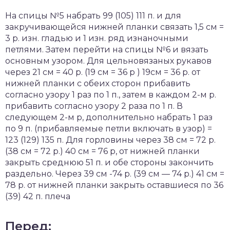
На спицы №5 набрать 99 (105) 111 п. и для
закручивающейся нижней планки связать 1,5 см =
3 р. изн. гладью и 1 изн. ряд изнаночными
петлями. Затем перейти на спицы №6 и вязать
основным узором. Для цельновязаных рукавов
через 21 см = 40 р. (19 см = 36 р ) 19см = 36 р. от
нижней планки с обеих сторон прибавить
согласно узору 1 раз по 1 п., затем в каждом 2-м р.
прибавить согласно узору 2 раза по 1 п. В
следующем 2-м р, дополнительно набрать 1 раз
по 9 п. (прибавляемые петли включать в узор) =
123 (129) 135 п. Для горловины через 38 см = 72 р.
(38 см = 72 р.) 40 см = 76 р, от нижней планки
закрыть среднюю 51 п. и обе стороны закончить
раздельно. Через 39 см -74 р. (39 см — 74 р.) 41 см =
78 р. от нижней планки закрыть оставшиеся по 36
(39) 42 п. плеча
Перед: