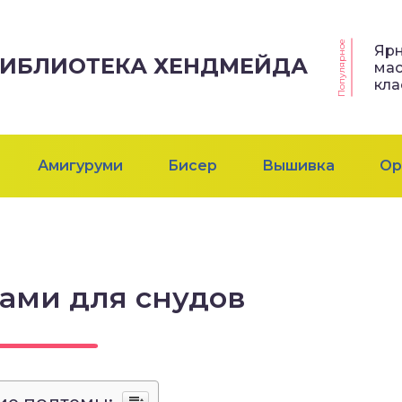
Популярное
Яр
 БИБЛИОТЕКА ХЕНДМЕЙДА
мас
кла
Амигуруми
Бисер
Вышивка
Ор
ами для снудов