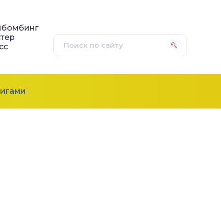
нбомбинг
тер
сс
игами