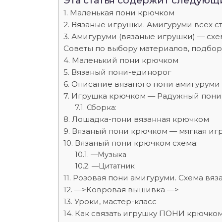
Эта статья содержит следующ
Маленькая пони крючком
Вязаные игрушки. Амигуруми всех с
Амигуруми (вязаные игрушки) — схе
Советы по выбору материалов, подбо
Маленький пони крючком
Вязаный пони-единорог
Описание вязаного пони амигуруми
Игрушка крючком — Радужный пони
Сборка:
Лошадка-пони вязанная крючком
Вязаный пони крючком — мягкая иг
Вязаный пони крючком схема:
—Музыка
—Цитатник
Розовая пони амигуруми. Схема вяза
—>Ковровая вышивка —>
Уроки, мастер-класс
Как связать игрушку ПОНИ крючко