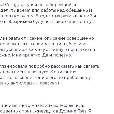
! Сегодня, гуляя по набережной, я
выделить время для работы над обещанным
й пони крючком. В ходе этих размышлений я
то в обозримом будущем такого времени у
бликовать описание. описание совершенно
те тащить его в свои дневники, блоги и
им условием. Ссылку активную поставьте на
ожно. Мне приятно. Да и полезно.
планировала подробно рассказать как связать
ея пока висит в воздухе. К описанию
к. Но на своей пони я его не пробовала, у
исаны акриловыми красками.
дноименного мльтфильма. Малыши, а,
оцветных пони, живущих в Долине Грез. Я