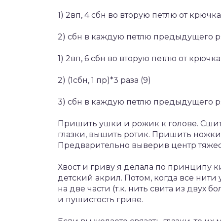
1) 2вп, 4 сбн во вторую петлю от крючка
2) сбн в каждую петлю предыдущего ря
1) 2вп, 6 сбн во вторую петлю от крючка 
2) (1сбн, 1 пр)*3 раза (9)
3) сбн в каждую петлю предыдущего ря
Пришить ушки и рожик к голове. Сши
глазки, вышить ротик. Пришить ножки
Предварительно выверив центр тяжест
Хвост и гриву я делала по принципу к
детский акрил. Потом, когда все нит
на две части (т.к. нить свита из двух
и пушистость гриве.