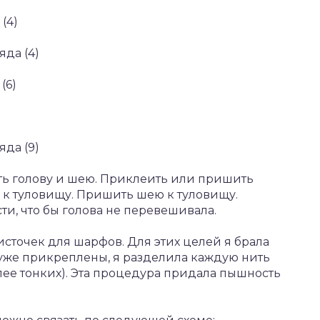
 (4)
да (4)
(6)
да (9)
ть голову и шею. Приклеить или пришить
 к туловищу. Пришить шею к туловищу.
и, что бы голова не перевешивала.
источек для шарфов. Для этих целей я брала
и уже прикреплены, я разделила каждую нить
 более тонких). Эта процедура придала пышность