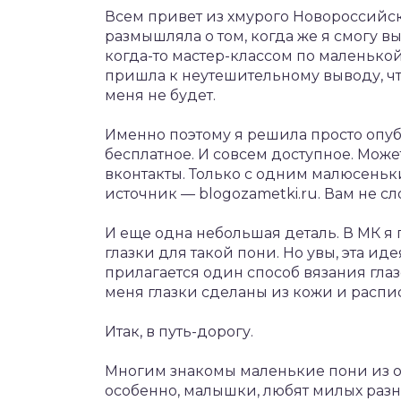
Всем привет из хмурого Новороссийска
размышляла о том, когда же я смогу 
когда-то мастер-классом по маленько
пришла к неутешительному выводу, ч
меня не будет.
Именно поэтому я решила просто опу
бесплатное. И совсем доступное. Може
вконтакты. Только с одним малюсеньк
источник — blogozametki.ru. Вам не сл
И еще одна небольшая деталь. В МК я 
глазки для такой пони. Но увы, эта ид
прилагается один способ вязания глазо
меня глазки сделаны из кожи и расп
Итак, в путь-дорогу.
Многим знакомы маленькие пони из о
особенно, малышки, любят милых разн