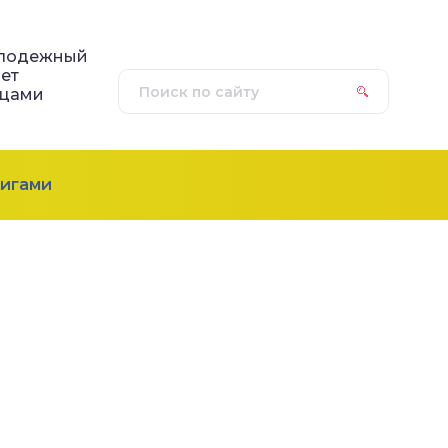
лодежный
ет
ицами
игами