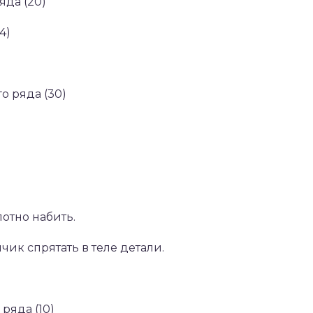
яда (20)
4)
о ряда (30)
отно набить.
чик спрятать в теле детали.
ряда (10)