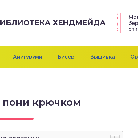
Популярное
Мо
 БИБЛИОТЕКА ХЕНДМЕЙДА
бер
сп
Амигуруми
Бисер
Вышивка
Ор
 пони крючком