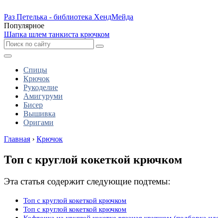
Раз Петелька - библиотека ХендМейда
Популярное
Шапка шлем танкиста крючком
Спицы
Крючок
Рукоделие
Амигуруми
Бисер
Вышивка
Оригами
Главная
›
Крючок
Топ с круглой кокеткой крючком
Эта статья содержит следующие подтемы:
Топ с круглой кокеткой крючком
Топ с круглой кокеткой крючком
Кофточка на круглой кокетке вязаная крючком (подборка ид