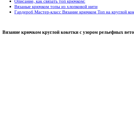
Описание, как связать топ крючком:
Вязаные крючком топы из хлопковой нити
Гардероб Мастер-класс Вязание крючком Топ на круглой ко
Вязание крючком круглой кокетки с узором рельефных веточ