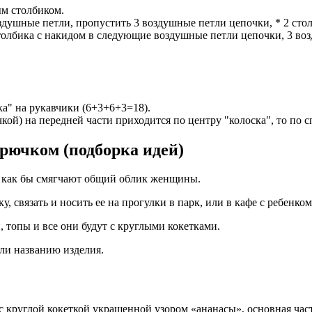
ым столбиком.
воздушные петли, пропустить 3 воздушные петли цепочки, * 2 ст
олбика с накидом в следующие воздушные петли цепочки, 3 возду
ка" на рукавчики (6+3+6+3=18).
кой) на передней части приходится по центру "колоска", то по с
крючком (подборка идей)
и как бы смягчают общий облик женщины.
у, связать и носить ее на прогулки в парк, или в кафе с ребен
, топы и все они будут с круглыми кокетками.
ли названию изделия.
 круглой кокеткой украшенной узором «ананасы», основная ча