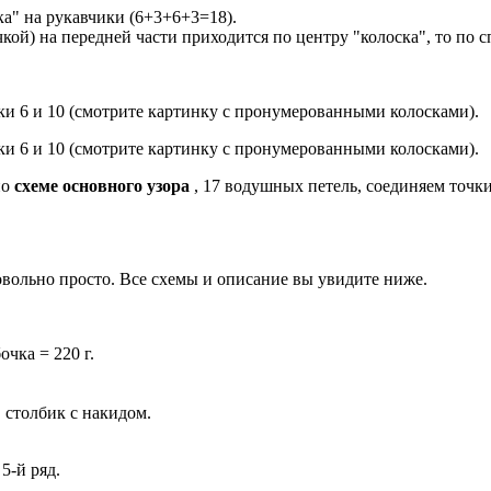
ка" на рукавчики (6+3+6+3=18).
кой) на передней части приходится по центру "колоска", то по с
и 6 и 10 (смотрите картинку с пронумерованными колосками).
и 6 и 10 (смотрите картинку с пронумерованными колосками).
но
схеме основного узора
, 17 водушных петель, соединяем точк
овольно просто. Все схемы и описание вы увидите ниже.
очка = 220 г.
 столбик с накидом.
5-й ряд.