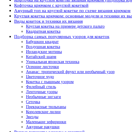
Кофточка крючком с круглой кокеткой
Ажурный топ на круглой кокетке по схеме вязания крючком
Круглая кокетка крючком: основные модели и техники их в
Виды кокеток и техники их вязания
Круглая кокетка на примере детского пальто
Квадратная кокетка
Подборка самых популярных узоров для кокеток
Бабушкин квадрат
Воздушная кокетка
Ирландские мотивы
Китайский шарм
Уникальная японская техника
Осенние листочки
Ананас: тропический фрукт или необычный узор
Цветочное чудо
Кокетка с пышным узором
Филейный стиль
Ленточные узоры
Необычные зигзаги
Сеточка
Прекрасные тюльпаны
Королевские лилии
Звезды
Маленькие зефиринки
Ажурные ракушки
Разные варианты одежды с кокеткой