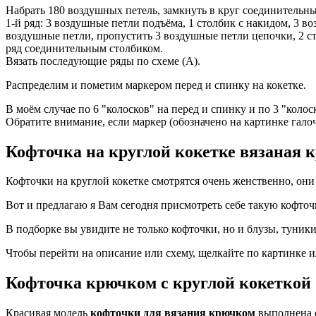
Набрать 180 воздушных петель, замкнуть в круг соединительн
1-й ряд: 3 воздушные петли подъёма, 1 столбик с накидом, 3 
воздушные петли, пропустить 3 воздушные петли цепочки, 2 ст
ряд соединительным столбиком.
Вязать последующие ряды по схеме (А).
Распределим и пометим маркером перед и спинку на кокетке.
В моём случае по 6 "колосков" на перед и спинку и по 3 "колос
Обратите внимание, если маркер (обозначено на картинке галоч
Кофточка на круглой кокетке вязаная 
Кофточки на круглой кокетке смотрятся очень женственно, он
Вот и предлагаю я Вам сегодня присмотреть себе такую кофточк
В подборке вы увидите не только кофточки, но и блузы, туники
Чтобы перейти на описание или схему, щелкайте по картинке и
Кофточка крючком с круглой кокеткой
Красивая модель
кофточки для вязания крючком
выполнена с