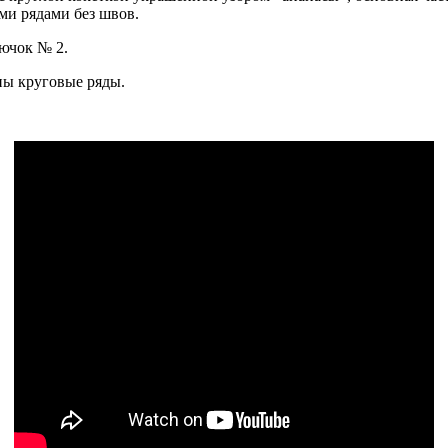
ми рядами без швов.
рючок № 2.
аны круговые ряды.