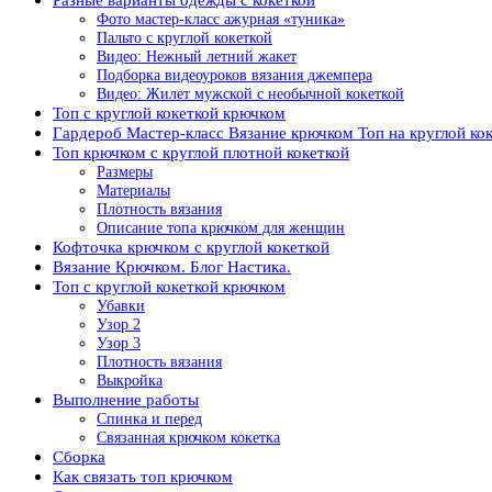
Фото мастер-класс ажурная «туника»
Пальто с круглой кокеткой
Видео: Нежный летний жакет
Подборка видеоуроков вязания джемпера
Видео: Жилет мужской с необычной кокеткой
Топ с круглой кокеткой крючком
Гардероб Мастер-класс Вязание крючком Топ на круглой ко
Топ крючком с круглой плотной кокеткой
Размеры
Материалы
Плотность вязания
Описание топа крючком для женщин
Кофточка крючком с круглой кокеткой
Вязание Крючком. Блог Настика.
Топ с круглой кокеткой крючком
Убавки
Узор 2
Узор 3
Плотность вязания
Выкройка
Выполнение работы
Спинка и перед
Связанная крючком кокетка
Сборка
Как связать топ крючком