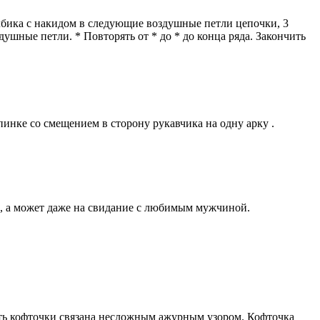
олбика с накидом в следующие воздушные петли цепочки, 3
шные петли. * Повторять от * до * до конца ряда. Закончить
пинке со смещением в cторону рукавчика на одну арку .
ком, а может даже на свидание с любимым мужчиной.
сть кофточки связана несложным ажурным узором. Кофточка