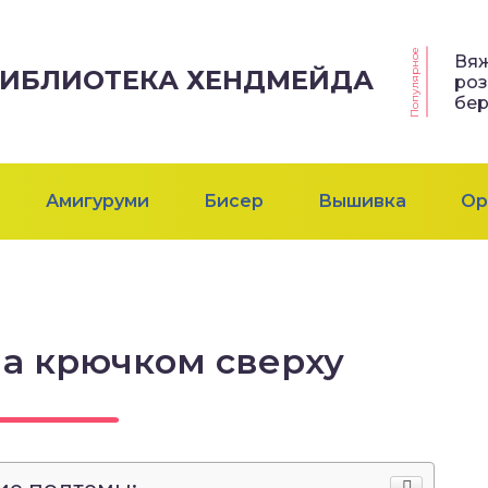
Популярное
Вя
 БИБЛИОТЕКА ХЕНДМЕЙДА
ро
бер
Амигуруми
Бисер
Вышивка
Ор
на крючком сверху