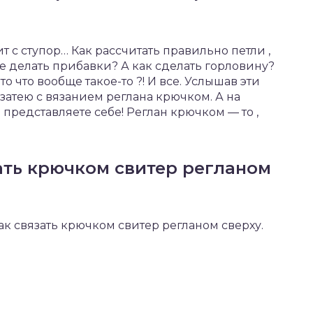
ит с ступор… Как рассчитать правильно петли ,
е делать прибавки? А как сделать горловину?
о что вообще такое-то ?! И все. Услышав эти
 затею с вязанием реглана крючком. А на
е представляете себе! Реглан крючком — то ,
ать крючком свитер регланом
 как связать крючком свитер регланом сверху.