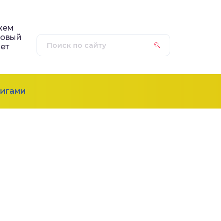
жем
зовый
ет
игами