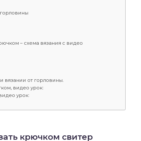
т горловины
рючком – схема вязания с видео
ри вязании от горловины.
тком, видео урок:
видео урок:
язать крючком свитер