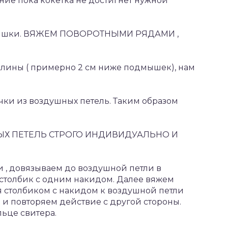
ие пока кокетка не достигнет нужной
дмышки. ВЯЖЕМ ПОВОРОТНЫМИ РЯДАМИ ,
длины ( примерно 2 см ниже подмышек), нам
ки из воздушных петель. Таким образом
Х ПЕТЕЛЬ СТРОГО ИНДИВИДУАЛЬНО И
 , довязываем до воздушной петли в
 столбик с одним накидом. Далее вяжем
я столбиком с накидом к воздушной петли
 и повторяем действие с другой стороны.
ьце свитера.