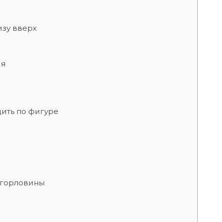
изу вверх
ия
дить по фигуре
т горловины