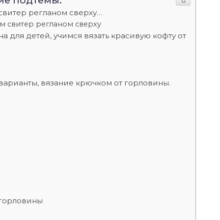
ие подтемы:
 свитер регланом сверху…
ом свитер регланом сверху
а для детей, учимся вязать красивую кофту от
варианты, вязание крючком от горловины.
 горловины