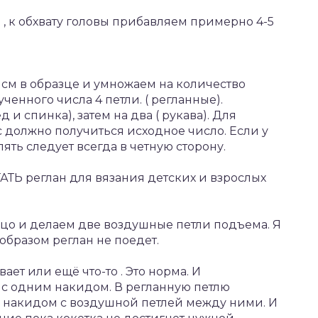
 к обхвату головы прибавляем примерно 4-5
см в образце и умножаем на количество
ченного числа 4 петли. ( регланные).
 и спинка), затем на два ( рукава). Для
с должно получиться исходное число. Если у
лять следует всегда в четную сторону.
 реглан для вязания детских и взрослых
цо и делаем две воздушные петли подъема. Я
образом реглан не поедет.
ает или ещё что-то . Это норма. И
с одним накидом. В регланную петлю
м накидом с воздушной петлей между ними. И