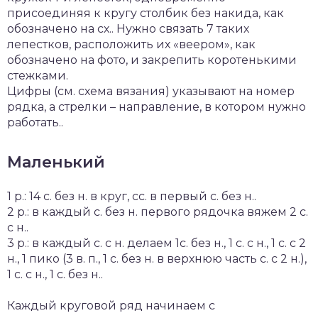
присоединяя к кругу столбик без накида, как
обозначено на сх.. Нужно связать 7 таких
лепестков, расположить их «веером», как
обозначено на фото, и закрепить коротенькими
стежками.
Цифры (см. схема вязания) указывают на номер
рядка, а стрелки – направление, в котором нужно
работать..
Маленький
1 р.: 14 с. без н. в круг, сс. в первый с. без н..
2 р.: в каждый с. без н. первого рядочка вяжем 2 с.
с н..
3 р.: в каждый с. с н. делаем 1с. без н., 1 с. с н., 1 с. с 2
н., 1 пико (3 в. п., 1 с. без н. в верхнюю часть с. с 2 н.),
1 с. с н., 1 с. без н..
Каждый круговой ряд начинаем с