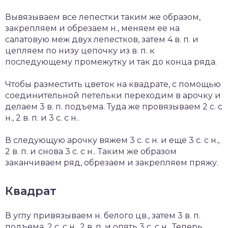
Вывязываем все лепестки таким же образом,
закрепляем и обрезаем н., меняем ее на
салатовую меж двух лепестков, затем 4 в. п. и
цепляем по низу цепочку из в. п. к
последующему промежутку и так до конца ряда.
Чтобы разместить цветок на квадрате, с помощью
соединительной петельки переходим в арочку и
делаем 3 в. п. подъема. Туда же провязываем 2 с. с
н., 2 в. п. и 3 с. с н..
В следующую арочку вяжем 3 с. с н. и еще 3 с. с н.,
2 в. п. и снова 3 с. с н.. Таким же образом
заканчиваем ряд, обрезаем и закрепляем пряжу.
Квадрат
В углу привязываем н. белого цв., затем 3 в. п.
подъема, 2 с. с н., 2 в. п. и опять 3 с. с н.. Теперь