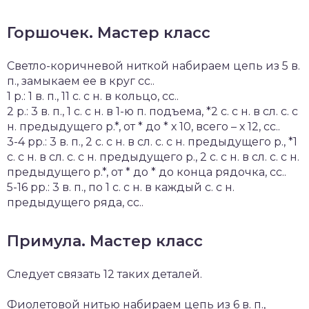
Горшочек. Мастер класс
Светло-коричневой ниткой набираем цепь из 5 в.
п., замыкаем ее в круг сс..
1 р.: 1 в. п., 11 с. с н. в кольцо, сс..
2 р.: 3 в. п., 1 с. с н. в 1-ю п. подъема, *2 с. с н. в сл. с. с
н. предыдущего р.*, от * до * х 10, всего – х 12, сс..
3-4 рр.: 3 в. п., 2 с. с н. в сл. с. с н. предыдущего р., *1
с. с н. в сл. с. с н. предыдущего р., 2 с. с н. в сл. с. с н.
предыдущего р.*, от * до * до конца рядочка, сс..
5-16 рр.: 3 в. п., по 1 с. с н. в каждый с. с н.
предыдущего ряда, сс..
Примула. Мастер класс
Следует связать 12 таких деталей.
Фиолетовой нитью набираем цепь из 6 в. п.,