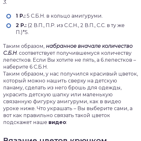
3.
1 Р.:
5 С.Б.Н. в кольцо амигуруми.
2 Р.:
(2 В.П., П.Р. из С.С.Н., 2 В.П., С.С. в ту же
П.)*5.
Таким образом,
набранное вначале количество
С.Б.Н
. соответствует получившемуся количеству
лепестков. Если Вы хотите не пять, а 6 лепестков –
наберите 6 С.Б.Н.
Таким образом, у нас получился красивый цветок,
который можно нашить сверху на детскую
панаму, сделать из него брошь для одежды,
украсить детскую шапку или маленькую
связанную фигурку амигуруми, как в видео
уроке ниже. Что украшать – Вы выберите сами, а
вот как правильно связать такой цветок
подскажет наше
видео
:
Вязание цветов крючком