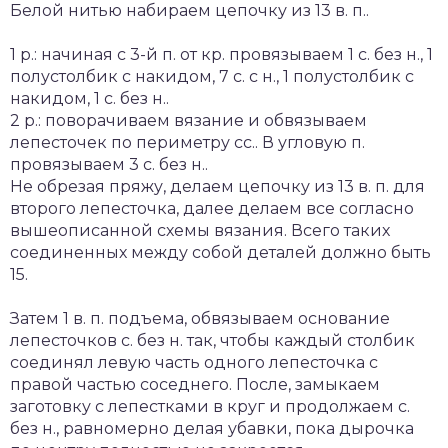
Белой нитью набираем цепочку из 13 в. п..
1 р.: начиная с 3-й п. от кр. провязываем 1 с. без н., 1
полустолбик с накидом, 7 с. с н., 1 полустолбик с
накидом, 1 с. без н..
2 р.: поворачиваем вязание и обвязываем
лепесточек по периметру сс.. В угловую п.
провязываем 3 с. без н..
Не обрезая пряжу, делаем цепочку из 13 в. п. для
второго лепесточка, далее делаем все согласно
вышеописанной схемы вязания. Всего таких
соединенных между собой деталей должно быть
15.
Затем 1 в. п. подъема, обвязываем основание
лепесточков с. без н. так, чтобы каждый столбик
соединял левую часть одного лепесточка с
правой частью соседнего. После, замыкаем
заготовку с лепестками в круг и продолжаем с.
без н., равномерно делая убавки, пока дырочка