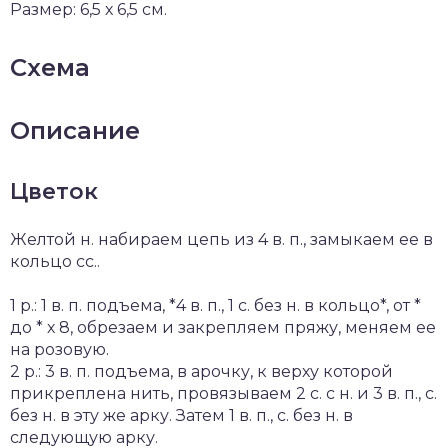
Размер: 6,5 х 6,5 см.
Схема
Описание
Цветок
Желтой н. набираем цепь из 4 в. п., замыкаем ее в
кольцо сс..
1 р.: 1 в. п. подъема, *4 в. п., 1 с. без н. в кольцо*, от *
до * х 8, обрезаем и закрепляем пряжу, меняем ее
на розовую.
2 р.: 3 в. п. подъема, в арочку, к верху которой
прикреплена нить, провязываем 2 с. с н. и 3 в. п., с.
без н. в эту же арку. Затем 1 в. п., с. без н. в
следующую арку.