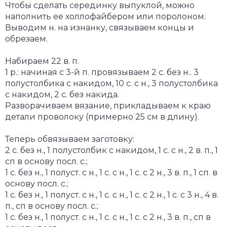
Чтобы сделать серединку выпуклой, можно
наполнить ее холлофайбером или поролоном.
Выводим н. на изнанку, связываем концы и
обрезаем.
Набираем 22 в. п.
1 р.: начиная с 3-й п. провязываем 2 с. без н.. 3
полустолбика с накидом, 10 с. с н., 3 полустолбика
с накидом, 2 с. без накида.
Разворачиваем вязание, прикладываем к краю
детали проволоку (примерно 25 см в длину).
Теперь обвязываем заготовку:
2 с. без н., 1 полустолбик с накидом, 1 с. с н., 2 в. п., 1
сп в основу посл. с.;
1 с. без н., 1 полуст. с н., 1 с. с н., 1 с. с 2 н., 3 в. п., 1 сп. в
основу посл. с.;
1 с. без н., 1 полуст. с н., 1 с. с н., 1 с. с 2 н., 1 с. с 3 н., 4 в.
п., сп в основу посл. с.;
1 с. без н., 1 полуст. с н., 1 с. с н., 1 с. с 2 н., 3 в. п., сп в