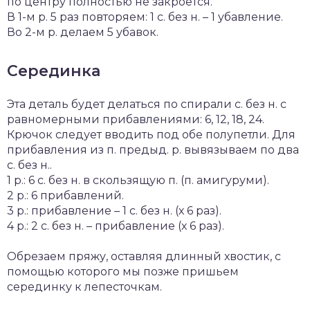
по центру полностью не закроется.
В 1-м р. 5 раз повторяем: 1 с. без н. – 1 убавление.
Во 2-м р. делаем 5 убавок.
Серединка
Эта деталь будет делаться по спирали с. без н. с
равномерными прибавлениями: 6, 12, 18, 24.
Крючок следует вводить под обе полупетли. Для
прибавления из п. предыд. р. вывязываем по два
с. без н..
1 р.: 6 с. без н. в скользящую п. (п. амигуруми).
2 р.: 6 прибавлений.
3 р.: прибавление – 1 с. без н. (х 6 раз).
4 р.: 2 с. без н. – прибавление (х 6 раз).
Обрезаем пряжу, оставляя длинный хвостик, с
помощью которого мы позже пришьем
серединку к лепесточкам.