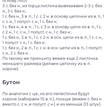
основу посл.
3 с. без н., из торца листика вывязываем 2-3 с. без
н., 3 с. без н.;
1 с. без н., 3 в. п., 1 с. с 2 н. в основу цепочки из в. п., 1
с. с н., 1 полуст. с н., 1 с. без н.;
1 с. без н., 4 в. п. , 1 с. с 3 н. в основу цепи из в. п., 1 с.
с 2 н., 1 с. с н., 1 полуст. с н., 1 с. без н.;
1 с. без н., 3 в. п., 1 с. с 2 н. в осн. цепи из в. п., 1 с. с н.,
1 полуст. с н., 1 с. без н.;
1 с. без н., 2 в. п., 1 с. с н. в осн. цепи из в. п., 1 полуст.
с н., 2 с. без н..
По такому же принципу вяжем еще 2 листочка
меньшего размера (делаем цепочку из в. п.
короче).
Бутон
По аналогии с цв., но его лепесточки будут
короче (набираем 10 в. п.), тоньше (вяжем с. без н.
вместо с. с н. и полуст. с н.) и их меньше (13 штук).