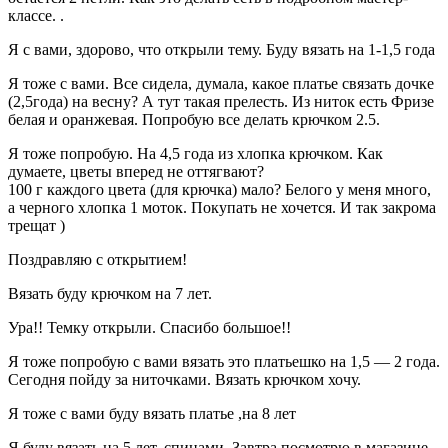
классе. .
Я с вами, здорово, что открыли тему. Буду вязать на 1-1,5 года
Я тоже с вами. Все сидела, думала, какое платье связать дочке
(2,5года) на весну? А тут такая прелесть. Из ниток есть Фризе
белая и оранжевая. Попробую все делать крючком 2.5.
Я тоже попробую. На 4,5 года из хлопка крючком. Как
думаете, цветы вперед не оттягвают?
100 г каждого цвета (для крючка) мало? Белого у меня много,
а черного хлопка 1 моток. Покупать не хочется. И так закрома
трещат )
Поздравляю с открытием!
Вязать буду крючком на 7 лет.
Ура!! Темку открыли. Спасибо большое!!
Я тоже попробую с вами вязать это платьешко на 1,5 — 2 года.
Сегодня пойду за ниточками. Вязать крючком хочу.
Я тоже с вами буду вязать платье ,на 8 лет
Я буду вязать на 5 лет, спицами. Завтра посмотрю в магазине