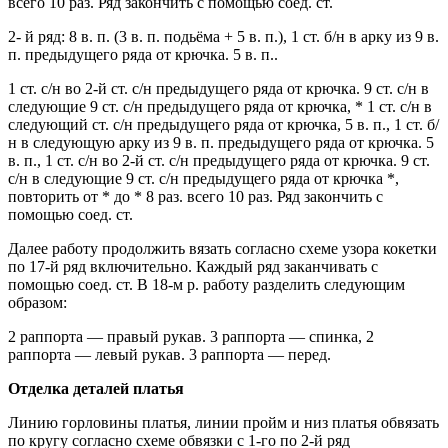
всего 10 раз. Ряд закончить с помощью соед. ст.
2- й ряд: 8 в. п. (3 в. п. подьёма + 5 в. п.), 1 ст. б/н в арку из 9 в.
п. предыдущего ряда от крючка. 5 в. п..
1 ст. с/н во 2-й ст. с/н предыдущего ряда от крючка. 9 ст. с/н в
следующие 9 ст. с/н предыдущего ряда от крючка, * 1 ст. с/н в
следующий ст. с/н предыдущего ряда от крючка, 5 в. п., 1 ст. б/
н в следующую арку из 9 в. п. предыдущего ряда от крючка. 5
в. п., 1 ст. с/н во 2-й ст. с/н предыдущего ряда от крючка. 9 ст.
с/н в следующие 9 ст. с/н предыдущего ряда от крючка *,
повторить от * до * 8 раз. всего 10 раз. Ряд закончить с
помощью соед. ст.
Далее работу продолжить вязать согласно схеме узора кокетки
по 17-й ряд включительно. Каждый ряд заканчивать с
помощью соед. ст. В 18-м р. работу разделить следующим
образом:
2 раппорта — правый рукав. 3 раппорта — спинка, 2
раппорта — левый рукав. 3 раппорта — перед.
Отделка деталей платья
Линию горловины платья, линии пройм и низ платья обвязать
по кругу согласно схеме обвязки с 1-го по 2-й ряд