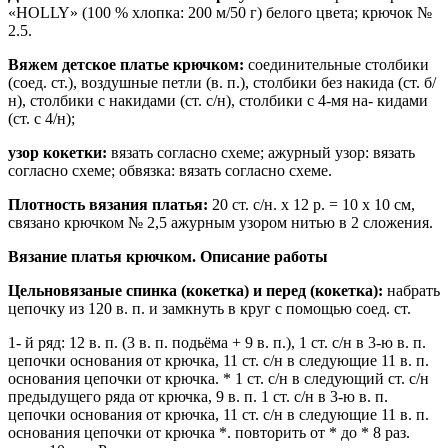
«HOLLY» (100 % хлопка: 200 м/50 г) белого цвета; крючок №
2.5.
Вяжем детское платье крючком:
соединительные столбики
(соед. ст.), воздушные петли (в. п.), столбики без накида (ст. б/
н), столбики с накидами (ст. с/н), столбики с 4-мя на- кидами
(ст. с 4/н);
узор кокетки:
вязать согласно схеме; ажурный узор: вязать
согласно схеме; обвязка: вязать согласно схеме.
Плотность вязания платья:
20 ст. с/н. х 12 р. = 10 х 10 см,
связано крючком № 2,5 ажурным узором нитью в 2 сложения.
Вязание платья крючком. Описание работы
Цельновязаные спинка (кокетка) и перед (кокетка):
набрать
цепочку из 120 в. п. и замкнуть в круг с помощью соед. ст.
1- й ряд: 12 в. п. (3 в. п. подьёма + 9 в. п.), 1 ст. с/н в 3-ю в. п.
цепочки основания от крючка, 11 ст. с/н в следующие 11 в. п.
основания цепочки от крючка. * 1 ст. с/н в следующий ст. с/н
предыдущего ряда от крючка, 9 в. п. 1 ст. с/н в 3-ю в. п.
цепочки основания от крючка, 11 ст. с/н в следующие 11 в. п.
основания цепочки от крючка *. повторить от * до * 8 раз.