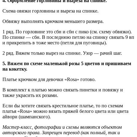
4. Оформление горловины и выреза на спинке.
Схема овязки горловины и выреза на спинке.
Обвязку выполнять крючком меньшего размера.
1 ряд. По горловине это сбн и сбн с пико (см. схему обвязки).
По спинке — сбн. В последнюю петлю на спинку связать 9 вп
и прикрепить в тоже место (петля для пуговицы).
2 ряд. Вяжем только вырез на спинке. Узор — рачий шаг.
5. Вяжем по схеме маленькой розы 5 цветов и пришиваем
на кокетку.
Платье крючком для девочки «Rosa» готово.
В комплект к платью можно связать пинетки и повязку и
также украсить их розами.
Если dы хотите связать крестильное платье, то по схемам
платья «Rosa» можно вязать пряжей белого цвета или цвета
айвори (шампанского).
Мастер-класс, фотографии и схемы являются объектом
авторского права. Запрещен перевод (как полный, так и