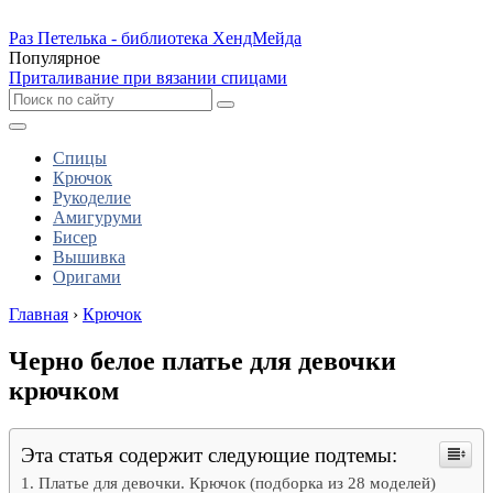
Раз Петелька - библиотека ХендМейда
Популярное
Приталивание при вязании спицами
Спицы
Крючок
Рукоделие
Амигуруми
Бисер
Вышивка
Оригами
Главная
›
Крючок
Черно белое платье для девочки
крючком
Эта статья содержит следующие подтемы:
Платье для девочки. Крючок (подборка из 28 моделей)