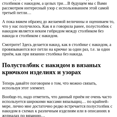
столбиков с накидом, а целых три…В будущем мы с Вами
рассмотрим интересный узор с использованием этой самой
третьей петли…
А пока вяжем образец до желаемой величины и оцениваем то,
что у нас получилось. Как я и говорила ранее, полустолбик с
накидом является неким гибридом между столбиком без
накида и столбиком с накидом.
Смотрите! Здесь делается накид, как в столбике с накидом, а
провязываются все петли на крючке за один раз, т.е. за один
приём, как при вязании столбика без накида.
Полустолбик с накидом в вязаных
крючком изделиях и узорах
Теперь давайте поговорим о том, что можно связать,
используя этот элемент.
Вообще-то, надо отметить, что данный приём не очень часто
используется широкими массами вязальщиц… по крайней-
мере, лично мне достаточно редко встречается полустолбик с
накидом в схемах к различным изделиям или в описаниях в
журналах по вязанию…