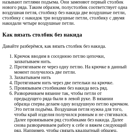
называют петлями подъема. Они заменяют первый столбик
нового ряда. Таким образом, полустолбик соответствует одна
воздушная петля, столбику без накида две воздушные петли,
столбику с накидок три воздушные петли, столбику с двумя
накидали четыре воздушные петли.
Как вязать столбик без накида
Давайте разберёмся, как вязать столбик без накида.
Крючок вводим в соседнюю петлю цепочки,
захватываем нить.
Протягиваем ее через одну петлю. На крючке в данный
момент получилось две петли.
Захватываем нить
Протягиваем нить через две петельки на крючке.
Провязываем столбиками без накида весь ряд.
Разворачиваем вязание так, чтобы петли от
предыдущего ряда были в левой руке. В вязании
образца сперва делаем одну воздушную петлю крючком.
Это петля подъёма. Воздушная петля нужна для того,
чтобы край изделия получился ровным и не стягивался.
Далее провязываем ряд столбиками без накида. Далее
снова разворачиваем работу к себе и вяжем следующий
ряд. Например, чтобы связать квадратный образец,