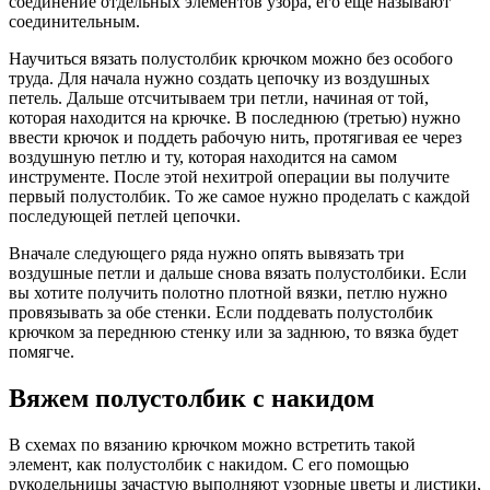
соединение отдельных элементов узора, его еще называют
соединительным.
Научиться вязать полустолбик крючком можно без особого
труда. Для начала нужно создать цепочку из воздушных
петель. Дальше отсчитываем три петли, начиная от той,
которая находится на крючке. В последнюю (третью) нужно
ввести крючок и поддеть рабочую нить, протягивая ее через
воздушную петлю и ту, которая находится на самом
инструменте. После этой нехитрой операции вы получите
первый полустолбик. То же самое нужно проделать с каждой
последующей петлей цепочки.
Вначале следующего ряда нужно опять вывязать три
воздушные петли и дальше снова вязать полустолбики. Если
вы хотите получить полотно плотной вязки, петлю нужно
провязывать за обе стенки. Если поддевать полустолбик
крючком за переднюю стенку или за заднюю, то вязка будет
помягче.
Вяжем полустолбик с накидом
В схемах по вязанию крючком можно встретить такой
элемент, как полустолбик с накидом. С его помощью
рукодельницы зачастую выполняют узорные цветы и листики,