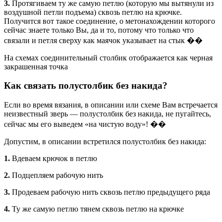
3.
Протягиваем ту же самую петлю (которую мы вытянули из
воздушной петли подъема) сквозь петлю на крючке.
Получится вот такое соединение, о метонахождении которого
сейчас знаете только Вы, да и то, потому что только что
связали и петля сверху как маячок указывает на стык ��
На схемах соединительный столбик отображается как черная
закрашенная точка
Как связать полустолбик без накида?
Если во время вязания, в описании или схеме Вам встречается
неизвестный зверь — полустолбик без накида, не пугайтесь,
сейчас мы его выведем «на чистую воду»! ��
Допустим, в описании встретился полустолбик без накида:
1.
Вдеваем крючок в петлю
2.
Подцепляем рабочую нить
3.
Продеваем рабочую нить сквозь петлю предыдущего ряда
4.
Ту же самую петлю тянем сквозь петлю на крючке