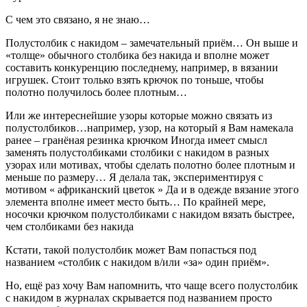
С чем это связано, я не знаю…
Полустолбик с накидом – замечательный приём… Он выше и
«толще» обычного столбика без накида и вполне может
составить конкуренцию последнему, например, в вязании
игрушек. Стоит только взять крючок по тоньше, чтобы
полотно получилось более плотным…
Или же интереснейшие узоры которые можно связать из
полустолбиков…например, узор, на который я Вам намекала
ранее – гранёная резинка крючком Иногда имеет смысл
заменять полустолбиками столбики с накидом в разных
узорах или мотивах, чтобы сделать полотно более плотным и
меньше по размеру… Я делала так, экспериментируя с
мотивом « африканский цветок » Да и в одежде вязание этого
элемента вполне имеет место быть… По крайней мере,
носочки крючком полустолбиками с накидом вязать быстрее,
чем столбиками без накида
Кстати, такой полустолбик может Вам попасться под
названием «столбик с накидом в/или «за» один приём».
Но, ещё раз хочу Вам напомнить, что чаще всего полустолбик
с накидом в журналах скрывается под названием просто