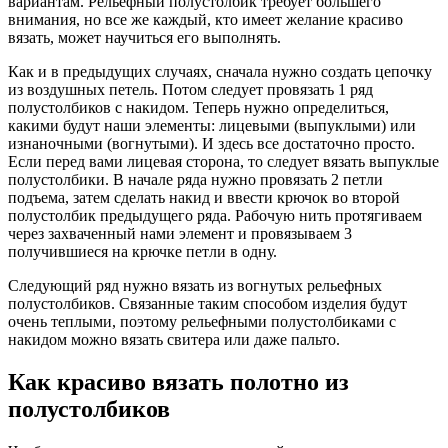
вариантам. Рельефный полустолбик требует большего
внимания, но все же каждый, кто имеет желание красиво
вязать, может научиться его выполнять.
Как и в предыдущих случаях, сначала нужно создать цепочку
из воздушных петель. Потом следует провязать 1 ряд
полустолбиков с накидом. Теперь нужно определиться,
какими будут наши элементы: лицевыми (выпуклыми) или
изнаночными (вогнутыми). И здесь все достаточно просто.
Если перед вами лицевая сторона, то следует вязать выпуклые
полустолбики. В начале ряда нужно провязать 2 петли
подъема, затем сделать накид и ввести крючок во второй
полустолбик предыдущего ряда. Рабочую нить протягиваем
через захваченный нами элемент и провязываем 3
получившиеся на крючке петли в одну.
Следующий ряд нужно вязать из вогнутых рельефных
полустолбиков. Связанные таким способом изделия будут
очень теплыми, поэтому рельефными полустолбиками с
накидом можно вязать свитера или даже пальто.
Как красиво вязать полотно из
полустолбиков