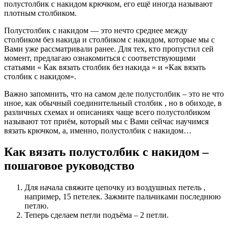
полустолбик с накидом крючком, его ещё иногда называют
плотным столбиком.
Полустолбик с накидом — это нечто среднее между
столбиком без накида и столбиком с накидом, которые мы с
Вами уже рассматривали ранее. Для тех, кто пропустил сей
момент, предлагаю ознакомиться с соответствующими
статьями « Как вязать столбик без накида » и «Как вязать
столбик с накидом».
Важно запомнить, что на самом деле полустолбик – это не что
иное, как обычный соединительный столбик , но в обиходе, в
различных схемах и описаниях чаще всего полустолбиком
называют тот приём, который мы с Вами сейчас научимся
вязать крючком, а, именно, полустолбик с накидом…
Как вязать полустолбик с накидом –
пошаговое руководство
Для начала свяжите цепочку из воздушных петель ,
например, 15 петелек. Зажмите пальчиками последнюю
петлю.
Теперь сделаем петли подъёма – 2 петли.