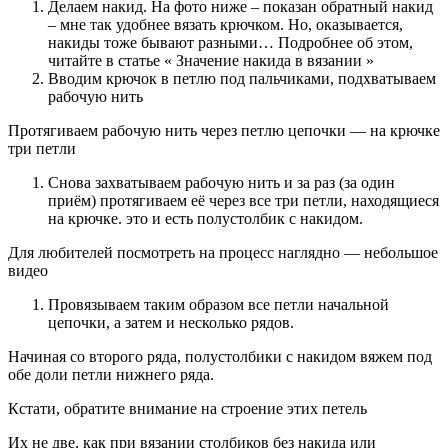
Делаем накид. На фото ниже – показан обратный накид
– мне так удобнее вязать крючком. Но, оказывается,
накиды тоже бывают разными… Подробнее об этом,
читайте в статье « Значение накида в вязании »
Вводим крючок в петлю под пальчиками, подхватываем
рабочую нить
Протягиваем рабочую нить через петлю цепочки — на крючке
три петли
Снова захватываем рабочую нить и за раз (за один
приём) протягиваем её через все три петли, находящиеся
на крючке. это и есть полустолбик с накидом.
Для любителей посмотреть на процесс наглядно — небольшое
видео
Провязываем таким образом все петли начальной
цепочки, а затем и несколько рядов.
Начиная со второго ряда, полустолбики с накидом вяжем под
обе доли петли нижнего ряда.
Кстати, обратите внимание на строение этих петель
Их не две, как при вязании столбиков без накида или