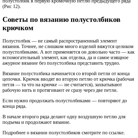
полустолбик в первую кромочную петлю предыдущего ряда
(Рис 12).
Советы по вязанию полустолбиков
крючком
Полустолбик — не самый распространенный элемент
вязания. Точнее, не слишком много изделий вяжутся целиком
полустолбиками. А вот применяется он довольно часто — как
вспомогательный элемент, как отделка, да и самое изящное
ажурное вязание без полустолбика представить трудно.
Вязание полустолбика начинается со второй петли от конца
цепочки. Крючок вводят во вторую петлю от крючка (рабочая
петля — та что на крючке — не считается), захватывают
рабочую нить и протягивают ее сразу через две петли.
Если нужно продолжать полустолбиками — повторяют до
конца ряда.
В начале второго ряда делают одну воздушную петлю для
подъема и продолжают вязание.
Подробнее о вязании полустолбиков смотрите по ссылке.