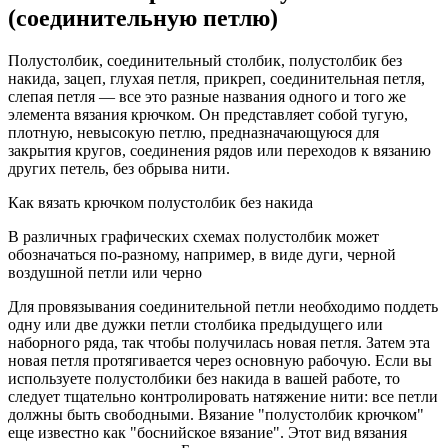
(соединительную петлю)
Полустолбик, соединительный столбик, полустолбик без
накида, зацеп, глухая петля, прикреп, соединительная петля,
слепая петля — все это разные названия одного и того же
элемента вязания крючком. Он представляет собой тугую,
плотную, невысокую петлю, предназначающуюся для
закрытия кругов, соединения рядов или переходов к вязанию
других петель, без обрыва нити.
Как вязать крючком полустолбик без накида
В различных графических схемах полустолбик может
обозначаться по-разному, например, в виде дуги, черной
воздушной петли или черно
Для провязывания соединительной петли необходимо поддеть
одну или две дужки петли столбика предыдущего или
наборного ряда, так чтобы получилась новая петля. Затем эта
новая петля протягивается через основную рабочую. Если вы
используете полустолбики без накида в вашей работе, то
следует тщательно контролировать натяжение нити: все петли
должны быть свободными. Вязание "полустолбик крючком"
еще известно как "боснийское вязание". Этот вид вязания