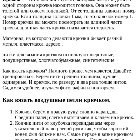
одной стороны крючка находится головка. Она может быть
толстой или совсем тоненькой. От ее толщины зависит номер
крючка. Если толщина головки 1 мм, то это крючок номер 1.
Номер крючка вы можете посмотреть на длинной части
крючка, длинная часть крючка называется стержень.
Материал, из которого делаются крючки бывает разный —
металл, пластмасса, дерево..
нитки для вязания крючком используют шерстяные,
полушерстяные, хлопчатобумажные, синтетические.
Как вязать крючком? Намного проще, чем кажется. Давайте
тренироваться. Берём нити средней толщины, лучше
одинарные. И крючок, по размеру в два раза толще ниток.
Садимся удобнее, изучаем фотографии и повторяем.
Как вязать воздушные петли крючком.
Крючок берём в правую руку, словно карандаш.
Средний палец слегка вытягиваем и кладём на крючок.
Кончик нити от клубочка перекидываем через
указательный палец левой руки так, чтобы короткий
конец был ближе к вам. Самое первое в вязке крючком-
это цепочка из воздушных петель. Головка крючка