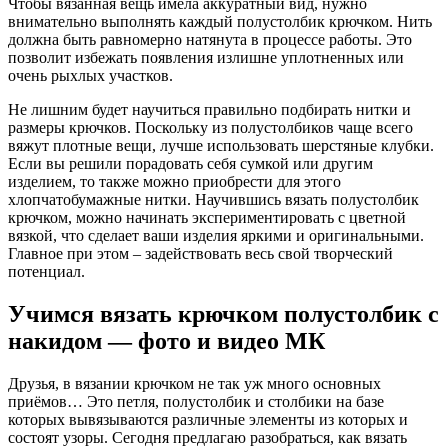
Чтобы вязанная вещь имела аккуратный вид, нужно
внимательно выполнять каждый полустолбик крючком. Нить
должна быть равномерно натянута в процессе работы. Это
позволит избежать появления излишне уплотненных или
очень рыхлых участков.
Не лишним будет научиться правильно подбирать нитки и
размеры крючков. Поскольку из полустолбиков чаще всего
вяжут плотные вещи, лучше использовать шерстяные клубки.
Если вы решили порадовать себя сумкой или другим
изделием, то также можно приобрести для этого
хлопчатобумажные нитки. Научившись вязать полустолбик
крючком, можно начинать экспериментировать с цветной
вязкой, что сделает ваши изделия яркими и оригинальными.
Главное при этом – задействовать весь свой творческий
потенциал.
Учимся вязать крючком полустолбик с
накидом — фото и видео МК
Друзья, в вязании крючком не так уж много основных
приёмов… Это петля, полустолбик и столбики на базе
которых вывязываются различные элементы из которых и
состоят узоры. Сегодня предлагаю разобраться, как вязать