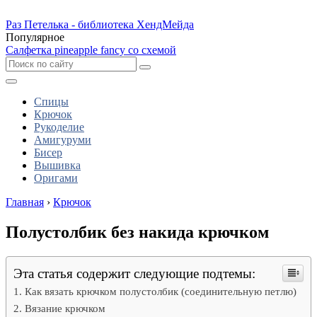
Раз Петелька - библиотека ХендМейда
Популярное
Салфетка pineapple fancy со схемой
Спицы
Крючок
Рукоделие
Амигуруми
Бисер
Вышивка
Оригами
Главная
›
Крючок
Полустолбик без накида крючком
Эта статья содержит следующие подтемы:
Как вязать крючком полустолбик (соединительную петлю)
Вязание крючком