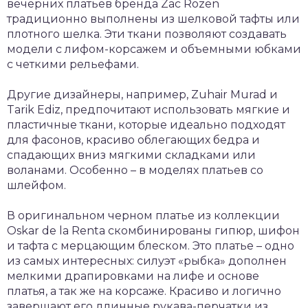
вечерних платьев бренда Zac Rozen
традиционно выполнены из шелковой тафты или
плотного шелка. Эти ткани позволяют создавать
модели с лифом-корсажем и объемными юбками
с четкими рельефами.
Другие дизайнеры, например, Zuhair Murad и
Tarik Ediz, предпочитают использовать мягкие и
пластичные ткани, которые идеально подходят
для фасонов, красиво облегающих бедра и
спадающих вниз мягкими складками или
воланами. Особенно – в моделях платьев со
шлейфом.
В оригинальном черном платье из коллекции
Oskar de la Renta скомбинированы гипюр, шифон
и тафта с мерцающим блеском. Это платье – одно
из самых интересных: силуэт «рыбка» дополнен
мелкими драпировками на лифе и основе
платья, а так же на корсаже. Красиво и логично
завершают его длинные рукава-перчатки из