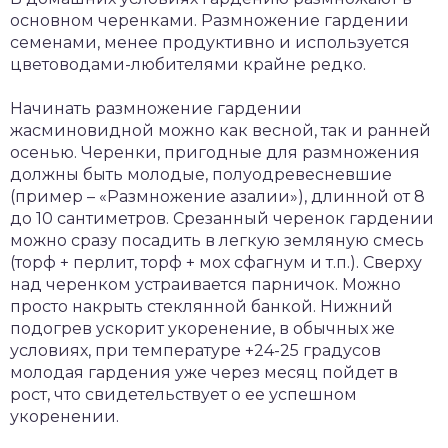
основном черенками. Размножение гардении
семенами, менее продуктивно и используется
цветоводами-любителями крайне редко.
Начинать размножение гардении
жасминовидной можно как весной, так и ранней
осенью. Черенки, пригодные для размножения
должны быть молодые, полуодревесневшие
(пример – «Размножение азалии»), длинной от 8
до 10 сантиметров. Срезанный черенок гардении
можно сразу посадить в легкую земляную смесь
(торф + перлит, торф + мох сфагнум и т.п.). Сверху
над черенком устраивается парничок. Можно
просто накрыть стеклянной банкой. Нижний
подогрев ускорит укоренение, в обычных же
условиях, при температуре +24-25 градусов
молодая гардения уже через месяц пойдет в
рост, что свидетельствует о ее успешном
укоренении.