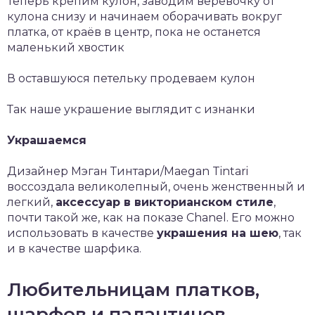
Теперь крепим кулон, заводим верёвочку от
кулона снизу и начинаем оборачивать вокруг
платка, от краёв в центр, пока не останется
маленький хвостик
В оставшуюся петельку продеваем кулон
Так наше украшение выглядит с изнанки
Украшаемся
Дизайнер Мэган Тинтари/Maegan Tintari
воссоздала великолепный, очень женственный и
легкий,
аксессуар в викторианском стиле
,
почти такой же, как на показе Chanel. Его можно
использовать в качестве
украшения на шею
, так
и в качестве шарфика.
Любительницам платков,
шарфов и палантинов