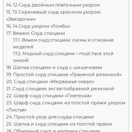
12 Снуд двойным платочным узором
13 Сиреневый снуд крючком узором
«Звездочки»
14 Снуд узором «Ромбы»
Вяжем: Снуд спицами
Вяжем снуд спицами: схемы и описание
моделей
Модный снуд спицами – must have этой
зимой!
Шапка спицами и снуд с шишечками
Простой снуд спицами «Граненой резинкой»
Снуд спицами «Медвежье озеро»
Снуд спицами зигзагообразной резинкой
Шарф-снуд спицами «Плетенка»
Шарф снуд спицами из толстой пряжи узором
«Листья»
Простой узор для снуда спицами
Шапка и снуд спицами из толстой пряжи
Объемный снуд и митенки спицами