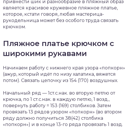
привнести шик и разнообразие в пляжный образ
является красивое кружевное пляжное платье,
которое, кстати говоря, любая мастерица-
рукодельница может без особого труда связать
крючком.
Пляжное платье крючком с
широкими рукавами
Начинаем работу с нижнего края узора «попкорн»
(ажур, который идёт по низу халатика, вяжется
потом). Связать цепочку из 154 (170) воздушных.
Начальный ряд — 1ст.с.нак. во вторую петлю от
крючка, по 1 ст.с.нак. в каждую петлю, 1 возд.,
повернуть работу = 153 (169) столбиков. Затем
провязать 13 рядов узором «попкорн» (во втором
ряду должно получиться 38(42) столбика
«попкорн») и в конце 13-го ряда провязать 1 возд.