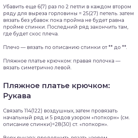
Убавить еще 6(7) раз по 2 петли в каждом втором
ряду для выреза горловины = 25(27) петель. затем
вязать без убавок пока пройма не будет равна
пройме спинки. Последний ряд закончить там,
где будет скос плеча.
Плечо — вязать по описанию спинки от ** до **.
Пляжное платье крючком: правая полочка —
вязать симетрично левой.
Пляжное платье крючком:
Рукава
Связать 114(122) воздушных, затем провязать
начальный ряд и 5 рядов узором «попкорн» (см.
описание спинки)=28(30) ст. «попкорн».
Верх рукава: продолжить вязать узором