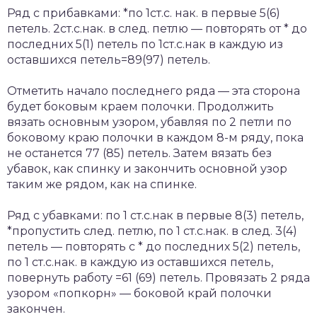
Ряд с прибавками: *по 1ст.с. нак. в первые 5(6)
петель. 2ст.с.нак. в след. петлю — повторять от * до
последних 5(1) петель по 1ст.с.нак в каждую из
оставшихся петель=89(97) петель.
Отметить начало последнего ряда — эта сторона
будет боковым краем полочки. Продолжить
вязать основным узором, убавляя по 2 петли по
боковому краю полочки в каждом 8-м ряду, пока
не останется 77 (85) петель. Затем вязать без
убавок, как спинку и закончить основной узор
таким же рядом, как на спинке.
Ряд с убавками: по 1 ст.с.нак в первые 8(3) петель,
*пропустить след. петлю, по 1 ст.с.нак. в след. 3(4)
петель — повторять с * до последних 5(2) петель,
по 1 ст.с.нак. в каждую из оставшихся петель,
повернуть работу =61 (69) петель. Провязать 2 ряда
узором «попкорн» — боковой край полочки
закончен.