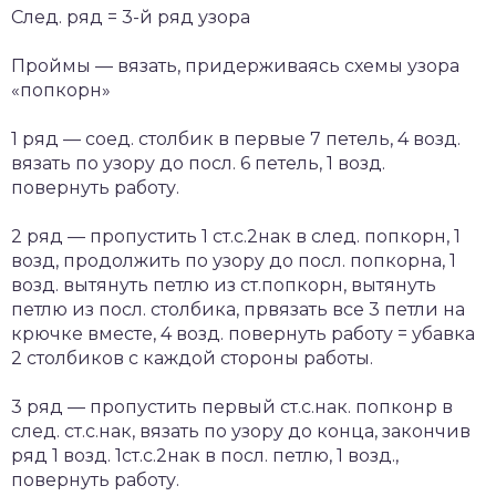
След. ряд = 3-й ряд узора
Проймы — вязать, придерживаясь схемы узора
«попкорн»
1 ряд — соед. столбик в первые 7 петель, 4 возд.
вязать по узору до посл. 6 петель, 1 возд.
повернуть работу.
2 ряд — пропустить 1 ст.с.2нак в след. попкорн, 1
возд, продолжить по узору до посл. попкорна, 1
возд. вытянуть петлю из ст.попкорн, вытянуть
петлю из посл. столбика, првязать все 3 петли на
крючке вместе, 4 возд. повернуть работу = убавка
2 столбиков с каждой стороны работы.
3 ряд — пропустить первый ст.с.нак. попконр в
след. ст.с.нак, вязать по узору до конца, закончив
ряд 1 возд. 1ст.с.2нак в посл. петлю, 1 возд.,
повернуть работу.