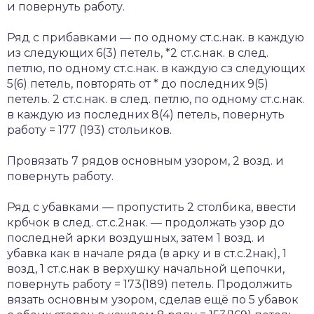
и повернуть работу.
Ряд с прибавками — по одному ст.с.нак. в каждую
из следующих 6(3) петель, *2 ст.с.нак. в след.
петлю, по одному ст.с.нак. в каждую сз следующих
5(6) петель, повторять от * до последних 9(5)
петель. 2 ст.с.нак. в след. петлю, по одному ст.с.нак.
в каждую из последних 8(4) петель, повернуть
работу = 177 (193) стольиков.
Провязать 7 рядов основным узором, 2 возд. и
повернуть работу.
Ряд с убавками — пропустить 2 столбика, ввести
крбчок в след. ст.с.2нак. — продолжать узор до
последней арки воздушных, затем 1 возд. и
убавка как в начале ряда (в арку и в ст.с.2нак), 1
возд, 1 ст.с.нак в верхушку начальной цепочки,
повернуть работу = 173(189) петель. Продолжить
вязать основным узором, сделав ещё по 5 убавок