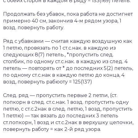
с обеих сторон в каждом 8 ряду = 153(169) петель.
Продолжать без убавок, пока работа не достигнет
примерно 40 см, закончив 4-м рядом узора, 1
возд. повернуть работу.
Ряд с убавками — считая каждую воздушную как
1 петлю, провязать по 1 ст.с.нак. в каждую из
следующих 8(7) петель., *пропустить след.
столбик, по одному ст.с.нак. в каждую из след. 4
петель — повторять от * до последних 5(2) петель,
по одному ст.с.нак в каждую петлю до конца, 4
возд, повернуть рабюоту = 125(137)
След. ряд — пропустить первые 2 петли, (ст.
попкорн в след. ст.с.нак. 1 возд. пропустить одну
петлю, с ст.с.2нак в след. петлю, 1 возд, пропустить
1 петлю) — так вязать до последних 3 петель
ст.попкорн, 1 возд и ст.с.2нак в верхушку цепочки,
повернуть работу = как 2-й ряд узора.