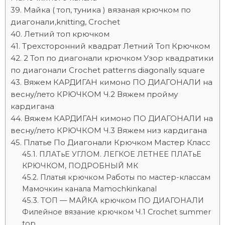
Майка ( топ, туника ) вязаная крючком по
диагонали,knitting, Crochet
Летний топ крючком
Трехсторонний квадрат Летний Топ Крючком
2 Топ по диагонали крючком Узор квадратики
по диагонали Crochet patterns diagonally square
Вяжем КАРДИГАН кимоно ПО ДИАГОНАЛИ на
весну/лето КРЮЧКОМ Ч.2 Вяжем пройму
кардигана
Вяжем КАРДИГАН кимоно ПО ДИАГОНАЛИ на
весну/лето КРЮЧКОМ Ч.3 Вяжем низ кардигана
Платье По Диагонали Крючком Мастер Класс
ПЛАТьЕ УГЛОМ. ЛЕГКОЕ ЛЕТНЕЕ ПЛАТьЕ
КРЮЧКОМ, ПОДРОБНЫЙ МК
Платья крючком Работы по мастер-классам
Мамочкин канала Mamochkinkanal
ТОП — МАЙКА крючком ПО ДИАГОНАЛИ
Филейное вязание крючком Ч.1 Crochet summer
top