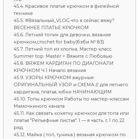
Красивое платье крючком в филейной
технике
#Вязальный_VLOG что я сейчас вяжу?
ВЕСЕННЕЕ ПЛАТЬЕ КРЮЧКОМ
Летний топик для девочки, вязание
крючком,crochet for baby(бэби № 83)
Летний топ из хлопка. Мастер класс.
Summer top. Master > Вяжите с Любовью
ВЯЖЕМ КАРДИГАН ПО ДИАГОНАЛИ
КРЮЧКОМ Ч.1 Начало вязания
УЗОРЫ КРЮЧКОМ ажурные:
ОРИГИНАЛЬНЫЙ УЗОР и СХЕМА // для летнего
кардигана, платья, юбки НАЧИНАЮЩИМ
Топы крючком Работы по мастер-классам
Мамочкиного канала
Как связать кокетку крючком для топа или
платья "Рельефные листья". 1 — я часть. с 1 по 22
ряд.
Майка ( топ, туника ) вязаная крючком по