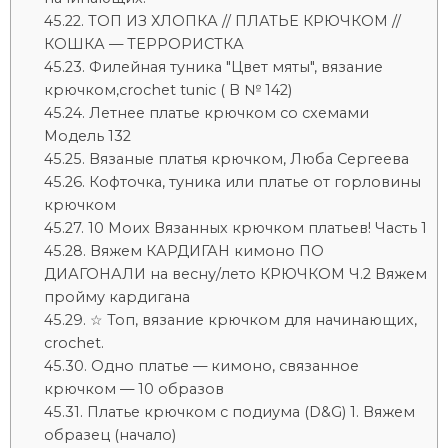
ТОП ИЗ ХЛОПКА // ПЛАТЬЕ КРЮЧКОМ //
КОШКА — ТЕРРОРИСТКА
Филейная туника "Цвет мяты", вязание
крючком,crochet tunic ( В № 142)
Летнее платье крючком со схемами
Модель 132
Вязаные платья крючком, Люба Сергеева
Кофточка, туника или платье от горловины
крючком
10 Моих Вязанных крючком платьев! Часть 1
Вяжем КАРДИГАН кимоно ПО
ДИАГОНАЛИ на весну/лето КРЮЧКОМ Ч.2 Вяжем
пройму кардигана
☆ Топ, вязание крючком для начинающих,
crochet.
Одно платье — кимоно, связанное
крючком — 10 образов
Платье крючком с подиума (D&G) 1. Вяжем
образец (начало)