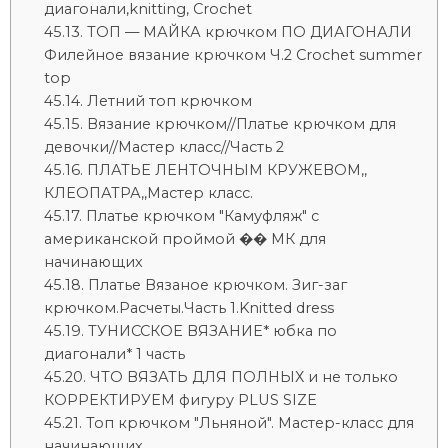
диагонали,knitting, Crochet
ТОП — МАЙКА крючком ПО ДИАГОНАЛИ
Филейное вязание крючком Ч.2 Crochet summer
top
Летний топ крючком
Вязание крючком//Платье крючком для
девочки//Мастер класс//Часть 2
ПЛАТЬЕ ЛЕНТОЧНЫМ КРУЖЕВОМ,,
КЛЕОПАТРА,,Мастер класс.
Платье крючком "Камуфляж" с
американской проймой �� МК для
начинающих
Платье Вязаное крючком. Зиг-заг
крючком.Расчеты.Часть 1.Knitted dress
ТУНИССКОЕ ВЯЗАНИЕ* юбка по
диагонали* 1 часть
ЧТО ВЯЗАТЬ ДЛЯ ПОЛНЫХ и не только
КОРРЕКТИРУЕМ фигуру PLUS SIZE
Топ крючком "Льняной". Мастер-класс для
начинающих.