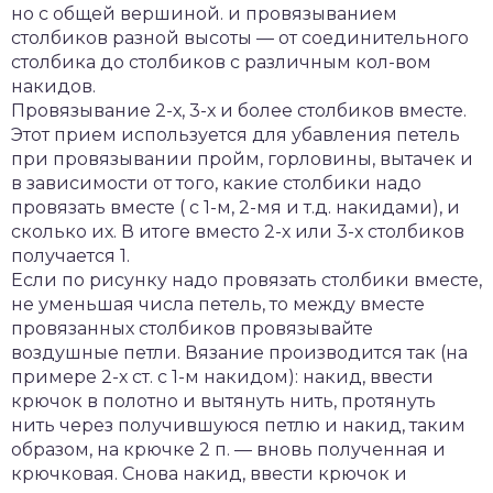
но с общей вершиной. и провязыванием
столбиков разной высоты — от соединительного
столбика до столбиков с различным кол-вом
накидов.
Провязывание 2-х, 3-х и более столбиков вместе.
Этот прием используется для убавления петель
при провязывании пройм, горловины, вытачек и
в зависимости от того, какие столбики надо
провязать вместе ( с 1-м, 2-мя и т.д. накидами), и
сколько их. В итоге вместо 2-х или 3-х столбиков
получается 1.
Если по рисунку надо провязать столбики вместе,
не уменьшая числа петель, то между вместе
провязанных столбиков провязывайте
воздушные петли. Вязание производится так (на
примере 2-х ст. с 1-м накидом): накид, ввести
крючок в полотно и вытянуть нить, протянуть
нить через получившуюся петлю и накид, таким
образом, на крючке 2 п. — вновь полученная и
крючковая. Снова накид, ввести крючок и