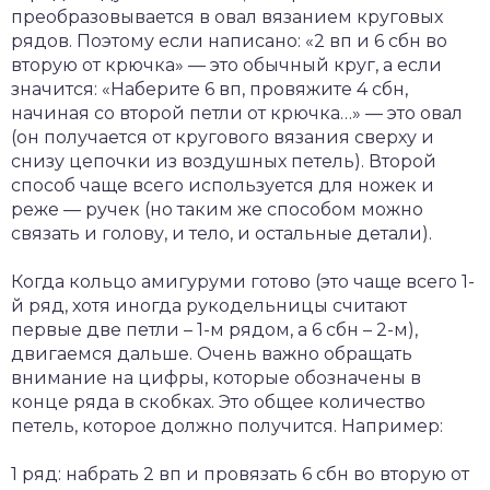
преобразовывается в овал вязанием круговых
рядов. Поэтому если написано: «2 вп и 6 сбн во
вторую от крючка» — это обычный круг, а если
значится: «Наберите 6 вп, провяжите 4 сбн,
начиная со второй петли от крючка…» — это овал
(он получается от кругового вязания сверху и
снизу цепочки из воздушных петель). Второй
способ чаще всего используется для ножек и
реже — ручек (но таким же способом можно
связать и голову, и тело, и остальные детали).
Когда кольцо амигуруми готово (это чаще всего 1-
й ряд, хотя иногда рукодельницы считают
первые две петли – 1-м рядом, а 6 сбн – 2-м),
двигаемся дальше. Очень важно обращать
внимание на цифры, которые обозначены в
конце ряда в скобках. Это общее количество
петель, которое должно получится. Например:
1 ряд: набрать 2 вп и провязать 6 сбн во вторую от