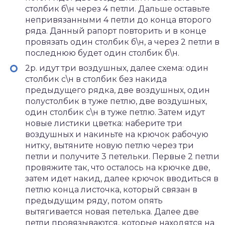
столбик б\н через 4 петли. Дальше оставьте
непривязанными 4 петли до конца второго
ряда. Данный рапорт повторить и в конце
провязать один столбик б\н, а через 2 петли в
последнюю будет один столбик б\н.
2р. идут три воздушных, далее схема: один
столбик с\н в столбик без накида
предыдущего рядка, две воздушных, один
полустолбик в туже петлю, две воздушных,
один столбик с\н в туже петлю. Затем идут
новые листики цветка: наберите три
воздушных и накиньте на крючок рабочую
нитку, вытяните новую петлю через три
петли и получите 3 петельки. Первые 2 петли
провяжите так, что осталось на крючке две,
затем идет накид, далее крючок вводиться в
петлю конца листочка, который связан в
предыдущим ряду, потом опять
вытягивается новая петелька. Далее две
петли провязываются, которые находятся на