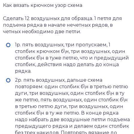
Как вязать крючком узор схема
Сделать 12 воздушных для образца. 1 петля для
подъема рядка в начале нечетных рядов, в
четных необходимо две петли.
1р. пять воздушных, три пропускаем, 1
столбик крючком б\н, три воздушных, один
столбик б\н в туже петлю, что и предыдущий
столбик, действия надо делать до конца
рядка.
2р. пять воздушных, дальше схема
повторяем: один столбик б\н в третью петлю
дуги, три воздушных, один столбик б\н в ту
же петлю, пять воздушных, один столбик б\н
в третью петлю дуги, три воздушных, один
столбик б\н в ту же петлю. В конце рядка
надо набрать две воздушные петли подъема
предыдущего рядка и делаем один столбик
без трех накидов. Повторять вязание до