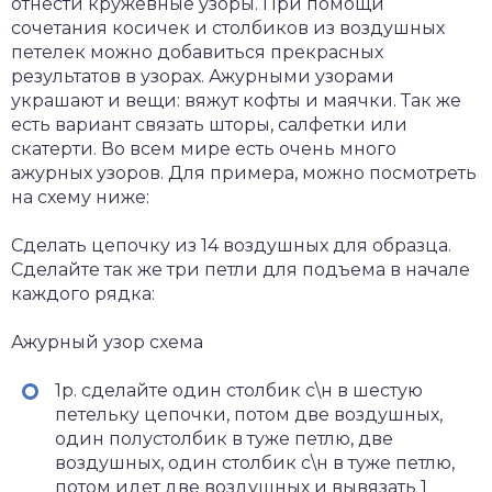
отнести кружевные узоры. При помощи
сочетания косичек и столбиков из воздушных
петелек можно добавиться прекрасных
результатов в узорах. Ажурными узорами
украшают и вещи: вяжут кофты и маячки. Так же
есть вариант связать шторы, салфетки или
скатерти. Во всем мире есть очень много
ажурных узоров. Для примера, можно посмотреть
на схему ниже:
Сделать цепочку из 14 воздушных для образца.
Сделайте так же три петли для подъема в начале
каждого рядка:
Ажурный узор схема
1р. сделайте один столбик с\н в шестую
петельку цепочки, потом две воздушных,
один полустолбик в туже петлю, две
воздушных, один столбик с\н в туже петлю,
потом идет две воздушных и вывязать 1