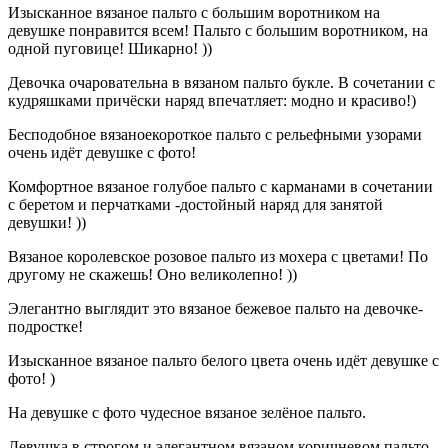
Изысканное вязаное пальто с большим воротником на
девушке понравится всем! Пальто с большим воротником, на
одной пуговице! Шикарно! ))
Девочка очаровательна в вязаном пальто букле. В сочетании с
кудряшками причёски наряд впечатляет: модно и красиво!)
Бесподобное вязаноекороткое пальто с рельефными узорами
очень идёт девушке с фото!
Комфортное вязаное голубое пальто с карманами в сочетании
с беретом и перчатками -достойный наряд для занятой
девушки! ))
Вязаное королевское розовое пальто из мохера с цветами! По
другому не скажешь! Оно великолепно! ))
Элегантно выглядит это вязаное бежевое пальто на девочке-
подростке!
Изысканное вязаное пальто белого цвета очень идёт девушке с
фото! )
На девушке с фото чудесное вязаное зелёное пальто.
Девушка в строгом и элегантном вязаном коричневом пальто