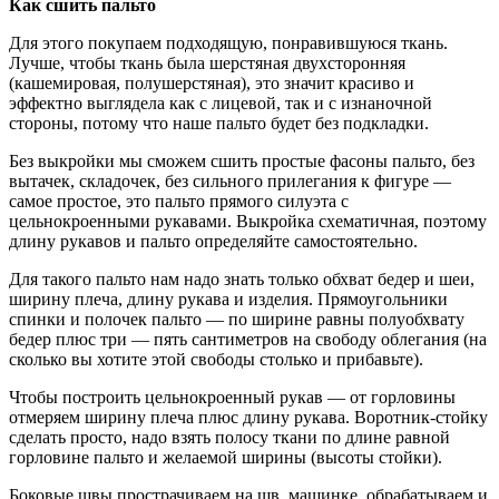
Как сшить пальто
Для этого покупаем подходящую, понравившуюся ткань.
Лучше, чтобы ткань была шерстяная двухсторонняя
(кашемировая, полушерстяная), это значит красиво и
эффектно выглядела как с лицевой, так и с изнаночной
стороны, потому что наше пальто будет без подкладки.
Без выкройки мы сможем сшить простые фасоны пальто, без
вытачек, складочек, без сильного прилегания к фигуре —
самое простое, это пальто прямого силуэта с
цельнокроенными рукавами. Выкройка схематичная, поэтому
длину рукавов и пальто определяйте самостоятельно.
Для такого пальто нам надо знать только обхват бедер и шеи,
ширину плеча, длину рукава и изделия. Прямоугольники
спинки и полочек пальто — по ширине равны полуобхвату
бедер плюс три — пять сантиметров на свободу облегания (на
сколько вы хотите этой свободы столько и прибавьте).
Чтобы построить цельнокроенный рукав — от горловины
отмеряем ширину плеча плюс длину рукава. Воротник-стойку
сделать просто, надо взять полосу ткани по длине равной
горловине пальто и желаемой ширины (высоты стойки).
Боковые швы прострачиваем на шв. машинке, обрабатываем и