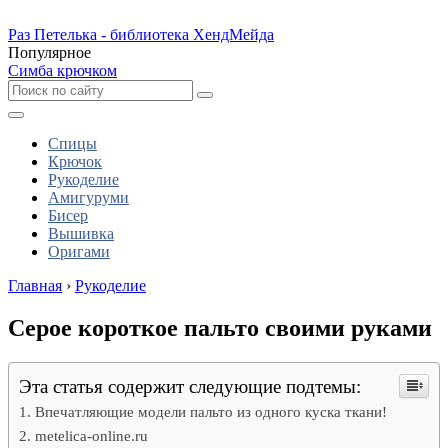
Раз Петелька - библиотека ХендМейда
Популярное
Симба крючком
Спицы
Крючок
Рукоделие
Амигуруми
Бисер
Вышивка
Оригами
Главная
›
Рукоделие
Серое короткое пальто своими руками
Эта статья содержит следующие подтемы:
Впечатляющие модели пальто из одного куска ткани!
metelica-online.ru