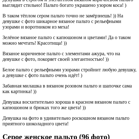
выглядит стильно! Пальто богато украшено узором коса! )
В таком тёплом сером пальто точно не замёрзнешь! )) На
девушке с фото шикарное вязаное пальто с рельефными
узорами и воротником из меха!
Зелёное вязаное пальто с капюшоном и цветами! Да о таком
можно мечтать! Красотища! ))
Вязаное коричневое пальто с элементами ажура, что на
девушке с фото, покоряет своей элегантностью! ))
Белое пальто с рельефными узорами стройнит любую девушку,
а девушке с фото пальто очень идёт! )
Забавная милашка в вязаном розовом пальто и шапочке сама
как картинка! ))
Девушка восхитительно хороша в красном вязаном пальто с
капюшоном и брюках того же цвета! ))
Девушка на фото в удивительно роскошном вязаном пальто
приятного шоколадного цвета!
Серое женское пальто (96 фото)