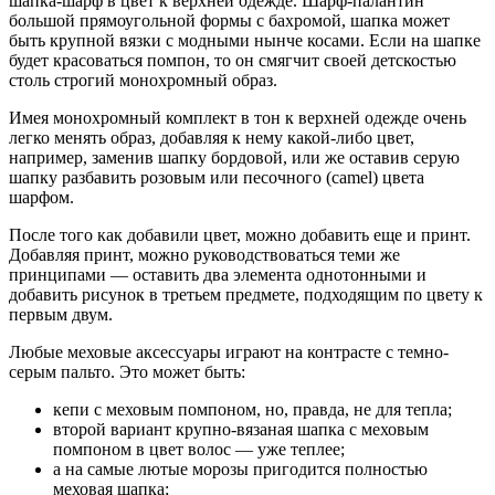
шапка-шарф в цвет к верхней одежде. Шарф-палантин
большой прямоугольной формы с бахромой, шапка может
быть крупной вязки с модными нынче косами. Если на шапке
будет красоваться помпон, то он смягчит своей детскостью
столь строгий монохромный образ.
Имея монохромный комплект в тон к верхней одежде очень
легко менять образ, добавляя к нему какой-либо цвет,
например, заменив шапку бордовой, или же оставив серую
шапку разбавить розовым или песочного (camel) цвета
шарфом.
После того как добавили цвет, можно добавить еще и принт.
Добавляя принт, можно руководствоваться теми же
принципами — оставить два элемента однотонными и
добавить рисунок в третьем предмете, подходящим по цвету к
первым двум.
Любые меховые аксессуары играют на контрасте с темно-
серым пальто. Это может быть:
кепи с меховым помпоном, но, правда, не для тепла;
второй вариант крупно-вязаная шапка с меховым
помпоном в цвет волос — уже теплее;
а на самые лютые морозы пригодится полностью
меховая шапка;