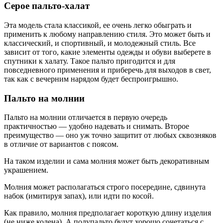
Серое пальто-халат
Эта модель стала классикой, ее очень легко обыграть и
применить к любому направлению стиля. Это может быть и
классический, и спортивный, и молодежный стиль. Все
зависит от того, какие элементы одежды и обуви выберете в
спутники к халату. Такое пальто пригодится и для
повседневного применения и приберечь для выходов в свет,
так как с вечерним нарядом будет беспроигрышно.
Пальто на молнии
Пальто на молнии отличается в первую очередь
практичностью — удобно надевать и снимать. Второе
преимущество — оно уж точно защитит от любых сквозняков
в отличие от вариантов с поясом.
На таком изделии и сама молния может быть декоративным
украшением.
Молния может располагаться строго посередине, сдвинута
набок (имитируя запах), или идти по косой.
Как правило, молния предполагает короткую длину изделия
(не ниже колена). А полупальто будут хорошо сочетаться с