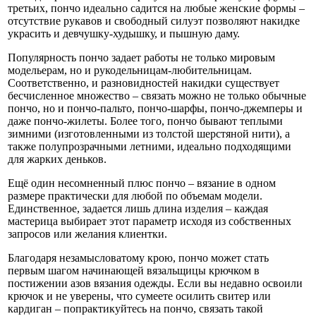
третьих, пончо идеально садится на любые женские формы –
отсутствие рукавов и свободный силуэт позволяют накидке
украсить и девчушку-худышку, и пышную даму.
Популярность пончо задает работы не только мировым
модельерам, но и рукодельницам-любительницам.
Соответственно, и разновидностей накидки существует
бесчисленное множество – связать можно не только обычные
пончо, но и пончо-пальто, пончо-шарфы, пончо-джемперы и
даже пончо-жилеты. Более того, пончо бывают теплыми
зимними (изготовленными из толстой шерстяной нити), а
также полупрозрачными летними, идеально подходящими
для жарких деньков.
Ещё один несомненный плюс пончо – вязание в одном
размере практически для любой по объемам модели.
Единственное, задается лишь длина изделия – каждая
мастерица выбирает этот параметр исходя из собственных
запросов или желания клиентки.
Благодаря незамысловатому крою, пончо может стать
первым шагом начинающей вязальщицы крючком в
постижении азов вязания одежды. Если вы недавно освоили
крючок и не уверены, что сумеете осилить свитер или
кардиган – попрактикуйтесь на пончо, связать такой