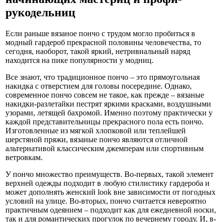
рукодельниц
Если раньше вязаное пончо с трудом могло пробиться в
модный гардероб прекрасной половины человечества, то
сегодня, наоборот, такой яркий, нетривиальный наряд
находится на пике популярности у модниц.
Все знают, что традиционное пончо – это прямоугольная
накидка с отверстием для головы посередине. Однако,
современное пончо совсем не такое, как прежде – вязаные
накидки-разлетайки пестрят яркими красками, воздушными
узорами, летящей бахромой. Именно поэтому практически у
каждой представительницы прекрасного пола есть пончо.
Изготовленные из мягкой хлопковой или теплейшей
шерстяной пряжи, вязаные пончо являются отличной
альтернативой классическим джемперам или спортивным
ветровкам.
У пончо множество преимуществ. Во-первых, такой элемент
верхней одежды подходит в любую стилистику гардероба и
может дополнять женский look вне зависимости от погодных
условий на улице. Во-вторых, пончо считается невероятно
практичным одеянием – подходит как для ежедневной носки,
так и для романтических прогулок по вечернему городу. И, в-