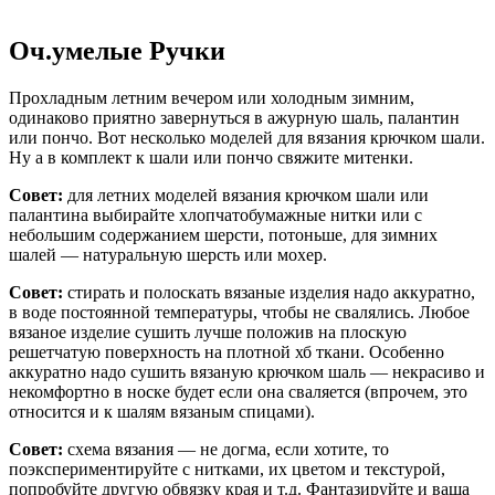
Оч.умелые Ручки
Прохладным летним вечером или холодным зимним,
одинаково приятно завернуться в ажурную шаль, палантин
или пончо. Вот несколько моделей для вязания крючком шали.
Ну а в комплект к шали или пончо свяжите митенки.
Совет:
для летних моделей вязания крючком шали или
палантина выбирайте хлопчатобумажные нитки или с
небольшим содержанием шерсти, потоньше, для зимних
шалей — натуральную шерсть или мохер.
Совет:
стирать и полоскать вязаные изделия надо аккуратно,
в воде постоянной температуры, чтобы не свалялись. Любое
вязаное изделие сушить лучше положив на плоскую
решетчатую поверхность на плотной хб ткани. Особенно
аккуратно надо сушить вязаную крючком шаль — некрасиво и
некомфортно в носке будет если она сваляется (впрочем, это
относится и к шалям вязаным спицами).
Совет:
схема вязания — не догма, если хотите, то
поэкспериментируйте с нитками, их цветом и текстурой,
попробуйте другую обвязку края и т.д. Фантазируйте и ваша