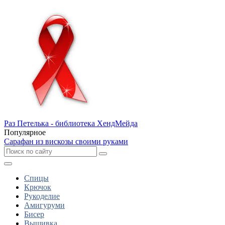
Раз Петелька - библиотека ХендМейда
Популярное
Сарафан из вискозы своими руками
Спицы
Крючок
Рукоделие
Амигуруми
Бисер
Вышивка