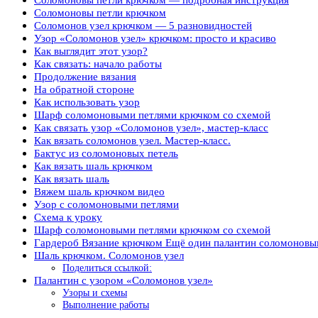
Соломоновы петли крючком
Соломонов узел крючком — 5 разновидностей
Узор «Соломонов узел» крючком: просто и красиво
Как выглядит этот узор?
Как связать: начало работы
Продолжение вязания
На обратной стороне
Как использовать узор
Шарф соломоновыми петлями крючком со схемой
Как связать узор «Соломонов узел», мастер-класс
Как вязать соломонов узел. Мастер-класс.
Бактус из соломоновых петель
Как вязать шаль крючком
Как вязать шаль
Вяжем шаль крючком видео
Узор с соломоновыми петлями
Схема к уроку
Шарф соломоновыми петлями крючком со схемой
Гардероб Вязание крючком Ещё один палантин соломонов
Шаль крючком. Соломонов узел
Поделиться ссылкой:
Палантин с узором «Соломонов узел»
Узоры и схемы
Выполнение работы