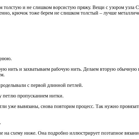
 толстую и не слишком ворсистую пряжу. Вещи с узором узла Со
венно, крючок тоже берем не слишком толстый – лучше металлич
днюю.
ю нить и захватываем рабочую нить. Делаем вторую обычную пе
ым.
 проделывали с первой длинной петлей.
ву петлю пропусканием нитки.
етли уже вывязаны, снова повторим процесс. Так нужно провязат
.
е на схему ниже. Она подробно иллюстрирует поэтапное вязани