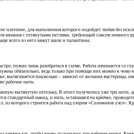
ное плетение, для выполнения которого подойдет любая без иск
ем вязания с оттянутыми петлями, требующий совсем немного в
Чаще всего из него вяжут шали и палантины.
стро, нужно лишь разобраться в схеме. Работа начинается со с
жны обязательно, ведь только при помощи них можно к чему-ниб
чке, вытягивается (насколько – зависит от желания мастерицы, и
ве рабочие нити.
анную вытянутую петельку. В итоге получилось уже три нити, д
тся стандартный накид, и нить, оставшаяся на крючке, проводит
кл, из которого строится работа над узором «Соломонов узел». 
на крючке так, чтобы вновь получилось три рабочие нитки. Крючо