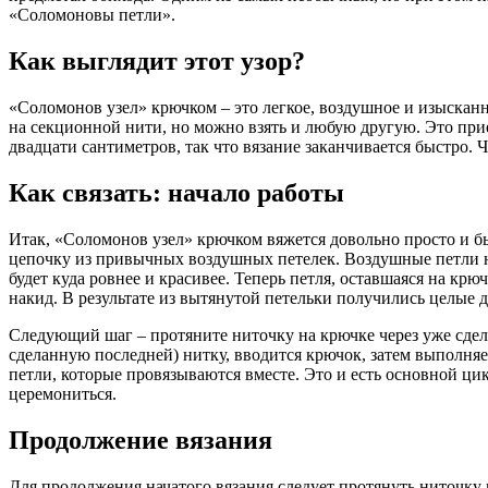
«Соломоновы петли».
Как выглядит этот узор?
«Соломонов узел» крючком – это легкое, воздушное и изыскан
на секционной нити, но можно взять и любую другую. Это при
двадцати сантиметров, так что вязание заканчивается быстро. 
Как связать: начало работы
Итак, «Соломонов узел» крючком вяжется довольно просто и бы
цепочку из привычных воздушных петелек. Воздушные петли ну
будет куда ровнее и красивее. Теперь петля, оставшаяся на крю
накид. В результате из вытянутой петельки получились целые д
Следующий шаг – протяните ниточку на крючке через уже сдел
сделанную последней) нитку, вводится крючок, затем выполняе
петли, которые провязываются вместе. Это и есть основной ци
церемониться.
Продолжение вязания
Для продолжения начатого вязания следует протянуть ниточку 