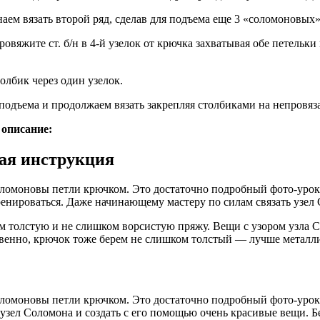
ем вязать второй ряд, сделав для подъема еще 3 «соломоновых»
овяжите ст. б/н в 4-й узелок от крючка захватывая обе петельк
олбик через один узелок.
 подъема и продолжаем вязать закрепляя столбиками на непровяз
 описание:
ая инструкция
ь соломоновы петли крючком. Это достаточно подробный фото-уро
ренироваться. Даже начинающему мастеру по силам связать узел 
 толстую и не слишком ворсистую пряжу. Вещи с узором узла Со
твенно, крючок тоже берем не слишком толстый — лучше металл
ь соломоновы петли крючком. Это достаточно подробный фото-уро
узел Соломона и создать с его помощью очень красивые вещи. Б