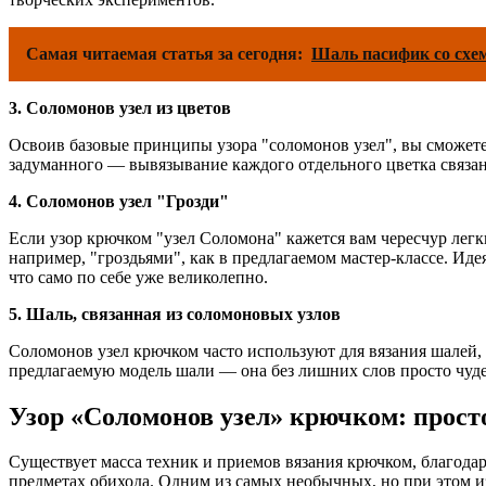
Самая читаемая статья за сегодня:
Шаль пасифик со схе
3. Соломонов узел из цветов
Освоив базовые принципы узора "соломонов узел", вы сможете 
задуманного — вывязывание каждого отдельного цветка связано
4. Соломонов узел "Грозди"
Если узор крючком "узел Соломона" кажется вам чересчур ле
например, "гроздьями", как в предлагаемом мастер-классе. Иде
что само по себе уже великолепно.
5. Шаль, связанная из соломоновых узлов
Соломонов узел крючком часто используют для вязания шалей, н
предлагаемую модель шали — она без лишних слов просто чуде
Узор «Соломонов узел» крючком: прост
Существует масса техник и приемов вязания крючком, благодар
предметах обихода. Одним из самых необычных, но при этом и