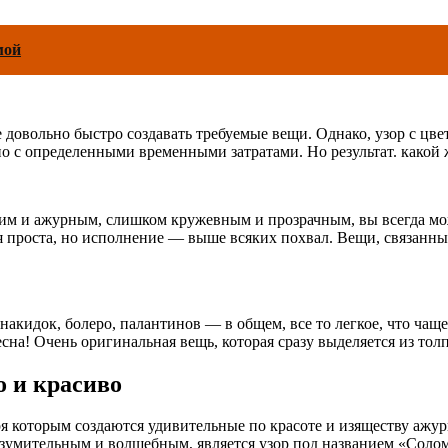
мой
довольно быстро создавать требуемые вещи. Однако, узор с цве
 с определенными временными затратами. Но результат. какой ж
гким и ажурным, слишком кружевным и прозрачным, вы всегда м
я проста, но исполнение — выше всяких похвал. Вещи, связанные
акидок, болеро, палантинов — в общем, все то легкое, что чаще
сна! Очень оригинальная вещь, которая сразу выделяется из то
о и красиво
я которым создаются удивительные по красоте и изяществу ажурн
зумительным и волшебным, является узор под названием «Солом