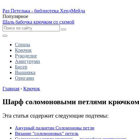
Раз Петелька - библиотека ХендМейда
Популярное
Шаль бабочка крючком со схемой
Спицы
Крючок
Рукоделие
Амигуруми
Бисер
Вышивка
Оригами
Главная
›
Крючок
Шарф соломоновыми петлями крючком 
Эта статья содержит следующие подтемы:
Ажурный палантин Соломоновы петли
Вязание "соломоновых" петель
Соломоновы петли крючком — подробная инструкция