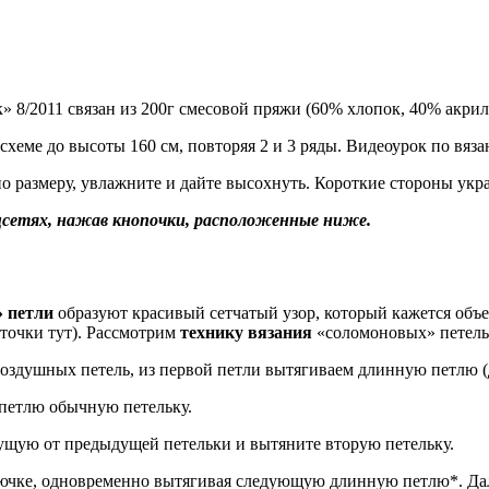
8/2011 связан из 200г смесовой пряжи (60% хлопок, 40% акрил)
 схеме до высоты 160 см, повторяя 2 и 3 ряды. Видеоурок по в
 размеру, увлажните и дайте высохнуть. Короткие стороны укра
соцсетях, нажав кнопочки, расположенные ниже.
 петли
образуют красивый сетчатый узор, который кажется об
фточки тут). Рассмотрим
технику вязания
«соломоновых» петель
 воздушных петель, из первой петли вытягиваем длинную петлю (
 петлю обычную петельку.
дущую от предыдущей петельки и вытяните вторую петельку.
рючке, одновременно вытягивая следующую длинную петлю*. Дал