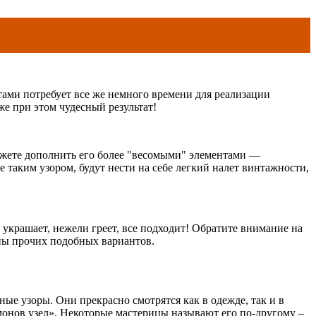
тами потребует все же немного времени для реализации
е при этом чудесный результат!
ожете дополнить его более "весомыми" элементами —
 таким узором, будут нести на себе легкий налет винтажности,
 украшает, нежели греет, все подходит! Обратите внимание на
лпы прочих подобных вариантов.
ые узоры. Они прекрасно смотрятся как в одежде, так и в
онов узел». Некоторые мастерицы называют его по-другому –