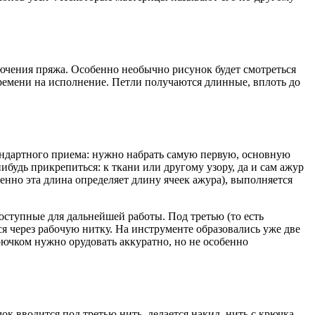
лючения пряжа. Особенно необычно рисунок будет смотреться
ремени на исполнение. Петли получаются длинные, вплоть до
тандартного приема: нужно набрать самую первую, основную
удь прикрепиться: к ткани или другому узору, да и сам ажур
менно эта длина определяет длину ячеек ажура), выполняется
оступные для дальнейшей работы. Под третью (то есть
ся через рабочую нитку. На инструменте образовались уже две
Крючком нужно орудовать аккуратно, но не особенно
к вводится под третью нить, делается накид, нить с крючка