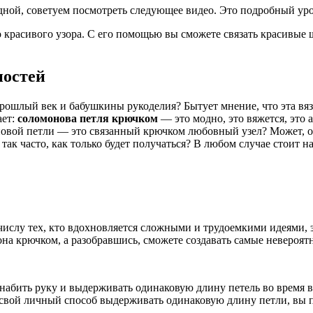
ядной, советуем посмотреть следующее видео. Это подробный ур
ого красивого узора. С его помощью вы сможете связать красивы
ностей
рошлый век и бабушкины рукоделия? Бытует мнение, что эта вяз
ает:
соломонова петля крючком
— это модно, это вяжется, это 
новой петли — это связанный крючком любовный узел? Может, оно
 так часто, как только будет получаться? В любом случае стоит 
числу тех, кто вдохновляется сложными и трудоемкими идеями, э
мона крючком, а разобравшись, сможете создавать самые невероят
абить руку и выдерживать одинаковую длину петель во время вс
я свой личный способ выдерживать одинаковую длину петли, вы 