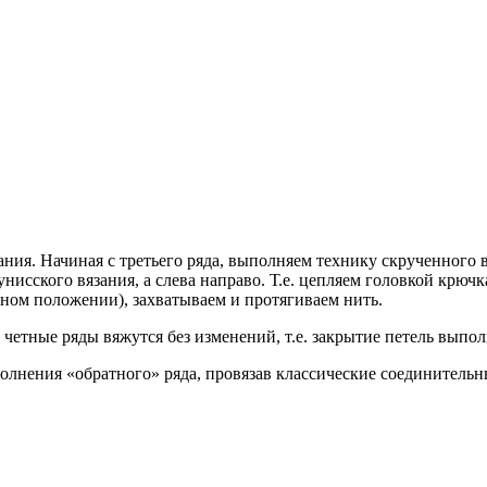
ания. Начиная с третьего ряда, выполняем технику скрученного в
унисского вязания, а слева направо. Т.е. цепляем головкой крюч
бном положении), захватываем и протягиваем нить.
 четные ряды вяжутся без изменений, т.е. закрытие петель выпо
олнения «обратного» ряда, провязав классические соединительн