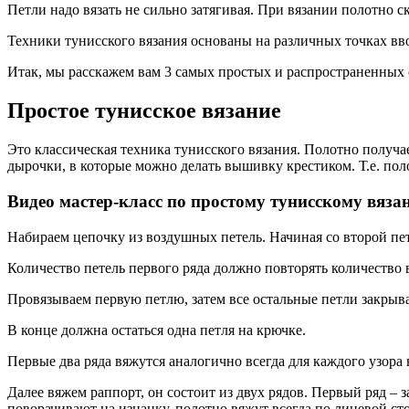
Петли надо вязать не сильно затягивая. При вязании полотно с
Техники тунисского вязания основаны на различных точках вво
Итак, мы расскажем вам 3 самых простых и распространенных 
Простое тунисское вязание
Это классическая техника тунисского вязания. Полотно получа
дырочки, в которые можно делать вышивку крестиком. Т.е. пол
Видео мастер-класс по простому тунисскому вяза
Набираем цепочку из воздушных петель. Начиная со второй пет
Количество петель первого ряда должно повторять количество 
Провязываем первую петлю, затем все остальные петли закрыв
В конце должна остаться одна петля на крючке.
Первые два ряда вяжутся аналогично всегда для каждого узора 
Далее вяжем раппорт, он состоит из двух рядов. Первый ряд – з
поворачивают на изнанку, полотно вяжут всегда по лицевой ст