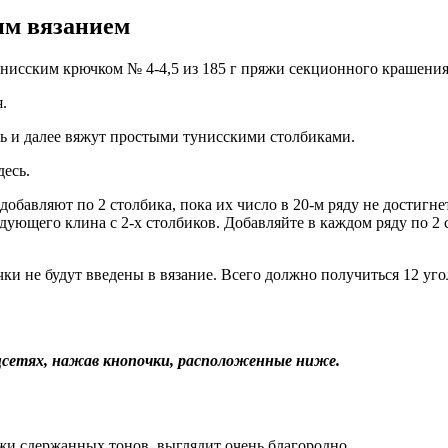
им вязанием
исским крючком № 4-4,5 из 185 г пряжи секционного крашения (
.
ь и далее вяжут простыми тунисскими столбиками.
десь.
обавляют по 2 столбика, пока их число в 20-м ряду не достигнет
ющего клина с 2-х столбиков. Добавляйте в каждом ряду по 2 ст
почки не будут введены в вязание. Всего должно получиться 12 
соцсетях, нажав кнопочки, расположенные ниже.
жи сдержанных тонов, выглядит очень благородно.