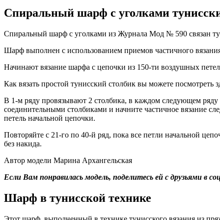
Спиральный шарф с уголками тунисск
Спиральный шарф с уголками из Журнала Мод № 590 связан тун
Шарф выполнен с использованием приемов частичного вязания
Начинают вязание шарфа с цепочки из 150-ти воздушных петел
Как вязать простой тунисский столбик вы можете посмотреть з
В 1-м ряду провязывают 2 столбика, в каждом следующем ряду д
соединительными столбиками и начните частичное вязание следу
петель начальной цепочки.
Повторяйте с 21-го по 40-й ряд, пока все петли начальной це
без накида.
Автор модели Марина Архангельская
Если Вам понравилась модель, поделитесь ей с друзьями в 
Шарф в тунисской технике
Этот шарф, выполненный в технике тунисского вязания из пря