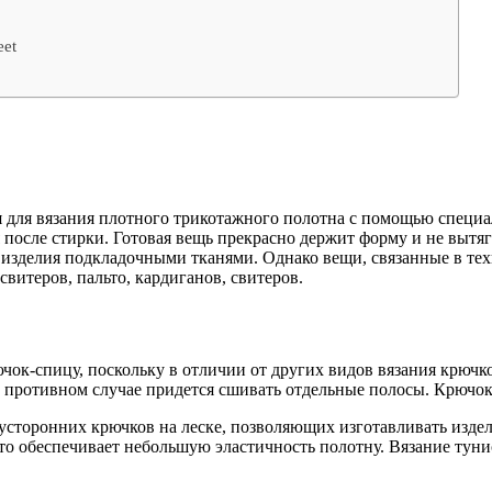
eet
я для вязания плотного трикотажного полотна с помощью специ
после стирки. Готовая вещь прекрасно держит форму и не вытяг
зделия подкладочными тканями. Однако вещи, связанные в техн
витеров, пальто, кардиганов, свитеров.
ок-спицу, поскольку в отличии от других видов вязания крючко
 противном случае придется сшивать отдельные полосы. Крючок 
сторонних крючков на леске, позволяющих изготавливать изде
о обеспечивает небольшую эластичность полотну. Вязание туни