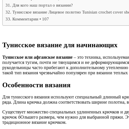
Для кого наш портал о вязании?
Тунисское вязание Лицевое полотно Tunisian crochet cover sh
Комментарии • 107
Тунисское вязание для начинающих
Тунисское или афганское вязание
– это техника, используема
получается тугим, почти не тянущимся и не деформирующимся 
рукодельницы часто прибегают к дополнительному утеплению и
такой тип вязания чрезвычайно популярен при вязании теплых с
Особенности вязания
Для тунисского вязания используют специальный длинный крюч
ряда. Длина крючка должна соответствовать ширине полотна, в
Существует множество специальных удлиненных крючков и дву
крючок бОльшего размера, чем нужно для выбранной пряжи. Эт
традиционное вязание крючком.