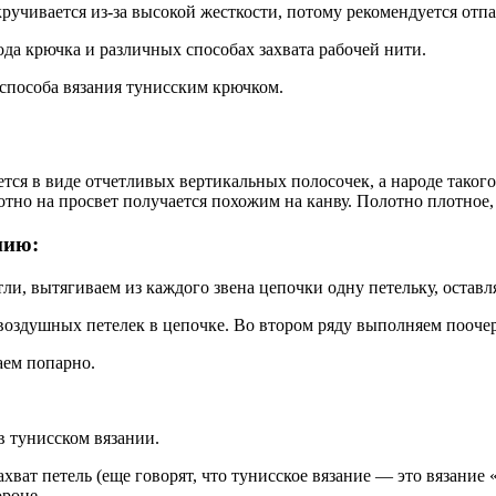
кручивается из-за высокой жесткости, потому рекомендуется отпа
да крючка и различных способах захвата рабочей нити.
способа вязания тунисским крючком.
ется в виде отчетливых вертикальных полосочек, а народе таког
отно на просвет получается похожим на канву. Полотно плотное,
нию:
ли, вытягиваем из каждого звена цепочки одну петельку, оставл
воздушных петелек в цепочке. Во втором ряду выполняем поочер
аем попарно.
в тунисском вязании.
ахват петель (еще говорят, что тунисское вязание — это вязание
ороне.