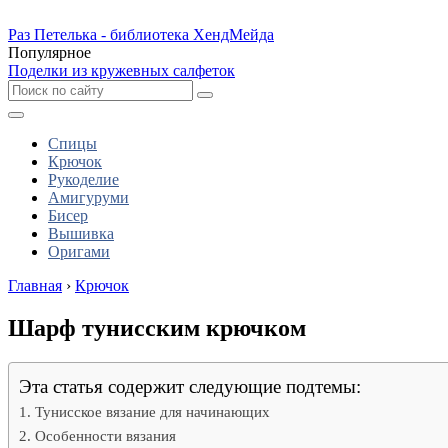
Раз Петелька - библиотека ХендМейда
Популярное
Поделки из кружевных салфеток
Спицы
Крючок
Рукоделие
Амигуруми
Бисер
Вышивка
Оригами
Главная
›
Крючок
Шарф тунисским крючком
Эта статья содержит следующие подтемы:
Тунисское вязание для начинающих
Особенности вязания