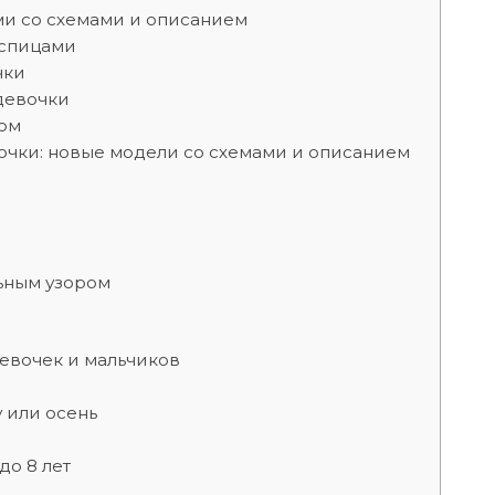
ми со схемами и описанием
 спицами
чки
девочки
ком
вочки: новые модели со схемами и описанием
ьным узором
евочек и мальчиков
у или осень
до 8 лет