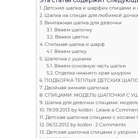
Эта статья содержит следующ
Детские шапка и шарфик спицами и 
Шапка на спицах для любимой дочк
Винтажная шапка для девочки
Вяжем шапочку
Вяжем цветок
Стильная шапка и шарф
Вяжем шапку
Шапочка с ушками
Вяжем основную часть шапки
Отделка нижнего края шнуром
ПОДБОРКА ТЕПЛЫХ ДЕТСКИХ ШАП
Двойная зимняя шапочка
СПИЦАМИ: МОДЕЛЬ ШАПОЧКИ С УШ
Шапка для девочки спицами: модель
19.09.2013 by kolibri · Leave a Commen
Детская шапочка спицами с косами I 
06.12.2012 by kolibri · 2 Comments
Детская шапочка спицами с узором 