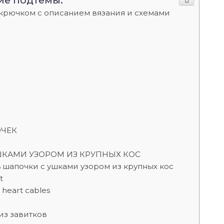
ие подтемы:
крючком с описанием вязания и схемами
и
ОЧЕК
КАМИ УЗОРОМ ИЗ КРУПНЫХ КОС
 шапочки с ушками узором из крупных кос
t
heart cables
из завитков