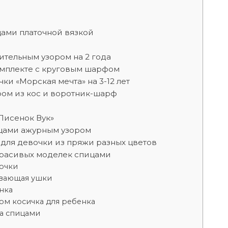
цами платочной вязкой
ительным узором на 2 года
омплекте с круговым шарфом
и «Морская мечта» на 3-12 лет
ром из кос и воротник-шарф
Лисенок Вук»
ицами ажурным узором
для девочки из пряжи разных цветов
красивых моделек спицами
очки
ывающая ушки
нка
ом косичка для ребенка
ка спицами