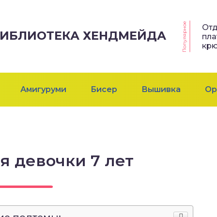
Популярное
Отд
 БИБЛИОТЕКА ХЕНДМЕЙДА
пла
кр
Амигуруми
Бисер
Вышивка
Ор
я девочки 7 лет