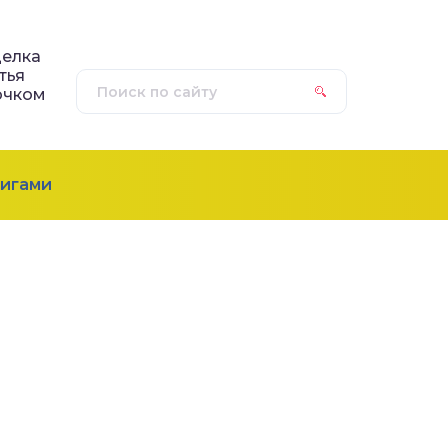
елка
тья
ючком
игами