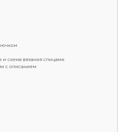
крючком
 и схема вязания спицами
ми с описанием