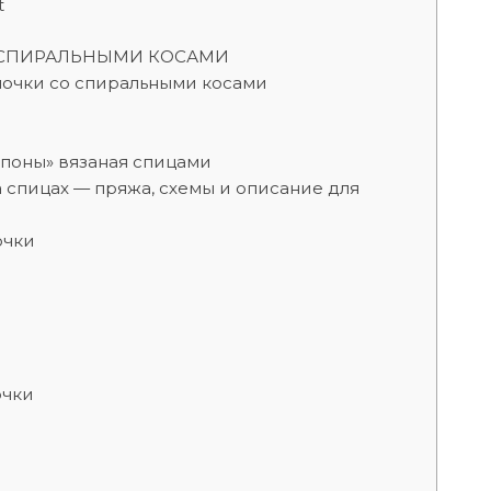
t
 СПИРАЛЬНЫМИ КОСАМИ
почки со спиральными косами
поны» вязаная спицами
а спицах — пряжа, схемы и описание для
очки
очки