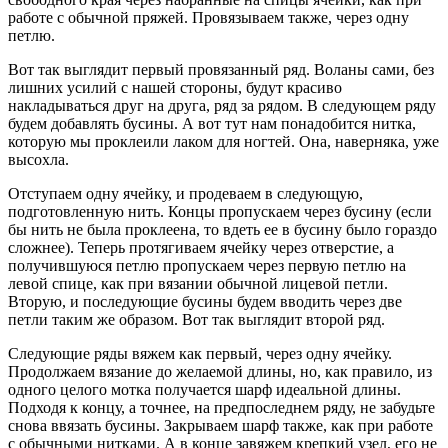
работе с обычной пряжей. Провязываем также, через одну
петлю.
Вот так выглядит первый провязанный ряд. Воланы сами, без
лишних усилий с нашей стороны, будут красиво
накладываться друг на друга, ряд за рядом. В следующем ряду
будем добавлять бусины. А вот тут нам понадобится нитка,
которую мы проклеили лаком для ногтей. Она, наверняка, уже
высохла.
Отступаем одну ячейку, и продеваем в следующую,
подготовленную нить. Концы пропускаем через бусину (если
бы нить не была проклеена, то вдеть ее в бусину было гораздо
сложнее). Теперь протягиваем ячейку через отверстие, а
получившуюся петлю пропускаем через первую петлю на
левой спице, как при вязании обычной лицевой петли.
Вторую, и последующие бусины будем вводить через две
петли таким же образом. Вот так выглядит второй ряд.
Следующие ряды вяжем как первый, через одну ячейку.
Продолжаем вязание до желаемой длины, но, как правило, из
одного целого мотка получается шарф идеальной длины.
Подходя к концу, а точнее, на предпоследнем ряду, не забудьте
снова ввязать бусины. Закрываем шарф также, как при работе
с обычными нитками. А в конце завяжем крепкий узел, его не