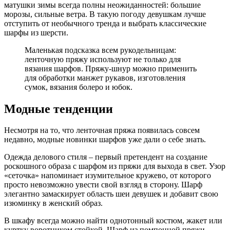
матушки зимы всегда полны неожиданностей: большие
морозы, сильные ветра. В такую погоду девушкам лучше
отступить от необычного тренда и выбрать классические
шарфы из шерсти.
Маленькая подсказка всем рукодельницам:
ленточную пряжу используют не только для
вязания шарфов. Пряжу-шнур можно применить
для обработки манжет рукавов, изготовления
сумок, вязания болеро и юбок.
Модные тенденции
Несмотря на то, что ленточная пряжа появилась совсем
недавно, модные новинки шарфов уже дали о себе знать.
Одежда делового стиля – первый претендент на создание
роскошного образа с шарфом из пряжи для выхода в свет. Узор
«сеточка» напоминает изумительное кружево, от которого
просто невозможно увести свой взгляд в сторону. Шарф
элегантно замаскирует область шеи девушек и добавит свою
изюминку в женский образ.
В шкафу всегда можно найти однотонный костюм, жакет или
куртку воротником стойкой. Шарф из помпонной пряжи