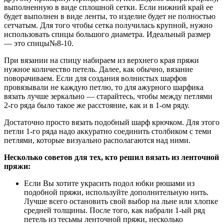
выполненную в виде сплошной сетки. Если нижний край ее
будет выполнен в виде ленты, то изделие будет не полностью
сетчатым. Для того чтобы сетка получилась крупной, нужно
использовать спицы большого диаметра. Идеальный размер
— это спицы№8-10.
При вязании на спицу набираем из верхнего края пряжи
нужное количество петель. Далее, как обычно, вязание
поворачиваем. Если для создания волнистых шарфов
провязывали не каждую петлю, то для ажурного шарфика
вязать лучше зеркально — старайтесь, чтобы между петлями
2-го ряда было такое же расстояние, как и в 1-ом ряду.
Достаточно просто вязать подобный шарф крючком. Для этого
петли 1-го ряда надо аккуратно соединить столбиком с теми
петлями, которые визуально располагаются над ними.
Несколько советов для тех, кто решил вязать из ленточной
пряжи:
Если Вы хотите украсить подол юбки рюшами из
подобной пряжи, используйте дополнительную нить.
Лучше всего остановить свой выбор на льне или хлопке
средней толщины. После того, как набрали 1-ый ряд
петель из тесьмы ленточной пряжи, несколько