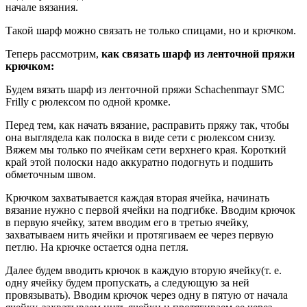
начале вязания.
Такой шарф можно связать не только спицами, но и крючком.
Теперь рассмотрим,
как связать шарф из ленточной пряжи
крючком:
Будем вязать шарф из ленточной пряжи Schachenmayr SMC
Frilly с рюлексом по одной кромке.
Перед тем, как начать вязание, расправить пряжу так, чтобы
она выглядела как полоска в виде сети с рюлексом снизу.
Вяжем мы только по ячейкам сети верхнего края. Короткий
край этой полоски надо аккуратно подогнуть и подшить
обметочным швом.
Крючком захватывается каждая вторая ячейка, начинать
вязание нужно с первой ячейки на подгибке. Вводим крючок
в первую ячейку, затем вводим его в третью ячейку,
захватываем нить ячейки и протягиваем ее через первую
петлю. На крючке остается одна петля.
Далее будем вводить крючок в каждую вторую ячейку(т. е.
одну ячейку будем пропускать, а следующую за ней
провязывать). Вводим крючок через одну в пятую от начала