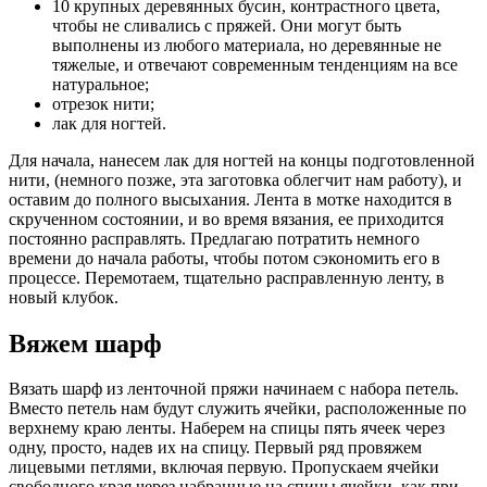
10 крупных деревянных бусин, контрастного цвета,
чтобы не сливались с пряжей. Они могут быть
выполнены из любого материала, но деревянные не
тяжелые, и отвечают современным тенденциям на все
натуральное;
отрезок нити;
лак для ногтей.
Для начала, нанесем лак для ногтей на концы подготовленной
нити, (немного позже, эта заготовка облегчит нам работу), и
оставим до полного высыхания. Лента в мотке находится в
скрученном состоянии, и во время вязания, ее приходится
постоянно расправлять. Предлагаю потратить немного
времени до начала работы, чтобы потом сэкономить его в
процессе. Перемотаем, тщательно расправленную ленту, в
новый клубок.
Вяжем шарф
Вязать шарф из ленточной пряжи начинаем с набора петель.
Вместо петель нам будут служить ячейки, расположенные по
верхнему краю ленты. Наберем на спицы пять ячеек через
одну, просто, надев их на спицу. Первый ряд провяжем
лицевыми петлями, включая первую. Пропускаем ячейки
свободного края через набранные на спицы ячейки, как при