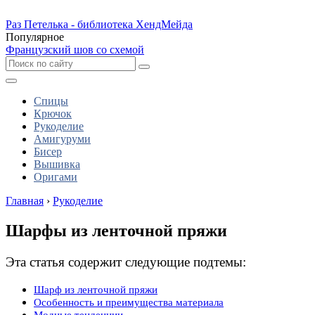
Раз Петелька - библиотека ХендМейда
Популярное
Французский шов со схемой
Спицы
Крючок
Рукоделие
Амигуруми
Бисер
Вышивка
Оригами
Главная
›
Рукоделие
Шарфы из ленточной пряжи
Эта статья содержит следующие подтемы:
Шарф из ленточной пряжи
Особенность и преимущества материала
Модные тенденции