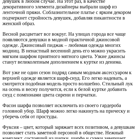
девушек в любом случае. На этот раз, в качестве
декоративного элемента дизайнеры выбрали шарф из
ленточной пряжи. Соблазнительное платье с ярким декором
подчеркнет стройность девушек, добавляя пикантности в
женский образ.
Весной расцветает все вокруг. На улицах города все чаще
появляются девушки в модной практичной джинсовой
одежде. Джинсовый пиджак – любимая одежда многих
модниц. В ненастный весенний день его можно украсить
мягким шарфом приятного мятного цвета. Узкие джинсы
станут великолепным дополнением к куртке из денима.
Вот уже не один сезон подряд самым модным аксессуаром к
верхней одежде является шарф-снуд. Его легко надевать, а
смотрится подобная модель просто волшебно. Стильный лук
на осень и весну получится, если к белой куртке добавить
снуд с помпонами цвета сирени и перчатки.
Фасон шарфа позволяет исключить из своего гардероба
головной убор. Шарф можно легко накинуть на прическу и
уберечь себя от простуды.
Фуксия – цвет, который заряжает всех позитивом, а девушкам
позволяет стать заметной персоной в обществе. Нежный
комплект, состоящий из шапки, шарфа и сумки завершает