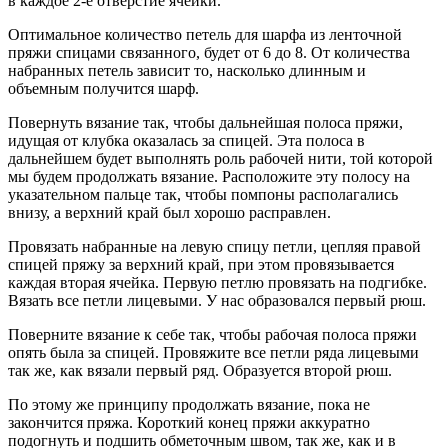
в каждое 2-е отверстие ячейки.
Оптимальное количество петель для шарфа из ленточной
пряжи спицами связанного, будет от 6 до 8. От количества
набранных петель зависит то, насколько длинным и
объемным получится шарф.
Повернуть вязание так, чтобы дальнейшая полоса пряжи,
идущая от клубка оказалась за спицей. Эта полоса в
дальнейшем будет выполнять роль рабочей нити, той которой
мы будем продолжать вязание. Расположите эту полосу на
указательном пальце так, чтобы помпоны располагались
внизу, а верхний край был хорошо расправлен.
Провязать набранные на левую спицу петли, цепляя правой
спицей пряжу за верхний край, при этом провязывается
каждая вторая ячейка. Первую петлю провязать на подгибке.
Вязать все петли лицевыми. У нас образовался первый рюш.
Поверните вязание к себе так, чтобы рабочая полоса пряжи
опять была за спицей. Провяжите все петли ряда лицевыми
так же, как вязали первый ряд. Образуется второй рюш.
По этому же принципу продолжать вязание, пока не
закончится пряжа. Короткий конец пряжи аккуратно
подогнуть и подшить обметочным швом, так же, как и в