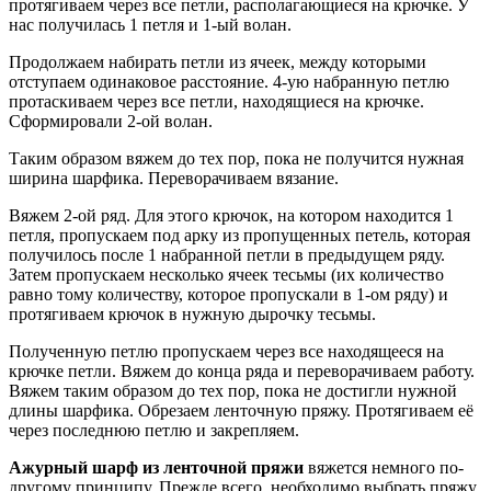
протягиваем через все петли, располагающиеся на крючке. У
нас получилась 1 петля и 1-ый волан.
Продолжаем набирать петли из ячеек, между которыми
отступаем одинаковое расстояние. 4-ую набранную петлю
протаскиваем через все петли, находящиеся на крючке.
Сформировали 2-ой волан.
Таким образом вяжем до тех пор, пока не получится нужная
ширина шарфика. Переворачиваем вязание.
Вяжем 2-ой ряд. Для этого крючок, на котором находится 1
петля, пропускаем под арку из пропущенных петель, которая
получилось после 1 набранной петли в предыдущем ряду.
Затем пропускаем несколько ячеек тесьмы (их количество
равно тому количеству, которое пропускали в 1-ом ряду) и
протягиваем крючок в нужную дырочку тесьмы.
Полученную петлю пропускаем через все находящееся на
крючке петли. Вяжем до конца ряда и переворачиваем работу.
Вяжем таким образом до тех пор, пока не достигли нужной
длины шарфика. Обрезаем ленточную пряжу. Протягиваем её
через последнюю петлю и закрепляем.
Ажурный шарф из ленточной пряжи
вяжется немного по-
другому принципу. Прежде всего, необходимо выбрать пряжу,