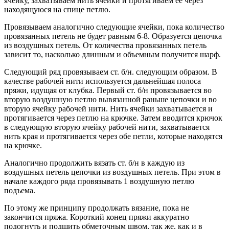
ячейку, захватываем нить ячейки и протягиваем ее через
находящуюся на спице петлю.
Провязываем аналогично следующие ячейки, пока количество
провязанных петель не будет равным 6-8. Образуется цепочка
из воздушных петель. От количества провязанных петель
зависит то, насколько длинным и объемным получится шарф.
Следующий ряд провязываем ст. б/н. следующим образом. В
качестве рабочей нити используется дальнейшая полоса
пряжи, идущая от клубка. Первый ст. б/н провязывается во
вторую воздушную петлю вывязанной раньше цепочки и во
вторую ячейку рабочей нити. Нить ячейки захватывается и
протягивается через петлю на крючке. Затем вводится крючок
в следующую вторую ячейку рабочей нити, захватывается
нить края и протягивается через обе петли, которые находятся
на крючке.
Аналогично продолжить вязать ст. б/н в каждую из
воздушных петель цепочки из воздушных петель. При этом в
начале каждого ряда провязывать 1 воздушную петлю
подъема.
По этому же принципу продолжать вязание, пока не
закончится пряжа. Короткий конец пряжи аккуратно
подогнуть и подшить обметочным швом, так же, как и в