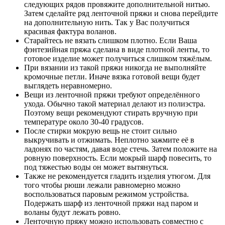
следующих рядов провяжите дополнительной нитью.
Затем сделайте ряд ленточной пряжи и снова перейдите
на дополнительную нить. Так у Вас получиться
красивая фактура воланов.
Старайтесь не вязать слишком плотно. Если Ваша
фэнтезийная пряжа сделана в виде плотной ленты, то
готовое изделие может получиться слишком тяжёлым.
При вязании из такой пряжи никогда не выполняйте
кромочные петли. Иначе вязка готовой вещи будет
выглядеть неравномерно.
Вещи из ленточной пряжи требуют определённого
ухода. Обычно такой материал делают из полиэстра.
Поэтому вещи рекомендуют стирать вручную при
температуре около 30-40 градусов.
После стирки мокрую вещь не стоит сильно
выкручивать и отжимать. Неплотно зажмите её в
ладонях по частям, давая воде стечь. Затем положите на
ровную поверхность. Если мокрый шарф повесить, то
под тяжестью воды он может вытянуться.
Также не рекомендуется гладить изделия утюгом. Для
того чтобы рюши лежали равномерно можно
воспользоваться паровым режимом устройства.
Подержать шарф из ленточной пряжи над паром и
воланы будут лежать ровно.
Ленточную пряжу можно использовать совместно с