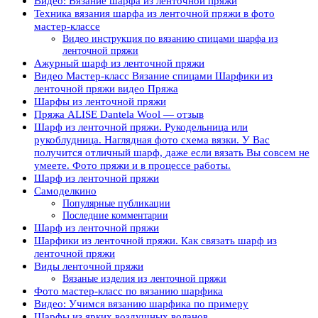
Видео: Вязание шарфа из ленточной пряжи
Техника вязания шарфа из ленточной пряжи в фото
мастер-классе
Видео инструкция по вязанию спицами шарфа из
ленточной пряжи
Ажурный шарф из ленточной пряжи
Видео Мастер-класс Вязание спицами Шарфики из
ленточной пряжи видео Пряжа
Шарфы из ленточной пряжи
Пряжа ALISE Dantela Wool — отзыв
Шарф из ленточной пряжи. Рукодельница или
рукоблудница. Наглядная фото схема вязки. У Вас
получится отличный шарф, даже если вязать Вы совсем не
умеете. Фото пряжи и в процессе работы.
Шарф из ленточной пряжи
Самоделкино
Популярные публикации
Последние комментарии
Шарф из ленточной пряжи
Шарфики из ленточной пряжи. Как связать шарф из
ленточной пряжи
Виды ленточной пряжи
Вязаные изделия из ленточной пряжи
Фото мастер-класс по вязанию шарфика
Видео: Учимся вязанию шарфика по примеру
Шарфы из ярких воздушных воланов