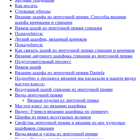
Как носить
Стильные образы
Вязание шарфа из ленточной пряжи. Способы вязания
шарфа крючками и спицами
Вяжем шарф из ленточной пряжи спицами
Понадобится:
Легкий шарфик, вязанный крючком
Понадобится:
Как связать шарф из ленточной пряжи спицами и крючком
Вязание ажурного шарфика спицами из ленточной пряжи
Подготовительный процесс
Вяжем шарф
Вязание шарфа из ленточной пряжи Dantela
Подробно о проццесе вязания мы расказали в нашем видео
мастер-классе:
Воздушный шарф спицами из ленточной пряжи
Виды ленточной пряжи
Вязаные изделия из ленточной пряжи
Мастер-класс по вязанию шарфика
Видео: Учимся вязанию шарфика по примеру
Шарфы из ярких воздушных воланов
Свойства ленточной пряжи и вязание из нее чудесных
шарфиков спицами
Виды вязки и узоры из ленточной пряжи