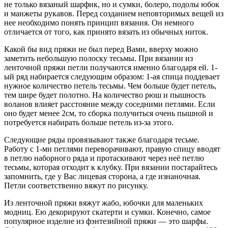
не только вязаный шарфик, но и сумки, болеро, подолы юбок
и манжеты рукавов. Перед созданием неповторимых вещей из
нее необходимо понять принцип вязания. Он немного
отличается от того, как принято вязать из обычных ниток.
Какой бы вид пряжи не был перед Вами, вверху можно
заметить небольшую полоску тесьмы. При вязании из
ленточной пряжи петли получаются именно благодаря ей. 1-
ый ряд набирается следующим образом: 1-ая спица поддевает
нужное количество петель тесьмы. Чем больше будет петель,
тем шире будет полотно. На количество рюш и пышность
воланов влияет расстояние между соседними петлями. Если
оно будет менее 2см, то сборка получиться очень пышной и
потребуется набирать больше петель из-за этого.
Следующие ряды провязывают также благодаря тесьме.
Работу с 1-ми петлями переворачивают, правую спицу вводят
в петлю наборного ряда и протаскивают через неё петлю
тесьмы, которая отходит к клубку. При вязании постарайтесь
запомнить, где у Вас лицевая сторона, а где изнаночная.
Петли соответственно вяжут по рисунку.
Из ленточной пряжи вяжут жабо, юбочки для маленьких
модниц. Ею декорируют скатерти и сумки. Конечно, самое
популярное изделие из фэнтезийной пряжи — это шарфы.