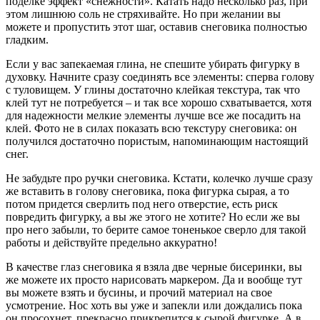
поделке эффект «снежности». Катать надо несколько раз, при
этом лишнюю соль не стряхивайте. Но при желании вы
можете и пропустить этот шаг, оставив снеговика полностью
гладким.
Если у вас запекаемая глина, не спешите убирать фигурку в
духовку. Начните сразу соединять все элементы: сперва голову
с туловищем. У глины достаточно клейкая текстура, так что
клей тут не потребуется – и так все хорошо схватывается, хотя
для надежности мелкие элементы лучше все же посадить на
клей. Фото не в силах показать всю текстуру снеговика: он
получился достаточно пористым, напоминающим настоящий
снег.
Не забудьте про ручки снеговика. Кстати, колечко лучше сразу
же вставить в голову снеговика, пока фигурка сырая, а то
потом придется сверлить под него отверстие, есть риск
повредить фигурку, а вы же этого не хотите? Но если же вы
про него забыли, то берите самое тоненькое сверло для такой
работы и действуйте предельно аккуратно!
В качестве глаз снеговика я взяла две черные бисеринки, вы
же можете их просто нарисовать маркером. Да и вообще тут
вы можете взять и бусины, и прочий материал на свое
усмотрение. Нос хоть вы уже и запекли или дождались пока
он просохнет, прекрасно прикрепится к сырой фигурке. А в