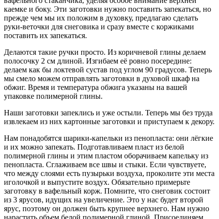
вафельного стаканчика, уделяя особое внимание верхней
каемке и боку. Эти заготовки нужно поставить запекаться, но
прежде чем мы их положим в духовку, предлагаю сделать
руки-веточки для снеговика и сразу вместе с коржиками
поставить их запекаться.
Делаются такие ручки просто. Из коричневой глины делаем
полосочку 2 см длиной. Изгибаем её ровно посередине:
делаем как бы локтевой сустав под углом 90 градусов. Теперь
мы смело можем отправлять заготовки в духовой шкаф на
обжиг. Время и температура обжига указаны на вашей
упаковке полимерной глины.
Наши заготовки запеклись и уже остыли. Теперь мы без труда
извлекаем из них картонные заготовки и приступаем к декору.
Нам понадобятся шарики-капельки из пенопласта: они лёгкие
и их можно запекать. Подготавливаем пласт из белой
полимерной глины и этим пластом оборачиваем капельку из
пенопласта. Сглаживаем все швы и стыки. Если чувствуете,
что между слоями есть пузырьки воздуха, проколите эти места
иголочкой и выпустите воздух. Обязательно примерьте
заготовку в вафельный корж. Помните, что снеговик состоит
из 3 ярусов, идущих на увеличение. Это у нас будет второй
ярус, поэтому он должен быть крупнее верхнего. Нам нужно
нарастить объем белой полимерной глиной. Присоединяем