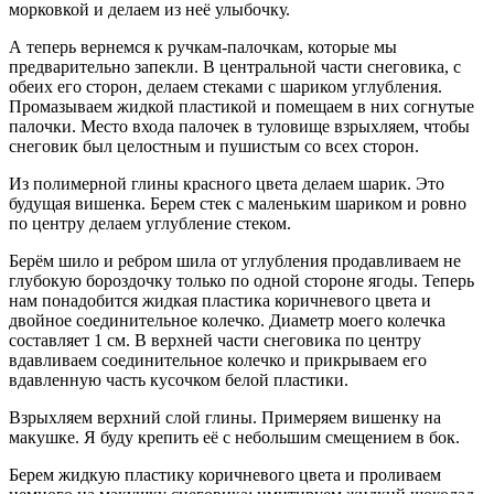
морковкой и делаем из неё улыбочку.
А теперь вернемся к ручкам-палочкам, которые мы
предварительно запекли. В центральной части снеговика, с
обеих его сторон, делаем стеками с шариком углубления.
Промазываем жидкой пластикой и помещаем в них согнутые
палочки. Место входа палочек в туловище взрыхляем, чтобы
снеговик был целостным и пушистым со всех сторон.
Из полимерной глины красного цвета делаем шарик. Это
будущая вишенка. Берем стек с маленьким шариком и ровно
по центру делаем углубление стеком.
Берём шило и ребром шила от углубления продавливаем не
глубокую бороздочку только по одной стороне ягоды. Теперь
нам понадобится жидкая пластика коричневого цвета и
двойное соединительное колечко. Диаметр моего колечка
составляет 1 см. В верхней части снеговика по центру
вдавливаем соединительное колечко и прикрываем его
вдавленную часть кусочком белой пластики.
Взрыхляем верхний слой глины. Примеряем вишенку на
макушке. Я буду крепить её с небольшим смещением в бок.
Берем жидкую пластику коричневого цвета и проливаем