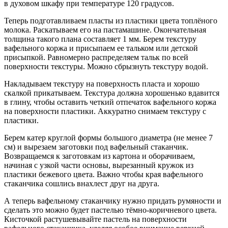
в духовом шкафу при температуре 120 градусов.
Теперь подготавливаем пласты из пластики цвета топлёного
молока. Раскатываем его на пастамашине. Окончательная
толщина такого плана составляет 1 мм. Берем текстуру
вафельного коржа и присыпаем ее тальком или детской
присыпкой. Равномерно распределяем тальк по всей
поверхности текстуры. Можно сбрызнуть текстуру водой.
Накладываем текстуру на поверхность пласта и хорошо
скалкой прикатываем. Текстура должна хорошенько вдавится
в глину, чтобы оставить четкий отпечаток вафельного коржа
на поверхности пластики. Аккуратно снимаем текстуру с
пластики.
Берем катер круглой формы большого диаметра (не менее 7
см) и вырезаем заготовки под вафельный стаканчик.
Возвращаемся к заготовкам из картона и оборачиваем,
начиная с узкой части основы, вырезанный кружок из
пластики бежевого цвета. Важно чтобы края вафельного
стаканчика сошлись внахлест друг на друга.
А теперь вафельному стаканчику нужно придать румяности и
сделать это можно будет пастелью тёмно-коричневого цвета.
Кисточкой растушевывайте пастель на поверхности