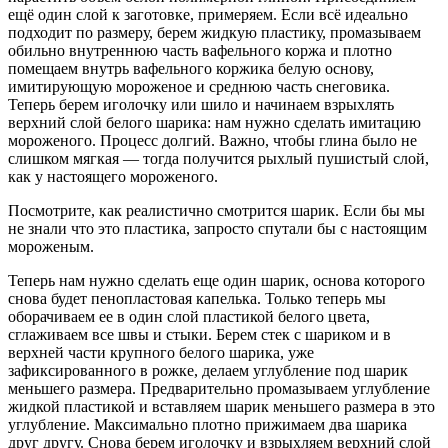
ещё один слой к заготовке, примеряем. Если всё идеально
подходит по размеру, берем жидкую пластику, промазываем
обильно внутреннюю часть вафельного коржа и плотно
помещаем внутрь вафельного коржика белую основу,
имитирующую мороженое и среднюю часть снеговика.
Теперь берем иголочку или шило и начинаем взрыхлять
верхний слой белого шарика: нам нужно сделать имитацию
мороженого. Процесс долгий. Важно, чтобы глина было не
слишком мягкая — тогда получится рыхлый пушистый слой,
как у настоящего мороженого.
Посмотрите, как реалистично смотрится шарик. Если бы мы
не знали что это пластика, запросто спутали бы с настоящим
мороженым.
Теперь нам нужно сделать еще один шарик, основа которого
снова будет пенопластовая капелька. Только теперь мы
оборачиваем ее в один слой пластикой белого цвета,
сглаживаем все швы и стыки. Берем стек с шариком и в
верхней части крупного белого шарика, уже
зафиксированного в рожке, делаем углубление под шарик
меньшего размера. Предварительно промазываем углубление
жидкой пластикой и вставляем шарик меньшего размера в это
углубление. Максимально плотно прижимаем два шарика
друг другу. Снова берем иголочку и взрыхляем верхний слой