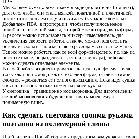
ПВА.
Мелко рвем бумагу, замачиваем в воде (достаточно 15 минут),
для того, чтобы она стала мягкой, податливой и пластичной,
после этого сливаем воду и отжимаем бумажные комочки.
Добавляем ПВА, в пропорции, чтобы получилось некое
подобие пластичной массы, которой можно придавать форму.
В работе можно использовать миксер- измельчитель, для
увеличения скорости работы, а так же можно подготовить
остову из фольги – для меньшего расхода массы папье-маше.
Так же можно работать как со всей формой цельно, т.е. как на
рисунке выше, не разделяя на детали (три шара), либо же
можно сделать отдельные элементы.
В своей работе я ориентировалась на цельную форму. После
того, как при помощи массы набрана форма, остается самое
сложное – дождаться ее полного высыхания. Пока идет сушка,
я выполняю остальные элементы своей куклы.
У снеговика – традиционно нос морковка. Для изготовления
сочной морковочки я буду использовать запекаемую
полимерную глину.
Как сделать снеговика своими руками
поэтапно из полимерной глины
Приближается Новый год и мы предлагаем вам украсить свою