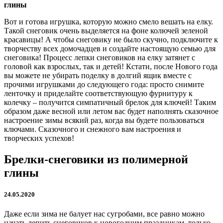
глины
Вот и готова игрушка, которую можно смело вешать на елку.
Такой снеговик очень выделяется на фоне колючей зеленой
красавицы! А чтобы снеговику не было скучно, подключите к
творчеству всех домочадцев и создайте настоящую семью для
снеговика! Процесс лепки снеговиков на елку затянет с
головой как взрослых, так и детей! Кстати, после Нового года
вы можете не убирать поделку в долгий ящик вместе с
прочими игрушками до следующего года: просто снимите
ленточку и приделайте соответствующую фурнитуру к
колечку – получится симпатичный брелок для ключей! Таким
образом даже весной или летом вас будет наполнять сказочное
настроение зимы всякий раз, когда вы будете пользоваться
ключами. Сказочного и снежного вам настроения и
творческих успехов!
Брелки-снеговики из полимерной
глины
24.05.2020
Даже если зима не балует нас сугробами, все равно можно
начать лепить снеговиков к новогодним праздникам, только