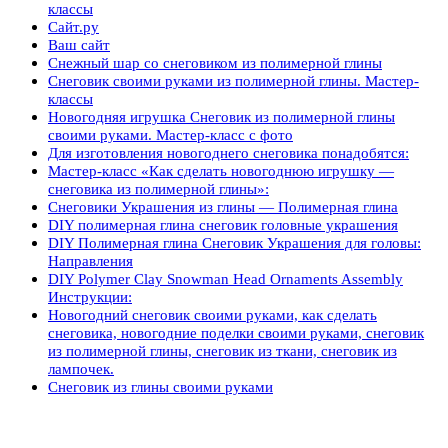
классы
Сайт.ру
Ваш сайт
Снежный шар со снеговиком из полимерной глины
Снеговик своими руками из полимерной глины. Мастер-
классы
Новогодняя игрушка Снеговик из полимерной глины
своими руками. Мастер-класс с фото
Для изготовления новогоднего снеговика понадобятся:
Мастер-класс «Как сделать новогоднюю игрушку —
снеговика из полимерной глины»:
Снеговики Украшения из глины — Полимерная глина
DIY полимерная глина снеговик головные украшения
DIY Полимерная глина Снеговик Украшения для головы:
Направления
DIY Polymer Clay Snowman Head Ornaments Assembly
Инструкции:
Новогодний снеговик своими руками, как сделать
снеговика, новогодние поделки своими руками, снеговик
из полимерной глины, снеговик из ткани, снеговик из
лампочек.
Снеговик из глины своими руками