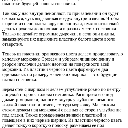
пластики будущей головы снеговика.
Так как у нас внутри пенопласт, то при запекании он будет
сжиматься, чуть выдавливая воздух внутри изделия. Чтобы
шарики из пенопласта вдруг не лопнули, нужно иголочкой
делать проколы до пенопласта в разных местах снеговика.
Только не делайте огромные дырочки, и если они видны,
замаскируйте их: взрыхлите пластику белого цвета возле
отверстия.
Теперь из пластики оранжевого цвета делаем продолговатую
капельку морковку. Срезаем и убираем лишнюю длину и
ребром иголочки делаем насечки на поверхности всей
морковки. Из пластики черного цвета формируем два
одинаковых по размеру маленьких шарика — это будущие
глазки снеговика.
Берем стек с шариком и делаем углубление ровно по центру
лицевой стороны головы снеговика. Расширяем его под
диаметр морковки, наносим внутрь углубления немного
жидкой пластики и помещаем туда морковку. Маленьким
стеком делаем над морковкой с разных её сторон углубление
под глазки. Также промазываем жидкой пластикой и
помещаем в них черные шарики. Из пластики чёрного цвета
делает тонкую короткую полоску, размещаем ее под