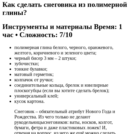
Как сделать снеговика из полимерной
глины?
Инструменты и материалы Время: 1
час • Сложность: 7/10
полимерная глина белого, черного, оранжевого,
желтого, коричневого и зеленого цвета;
черный бисер 3 мм – 2 штуки;
зубочистки;
тонкие булавки;
матовый герметик;
колпачок от ручки;
соединительные кольца, брелок и ювелирные
плоскогубцы (если вы хотите сделать брелок);
универсальный клей;
кусок картона.
Снеговик – обязательный атрибут Нового Года и
Рождества. Из чего только не делают
рукодельницыснеговиков: ваты, носков, колгот,
бумаги, фетра и даже пластиковых ложек! И,
отвечая на вопрос, из чего же ещё можно сделать