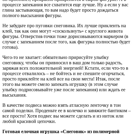
процессе запекания все схватится еще лучше. Ну а если у вас
глина застывающая, то вам надо будет просто дождаться
полного высыхания фигуры.
Не забудьте про пуговки снеговика. Их лучше приклеить на
клей, так как они могут «соскользнуть» с круглого живота
фигуры. Отверстия-точки тоже дорисовываются маркером (в
случае с запеканием после того, как фигурка полностью будет
готова).
Чего-то не хватает: обязательно пририсуйте улыбку
снеговику, чтобы он привносил в ваш дом только радость,
заряжая всех положительной энергией! Кстати, если что-то в
процессе отвалилось – не бойтесь и не спешите огорчаться,
просто приклейте на клей все на свои места! Итак, после
этого вы можете смело запекать игрушку (в этом случае
улыбку подрисовывайте уже после запекания) или ждать ее
высыхания.
В качестве подвеса можно взять атласную ленточку в тон
самой поделки. Проденьте ее в колечко и завяжите бантиком –
все просто! Хотя подвес вы можете сделать и из ниток или
любой красивой цепочки.
Готовая елочная игрушка «Снеговик» из полимерной