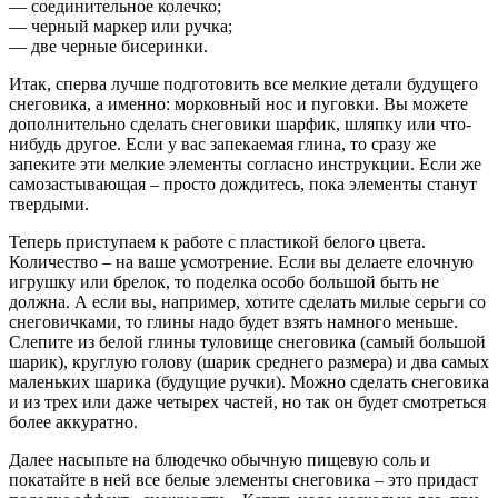
— соединительное колечко;
— черный маркер или ручка;
— две черные бисеринки.
Итак, сперва лучше подготовить все мелкие детали будущего
снеговика, а именно: морковный нос и пуговки. Вы можете
дополнительно сделать снеговики шарфик, шляпку или что-
нибудь другое. Если у вас запекаемая глина, то сразу же
запеките эти мелкие элементы согласно инструкции. Если же
самозастывающая – просто дождитесь, пока элементы станут
твердыми.
Теперь приступаем к работе с пластикой белого цвета.
Количество – на ваше усмотрение. Если вы делаете елочную
игрушку или брелок, то поделка особо большой быть не
должна. А если вы, например, хотите сделать милые серьги со
снеговичками, то глины надо будет взять намного меньше.
Слепите из белой глины туловище снеговика (самый большой
шарик), круглую голову (шарик среднего размера) и два самых
маленьких шарика (будущие ручки). Можно сделать снеговика
и из трех или даже четырех частей, но так он будет смотреться
более аккуратно.
Далее насыпьте на блюдечко обычную пищевую соль и
покатайте в ней все белые элементы снеговика – это придаст