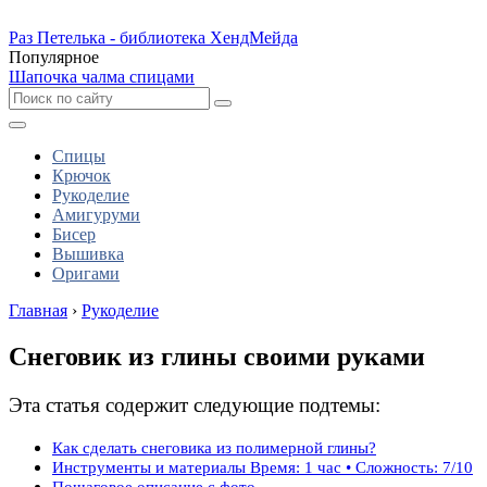
Раз Петелька - библиотека ХендМейда
Популярное
Шапочка чалма спицами
Спицы
Крючок
Рукоделие
Амигуруми
Бисер
Вышивка
Оригами
Главная
›
Рукоделие
Снеговик из глины своими руками
Эта статья содержит следующие подтемы:
Как сделать снеговика из полимерной глины?
Инструменты и материалы Время: 1 час • Сложность: 7/10
Пошаговое описание с фото