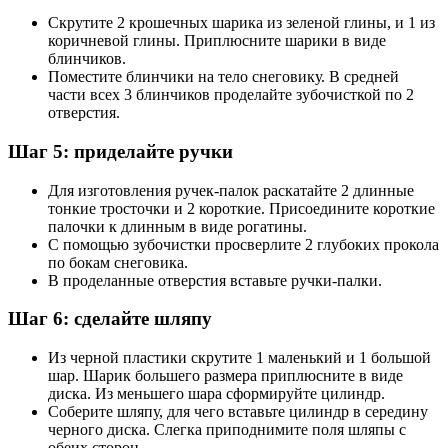
Скрутите 2 крошечных шарика из зеленой глины, и 1 из
коричневой глины. Приплюсните шарики в виде
блинчиков.
Поместите блинчики на тело снеговику. В средней
части всех 3 блинчиков проделайте зубочисткой по 2
отверстия.
Шаг 5: приделайте ручки
Для изготовления ручек-палок раскатайте 2 длинные
тонкие тросточки и 2 короткие. Присоедините короткие
палочки к длинным в виде рогатины.
С помощью зубочистки просверлите 2 глубоких прокола
по бокам снеговика.
В проделанные отверстия вставьте ручки-палки.
Шаг 6: сделайте шляпу
Из черной пластики скрутите 1 маленький и 1 большой
шар. Шарик большего размера приплюсните в виде
диска. Из меньшего шара сформируйте цилиндр.
Соберите шляпу, для чего вставьте цилиндр в середину
черного диска. Слегка приподнимите поля шляпы с
обеих сторон.