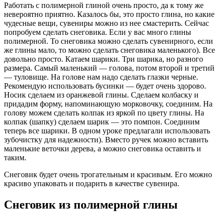
Работать с полимерной глиной очень просто, да к тому же
невероятно приятно. Казалось бы, это просто глина, но какие
чудесные вещи, сувениры можно из нее смастерить. Сейчас
попробуем сделать снеговика. Если у вас много глины
полимерной. То снеговика можно сделать сувенирного, если
же глины мало, то можно сделать снеговика маленького). Все
довольно просто. Катаем шарики. Три шарика, но разного
размера. Самый маленький — голова, потом второй и третий
— туловище. На голове нам надо сделать глазки черные.
Рекомендую использовать бусинки — будет очень здорово.
Носик сделаем из оранжевой глины. Сделаем колбаску и
придадим форму, напоминающую морковочку, соединим. На
голову можем сделать колпак из яркой по цвету глины. На
колпак (шапку) сделаем шарик — это помпон. Соединим
теперь все шарики. В одном уроке предлагали использовать
зубочистку для надежности). Вместо ручек можно вставить
маленькие веточки дерева, а можно снеговика оставить и
таким.
Снеговик будет очень трогательным и красивым. Его можно
красиво упаковать и подарить в качестве сувенира.
Снеговик из полимерной глины