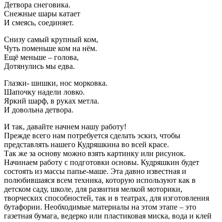
Детвора снеговика.
Снежные шары катает
И смеясь, соединяет.
Cнизу самый крупный ком,
Чуть поменьше ком на нём.
Ещё меньше – голова,
Дотянулись мы едва.
Глазки- шишки, нос морковка.
Шапочку надели ловко.
Яркий шарф, в руках метла.
И довольна детвора.
И так, давайте начнем нашу работу!
Прежде всего нам потребуется сделать эскиз, чтобы
представлять нашего Кудряшкина во всей красе.
Так же за основу можно взять картинку или рисунок.
Начинаем работу с подготовки основы. Кудряшкин будет
состоять из массы папье-маше. Эта давно известная и
полюбившаяся всем техника, которую используют как в
детском саду, школе, для развития мелкой моторики,
творческих способностей, так и в театрах, для изготовления
бутафории. Необходимые материалы на этом этапе – это
газетная бумага, ведерко или пластиковая миска, вода и клей