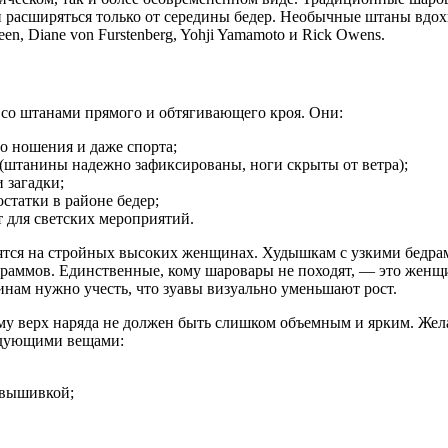
и расширяться только от середины бедер. Необычные штаны вдо
, Diane von Furstenberg, Yohji Yamamoto и Rick Owens.
со штанами прямого и обтягивающего кроя. Они:
о ношения и даже спорта;
 (штанины надежно зафиксированы, ноги скрыты от ветра);
 загадки;
статки в районе бедер;
 для светских мероприятий.
тся на стройных высоких женщинах. Худышкам с узкими бедрами
раммов. Единственные, кому шаровары не походят, — это женщ
ам нужно учесть, что зуавы визуально уменьшают рост.
у верх наряда не должен быть слишком объемным и ярким. Жел
ледующими вещами:
 вышивкой;