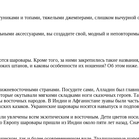
униками и топами, тяжелыми джемперами, слишком вычурной о
льными аксессуарами, вы создадите свой, модный и неповторимы
ся шаровары. Кроме того, за ними закрепились такие названия,
оких штанов, и каковы особенности их ношения? Об этом ниже.
лижневосточными странами. Посудите сами, Алладин был главны
торые окутывали мягкими складками ноги сказочных героев. Так
ы восточных народов. В Индии и Афганистане зуавы были часть
жских казаков. Украинские шаровары носятся навыпуск и подп
ли увлечены всем экзотическим и восточным. Дети цветов носи
ю Европу шаровары пришли из Индии около пяти лет назад. Сн
ическом, так и более осовремененном виде. Традиционные шаро