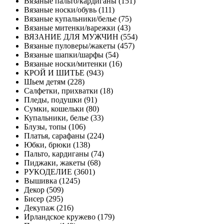
Вязаные пальто/кардиганы (151)
Вязаные носки/обувь (111)
Вязаные купальники/белье (75)
Вязаные митенки/варежки (43)
ВЯЗАНИЕ ДЛЯ МУЖЧИН (554)
Вязаные пуловеры/жакеты (457)
Вязаные шапки/шарфы (54)
Вязаные носки/митенки (16)
КРОЙ И ШИТЬЕ (943)
Шьем детям (228)
Салфетки, прихватки (18)
Пледы, подушки (91)
Сумки, кошельки (80)
Купальники, белье (33)
Блузы, топы (106)
Платья, сарафаны (224)
Юбки, брюки (138)
Пальто, кардиганы (74)
Пиджаки, жакеты (68)
РУКОДЕЛИЕ (3601)
Вышивка (1245)
Декор (509)
Бисер (295)
Декупаж (216)
Ирландское кружево (179)