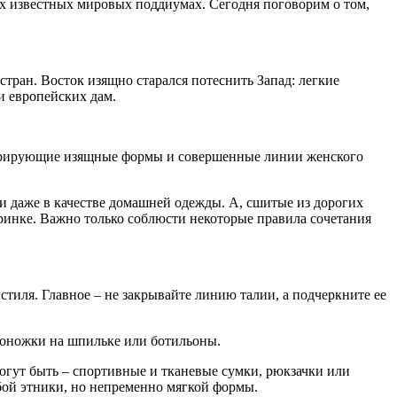
ых известных мировых поддиумах. Сегодня поговорим о том,
стран. Восток изящно старался потеснить Запад: легкие
и европейских дам.
стрирующие изящные формы и совершенные линии женского
и даже в качестве домашней одежды. А, сшитые из дорогих
еринке. Важно только соблюсти некоторые правила сочетания
тиля. Главное – не закрывайте линию талии, а подчеркните ее
осоножки на шпильке или ботильоны.
могут быть – спортивные и тканевые сумки, рюкзачки или
бой этники, но непременно мягкой формы.