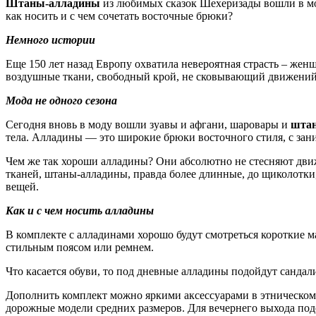
Штаны-алладины
из любимых сказок Шехеризады вошли в мод
как носить и с чем сочетать восточные брюки?
Немного истории
Еще 150 лет назад Европу охватила невероятная страсть – жен
воздушные ткани, свободный крой, не сковывающий движений,
Мода не одного сезона
Сегодня вновь в моду вошли зуавы и афгани, шаровары и
шта
тела. Алладины — это широкие брюки восточного стиля, с з
Чем же так хороши алладины? Они абсолютно не стесняют движ
тканей, штаны-алладины, правда более длинные, до щиколотки
вещей.
Как и с чем носить алладины
В комплекте с алладинами хорошо будут смотреться короткие м
стильным поясом или ремнем.
Что касается обуви, то под дневные алладины подойдут сандал
Дополнить комплект можно яркими аксессуарами в этническом с
дорожные модели средних размеров. Для вечернего выхода по