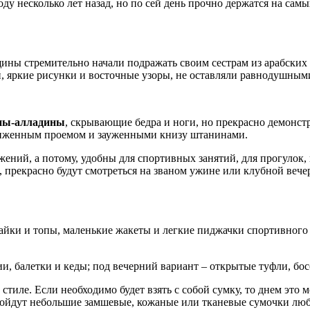
у несколько лет назад, но по сей день прочно держатся на сам
щины стремительно начали подражать своим сестрам из арабских 
 яркие рисунки и восточные узоры, не оставляли равнодушным
ны-алладины
, скрывающие бедра и ноги, но прекрасно демон
аниженным проемом и зауженными книзу штанинами.
ений, а потому, удобны для спортивных занятий, для прогулок, 
, прекрасно будут смотреться на званом ужине или клубной веч
айки и топы, маленькие жакеты и легкие пиджачки спортивного с
ии, балетки и кеды; под вечерний вариант – открытые туфли, б
тиле. Если необходимо будет взять с собой сумку, то днем это 
дойдут небольшие замшевые, кожаные или тканевые сумочки лю