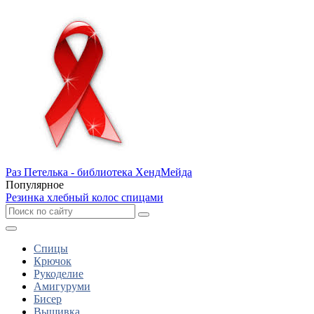
Раз Петелька - библиотека ХендМейда
Популярное
Резинка хлебный колос спицами
Спицы
Крючок
Рукоделие
Амигуруми
Бисер
Вышивка