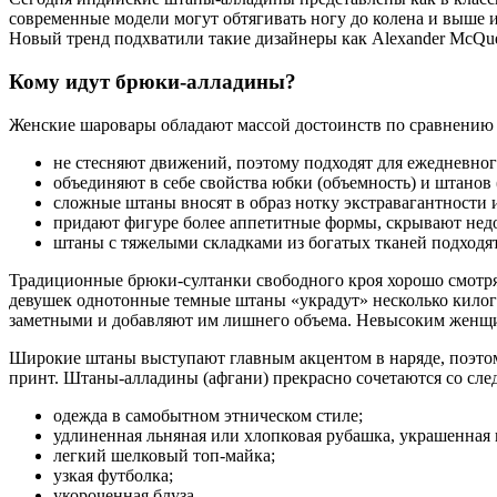
современные модели могут обтягивать ногу до колена и выше 
Новый тренд подхватили такие дизайнеры как Alexander McQueen
Кому идут брюки-алладины?
Женские шаровары обладают массой достоинств по сравнению 
не стесняют движений, поэтому подходят для ежедневног
объединяют в себе свойства юбки (объемность) и штанов
сложные штаны вносят в образ нотку экстравагантности и
придают фигуре более аппетитные формы, скрывают недо
штаны с тяжелыми складками из богатых тканей подходят
Традиционные брюки-султанки свободного кроя хорошо смотря
девушек однотонные темные штаны «украдут» несколько килог
заметными и добавляют им лишнего объема. Невысоким женщин
Широкие штаны выступают главным акцентом в наряде, поэтом
принт. Штаны-алладины (афгани) прекрасно сочетаются со с
одежда в самобытном этническом стиле;
удлиненная льняная или хлопковая рубашка, украшенная
легкий шелковый топ-майка;
узкая футболка;
укороченная блуза.