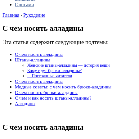
Оригами
Главная
›
Рукоделие
С чем носить алладины
Эта статья содержит следующие подтемы:
С чем носить алладины
Штаны-алладины
Женские штаны-алладины — история вещи
Кому идут брюки-алладины?
—Постоянные читатели
С чем носить алладины
Модные советы: с чем носить брюки-аладдины
С чем носить брюки-аладдины
С чем и как носить штаны-алладины?
Алладины
С чем носить алладины