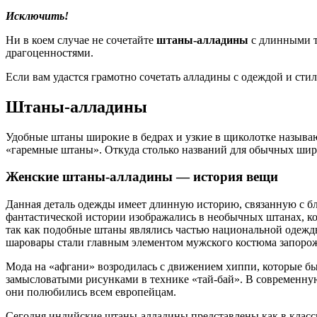
Исключить!
Ни в коем случае не сочетайте
штаны-алладины
с длинными т
драгоценностями.
Если вам удастся грамотно сочетать алладины с одеждой и сти
Штаны-алладины
Удобные штаны широкие в бедрах и узкие в щиколотке называют
«гаремные штаны». Откуда столько названий для обычных шир
Женские штаны-алладины — история вещи
Данная деталь одежды имеет длинную историю, связанную с б
фантастической истории изображались в необычных штанах, ко
так как подобные штаны являлись частью национальной одежд
шаровары стали главным элементом мужского костюма запоро
Мода на «афгани» возродилась с движением хиппи, которые бы
замысловатыми рисунками в технике «тай-бай». В современну
они полюбились всем европейцам.
Сегодня индийские штаны-алладины представлены как в класс