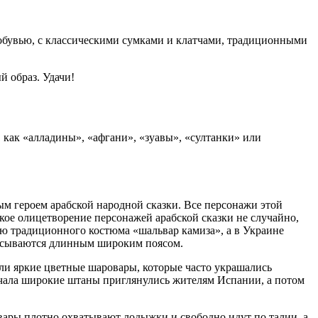
бувью, с классическими сумками и клатчами, традиционными
й образ. Удачи!
 как «алладины», «афгани», «зуавы», «султанки» или
м героем арабской народной сказки. Все персонажи этой
ое олицетворение персонажей арабской сказки не случайно,
ю традиционного костюма «шальвар камиза», а в Украине
оясываются длинным широким поясом.
ли яркие цветные шаровары, которые часто украшались
ачала широкие штаны приглянулись жителям Испании, а потом
вары плотно охватывают лодыжки и свободно идут по талии, а