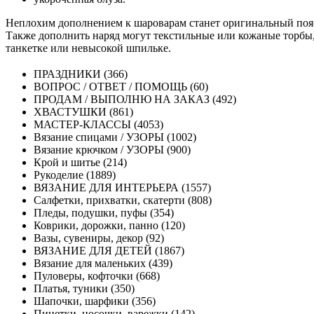
Неплохим дополнением к шароварам станет оригинальный пояс 
Также дополнить наряд могут текстильные или кожаные торбы,
танкетке или невысокой шпильке.
ПРАЗДНИКИ (366)
ВОПРОС / ОТВЕТ / ПОМОЩЬ (60)
ПРОДАМ / ВЫПОЛНЮ НА ЗАКАЗ (492)
ХВАСТУШКИ (861)
МАСТЕР-КЛАССЫ (4053)
Вязание спицами / УЗОРЫ (1002)
Вязание крючком / УЗОРЫ (900)
Крой и шитье (214)
Рукоделие (1889)
ВЯЗАНИЕ ДЛЯ ИНТЕРЬЕРА (1557)
Салфетки, прихватки, скатерти (808)
Пледы, подушки, пуфы (354)
Коврики, дорожки, панно (120)
Вазы, сувениры, декор (92)
ВЯЗАНИЕ ДЛЯ ДЕТЕЙ (1867)
Вязание для маленьких (439)
Пуловеры, кофточки (668)
Платья, туники (350)
Шапочки, шарфики (356)
Пинетки, носочки, варежки (142)