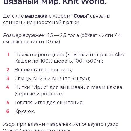
Вязаный Мир. Knit World.
Детские
варежки
с узором "
Совы
" связаны
спицами из шерстяной пряжи.
Размер варежек
: 1,5 — 2,5 года (обхват кисти -14
см, высота кисти-10 см).
Пряжа серого цвета ( я вязала из пряжи Alize
Кашемир, 100% шерсть, 100 г/300м);
Вспомогательная нить;
Спицы № 2,5 и № 3 (по 5 штук);
Нитки "Ирис" для вышивания глаз и клюва
(черные и розовые);
Толстая игла для сшивания;
Крючок.
Узор
: при вязании варежек используется узор
"Сова". Описание его здесь.