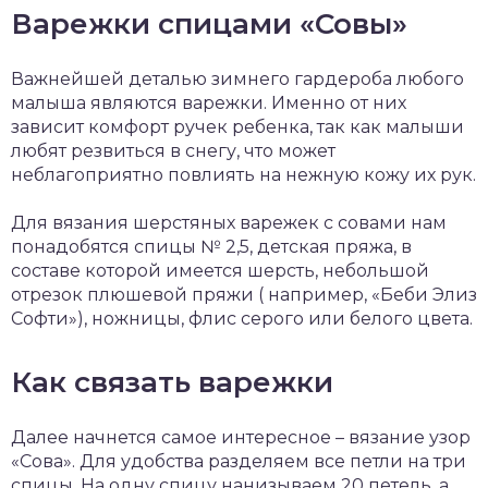
Варежки спицами «Совы»
Важнейшей деталью зимнего гардероба любого
малыша являются варежки. Именно от них
зависит комфорт ручек ребенка, так как малыши
любят резвиться в снегу, что может
неблагоприятно повлиять на нежную кожу их рук.
Для вязания шерстяных варежек с совами нам
понадобятся спицы № 2,5, детская пряжа, в
составе которой имеется шерсть, небольшой
отрезок плюшевой пряжи ( например, «Беби Элиз
Софти»), ножницы, флис серого или белого цвета.
Как связать варежки
Далее начнется самое интересное – вязание узор
«Сова». Для удобства разделяем все петли на три
спицы. На одну спицу нанизываем 20 петель, а