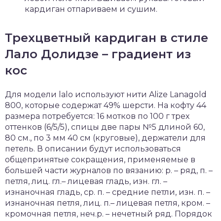
кардиган отпариваем и сушим.
Трехцветный кардиган в стиле
Лало Долидзе – градиент из
кос
Для модели lalo используют нити Alize Lanagold
800, которые содержат 49% шерсти. На кофту 44
размера потребуется: 16 мотков по 100 г трех
оттенков (6/5/5), спицы две пары №5 длиной 60,
80 см., по 3 мм 40 см (круговые), держатели для
петель. В описании будут использоваться
общепринятые сокращения, применяемые в
большей части журналов по вязанию: р. – ряд, п. –
петля, лиц. гл.– лицевая гладь, изн. гл. –
изнаночная гладь, ср. п. – средние петли, изн. п. –
изнаночная петля, лиц. п.– лицевая петля, кром. –
кромочная петля, неч.р. – нечетный ряд. Порядок