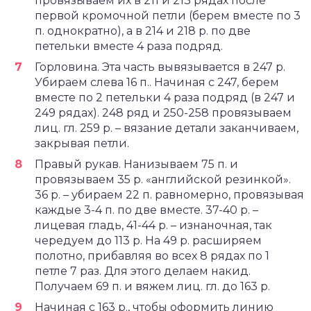
провязываем их в 211 и 213 рядах после
первой кромочной петли (берем вместе по 3
п. однократно), а в 214 и 218 р. по две
петельки вместе 4 раза подряд.
Горловина. Эта часть вывязывается в 247 р.
Убираем слева 16 п.. Начиная с 247, берем
вместе по 2 петельки 4 раза подряд (в 247 и
249 рядах). 248 ряд и 250-258 провязываем
лиц. гл. 259 р. – вязание детали заканчиваем,
закрывая петли.
Правый рукав. Нанизываем 75 п. и
провязываем 35 р. «английской резинкой».
36 р. – убираем 22 п. равномерно, провязывая
каждые 3-4 п. по две вместе. 37-40 р. –
лицевая гладь, 41-44 р. – изнаночная, так
чередуем до 113 р. На 49 р. расширяем
полотно, прибавляя во всех 8 рядах по 1
петле 7 раз. Для этого делаем накид.
Получаем 69 п. и вяжем лиц. гл. до 163 р.
Начиная с 163 р., чтобы оформить линию