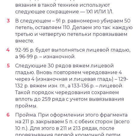
вязания в такой технике используют
следующее сокращение — 1Х1 ИЛИ 1/1.
В следующем – 91 р. равномерно убираем 50
петель, оставляем 110. Делаем это так: каждую
третью и четвертую петельки провязываем
вместе.
92-95 р. будет выполняться лицевой гладью,
а 96-99 р. – изнаночной.
Следующие 30 рядов вяжем лицевой
гладью. Вновь повторяем чередование 4
через 4 (изнаночная и лицевая гладь) – 129-
132 р. вяжем изн. гл., а 133-136 р. – лицевой.
Такой порядок чередования сохраняем
вплоть до 259 ряда с учетом вывязывания
проймы.
Пройма. При оформлении этого фрагмента
на 211 р. закрываем 5 п. с обеих сторон (всего
10 п.). Для этого в 211 и 213 рядах, после
провязывания первой кромочной петли,