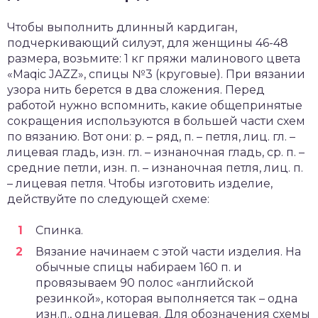
Чтобы выполнить длинный кардиган,
подчеркивающий силуэт, для женщины 46-48
размера, возьмите: 1 кг пряжи малинового цвета
«Maqic JAZZ», спицы №3 (круговые). При вязании
узора нить берется в два сложения. Перед
работой нужно вспомнить, какие общепринятые
сокращения используются в большей части схем
по вязанию. Вот они: р. – ряд, п. – петля, лиц. гл. –
лицевая гладь, изн. гл. – изнаночная гладь, ср. п. –
средние петли, изн. п. – изнаночная петля, лиц. п.
– лицевая петля. Чтобы изготовить изделие,
действуйте по следующей схеме:
Спинка.
Вязание начинаем с этой части изделия. На
обычные спицы набираем 160 п. и
провязываем 90 полос «английской
резинкой», которая выполняется так – одна
изн.п., одна лицевая. Для обозначения схемы