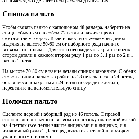
отличается, то сделайте свои расчеты для вязания.
Спинка пальто
Чтобы связать пальто с капюшоном 48 размера, наберите на
спицы обычным способом 72 петли и вяжите прямо
фантазийным узором. В зависимости от желаемой длины
изделия на высоте 50-60 см от наборного ряда начните
вывязывать проймы. Для этого необходимо закрыть с обеих
сторон детали в каждом втором ряду 1 раз по 3, 1 раз по 2 и 1
раз по 1 петле.
На высоте 70-80 см вязание детали спинки закончите. С обеих
сторон спинки пальто закройте по 18 петель плеч, а 24 петли,
оставшиеся незакрытыми 24 петли посередине детали,
переведите на вспомогательную спицу.
Полочки пальто
Сделайте первый наборный ряд из 46 петель. С правой
стороны детали начните вывязывать планку платочной вязкой
на 4 петлях (все петли вяжите лицевыми и в лицевых, и в
изнаночный рядах). Далее ряд вяжите фантазийным узором
удлиненными петлями.