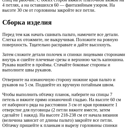
4 петлях, а на оставшихся 60 — фантазийным узором. На
высоте 30 см от горловины закройте все петли.
Сборка изделия
Перед тем как начать сшивать пальто, намочите все детали.
Слегка их отожмите, не выкручивая. Положите на ровную
поверхность. Тщательно расправьте и дайте высохнуть.
Затем сложите детали полочек и спинки лицевыми сторонами
внутрь и сшейте плечевые срезы и верхнюю часть капюшона.
Рукава вшейте в проймы. Стачайте боковые стороны и
выполните швы рукавов.
Отверните на изнаночную сторону нижние края пальто и
рукавов на 5 см. Подшейте их вручную потайным швом.
Чтобы выполнить обтачку планок, наберите на спицы 7
петель и вяжите прямо изнаночной гладью. На высоте 60 см
от наборного ряда на расстоянии 3 см от края провяжите 1
отверстие для пуговицы (2 петли вяжите вместе, затем
сделайте 1 накид). На высоте 218-238 см от начала вязания
(величина зависит от длины пальто) закройте все петли.
Обтачку пришейте к планкам и вырезу горловины спинки