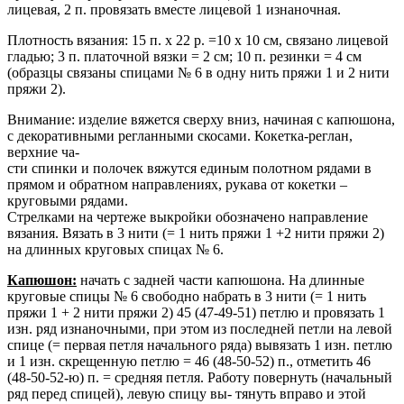
лицевая, 2 п. провязать вместе лицевой 1 изнаночная.
Плотность вязания: 15 п. х 22 р. =10 х 10 см, связано лицевой
гладью; 3 п. платочной вязки = 2 см; 10 п. резинки = 4 см
(образцы связаны спицами № 6 в одну нить пряжи 1 и 2 нити
пряжи 2).
Внимание: изделие вяжется сверху вниз, начиная с капюшона,
с декоративными регланными скосами. Кокетка-реглан,
верхние ча-
сти спинки и полочек вяжутся единым полотном рядами в
прямом и обратном направлениях, рукава от кокетки –
круговыми рядами.
Стрелками на чертеже выкройки обозначено направление
вязания. Вязать в 3 нити (= 1 нить пряжи 1 +2 нити пряжи 2)
на длинных круговых спицах № 6.
Капюшон:
начать с задней части капюшона. На длинные
круговые спицы № 6 свободно набрать в 3 нити (= 1 нить
пряжи 1 + 2 нити пряжи 2) 45 (47-49-51) петлю и провязать 1
изн. ряд изнаночными, при этом из последней петли на левой
спице (= первая петля начального ряда) вывязать 1 изн. петлю
и 1 изн. скрещенную петлю = 46 (48-50-52) п., отметить 46
(48-50-52-ю) п. = средняя петля. Работу повернуть (начальный
ряд перед спицей), левую спицу вы- тянуть вправо и этой