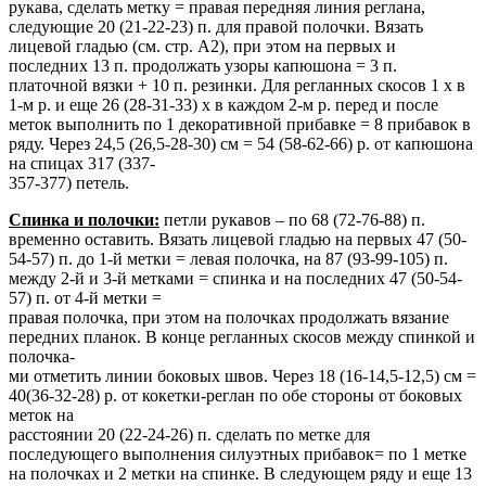
рукава, сделать метку = правая передняя линия реглана,
следующие 20 (21-22-23) п. для правой полочки. Вязать
лицевой гладью (см. стр. A2), при этом на первых и
последних 13 п. продолжать узоры капюшона = 3 п.
платочной вязки + 10 п. резинки. Для регланных скосов 1 х в
1-м р. и еще 26 (28-31-33) х в каждом 2-м р. перед и после
меток выполнить по 1 декоративной прибавке = 8 прибавок в
ряду. Через 24,5 (26,5-28-30) cм = 54 (58-62-66) р. от капюшона
на спицах 317 (337-
357-377) петель.
Спинка и полочки:
петли рукавов – по 68 (72-76-88) п.
временно оставить. Вязать лицевой гладью на первых 47 (50-
54-57) п. до 1-й метки = левая полочка, на 87 (93-99-105) п.
между 2-й и 3-й метками = спинка и на последних 47 (50-54-
57) п. от 4-й метки =
правая полочка, при этом на полочках продолжать вязание
передних планок. В конце регланных скосов между спинкой и
полочка-
ми отметить линии боковых швов. Через 18 (16-14,5-12,5) cм =
40(36-32-28) р. от кокетки-реглан по обе стороны от боковых
меток на
расстоянии 20 (22-24-26) п. сделать по метке для
последующего выполнения силуэтных прибавок= по 1 метке
на полочках и 2 метки на спинке. В следующем ряду и еще 13