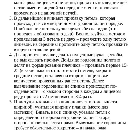
конца ряда лицевыми петлями, провязать последние две
петли вместе лицевой за передние стенки, провязать
кромочную изнаночной петлей.
В дальнейшем начинают прибавку петель, которая
происходит в симметричном от уровня талии порядке.
Прибавление петель лучше делать без накидов (это
приведет к образованию дыр). Воспользуйтесь методом
провязывания 3 петель из двух – провяжите одну петлю
лицевой, из середины протяните одну петлю, провяжите
вторую петлю лицевой.
Для простоты лучше делать спущенные рукава, чтобы
не вывязывать пройму. Дойдя до горловины полотно
делят на формирование плечиков – провязать первые 15-
25 (в зависимости от плотности) петель, закрыть
средние петли, оставляя на втором конце то же
количество провязанных ранее петель. Далее
вывязывание горловины на спинке происходит по-
отдельности – с каждой стороны в каждом 2 лицевом
ряду провязать 2 петли вместе 3-4 раза.
Приступить к вывязыванию полочек в отдельности
шириной, учитывая ширину планки (место для
застежки). Вязать, как и спинку, убавляя петли с
определенной стороны на уровне талии – вторая
сторона провязывается прямо. Вывязывание горловины
требует обязательное закрытие – в начале ряда