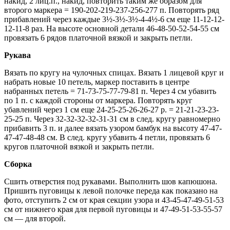
накид, 2 лиц.п., накид, повторить таким же образом для
второго маркера = 190-202-219-237-256-277 п. Повторять ряд
прибавлений через каждые 3½-3½-3½-4-4½-6 см еще 11-12-12-
12-11-8 раз. На высоте основной детали 46-48-50-52-54-55 см
провязать 6 рядов платочной вязкой и закрыть петли.
Рукава
Вязать по кругу на чулочных спицах. Вязать 1 лицевой круг и
набрать новые 10 петель, маркер поставить в центре
набранных петель = 71-73-75-77-79-81 п. Через 4 см убавить
по 1 п. с каждой стороны от маркера. Повторять круг
убавлений через 1 см еще 24-25-25-26-26-27 р. = 21-21-23-23-
25-25 п. Через 32-32-32-32-31-31 см в след. кругу равномерно
прибавить 3 п. и далее вязать узором бамбук на высоту 47-47-
47-47-48-48 см. В след. кругу убавить 4 петли, провязать 6
кругов платочной вязкой и закрыть петли.
Сборка
Сшить отверстия под рукавами. Выполнить шов капюшона.
Пришить пуговицы к левой полочке переда как показано на
фото, отступить 2 см от края секции узора и 43-45-47-49-51-53
см от нижнего края для первой пуговицы и 47-49-51-53-55-57
см — для второй.