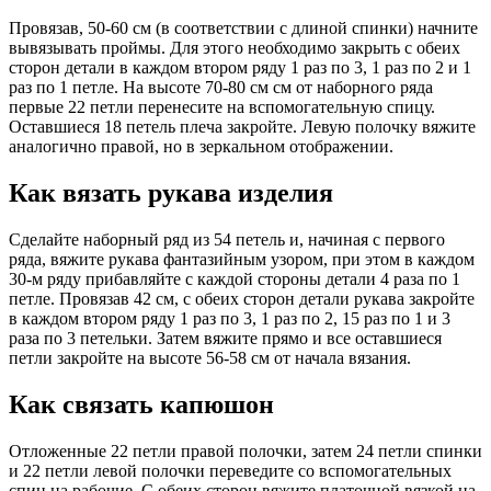
Провязав, 50-60 см (в соответствии с длиной спинки) начните
вывязывать проймы. Для этого необходимо закрыть с обеих
сторон детали в каждом втором ряду 1 раз по 3, 1 раз по 2 и 1
раз по 1 петле. На высоте 70-80 см см от наборного ряда
первые 22 петли перенесите на вспомогательную спицу.
Оставшиеся 18 петель плеча закройте. Левую полочку вяжите
аналогично правой, но в зеркальном отображении.
Как вязать рукава изделия
Сделайте наборный ряд из 54 петель и, начиная с первого
ряда, вяжите рукава фантазийным узором, при этом в каждом
30-м ряду прибавляйте с каждой стороны детали 4 раза по 1
петле. Провязав 42 см, с обеих сторон детали рукава закройте
в каждом втором ряду 1 раз по 3, 1 раз по 2, 15 раз по 1 и 3
раза по 3 петельки. Затем вяжите прямо и все оставшиеся
петли закройте на высоте 56-58 см от начала вязания.
Как связать капюшон
Отложенные 22 петли правой полочки, затем 24 петли спинки
и 22 петли левой полочки переведите со вспомогательных
спиц на рабочие. С обеих сторон вяжите платочной вязкой на