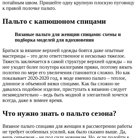
потайным швом. Пришейте одну крупную плоскую пуговицу
к правой полочке пальто.
Пальто с капюшоном спицами
Вязаные пальто для женщин спицами: схемы и
подборка моделей для вдохновения
Браться за вязание верхней одежды боятся даже опытные
мастерицы – это дело ответственное и несколько тяжелое.
Тяжесть заключается в самой структуре верхней одежды – на
нее уходит более полутора килограмм пряжи, поэтому вязать
полотно по мере его увеличения становится сложно. Но как
показывает 2020-2020 год, в моде именно пальто – теплое,
длинное и объемной вязки спицами. Как бы сложно не
давалось подобное изделие, приступать к вязанию следует
незамедлительно – ведь быть модной и элегантной хочется
всегда, даже в зимнее время.
Что нужно знать о пальто сезона?
Вязаное пальто спицами для женщин в рассмотрении работы
не требует особенных усилий, как было сказано выше. Да,
вещь серьезная – не под силу новичкам. Но, если подойти к