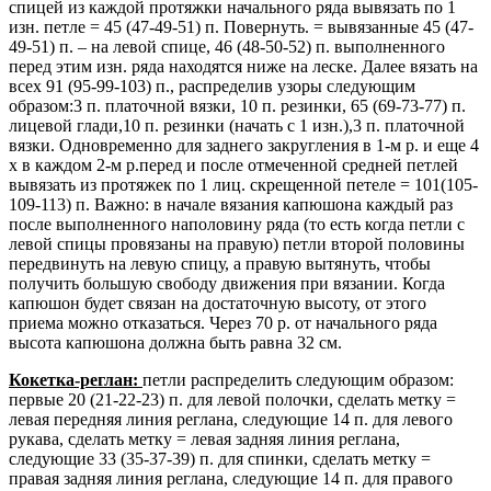
спицей из каждой протяжки начального ряда вывязать по 1
изн. петле = 45 (47-49-51) п. Повернуть. = вывязанные 45 (47-
49-51) п. – на левой спице, 46 (48-50-52) п. выполненного
перед этим изн. ряда находятся ниже на леске. Далее вязать на
всех 91 (95-99-103) п., распределив узоры следующим
образом:3 п. платочной вязки, 10 п. резинки, 65 (69-73-77) п.
лицевой глади,10 п. резинки (начать с 1 изн.),3 п. платочной
вязки. Одновременно для заднего закругления в 1-м р. и еще 4
х в каждом 2-м р.перед и после отмеченной средней петлей
вывязать из протяжек по 1 лиц. скрещенной петеле = 101(105-
109-113) п. Важно: в начале вязания капюшона каждый раз
после выполненного наполовину ряда (то есть когда петли с
левой спицы провязаны на правую) петли второй половины
передвинуть на левую спицу, а правую вытянуть, чтобы
получить большую свободу движения при вязании. Когда
капюшон будет связан на достаточную высоту, от этого
приема можно отказаться. Через 70 р. от начального ряда
высота капюшона должна быть равна 32 cм.
Кокетка-реглан:
петли распределить следующим образом:
первые 20 (21-22-23) п. для левой полочки, сделать метку =
левая передняя линия реглана, следующие 14 п. для левого
рукава, сделать метку = левая задняя линия реглана,
следующие 33 (35-37-39) п. для спинки, сделать метку =
правая задняя линия реглана, следующие 14 п. для правого