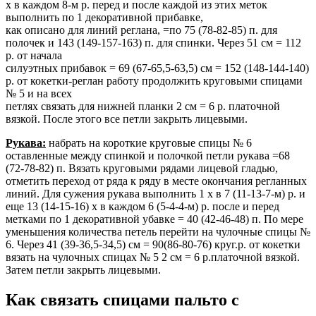
х в каждом 8-м р. перед и после каждой из этих меток
выполнить по 1 декоративной прибавке,
как описано для линий реглана, =по 75 (78-82-85) п. для
полочек и 143 (149-157-163) п. для спинки. Через 51 cм = 112
р. от начала
силуэтных прибавок = 69 (67-65,5-63,5) cм = 152 (148-144-140)
р. от кокетки-реглан работу продолжить круговыми спицами
№ 5 и на всех
петлях связать для нижней планки 2 cм = 6 р. платочной
вязкой. После этого все петли закрыть лицевыми.
Рукава:
набрать на короткие круговые спицы № 6
оставленные между спинкой и полочкой петли рукава =68
(72-78-82) п. Вязать круговыми рядами лицевой гладью,
отметить переход от ряда к ряду в месте окончания регланных
линий. Для сужения рукава выполнить 1 х в 7 (11-13-7-м) р. и
еще 13 (14-15-16) х в каждом 6 (5-4-4-м) р. после и перед
метками по 1 декоративной убавке = 40 (42-46-48) п. По мере
уменьшения количества петель перейти на чулочные спицы №
6. Через 41 (39-36,5-34,5) cм = 90(86-80-76) круг.р. от кокетки
вязать на чулочных спицах № 5 2 см = 6 р.платочной вязкой.
Затем петли закрыть лицевыми.
Как связать спицами пальто с