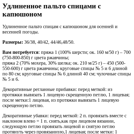
Удлиненное пальто спицами с
капюшоном
Удлиненное пальто спицам с капюшоном для осенней и
весенней погоды.
Размеры:
36/38, 40/42, 44/46,48/50.
Вам потребуется
: пряжа 1 (100% шерсти; ок. 160 м/50 г) – 700
(750-800-850) г цвета ржавчины;
пряжа 2 (70% мохера, 30% шелка; ок. 210 м/25 г) – 450 (500-
550-600) г цвета ржавчины; круговые спицы № 5 и 6 длиной
по 80 cм; круговые спицы № 6 длиной 40 cм; чулочные спицы
№ 5 и 6.
Декоративные регланные прибавки: перед меткой: из
протяжки вывязать 1 лицевую скрещенную петлю, 1 лицевая;
после метки:1 лицевая, из протяжки вывязать 1 лицевую
скрещенную петлю.
Декоративные убавки: перед меткой: 2 п. провязать вместе с
наклоном влево = 1 п. снять,как при лицевом вязании,
следующую петлю провязать лицевой и снятую петлю
протянуть через провязанную,1 лицевая; после метки: 1