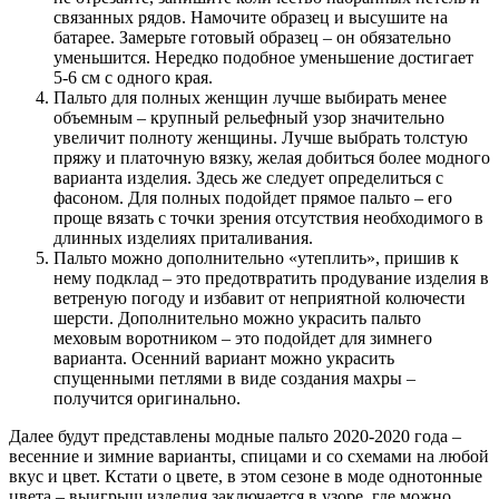
связанных рядов. Намочите образец и высушите на
батарее. Замерьте готовый образец – он обязательно
уменьшится. Нередко подобное уменьшение достигает
5-6 см с одного края.
Пальто для полных женщин лучше выбирать менее
объемным – крупный рельефный узор значительно
увеличит полноту женщины. Лучше выбрать толстую
пряжу и платочную вязку, желая добиться более модного
варианта изделия. Здесь же следует определиться с
фасоном. Для полных подойдет прямое пальто – его
проще вязать с точки зрения отсутствия необходимого в
длинных изделиях приталивания.
Пальто можно дополнительно «утеплить», пришив к
нему подклад – это предотвратить продувание изделия в
ветреную погоду и избавит от неприятной колючести
шерсти. Дополнительно можно украсить пальто
меховым воротником – это подойдет для зимнего
варианта. Осенний вариант можно украсить
спущенными петлями в виде создания махры –
получится оригинально.
Далее будут представлены модные пальто 2020-2020 года –
весенние и зимние варианты, спицами и со схемами на любой
вкус и цвет. Кстати о цвете, в этом сезоне в моде однотонные
цвета – выигрыш изделия заключается в узоре, где можно