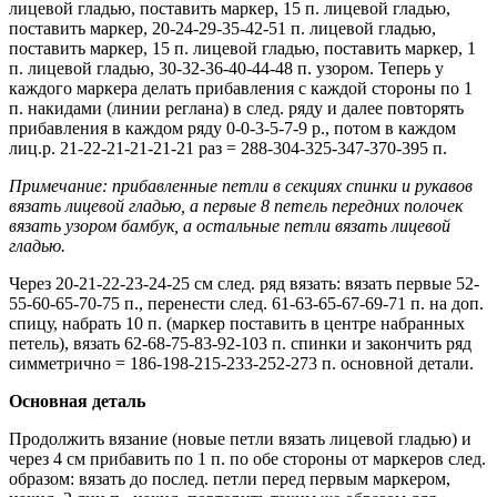
лицевой гладью, поставить маркер, 15 п. лицевой гладью,
поставить маркер, 20-24-29-35-42-51 п. лицевой гладью,
поставить маркер, 15 п. лицевой гладью, поставить маркер, 1
п. лицевой гладью, 30-32-36-40-44-48 п. узором. Теперь у
каждого маркера делать прибавления с каждой стороны по 1
п. накидами (линии реглана) в след. ряду и далее повторять
прибавления в каждом ряду 0-0-3-5-7-9 р., потом в каждом
лиц.р. 21-22-21-21-21-21 раз = 288-304-325-347-370-395 п.
Примечание: прибавленные петли в секциях спинки и рукавов
вязать лицевой гладью, а первые 8 петель передних полочек
вязать узором бамбук, а остальные петли вязать лицевой
гладью.
Через 20-21-22-23-24-25 см след. ряд вязать: вязать первые 52-
55-60-65-70-75 п., перенести след. 61-63-65-67-69-71 п. на доп.
спицу, набрать 10 п. (маркер поставить в центре набранных
петель), вязать 62-68-75-83-92-103 п. спинки и закончить ряд
симметрично = 186-198-215-233-252-273 п. основной детали.
Основная деталь
Продолжить вязание (новые петли вязать лицевой гладью) и
через 4 см прибавить по 1 п. по обе стороны от маркеров след.
образом: вязать до послед. петли перед первым маркером,