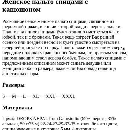
Женское пальто спицами с
капюшоном
Роскошное белое женское пальто спицами, связанное из
шерстяной пряжи, в состав которой входит шерсть альпаки.
Пальто связанное спицами будет отлично смотреться как с
юбкой, так и с брюками. Такая вещь согреет Вас ранней
осенью или поздней весной и будет уместно смотреться на
вечерней прогулке по парку. Пальто вяжется регланом сверху,
передние полочки украшены необычным, но простым узором,
напоминающим ствол дерева бамбук. Такое пальто спицами с
предложенным описанием может связать девушка или
женщина любого размера, даже если Вы обладательница
аппетитных форм.
Размеры
S — M — L — XL — XXL — XXXL
Материалы
Пряжа DROPS NEPAL from Garnstudio (65% шерсть, 35%
альпака, 50 г/75 м) 22-24-27-29-32-35 мотков белого цвета,
спицы чулочные и круговые 5 мм, 4 пуговицы