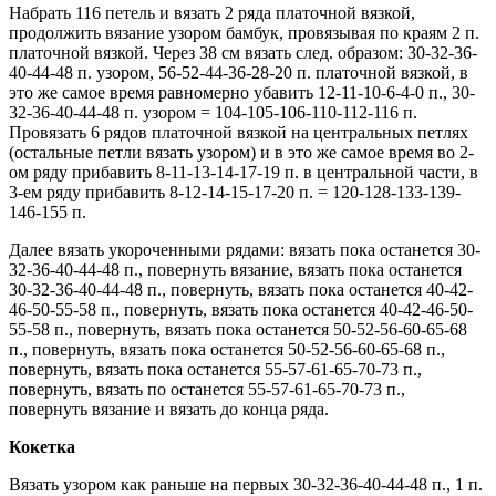
Набрать 116 петель и вязать 2 ряда платочной вязкой,
продолжить вязание узором бамбук, провязывая по краям 2 п.
платочной вязкой. Через 38 см вязать след. образом: 30-32-36-
40-44-48 п. узором, 56-52-44-36-28-20 п. платочной вязкой, в
это же самое время равномерно убавить 12-11-10-6-4-0 п., 30-
32-36-40-44-48 п. узором = 104-105-106-110-112-116 п.
Провязать 6 рядов платочной вязкой на центральных петлях
(остальные петли вязать узором) и в это же самое время во 2-
ом ряду прибавить 8-11-13-14-17-19 п. в центральной части, в
3-ем ряду прибавить 8-12-14-15-17-20 п. = 120-128-133-139-
146-155 п.
Далее вязать укороченными рядами: вязать пока останется 30-
32-36-40-44-48 п., повернуть вязание, вязать пока останется
30-32-36-40-44-48 п., повернуть, вязать пока останется 40-42-
46-50-55-58 п., повернуть, вязать пока останется 40-42-46-50-
55-58 п., повернуть, вязать пока останется 50-52-56-60-65-68
п., повернуть, вязать пока останется 50-52-56-60-65-68 п.,
повернуть, вязать пока останется 55-57-61-65-70-73 п.,
повернуть, вязать по останется 55-57-61-65-70-73 п.,
повернуть вязание и вязать до конца ряда.
Кокетка
Вязать узором как раньше на первых 30-32-36-40-44-48 п., 1 п.