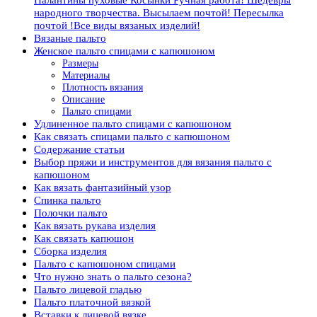
народного творчества. Высылаем почтой! Пересылка
почтой !Все виды вязаных изделий!
Вязаные пальто
Женское пальто спицами с капюшоном
Размеры
Материалы
Плотность вязания
Описание
Пальто спицами
Удлиненное пальто спицами с капюшоном
Как связать спицами пальто с капюшоном
Содержание статьи
Выбор пряжи и инструментов для вязания пальто с
капюшоном
Как вязать фантазийный узор
Спинка пальто
Полочки пальто
Как вязать рукава изделия
Как связать капюшон
Сборка изделия
Пальто с капюшоном спицами
Что нужно знать о пальто сезона?
Пальто лицевой гладью
Пальто платочной вязкой
Вставки к лицевой вязке