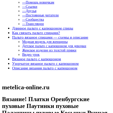
—Помощь новичкам
—Ссылки
—Друзья
—Постоянные читатели
—Сообщества
—Трансляции
Длинное пальто с капюшоном спицы
Как связать пальто спицами?
Пальто вязаное спицами — схемы и описание
Модная модель для женщины
Детское пальто с капюшоном для девочки
Женское изделие из толстой пряжи
Видео урок
Вязаное пальто с капюшоном
Узорчатое вязаное пальто с капюшоном
Описание вязания пальто с капюшоном
metelica-online.ru
Вязание! Платки Оренбургские
пуховые Паутинки пуховые
Палантины пуховые Косынки Ручная