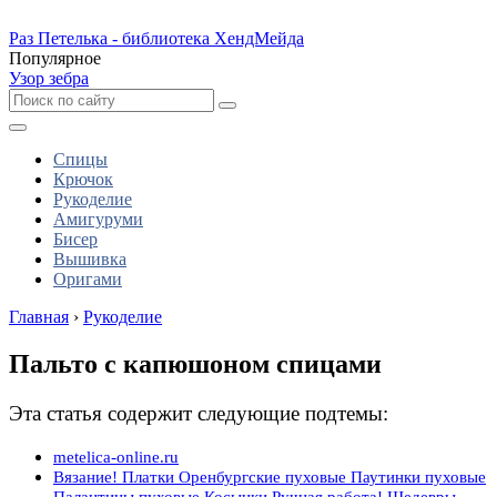
Раз Петелька - библиотека ХендМейда
Популярное
Узор зебра
Спицы
Крючок
Рукоделие
Амигуруми
Бисер
Вышивка
Оригами
Главная
›
Рукоделие
Пальто с капюшоном спицами
Эта статья содержит следующие подтемы:
metelica-online.ru
Вязание! Платки Оренбургские пуховые Паутинки пуховые
Палантины пуховые Косынки Ручная работа! Шедевры