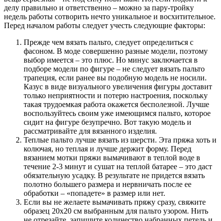
делу правильно и ответственно – можно за пару-тройку
недель работы сотворить нечто уникальное и восхитительное.
Перед началом работы следует учесть следующие факторы:
Прежде чем вязать пальто, следует определиться с
фасоном. В моде совершенно разные модели, поэтому
выбор имеется – это плюс. Но минус заключается в
подборе модели по фигуре – не следует вязать пальто
трапеция, если ранее вы подобную модель не носили.
Казус в виде визуального увеличения фигуры доставит
только неприятности и потерю настроения, поскольку
такая трудоемкая работа окажется бесполезной. Лучше
воспользуйтесь своим уже имеющимся пальто, которое
сидит на фигуре безупречно. Вот такую модель и
рассматривайте для вязанного изделия.
Теплые пальто лучше вязать из шерсти. Эта пряжа хоть и
колючая, но теплая и лучше держит форму. Перед
вязанием мотки пряжи вымачивают в теплой воде в
течение 2-3 минут и сушат на теплой батарее – это даст
обязательную усадку. В результате не придется вязать
полотно большего размера и нервничать после ее
обработки – «попадете» в размер или нет.
Если вы не желаете вымачивать пряжу сразу, свяжите
образец 20х20 см выбранным для пальто узором. Нить
не отрезайте, запишите количество набранных петель и