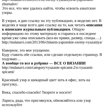
zhurnalov/
Это все, что мне удалось найти, чтобы освоить азиатские
узоры.
В узорах, я даю ссылку на эту публикацию, в моделях нет. В
моделях я чаще всего даю ссылку на то, как читать
описания
к японским журнальным публикациям
. Общую
информацию по этому материалу я стараюсь в последнее
время уже сама описывать (кол-во пряжи, размер, спицы….)
http://mslanavi.com/2013/06/chitaem-yaponskie-sxemy-vyazaniya/
Наверное, это мое упущение.
Буду ставить обе ссылки, или сделаю отдельную страницу. Я
подумаю…
А вообще-то все в рубрике — ВСЕ О ВЯЗАНИИ
http://mslanavi.com/category/vyazanie-spicami-2/o-vyazanii-
spicami/
Красивый узор и шикарный цвет хоть в офис, хоть на
прогулку..
Вика, спасибо-спасибо! Творите и носите!
Лариса, рада, что приглянулся, обновляйтесь или узор
используйте