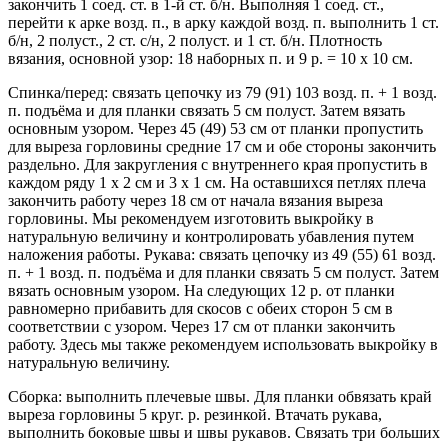
закончить 1 соед. ст. в 1-й ст. б/н. Выполняя 1 соед. ст.,
перейти к арке возд. п., в арку каждой возд. п. выполнить 1 ст.
б/н, 2 полуст., 2 ст. с/н, 2 полуст. и 1 ст. б/н. Плотность
вязания, основной узор: 18 наборных п. и 9 р. = 10 х 10 см.
Спинка/перед: связать цепочку из 79 (91) 103 возд. п. + 1 возд.
п. подъёма и для планки связать 5 см полуст. Затем вязать
основным узором. Через 45 (49) 53 см от планки пропустить
для выреза горловины средние 17 см и обе стороны закончить
раздельно. Для закругления с внутреннего края пропустить в
каждом ряду 1 х 2 см и 3 х 1 см. На оставшихся петлях плеча
закончить работу через 18 см от начала вязания выреза
горловины. Мы рекомендуем изготовить выкройку в
натуральную величину и контролировать убавления путем
наложения работы. Рукава: связать цепочку из 49 (55) 61 возд.
п. + 1 возд. п. подъёма и для планки связать 5 см полуст. Затем
вязать основным узором. На следующих 12 р. от планки
равномерно прибавить для скосов с обеих сторон 5 см в
соответствии с узором. Через 17 см от планки закончить
работу. Здесь мы также рекомендуем использовать выкройку в
натуральную величину.
Сборка: выполнить плечевые швы. Для планки обвязать край
выреза горловины 5 круг. р. резинкой. Втачать рукава,
выполнить боковые швы и швы рукавов. Связать три больших