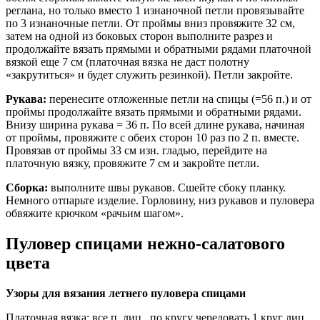
реглана, но только вместо 1 изнаночной петли провязывайте
по 3 изнаночные петли. От проймы вниз провяжите 32 см,
затем на одной из боковых сторон выполните разрез и
продолжайте вязать прямыми и обратными рядами платочной
вязкой еще 7 см (платочная вязка не даст полотну
«закрутиться» и будет служить резинкой). Петли закройте.
Рукава:
перенесите отложенные петли на спицы (=56 п.) и от
проймы продолжайте вязать прямыми и обратными рядами.
Внизу ширина рукава = 36 п. По всей длине рукава, начиная
от проймы, провяжите с обеих сторон 10 раз по 2 п. вместе.
Провязав от проймы 33 см изн. гладью, перейдите на
платочную вязку, провяжите 7 см и закройте петли.
Сборка:
выполните швы рукавов. Сшейте сбоку планку.
Немного отпарьте изделие. Горловину, низ рукавов и пуловера
обвяжите крючком «рачьим шагом».
Пуловер спицами нежно-салатового
цвета
Узоры для вязания летнего пуловера спицами
Платочная вязка: все п. лиц., по кругу чередовать 1 круг лиц.