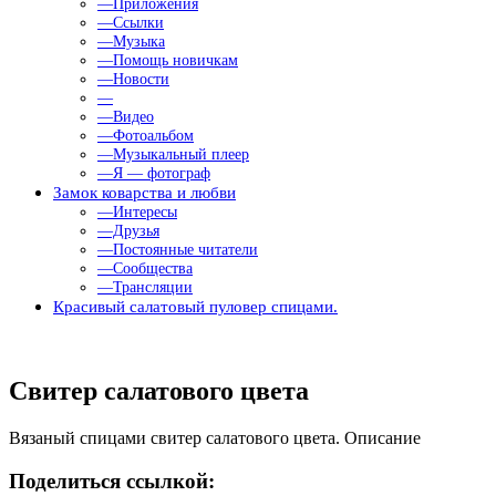
—Приложения
—Ссылки
—Музыка
—Помощь новичкам
—Новости
—
—Видео
—Фотоальбом
—Музыкальный плеер
—Я — фотограф
Замок коварства и любви
—Интересы
—Друзья
—Постоянные читатели
—Сообщества
—Трансляции
Красивый салатовый пуловер спицами.
Свитер салатового цвета
Вязаный спицами свитер салатового цвета. Описание
Поделиться ссылкой: