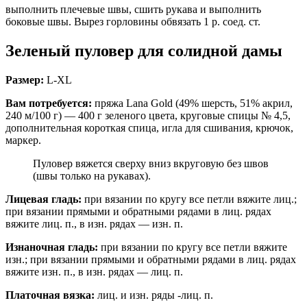
выполнить плечевые швы, сшить рукава и выполнить
боковые швы. Вырез горловины обвязать 1 р. соед. ст.
Зеленый пуловер для солидной дамы
Размер:
L-XL
Вам потребуется:
пряжа Lana Gold (49% шерсть, 51% акрил,
240 м/100 г) — 400 г зеленого цвета, круговые спицы № 4,5,
дополнительная короткая спица, игла для сшивания, крючок,
маркер.
Пуловер вяжется сверху вниз вкруговую без швов
(швы только на рукавах).
Лицевая гладь:
при вязании по кругу все петли вяжите лиц.;
при вязании прямыми и обратными рядами в лиц. рядах
вяжите лиц. п., в изн. рядах — изн. п.
Изнаночная гладь:
при вязании по кругу все петли вяжите
изн.; при вязании прямыми и обратными рядами в лиц. рядах
вяжите изн. п., в изн. рядах — лиц. п.
Платочная вязка:
лиц. и изн. ряды -лиц. п.