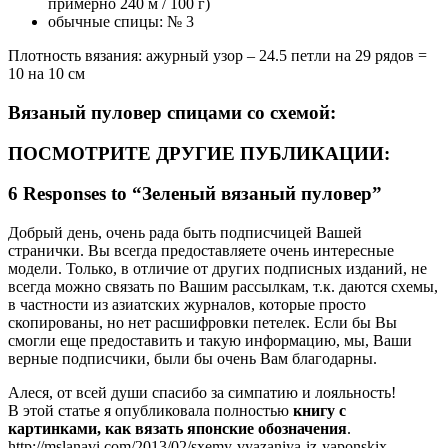
примерно 240 м / 100 г)
обычные спицы: № 3
Плотность вязания: ажурный узор – 24.5 петли на 29 рядов =
10 на 10 см
Вязаный пуловер спицами со схемой:
ПОСМОТРИТЕ ДРУГИЕ ПУБЛИКАЦИИ:
6 Responses to “Зеленый вязаный пуловер”
Добрый день, очень рада быть подписчицей Вашей
странички. Вы всегда предоставляете очень интересные
модели. Только, в отличие от других подписных изданий, не
всегда можно связать по Вашим рассылкам, т.к. даются схемы,
в частности из азиатских журналов, которые просто
скопированы, но нет расшифровки петелек. Если бы Вы
смогли еще предоставить и такую информацию, мы, Ваши
верные подписчики, были бы очень Вам благодарны.
Алеся, от всей души спасибо за симпатию и лояльность!
В этой статье я опубликовала полностью
книгу с
картинками, как вязать японские обозначения
.
http://mslanavi.com/2013/02/sxemy-vyazaniya-iz-yaponskix-