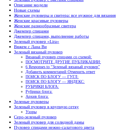
Описание модели
Новые схемы
Женские пуловеры и свитера: все нужное для вязания
Женские красивые пуловеры
Женские разнообразные свитера
Джемпер спицами
Джемпер спицами, выполнение работы
Зеленый пуловер «Lira»
Вяжем с Лана Ви
Зеленый вязаный пуловер
Вязаный пуловер спицами со схемой:
ПОСМОТРИТЕ ДРУГИЕ ПУБЛИКАЦИИ:
6 Responses to “Зеленый вязаный пуловер”
Добавить комментарий Отменить ответ
ПОИСК ПО БЛОГУ — ГУГЛ:
ПОИСК ПО БЛОГУ — ЯНДЕКС:
РУБРИКИ БЛОГА:
Рубрики блога:
Архив блога:
Зеленые пуловеры
Зеленый пуловер в крупную сетку
Узоры
Серо-зеленый пуловер
Зеленый пуловер для солидной дамы
Пуловер спицами нежно-салатового цвета