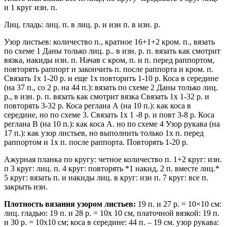
и 1 круг изн. п.
Лиц. гладь: лиц. п. в лиц. р. и изн п. в изн. р.
Узор листьев: количество п., кратное 16+1+2 кром. п., вязать
по схеме 1 Даны только лиц. р.. в изн. р. п. вязать как смотрит
вязка, накиды изн. п. Начав с кром, п. и п. перед раппортом,
повторять раппорт и закончить п. после раппорта и кром. п.
Связать 1х 1-20 р. и еще 1х повторить 1-10 р. Коса в середине
(на 37 п., со 2 р. на 44 п.): вязать по схеме 2 Даны только лиц.
р., в изн. р. п. вязать как смотрит вязка Связать 1х 1-32 р. и
повторять 3-32 р. Коса реглана А (на 10 п.): как коса в
середине, но по схеме 3. Связать 1х 1 -8 р. и повт 3-8 р. Коса
реглана В (на 10 п.): как коса А. но по схеме 4 Узор рукава (на
17 п.): как узор листьев, но выполнить только 1х п. перед
раппортом и 1х п. после раппорта. Повторять 1-20 р.
Ажурная планка по кругу: четное количество п. 1+2 круг: изн.
п 3 круг: лиц. п. 4 круг: повторять *1 накид, 2 п. вместе лиц.*
5 круг: вязать п. и накиды лиц. в круг: изн п. 7 круг: все п.
закрыть изн.
Плотность вязания узором листьев:
19 п. и 27 р. = 10×10 см:
лиц. гладью: 19 п. и 28 р. = 10х 10 см, платочной вязкой: 19 п.
и 30 р. = 10х10 см; коса в середине: 44 п. – 19 см. узор рукава: