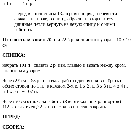
и 1-й — 14-й р.
Перед выполнением 13-го р. все п. ряда перевести
сначала на правую спицу, сбросив накиды, затем
длинные петли вернуть на левую спицу и с ними
работать.
Плотность вязания:
20 п. и 22,5 р. волнистого узора = 10 х 10
см.
СПИНКА:
набрать 101 п., связать 2 р. изн. гладью и вязать между кром.
волнистым узором.
Через 27 см = 68 р. от начала работы для рукавов набрать с
обеих сторон по 1 п., в каждом 2-м р. 1 х 2 п., 3 х 3 п., 4 х 4 п.
и 1 х 5 п. = 167 п.
Через 50 см от начала работы (8 вертикальных раппортов) =
112 р. связать ещё 2 р. изн. гладью и петли закрыть.
ПЕРЕД:
СБОРКА: