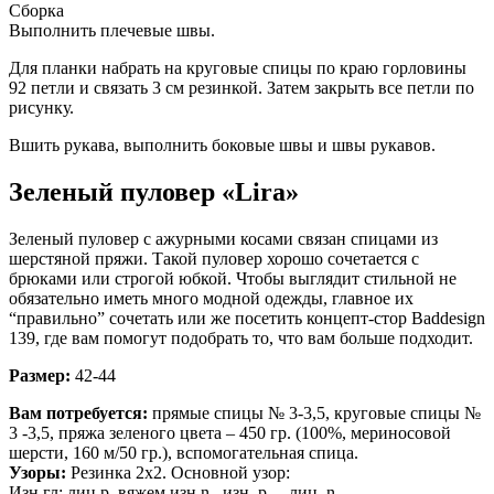
Сборка
Выполнить плечевые швы.
Для планки набрать на круговые спицы по краю горловины
92 петли и связать 3 см резинкой. Затем закрыть все петли по
рисунку.
Вшить рукава, выполнить боковые швы и швы рукавов.
Зеленый пуловер «Lira»
Зеленый пуловер с ажурными косами связан спицами из
шерстяной пряжи. Такой пуловер хорошо сочетается с
брюками или строгой юбкой. Чтобы выглядит стильной не
обязательно иметь много модной одежды, главное их
“правильно” сочетать или же посетить концепт-стор Baddesign
139, где вам помогут подобрать то, что вам больше подходит.
Размер:
42-44
Вам потребуется:
прямые спицы № 3-3,5, круговые спицы №
3 -3,5, пряжа зеленого цвета – 450 гp. (100%, мериносовой
шерсти, 160 м/50 гp.), вспомогательная спица.
Узоры:
Резинка 2х2. Основной узор:
Изн.гл: лиц.p. вяжем изн.n., изн. p. – лиц. n.