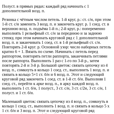
Полуст. в прямых рядах: каждый ряд начинать с 1
дополнительной возд. п.
Резинка с чётным числом петель. 1-й круг, р.: ст. с/н, при этом
1-й ст. с/н заменить 3 возд. п. и закончить круг. р. 1 соед. ст. в
верхнюю возд. п. подъёма 1-й п.; 2-й круг, р.: попеременно
выполнять 1 рельефный ст. с/н за переднюю и за заднюю
стенку, при этом начинать круговой ряд с 1 дополнительной
возд. п. и заканчивать 1 соед. ст. в 1-й рельефный ст. с/н.
Повторять 2-й круг. р. Основной узор: число наборных петель
кратно 6 + 1. Вязать по схеме. Начинать с петель перед
раппортом, повторять петли раппорта, заканчивать петлями
после раппорта. Выполнить 1 раз с 1-го по 3-й р., затем
повторять 2-й и 3-й р. Большой цветок: связать цепочку из 4
возд. п., сомкнуть в кольцо 1 соед. ст., выполнить 1 возд. п. и
связать в кольцо 5×1 ст. б/н и 6 возд. п. Этот и следующий
круговой ряд закончить 1 соед. ст. в 1-й ст. б/н. Выполняя 1
соед. ст., перейти к арке возд. п., в арку каждой возд. п.
выполнить 1 ст. б/н, 1 полуст., 3 ст. с/н, 3 ст. с/2н, 3 ст. с/н, 1
полуст. и 1 ст. б/н.
Маленький цветок: связать цепочку из 4 возд. п., сомкнуть в
кольцо 1 соед. ст., выполнить 1 возд. п. и связать в кольцо 5 х
1 ст. б/н и 3 возд. п. Этот и следующий круговой ряд