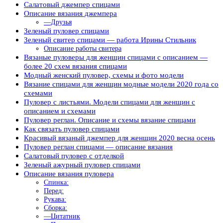
Салатовый джемпер спицами
Описание вязания джемпера
—Друзья
Зеленый пуловер спицами
Зеленый свитер спицами — работа Ирины Стильник
Описание работы свитера
Вязаные пуловеры для женщин спицами с описанием —
более 20 схем вязания спицами
Модный женский пуловер, схемы и фото модели
Вязание спицами для женщин модные модели 2020 года со
схемами
Пуловер с листьями. Модели спицами для женщин с
описанием и схемами
Пуловер реглан. Описание и схемы вязание спицами
Как связать пуловер спицами
Красивый вязаный джемпер для женщин 2020 весна осень
Пуловер реглан спицами — описание вязания
Салатовый пуловер c отделкой
Зеленый ажурный пуловер спицами
Описание вязания пуловера
Спинка:
Перед:
Рукава:
Сборка:
—Цитатник