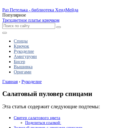
Раз Петелька - библиотека ХендМейда
Популярное
Трехцветное платье крючком
Спицы
Крючок
Рукоделие
Амигуруми
Бисер
Вышивка
Оригами
Главная
›
Рукоделие
Салатовый пуловер спицами
Эта статья содержит следующие подтемы:
Свитер салатового цвета
Поделиться ссылкой:
Зеленый пуловер с цветами спицами