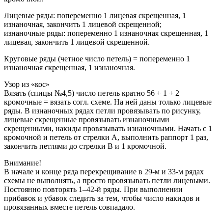
Лицевые ряды: попеременно 1 лицевая скрещенная, 1
изнаночная, закончить 1 лицевой скрещенной;
изнаночные ряды: попеременно 1 изнаночная скрещенная, 1
лицевая, закончить 1 лицевой скрещенной.
Круговые ряды (четное число петель) = попеременно 1
изнаночная скрещенная, 1 изнаночная.
Узор из «кос»
Вязать (спицы №4,5) число петель кратно 56 + 1 + 2
кромочные = вязать согл. схеме. На ней даны только лицевые
ряды. В изнаночных рядах петли провязывать по рисунку,
лицевые скрещенные провязывать изнаночными
скрещенными, накиды провязывать изнаночными. Начать с 1
кромочной и петель от стрелки A, выполнить раппорт 1 раз,
закончить петлями до стрелки B и 1 кромочной.
Внимание!
В начале и конце ряда перекрещивание в 29-м и 33-м рядах
схемы не выполнять, а просто провязывать петли лицевыми.
Постоянно повторять 1–42-й ряды. При выполнении
прибавок и убавок следить за тем, чтобы число накидов и
провязанных вместе петель совпадало.