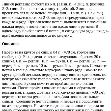
Линия реглана:
состоит из 6 п. (1 изн. п., 4 лиц. п. (косичка
2×2: снять 2 п. на вспом. спицу за работой, 2 лиц. п.,
провязать петли со вспом. спицы лиц.), 1 изн. п.). На 4 лиц.
петлях вяжется косичка 2×2, которая перекручивается через
каждые 4 ряда. Прибавление петель выполняется с помощью
накида перед и после изн. петли вдоль линии реглана. В
одном ряду прибавляется 8 петель, в следующем ряду накиды-
прибавления провязываются по рисунку.
Описание
Наберите на круговые спицы 84 п. (=78 см, горловина
свободная). Распределите петли следующим образом: 20 п. —
спинка, 6 п. — реглан, 10 п. — рукав, 6 п. — реглан, 20 п. —
перед, 6 п. — реглан, 10 п. — рукав, 6 п. — реглан. Сомкните
петли в кольцо, отметьте маркером начало ряда. Вяжите по
кругу единой деталью, перед и спинку вяжите одинаково, по
центру вывязывайте узор по схеме, остальные петли вяжите
лиц. гладью. Рукава вяжите до проймы изнаночными
петлями. После проймы вяжите прямыми и обратными
рядами изн. гладью. Довязав вкруговую до проймы (=30 см),
перенесите петли рукавов на нить (или дополнительные
спицы). Соедините петли спинки и переда и продолжайте
вязать вкруговую. На месте соединения спинки и переда по
обеим сторонам вяжите такую же косичку, как и по линиям