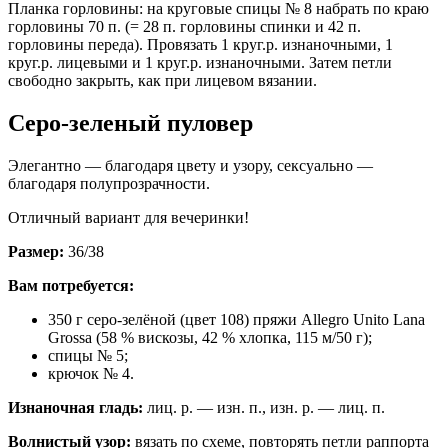
Планка горловины: на круговые спицы № 8 набрать по краю
горловины 70 п. (= 28 п. горловины спинки и 42 п.
горловины переда). Провязать 1 круг.р. изнаночными, 1
круг.р. лицевыми и 1 круг.р. изнаночными. Затем петли
свободно закрыть, как при лицевом вязании.
Серо-зеленый пуловер
Элегантно — благодаря цвету и узору, сексуально —
благодаря полупрозрачности.
Отличный вариант для вечеринки!
Размер:
36/38
Вам потребуется:
350 г серо-зелёной (цвет 108) пряжи Allegro Unito Lana
Grossa (58 % вискозы, 42 % хлопка, 115 м/50 г);
спицы № 5;
крючок № 4.
Изнаночная гладь:
лиц. р. — изн. п., изн. р. — лиц. п.
Волнистый узор:
вязать по схеме, повторять петли раппорта