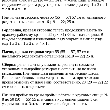
рабочему краю на 25 (28 — 31) 34 п. = конец ряда. В каждом
следующем лицевом ряду закрыть в начале ряда еще 1 х 3 п., 1
х 2 п. и 4 х 1 п.
Плечи, левая сторона: через 55 (55 — 57) 57 см от начального
ряда закрыть оставшиеся 16 (19 — 22) 25 п.
Горловина, правая сторона:
теперь продолжить вязать по
правому рабочему краю на 25 (28 -31) 34 п. = начало ряда. В
каждом следующем изнаночном ряду закрыть в начале ряда
еще 1 х 3 п., 1 х 2 п. и 4 х 1 п.
Плечи, правая сторона:
через 55 (55 — 57) 57 см от
начального ряда закрыть оставшиеся 16(19 — 22) 25 п.
Сборка:
детали слегка увлажнить, растянуть согласно
указанным в выкройке размерам и оставить до полного
высыхания. Плечевые швы выполнить матрасным швом.
Выполнить боковые швы матрасным швом, при этом для
пройм отмерить от плеч вниз, соответственно, 20 (20 — 22) 22
см и оставить открытыми.
Планки пройм: по краям пройм набрать на круговые спицы №
8 по 50 (50 — 55) 55 п. и связать круговыми рядами 5 см
узором планки. Затем все петли свободно закрыть.