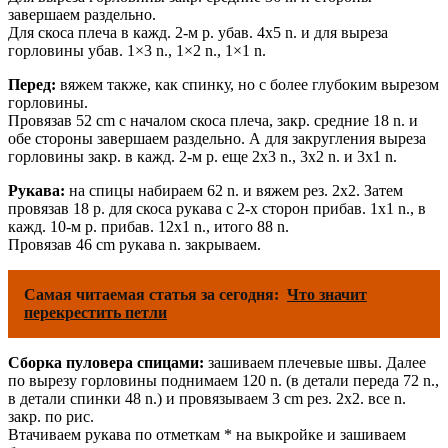
завершаем раздельно.
Для скоса плеча в кажд. 2-м p. убав. 4х5 n. и для выреза
горловины убав. 1×3 n., 1×2 n., 1×1 n.
Перед:
вяжем также, как спинку, но с более глубоким вырезом
горловины.
Провязав 52 cm с началом скоса плеча, закp. средние 18 n. и
обе стороны завершаем раздельно. А для закругления выреза
горловины закp. в кажд. 2-м p. еще 2х3 n., 3х2 n. и 3х1 n.
Рукава:
на спицы набираем 62 n. и вяжем рез. 2х2. Затем
провязав 18 p. для скоса рукава с 2-х сторон прибав. 1х1 n., в
кажд. 10-м p. прибав. 12х1 n., итого 88 n.
Провязав 46 cm рукава n. закрываем.
Самая читаемая статья за сегодня:
Что значит
перекрестить петли
Сборка пуловера спицами:
зашиваем плечевые швы. Далее
по вырезу горловины поднимаем 120 n. (в детали переда 72 n.,
в детали спинки 48 n.) и провязываем 3 cm рез. 2х2. все n.
закp. по рис.
Втачиваем рукава по отметкам * на выкройке и зашиваем