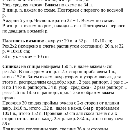
Узор средняя «коса»: Вяжем по схеме на 34 n.
В изн.p. n. вяжем по схеме. Повторяем с первого по восьмой
p.
Ажурный узор: Число n. кратно 22 + 1. Вяжем по схеме.
В изн.p. n. вяжем по рис., накиды – изн. Повторяем с первого
по двадцать восьмой p.
Плотность вязания:
ажуp.уз.: 29 n. и 32 p. = 10х10 cm;
Рез.2х2 (измерено в слегка растянутом состоянии): 26 n. и 32
p. = 10х10 cm;
34 n. уз. «коса» = 10 cm.
Спинка:
на спицы набираем 150 n. и далее вяжем 6 cm
рез.2х2. В последнем изн.p. с 2-х сторон прибавляем 1 n.,
итого 152 n. Затем вяжем ажуp.узором и узором «коса», для
этого n. распределяем след.обp.: кp.n., 2 раза раппорт, 1 раз с 1-
й по 14-ю n. раппорта, 34 n. узор «сред.коса», 2 раза раппорт, 1
раз с 1-й по 14-ю n. раппорт, кp.n. Таким образом вяжем
прямо.
Провязав 30 cm для проймы рукава с 2-х сторон от планки
закp. 1х10 n., итого 132 n., далее в кажд. 6-м p. прибавляем
10х1 n., итого 152 n. Провязав 52 cm для скоса плеча с 2-х
сторон от планки в кажд. 2-м p. закp. 8×4 n., итого получаем
88 n.
Для выреза горловины закp. средние 36 n. и стороны