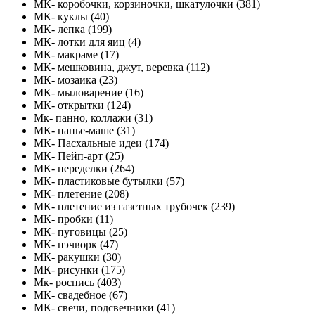
МК- коробочки, корзиночки, шкатулочки (381)
МК- куклы (40)
МК- лепка (199)
МК- лотки для яиц (4)
МК- макраме (17)
МК- мешковина, джут, веревка (112)
МК- мозаика (23)
МК- мыловарение (16)
МК- открытки (124)
Мк- панно, коллажи (31)
МК- папье-маше (31)
МК- Пасхальные идеи (174)
МК- Пейп-арт (25)
МК- переделки (264)
МК- пластиковые бутылки (57)
МК- плетение (208)
МК- плетение из газетных трубочек (239)
МК- пробки (11)
МК- пуговицы (25)
МК- пэчворк (47)
МК- ракушки (30)
МК- рисунки (175)
Мк- роспись (403)
МК- свадебное (67)
МК- свечи, подсвечники (41)