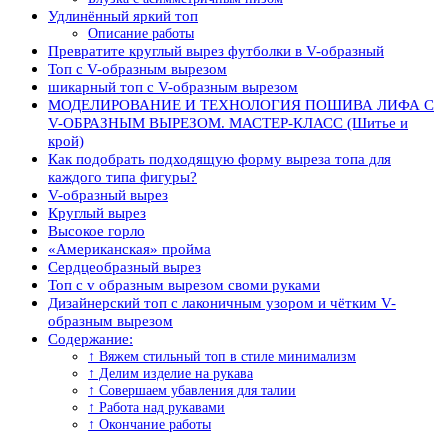
Удлинённый яркий топ
Описание работы
Превратите круглый вырез футболки в V-образный
Топ с V-образным вырезом
шикарный топ c V-образным вырезом
МОДЕЛИРОВАНИЕ И ТЕХНОЛОГИЯ ПОШИВА ЛИФА С
V-ОБРАЗНЫМ ВЫРЕЗОМ. МАСТЕР-КЛАСС (Шитье и
крой)
Как подобрать подходящую форму выреза топа для
каждого типа фигуры?
V-образный вырез
Круглый вырез
Высокое горло
«Американская» пройма
Сердцеобразный вырез
Топ с v образным вырезом своми руками
Дизайнерский топ с лаконичным узором и чётким V-
образным вырезом
Содержание:
↑ Вяжем стильный топ в стиле минимализм
↑ Делим изделие на рукава
↑ Совершаем убавления для талии
↑ Работа над рукавами
↑ Окончание работы