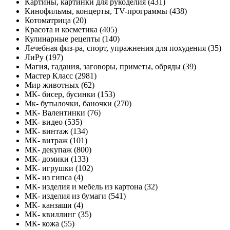
Картины, картинки для рукоделия (431)
Кинофильмы, концерты, ТV-программы (438)
Котоматрица (20)
Красота и косметика (405)
Кулинарные рецепты (140)
Лечебная физ-ра, спорт, упражнения для похудения (35)
ЛиРу (197)
Магия, гадания, заговоры, приметы, обряды (39)
Мастер Класс (2981)
Мир животных (62)
МК- бисер, бусинки (153)
Мк- бутылочки, баночки (270)
МК- Валентинки (76)
МК- видео (535)
МК- винтаж (134)
МК- витраж (101)
МК- декупаж (800)
МК- домики (133)
МК- игрушки (102)
МК- из гипса (4)
МК- изделия и мебель из картона (32)
МК- изделия из бумаги (541)
МК- канзаши (4)
МК- квиллинг (35)
МК- кожа (55)