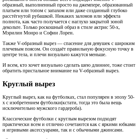
образный, выполненный просто на джемпере, образованный
платьем или топом с запахом или даже созданный глубоко
расстёгнутой рубашкой. Никаких заломов или эффекта
полнота, как часто получается с наглухо закрытой зоной
декольте. Только роскошный образ в стиле актрис 50-х,
Мэрилин Монро и Софии Лорен.
Также V-образный вырез — спасение для девушек с широким
плечевым поясом. Он создаёт правильную фокусную точку в
центре тела, и плечи визуально кажутся меньше.
И всем, кто хочет визуально сделать шею длиннее, тоже стоит
обратить пристальное внимание на V-образный вырез.
Круглый вырез
Круглый вырез, как на футболках, стал популярен в эпоху 50-
х с изобретением футболки(кстати, тогда это была вещь
исключительно мужского гардероба).
Классические футболки с круглым вырезом подходят
практически всем и отлично сочетаются как с яркими юбками
и игривыми аксессуарами, так и с обычными джинсами.