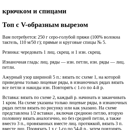
крючком и спицами
Топ с V-образным вырезом
Вам потребуется: 250 г серо-голубой пряжи (100% волокна
тактель, 110 м/50 г); прямые и круговые спицы № 5.
Резинка: чередовать 1 лиц. скрещ. и 1 изн. скрещ.
Изнаночная гладь: лиц. ряды — изн. петли, изн. ряды — лиц.
петли.
Ажурный узор шириной 5 п.: вязать пс схеме 1, на которой
приведены только лицевые ряды, в изнаночных рядах вязать
все петли и накиды изн. Повторятъ с 1-го по 4-й р.
Вставка: вязать по схеме 2, каждый р. начинать и заканчивать
1 кром. На схеме указаны только лицевые ряды, в изнаночных
рядах петли вязать по рисунку или как указано. На схеме
представлена 1/2 вставки , включая среднюю петлю, вторую
половину вязать аналогично, но без средней петли, а также
вместо 3 п., провязанных вместе лиц. протяжкой, вязать 3 п.
вместе лиц. Провязать 1 х с 1-го по 54-й р., затем повторять