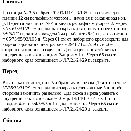
Спинка
На спицы № 3,5 набрать 91/99/111/123/135 п. и связать для
планки 12 см рельефным узором 1, начиная и заканчивая изн.
р. Перейти на спицы № 4 и вязать рельефным узором 2. Через
37/35/33/31/29 см от планки закрыть для пройм с обеих сторон
5/S/5/7/7 п., затем в каждом 2-м р. убавить 8×1 п., как описано
= 65/73/85/93/105 п. Через 61 см от наборного края закрыть для
выреза горловины центральные 29/31/35/37/39 п. и обе
стороны закончить раздельно. Для закругления убавить с
внутреннего края в каждом 2-м р. 4 х 1 п. Через 65 см от
наборного края оставшиеся 14/17/21/24/29 п. закрыть.
Перед
Вязать, как спинку, но c V-образным вырезом. Для этого через
37/35/33/31/29 см от планки закрыть центральные 3 п. и обе
стороны закончить раздельно. Для скоса выреза убавить с
внутреннего края в каждом 2-м р. 14/14/15/16/17 х 1 п. и в
каждом 4-м р. 3/4/5/5/5 х 1 п., как описано. Через 65 см от
наборного края оставшиеся 14/17/21/24/29 л. закрыть.
Сборка