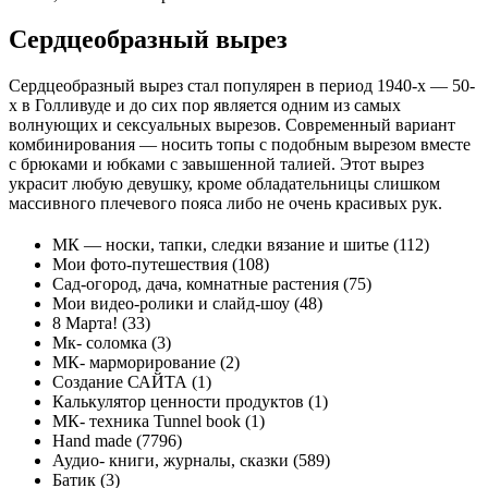
Сердцеобразный вырез
Сердцеобразный вырез стал популярен в период 1940-х — 50-
х в Голливуде и до сих пор является одним из самых
волнующих и сексуальных вырезов. Современный вариант
комбинирования — носить топы с подобным вырезом вместе
с брюками и юбками с завышенной талией. Этот вырез
украсит любую девушку, кроме обладательницы слишком
массивного плечевого пояса либо не очень красивых рук.
МК — носки, тапки, следки вязание и шитье (112)
Мои фото-путешествия (108)
Сад-огород, дача, комнатные растения (75)
Мои видео-ролики и слайд-шоу (48)
8 Марта! (33)
Мк- соломка (3)
МК- марморирование (2)
Создание САЙТА (1)
Калькулятор ценности продуктов (1)
МК- техника Tunnel book (1)
Hand made (7796)
Аудио- книги, журналы, сказки (589)
Батик (3)