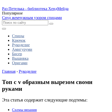
Раз Петелька - библиотека ХендМейда
Популярное
Снуд жемчужным узором спицами
Спицы
Крючок
Рукоделие
Амигуруми
Бисер
Вышивка
Оригами
Главная
›
Рукоделие
Топ с v образным вырезом своми
руками
Эта статья содержит следующие подтемы:
Схемы вязания