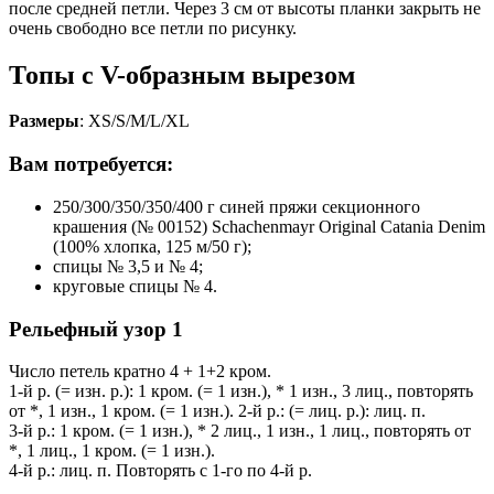
после средней петли. Через 3 см от высоты планки закрыть не
очень свободно все петли по рисунку.
Топы с V-образным вырезом
Размеры
: XS/S/M/L/XL
Вам потребуется:
250/300/350/350/400 г синей пряжи секционного
крашения (№ 00152) Schachenmayr Original Catania Denim
(100% хлопка, 125 м/50 г);
спицы № 3,5 и № 4;
круговые спицы № 4.
Рельефный узор 1
Число петель кратно 4 + 1+2 кром.
1-й р. (= изн. р.): 1 кром. (= 1 изн.), * 1 изн., 3 лиц., повторять
от *, 1 изн., 1 кром. (= 1 изн.). 2-й р.: (= лиц. р.): лиц. п.
3-й р.: 1 кром. (= 1 изн.), * 2 лиц., 1 изн., 1 лиц., повторять от
*, 1 лиц., 1 кром. (= 1 изн.).
4-й р.: лиц. п. Повторять с 1-го по 4-й р.