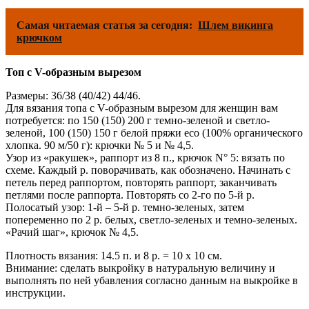
Самая читаемая статья за сегодня:
Шлем викинга
крючком
Топ с V-образным вырезом
Размеры: 36/38 (40/42) 44/46.
Для вязания топа с V-образным вырезом для женщин вам
потребуется: по 150 (150) 200 г темно-зеленой и светло-
зеленой, 100 (150) 150 г белой пряжи есо (100% органического
хлопка. 90 м/50 г): крючки № 5 и № 4,5.
Узор из «ракушек», раппорт из 8 п., крючок N° 5: вязать по
схеме. Каждый р. поворачивать, как обозначено. Начинать с
петель перед раппортом, повторять раппорт, заканчивать
петлями после раппорта. Повторять со 2-го по 5-й р.
Полосатый узор: 1-й – 5-й р. темно-зеленых, затем
попеременно по 2 р. белых, светло-зеленых и темно-зеленых.
«Рачий шаг», крючок № 4,5.
Плотность вязания: 14.5 п. и 8 р. = 10 х 10 см.
Внимание: сделать выкройку в натуральную величину и
выполнять по ней убавления согласно данным на выкройке в
инструкции.