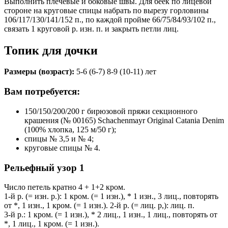
Выполнить плечевые и боковые швы. Для беек по лицевой
стороне на круговые спицы набрать по вырезу горловины
106/117/130/141/152 п., по каждой пройме 66/75/84/93/102 п.,
связать 1 круговой р. изн. п. и закрыть петли лиц.
Топик для дочки
Размеры (возраст):
5-6 (6-7) 8-9 (10-11) лет
Вам потребуется:
150/150/200/200 г бирюзовой пряжи секционного
крашения (№ 00165) Schachenmayr Original Catania Denim
(100% хлопка, 125 м/50 г);
спицы № 3,5 и № 4;
круговые спицы № 4.
Рельефный узор 1
Число петель кратно 4 + 1+2 кром.
1-й р. (= изн. р.): 1 кром. (= 1 изн.), * 1 изн., 3 лиц., повторять
от *, 1 изн., 1 кром. (= 1 изн.). 2-й р. (= лиц. р,): лиц. п.
3-й р.: 1 кром. (= 1 изн.), * 2 лиц., 1 изн., 1 лиц., повторять от
*, 1 лиц., 1 кром. (= 1 изн.).