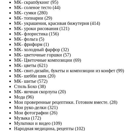
МК- скрапбукинг (95)
МК- соленое тесто (44)
МК- сумки (280)
МК- топиарии (29)
МК- украшения, красивая бижутерия (414)
МК- уроки рисования (121)
МК- флористика (156)
МК- фольга (5)
МК- фриформ (1)
МК- холодный фарфор (32)
МК- цветочные горшки (57)
МК- Цветочные композиции (69)
МК- цветы (621)
МК- свит-дизайн, букеты и композиции из конфет (99)
МК- шебби шик (20)
МК- шитье (572)
Стиль Бохо (38)
МК- яичная скорлупа (20)
Мода (96)
Мои проверенные рецептики. Готовим вместе. (28)
Мои руко-делки (321)
Мои фотографии (26)
Музыка (172)
Мультики и видео (109)
Народная медицина, рецепты (102)