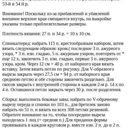
53-й и 54 й р.
Внимание! Поскольку из-за прибавлений и убавлений
внешние верхние края смещаются внутрь, на выкройке
указаны только приблизительные размеры.
Плотность вязания: 27 п. и 34 р. = 10 х 10 см.
Спинка/перед: набрать 115 п. крестообразным набором, затем
вязать следующим образом: кром.( последние 3 п. ажурного
узора, * 3 п. изн. гладью, 5 п. ажурным узором, повторять от *
еще 12 х, закончить 3 п. изн. гладью, первые 3 п. ажурного
узора, кром. Через 12 см = 40 р. от наборного края вязать
вставку. Затем вязать петли по рисунку. Для V-образного
выреза закрыть через 27,5 см = 94 р. от наборного края
среднюю петлю и обе стороны закончить раздельно. Для
скосов закрыть с внутренней стороны в каждом 2-м р. 14 х по
4 п. Оставшиеся петли закрыть через 30 р. после разделения.
Сборка: выполнить боковые швы; набрать по V-обрачному
вырезу переда и спинки по 103 п., для бретелек заново
набрать по 51 п. и вязать на всех 308 петлях резинкой.
Обратите внимание на то, чтобы посередине выреза
находилась 1 лиц (= средняя п.) Для придания формы
провязывать в каждом круговом р. вместе изн. 2 п. до и 2 п.