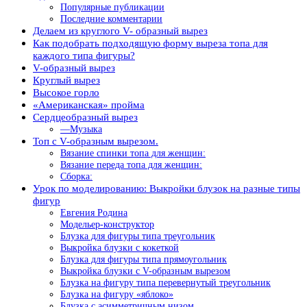
Популярные публикации
Последние комментарии
Делаем из круглого V- образный вырез
Как подобрать подходящую форму выреза топа для
каждого типа фигуры?
V-образный вырез
Круглый вырез
Высокое горло
«Американская» пройма
Сердцеобразный вырез
—Музыка
Топ с V-образным вырезом.
Вязание спинки топа для женщин:
Вязание переда топа для женщин:
Сборка:
Урок по моделированию: Выкройки блузок на разные типы
фигур
Евгения Родина
Модельер-конструктор
Блузка для фигуры типа треугольник
Выкройка блузки с кокеткой
Блузка для фигуры типа прямоугольник
Выкройка блузки с V-образным вырезом
Блузка на фигуру типа перевернутый треугольник
Блузка на фигуру «яблоко»
Блузка с асимметричным низом