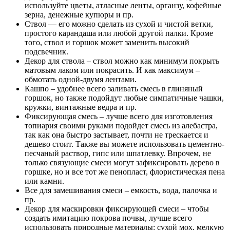
используйте цветы, атласные ленты, органзу, кофейные
зерна, денежные купюры и пр.
Ствол — его можно сделать из сухой и чистой ветки,
простого карандаша или любой другой палки. Кроме
того, ствол и горшок может заменить высокий
подсвечник.
Декор для ствола – ствол можно как минимум покрыть
матовым лаком или покрасить. И как максимум –
обмотать одной-двумя лентами.
Кашпо – удобнее всего заливать смесь в глиняный
горшок, но также подойдут любые симпатичные чашки,
кружки, винтажные ведра и пр.
Фиксирующая смесь – лучше всего для изготовления
топиария своими руками подойдет смесь из алебастра,
так как она быстро застывает, почти не трескается и
дешево стоит. Также вы можете использовать цементно-
песчаный раствор, гипс или шпатлевку. Впрочем, не
только связующие смеси могут зафиксировать дерево в
горшке, но и все тот же пенопласт, флористическая пена
или камни.
Все для замешивания смеси – емкость, вода, палочка и
пр.
Декор для маскировки фиксирующей смеси – чтобы
создать имитацию покрова почвы, лучше всего
использовать природные материалы: сухой мох, мелкую