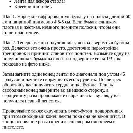
Лента для декора ствола;
Клеевой пистолет.
Шаг 1. Нарежьте гофрированную бумагу на полосы длиной 60
см и шириной примерно 4,5-5 см. Если бумага слишком
плотная и жёсткая, немного помните полоски, чтобы они
стали пластичнее.
Шаг 2. Теперь нужно получившиеся ленты свернуть в бутоны
роз. Делается это очень просто, достаточно пары-тройки
тренировок и принцип становится понятен. Возьмите одну из
получившихся бумажных лент и подверните ее на 1/3 как
показано на фото ниже.
Затем загните один конец ленты по диагонали под углом 45
градусов и начните сворачивать его в рулетик. После трех
оборотов у вас получится сердцевинка бутона. Теперь
свободный конец заверните во внешнюю сторону, а
сердцевину розы продолжайте сворачивать – ву-аля, у вас
получился первый лепесток.
Продолжайте также скручивать рулет-бутон, подворачивая
при этом свободный конец ленты пока она не закончится. В
конце основание розы скрепите спеллером или клеем в
пистолете.