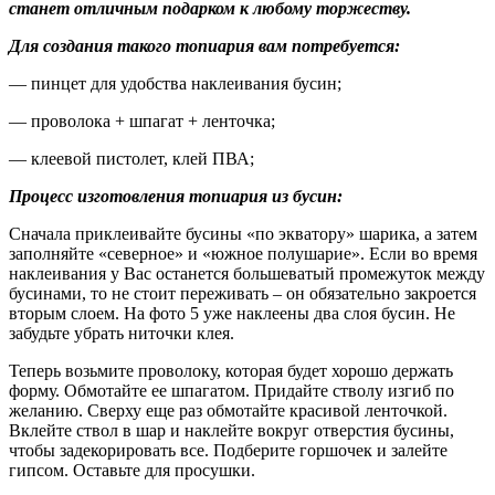
станет отличным подарком к любому торжеству.
Для создания такого топиария вам потребуется:
— пинцет для удобства наклеивания бусин;
— проволока + шпагат + ленточка;
— клеевой пистолет, клей ПВА;
Процесс изготовления топиария из бусин:
Сначала приклеивайте бусины «по экватору» шарика, а затем
заполняйте «северное» и «южное полушарие». Если во время
наклеивания у Вас останется большеватый промежуток между
бусинами, то не стоит переживать – он обязательно закроется
вторым слоем. На фото 5 уже наклеены два слоя бусин. Не
забудьте убрать ниточки клея.
Теперь возьмите проволоку, которая будет хорошо держать
форму. Обмотайте ее шпагатом. Придайте стволу изгиб по
желанию. Сверху еще раз обмотайте красивой ленточкой.
Вклейте ствол в шар и наклейте вокруг отверстия бусины,
чтобы задекорировать все. Подберите горшочек и залейте
гипсом. Оставьте для просушки.