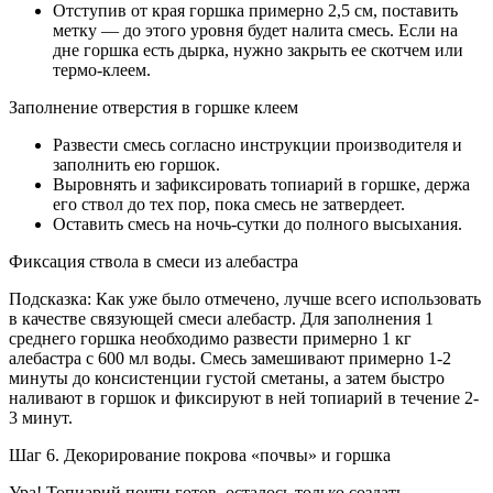
Отступив от края горшка примерно 2,5 см, поставить
метку — до этого уровня будет налита смесь. Если на
дне горшка есть дырка, нужно закрыть ее скотчем или
термо-клеем.
Заполнение отверстия в горшке клеем
Развести смесь согласно инструкции производителя и
заполнить ею горшок.
Выровнять и зафиксировать топиарий в горшке, держа
его ствол до тех пор, пока смесь не затвердеет.
Оставить смесь на ночь-сутки до полного высыхания.
Фиксация ствола в смеси из алебастра
Подсказка: Как уже было отмечено, лучше всего использовать
в качестве связующей смеси алебастр. Для заполнения 1
среднего горшка необходимо развести примерно 1 кг
алебастра с 600 мл воды. Смесь замешивают примерно 1-2
минуты до консистенции густой сметаны, а затем быстро
наливают в горшок и фиксируют в ней топиарий в течение 2-
3 минут.
Шаг 6. Декорирование покрова «почвы» и горшка
Ура! Топиарий почти готов, осталось только создать