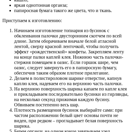
яркая однотонная органза;
папиросная бумага такого же цвета, что и ткань.
Приступаем к изготовлению:
Начинаем изготовление топиария из бусинок с
обклеивания палочки двусторонним скотчем по всей
длине. Затем оборачиваем вначале белой атласной
лентой, сверху красной ленточкой, чтобы получить
эффект «рождественской» конфеты. Закрепляем ленту
на конце палки каплей клея. Нижнюю часть палочки-
стержня помещаем в оазис. Если горшок шире, чем
оазис, следует завернуть его в папиросную бумагу,
обеспечив таким образом плотное прилегание.
Делаем в полистироловом шарике отверстие, капнув
каплю клея, надеваем его на верхнюю часть палочки.
На верхнюю поверхность шарика капаем по капле клея
и прикладываем последовательно бусинки из гирлянды,
на несколько секунд прижимая каждую бусину.
Обвиваем постепенно весь шар.
Плотность размещения бусинок выбирайте сами: при
частом расположении белый цвет основы почти не
виден, при редком – прогладывает белая поверхность
шарика.
Берем органзу, на одном конце завязываем узел.