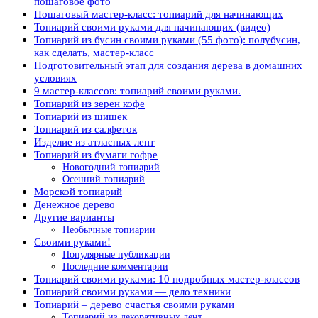
пошаговое фото
Пошаговый мастер-класс: топиарий для начинающих
Топиарий своими руками для начинающих (видео)
Топиарий из бусин своими руками (55 фото): полубусин,
как сделать, мастер-класс
Подготовительный этап для создания дерева в домашних
условиях
9 мастер-классов: топиарий своими руками.
Топиарий из зерен кофе
Топиарий из шишек
Топиарий из салфеток
Изделие из атласных лент
Топиарий из бумаги гофре
Новогодний топиарий
Осенний топиарий
Морской топиарий
Денежное дерево
Другие варианты
Необычные топиарии
Своими руками!
Популярные публикации
Последние комментарии
Топиарий своими руками: 10 подробных мастер-классов
Топиарий своими руками — дело техники
Топиарий – дерево счастья своими руками
Топиарий из декоративных лент