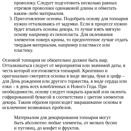
проволоку. Следует подготовить несколько равных
отрезков проволоки одинаковой длины и обмотать
каким–либо материалом.
Приготовление основы. Подобрать основу для топиария
нужно отталкиваясь от задумки. Если в процессе нужно
будет втыкать основы декора, то лучше взять мягкую
основу например из пенопласта. Для оклеивания
элементов поверх кроны, то предпочтение лучше отдать
твердым материалам, например пластмассе или
пластику.
Основой топиария не обязательно должен быть шар.
Отталкиваться следует от мероприятия или значимой даты, в
честь которой изготовляется топиарий. Креативно и
оригинально смотрятся основы в виде звезды, букв и цифр –
для День рождения или другого торжества, в виде сердца или
елки – в день всех влюбленных и Нового Года. При
необходимости, основу следует покрыть краской или оклеить
гофрированной бумагой в соответствии с цветом элементов
декора. Таким образом происходит закрашивание основы в
исключение возможных пробелов.
Материалом для декорирования топиария могут
быть абсолютно любые элементы, от мелких бусин
и пуговиц, до конфет и фруктов.