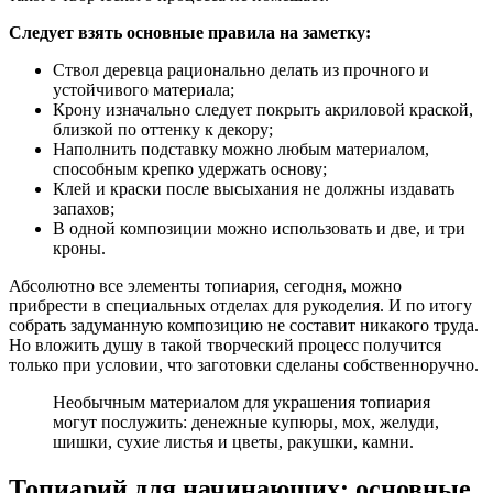
Следует взять основные правила на заметку:
Ствол деревца рационально делать из прочного и
устойчивого материала;
Крону изначально следует покрыть акриловой краской,
близкой по оттенку к декору;
Наполнить подставку можно любым материалом,
способным крепко удержать основу;
Клей и краски после высыхания не должны издавать
запахов;
В одной композиции можно использовать и две, и три
кроны.
Абсолютно все элементы топиария, сегодня, можно
прибрести в специальных отделах для рукоделия. И по итогу
собрать задуманную композицию не составит никакого труда.
Но вложить душу в такой творческий процесс получится
только при условии, что заготовки сделаны собственноручно.
Необычным материалом для украшения топиария
могут послужить: денежные купюры, мох, желуди,
шишки, сухие листья и цветы, ракушки, камни.
Топиарий для начинающих: основные