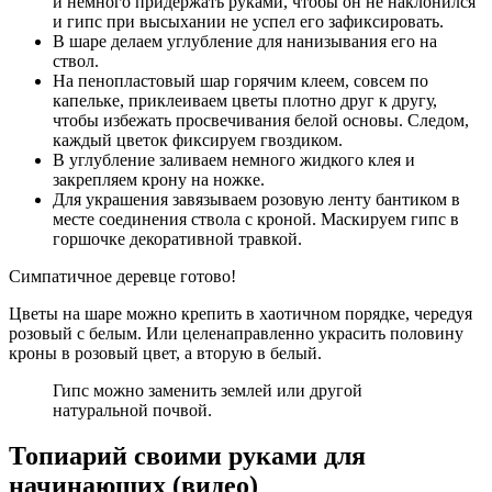
и немного придержать руками, чтобы он не наклонился
и гипс при высыхании не успел его зафиксировать.
В шаре делаем углубление для нанизывания его на
ствол.
На пенопластовый шар горячим клеем, совсем по
капельке, приклеиваем цветы плотно друг к другу,
чтобы избежать просвечивания белой основы. Следом,
каждый цветок фиксируем гвоздиком.
В углубление заливаем немного жидкого клея и
закрепляем крону на ножке.
Для украшения завязываем розовую ленту бантиком в
месте соединения ствола с кроной. Маскируем гипс в
горшочке декоративной травкой.
Симпатичное деревце готово!
Цветы на шаре можно крепить в хаотичном порядке, чередуя
розовый с белым. Или целенаправленно украсить половину
кроны в розовый цвет, а вторую в белый.
Гипс можно заменить землей или другой
натуральной почвой.
Топиарий своими руками для
начинающих (видео)