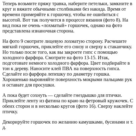
Теперь возьмите пряжу травка, наберите петельки, замкните в
круг и вяжите обычными столбиками без накида. Время от
времени примеряйте к горшочку, чтобы не ошибиться с
высотой. Вот так получится в процессе вязания (фото 8). На
вид пока не очень «лохматый» горшочек, однако на фото
представлена изнаночная сторона.
На фото 9 смотрите лицевую лохматую сторону. Расчешите
мягкий горшочек, приклейте его снизу и сверху к стаканчику.
Но только после того, как вы закроете гипс с помощью
холодного фарфора. Смотрите на фото 13-15. Итак,
подготовьте немного холодного фарфора. Цвет подбирайте в
тон к дереву. Наносите клей ПВА на поверхность гипса.
Сделайте из фарфора лепешку по диаметру горшка.
Хорошенько выровняйте поверхность мокрыми пальцами рук
и оставьте для просушки.
А пока будет сохнуть — сделайте гнездышко для птички.
Приклейте ленту из фатина по краю на фетровый кружочек. С
обеих сторон и в несколько кругов (фото 16). Сверху наклейте
птичку.
Декорируйте горшочек по желанию камушками, бусинами и т.
д.