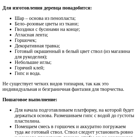
Для изготовления деревца понадобится:
Шар – основа из пенопласта;
Бело–розовые цветы из ткани;
Гвоздики с бусинами на конце;
Атласная лента;
Горшочек;
Декоративная травка;
Готовый окрашенный в белый цвет ствол (из магазина
для рукоделия);
Небольшие иглы;
Горячий клей;
Гипс и вода.
Не существует четких видов топиария, так как это
индивидуальная и безграничная фантазия для творчества.
Пошаговое выполнение:
Для начала подготавливаем платформу, на которой будет
держаться основа. Размешиваем гипс с водой до густоты
пластилина.
Помещаем смесь в горшочек и аккуратно погружаем
туда же готовый ствол. Ствол следует установить ровно