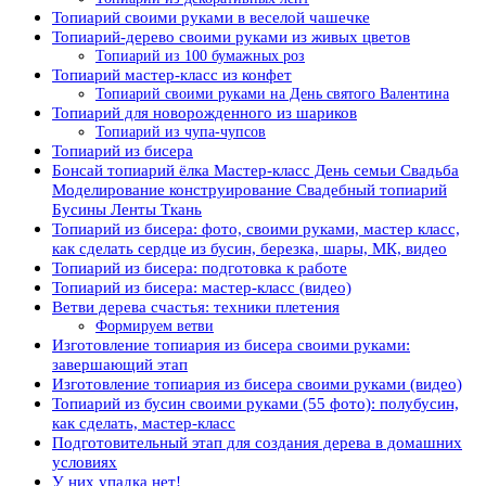
Топиарий своими руками в веселой чашечке
Топиарий-дерево своими руками из живых цветов
Топиарий из 100 бумажных роз
Топиарий мастер-класс из конфет
Топиарий своими руками на День святого Валентина
Топиарий для новорожденного из шариков
Топиарий из чупа-чупсов
Топиарий из бисера
Бонсай топиарий ёлка Мастер-класс День семьи Свадьба
Моделирование конструирование Свадебный топиарий
Бусины Ленты Ткань
Топиарий из бисера: фото, своими руками, мастер класс,
как сделать сердце из бусин, березка, шары, МК, видео
Топиарий из бисера: подготовка к работе
Топиарий из бисера: мастер-класс (видео)
Ветви дерева счастья: техники плетения
Формируем ветви
Изготовление топиария из бисера своими руками:
завершающий этап
Изготовление топиария из бисера своими руками (видео)
Топиарий из бусин своими руками (55 фото): полубусин,
как сделать, мастер-класс
Подготовительный этап для создания дерева в домашних
условиях
У них упадка нет!