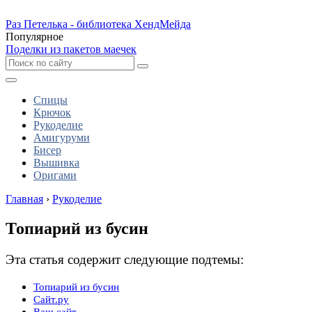
Раз Петелька - библиотека ХендМейда
Популярное
Поделки из пакетов маечек
Спицы
Крючок
Рукоделие
Амигуруми
Бисер
Вышивка
Оригами
Главная
›
Рукоделие
Топиарий из бусин
Эта статья содержит следующие подтемы:
Топиарий из бусин
Сайт.ру
Ваш сайт