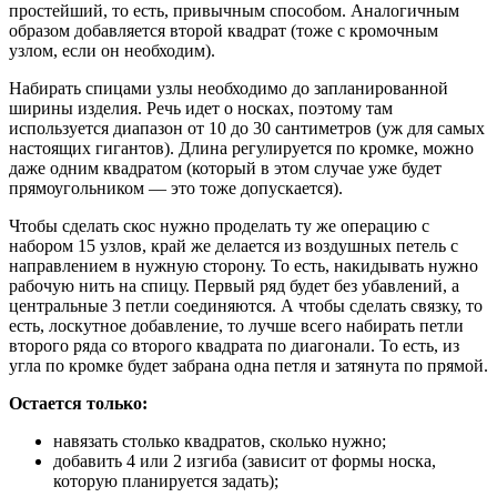
простейший, то есть, привычным способом. Аналогичным
образом добавляется второй квадрат (тоже с кромочным
узлом, если он необходим).
Набирать спицами узлы необходимо до запланированной
ширины изделия. Речь идет о носках, поэтому там
используется диапазон от 10 до 30 сантиметров (уж для самых
настоящих гигантов). Длина регулируется по кромке, можно
даже одним квадратом (который в этом случае уже будет
прямоугольником — это тоже допускается).
Чтобы сделать скос нужно проделать ту же операцию с
набором 15 узлов, край же делается из воздушных петель с
направлением в нужную сторону. То есть, накидывать нужно
рабочую нить на спицу. Первый ряд будет без убавлений, а
центральные 3 петли соединяются. А чтобы сделать связку, то
есть, лоскутное добавление, то лучше всего набирать петли
второго ряда со второго квадрата по диагонали. То есть, из
угла по кромке будет забрана одна петля и затянута по прямой.
Остается только:
навязать столько квадратов, сколько нужно;
добавить 4 или 2 изгиба (зависит от формы носка,
которую планируется задать);