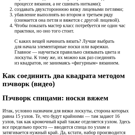
процессе вязания, а не сшивать нитками);
создавать двухстороннюю вязку лицевыми петлями;
убавление выполнять во втором и третьем ряду
(снимается она петля и вяжется с другой лицевой).
Чтобы показать мастер класс потребуется не один час
практики, но оно того стоит.
С каких вещей начинать вязать? Лучше выбрать
для начала элементарные носки или варежки.
Главное — научиться правильно связывать цвета и
лоскуты. К тому же, их можно как раз соединять
из квадратов, не занимаясь «фигурным» вязанием.
Как соединить два квадрата методом
пэчворк (видео)
Пэчворк спицами: носки вяжем
Итак, условно назначим для вязки лоскуты, сторона которых
равна 15 узлов. Те, что будут крайними — там задают 16
узлов, так как кромочный край также отделяется узлом. Здесь
все предельно просто — вводится спица по узлам и
затягивается нужный край. Да, кстати, набор производится