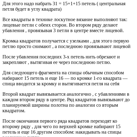
Для этого надо набрать 31 = 15+1+15 петель ( центральная
петля будет в углу квадрата)
Все квадраты в технике лоскутное вязание выполняют так:
лицевые петли с обеих сторон. Во втором ряду делают
убавления , провязывая 3 петли в центре вместе лицевой.
Кромка квадратов получается с узелками , для этого первую
петлю просто снимают , а последнюю провязывают лицевой
После убавления последних 3-х петель нить обрезают и
закрепляют , вытягивая ее через последнюю петлю.
Для следующего фрагмента на спицы обычным способом
набирают 15 петель и еще 16 — по кромке 1-го квадрата —
спица вводится за кромку и вытягивается петля на себя
Второй квадрат вывязывается аналогично , с убавлениями в
каждом втором ряду в центре. Ряд квадратов вывязывают до
планируемой ширины полотна по аналогии со вторым
квадратом.
После окончания первого ряда квадратов переходят ко
второму ряду , для чего по верхней кромке набирают 15
петель и еще 16 другим способом: накидывать на спицы