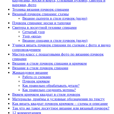
кардиганы, носки и кофта, стильный пуловер, свитера и
варежки, фото
Техника вязания пэчворк спицами
Вязаный пэчворк спицами: схемы
Вязание скатерти в стиле пэчворк (видео)
Пэчворк спицами: носки и тапочки
Свитера в лоскутной технике спицами
Сетчатый узор
Узор «косы»
Вязание спицами в стиле пэчворк (видео)
Учимся вязать пэчворк спицами по схемам с фото и видео
сопровождением
Мастер-класс с пошаговыми фото по вязанию пэчворк
спицами
Вязание в стиле пэчворк спицами и крючком
Вязание в стиле пэчворк спицами
Жаккардовое вязание
Работа со схемами
Пэчворк крючком
Как правильно обрабатывать детали?
Как правильно соединять мотивы?
Вяжем крючком квадрат в стиле пэчворк
Материалы, приёмы и условные обозначения по тексту
Как вязать квадрат пэчворк крючком – схемы и описание
Так что же такое лоскутное вязание или вязаный пэчворк?
12 комментариев