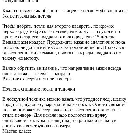
воздушные петли.
Квадрат вяжут как обычно — лицевые петли + убавления из
3-х центральных петель
Чтобы набрать петли для второго квадрата , по кромке
первого ряда набрать 15 петель , еще одну — из угла и по
кромке соседнего квадрата второго ряда еще 15 петель.
Вывязываем квадрат. Продолжить вязание аналогично пока
полотно не достигнет высоты задуманной вещи. Пользуясь
заготовленными схемами , вывязывать ряды квадратов по
такому же методу.
Важно обратить внимание , что направление вязки всегда
одно и то же — слева — направо
Вязание скатерти в стиле пэчворк
Пэчворк спицами: носки и тапочки
В лоскутной технике можно вязать что угодно: плед , шапку ,
кардиган , пуловер , варежки и даже носки. Освоить вязание
носков поможет мастер класс по изготовлению тапочек в
стиле пэчворк. Для начала надо подготовить пряжу
одинаковой фактуры и толщины , но разных оттенков и
спицы соответствующего номера.
Мастер-класс: