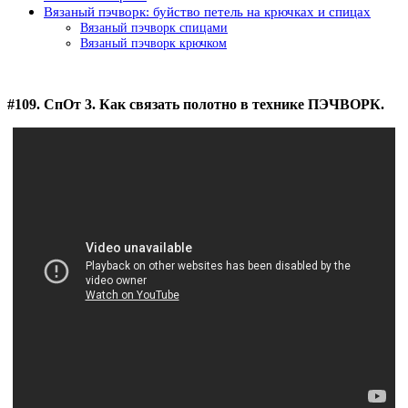
Вязаный пэчворк: буйство петель на крючках и спицах
Вязаный пэчворк спицами
Вязаный пэчворк крючком
#109. СпОт 3. Как связать полотно в технике ПЭЧВОРК.