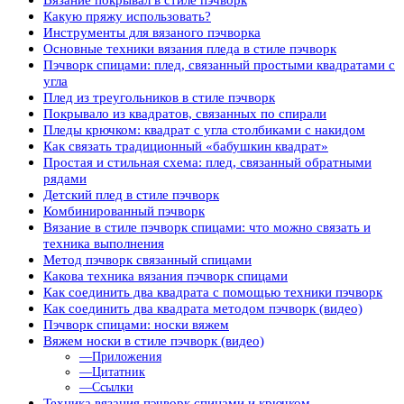
Какую пряжу использовать?
Инструменты для вязаного пэчворка
Основные техники вязания пледа в стиле пэчворк
Пэчворк спицами: плед, связанный простыми квадратами с
угла
Плед из треугольников в стиле пэчворк
Покрывало из квадратов, связанных по спирали
Пледы крючком: квадрат с угла столбиками с накидом
Как связать традиционный «бабушкин квадрат»
Простая и стильная схема: плед, связанный обратными
рядами
Детский плед в стиле пэчворк
Комбинированный пэчворк
Вязание в стиле пэчворк спицами: что можно связать и
техника выполнения
Метод пэчворк связанный спицами
Какова техника вязания пэчворк спицами
Как соединить два квадрата с помощью техники пэчворк
Как соединить два квадрата методом пэчворк (видео)
Пэчворк спицами: носки вяжем
Вяжем носки в стиле пэчворк (видео)
—Приложения
—Цитатник
—Ссылки
Техника вязания пэчворк спицами и крючком