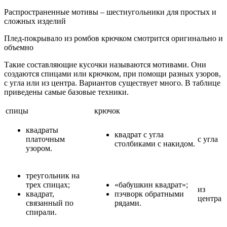
Распространенные мотивы – шестиугольники для простых и
сложных изделий
Плед-покрывало из ромбов крючком смотрится оригинально и
объемно
Такие составляющие кусочки называются мотивами. Они
создаются спицами или крючком, при помощи разных узоров,
с угла или из центра. Вариантов существует много. В таблице
приведены самые базовые техники.
спицы
крючок
квадраты
квадрат с угла
платочным
с угла
столбиками с накидом.
узором.
треугольник на
трех спицах;
«бабушкин квадрат»;
из
квадрат,
пэчворк обратными
центра
связанный по
рядами.
спирали.