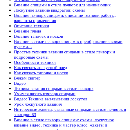
Вязание спицами в стиле пэчворк для начинающих
Лоскутное вязание квадратов: схемы
Вязание пэчворк спицами: описание техники работы,
варианты применения
Описание техники
Вязание пледа
Вязание тапочек и носков
Вязание в стиле пэчворк спицами: преображение своими
руками…
Простые техники вязания спицами в стиле пэчворк и
подробные схемы
Особенности техники
Как связать лоскутный плед
Как связать тапочки и носки
Вяжем свитер
Видео
Техника вязания спицами в стиле пэчворк
Учимся вязать пэчворк спицами
Видео: Техника вывязывания лоскутов
Урок лоскутного вязания
Интересные жакеты, связанные спицами в стиле печворк в
закладки 63
Вязание в стиле пэчворк спицами: схемы, лоскутное
вязание видео, техника и мастер класс, жакеты и