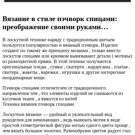
Вязание в стиле пэчворк спицами:
преображение своими руками…
В лоскутной технике наряду с традиционным шитьем
пользуется популярностью и вязаный пэчворк. Изделие
создают по такому же принципу мозаики , только вместо
лоскутов спицами или крючком вывязывают детали ( мотивы)
из разноцветной пряжи. В этой технике получаются
оригинальные пледы , сумки , скатерти , кардиганы , платья ,
свитера , жакеты , варежки , игрушки и другие интересные
неординарные вещи.
Пэчворк спицами отличителен от традиционного
направления тем , что элементы изделий не сшиваются из
кусочков ткани , а вяжутся из нитей
Техника вязания пэчворк спицами
Лоскутное вязание — удобный и увлекательный вид
рукоделия для начинающих , ведь вывязать мотив в виде
простой геометрической фигуры нитью одного цвета проще ,
чем вязать большое полотно. Разнообразие цветов радует глаз