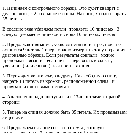
1. Начинаем с контрольного образца. Это будет квадрат с
диагональю , в 2 раза короче стопы. На спицах надо набрать
35 петель.
В средине ряда убавляем петли: провязать 16 лицевых , 3
следующие вместе лицевой и снова 16 лицевых петель
2. Продолжают вязание , убавляя петли в центре , пока не
останется 9 петель. Теперь можно измерить стопу и сравнить с
диагональю образца. Если результаты совпали , можно
продолжать вязание , если нет — перевязать квадрат ,
увеличив ( или снизив) плотность вязания.
3. Переходим ко второму квадрату. На свободную спицу
набрать 13 петель из кромки , расположенной слева , и
провязать их лицевыми петлями.
4. Аналогично надо поступить и с 13-ю петлями с правой
стороны.
5. Теперь на спицах должно быть 35 петель. Их провязываем
лицевыми.
6. Продолжаем вязание согласно схемы , которую
использовали в п. 3 , пока не останется 1 петля.