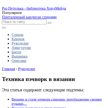
Раз Петелька - библиотека ХендМейда
Популярное
Приталенный кардиган спицами
Спицы
Крючок
Рукоделие
Амигуруми
Бисер
Вышивка
Оригами
Главная
›
Рукоделие
Техника пэчворк в вязании
Эта статья содержит следующие подтемы:
Вязание в стиле пэчворк спицами: преображение своими
руками…
Вязание покрывал в стиле пэчворк