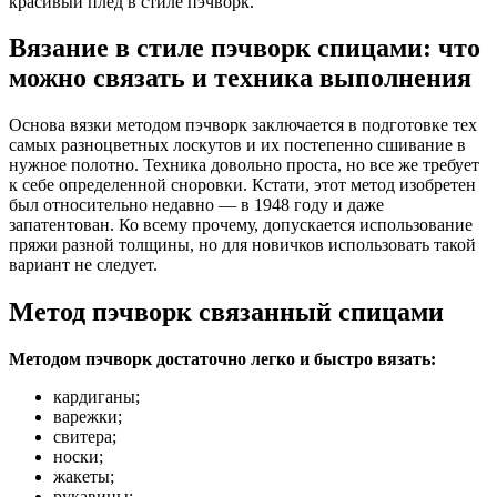
красивый плед в стиле пэчворк.
Вязание в стиле пэчворк спицами: что
можно связать и техника выполнения
Основа вязки методом пэчворк заключается в подготовке тех
самых разноцветных лоскутов и их постепенно сшивание в
нужное полотно. Техника довольно проста, но все же требует
к себе определенной сноровки. Кстати, этот метод изобретен
был относительно недавно — в 1948 году и даже
запатентован. Ко всему прочему, допускается использование
пряжи разной толщины, но для новичков использовать такой
вариант не следует.
Метод пэчворк связанный спицами
Методом пэчворк достаточно легко и быстро вязать:
кардиганы;
варежки;
свитера;
носки;
жакеты;
рукавицы;